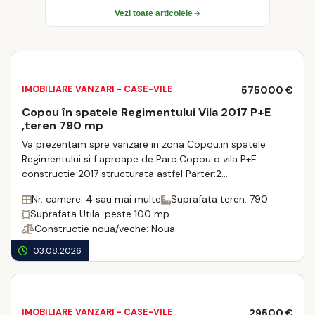
IMOBILIARE VANZARI - CASE-VILE
575000 €
Copou în spatele Regimentului Vila 2017 P+E
,teren 790 mp
Va prezentam spre vanzare in zona Copou,in spatele
Regimentului si f.aproape de Parc Copou o vila P+E
constructie 2017 structurata astfel Parter:2
bucatarii,living,baie,2 intrari,Etaj: 2 dormitoare ,b ...
Nr. camere: 4 sau mai multe
Suprafata teren: 790
Suprafata Utila: peste 100 mp
Constructie noua/veche: Noua
03.08.2026
IMOBILIARE VANZARI - CASE-VILE
29500 €