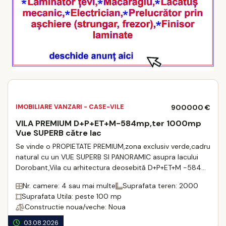
IMOBILIARE VANZARI - CASE-VILE
900000 €
VILA PREMIUM D+P+ET+M-584mp,ter 1000mp
Vue SUPERB către lac
Se vinde o PROPIETATE PREMIUM,zona exclusiv verde,cadru
natural cu un VUE SUPERB SI PANORAMIC asupra lacului
Dorobant,Vila cu arhitectura deosebită D+P+ET+M -584
mp,cu teren de 1000 mp( cu posibilit ...
Nr. camere: 4 sau mai multe
Suprafata teren: 2000
Suprafata Utila: peste 100 mp
Constructie noua/veche: Noua
03.08.2026