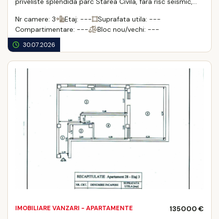
priveliste splendida parc Starea Civila, fara risc seismic,
170000 euro.
Nr camere: 3
Etaj: ---
Suprafata utila: ---
Compartimentare: ---
Bloc nou/vechi: ---
30.07.2026
IMOBILIARE VANZARI - APARTAMENTE
135000 €