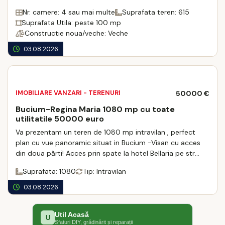
la aproximativ 15 minute d ...
Nr. camere: 4 sau mai multe
Suprafata teren: 615
Suprafata Utila: peste 100 mp
Constructie noua/veche: Veche
03.08.2026
IMOBILIARE VANZARI - TERENURI
50000 €
Bucium-Regina Maria 1080 mp cu toate
utilitatile 50000 euro
Va prezentam un teren de 1080 mp intravilan , perfect
plan cu vue panoramic situat in Bucium -Visan cu acces
din doua părti! Acces prin spate la hotel Bellaria pe str
Fermei sau prin str Manta Rosie- ...
Suprafata: 1080
Tip: Intravilan
03.08.2026