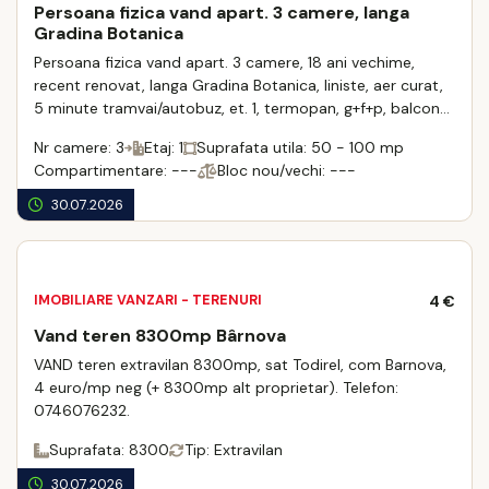
Persoana fizica vand apart. 3 camere, langa
Gradina Botanica
Persoana fizica vand apart. 3 camere, 18 ani vechime,
recent renovat, langa Gradina Botanica, liniste, aer curat,
5 minute tramvai/autobuz, et. 1, termopan, g+f+p, balcon
inchis, supraf. totala 65 mp, ...
Nr camere: 3
Etaj: 1
Suprafata utila: 50 - 100 mp
Compartimentare: ---
Bloc nou/vechi: ---
30.07.2026
IMOBILIARE VANZARI - TERENURI
4 €
Vand teren 8300mp Bârnova
VAND teren extravilan 8300mp, sat Todirel, com Barnova,
4 euro/mp neg (+ 8300mp alt proprietar). Telefon:
0746076232.
Suprafata: 8300
Tip: Extravilan
30.07.2026