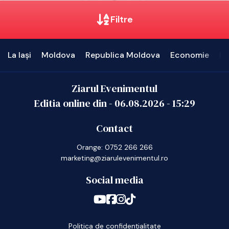
Filtre
La Iași
Moldova
Republica Moldova
Economie
In
Ziarul Evenimentul
Editia online din -
06.08.2026
-
15:29
Contact
Orange: 0752 266 266
marketing@ziarulevenimentul.ro
Social media
Politica de confidențialitate