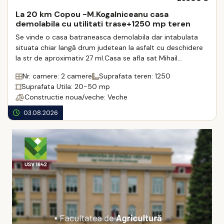
La 20 km Copou -M.Kogalniceanu casa
demolabila cu utilitati trase+1250 mp teren
Se vinde o casa batraneasca demolabila dar intabulata
situata chiar langă drum judetean la asfalt cu deschidere
la str de aproximativ 27 ml.Casa se afla sat Mihail
Kogqlniceanu la 20 km de Copou.Casa ...
Nr. camere: 2 camere
Suprafata teren: 1250
Suprafata Utila: 20-50 mp
Constructie noua/veche: Veche
03.08.2026