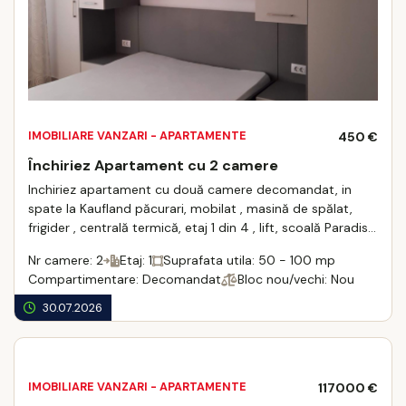
IMOBILIARE VANZARI - APARTAMENTE
450 €
Închiriez Apartament cu 2 camere
Inchiriez apartament cu două camere decomandat, in
spate la Kaufland păcurari, mobilat , masină de spălat,
frigider , centrală termică, etaj 1 din 4 , lift, scoală Paradise
si Montesori in com ...
Nr camere: 2
Etaj: 1
Suprafata utila: 50 - 100 mp
Compartimentare: Decomandat
Bloc nou/vechi: Nou
30.07.2026
IMOBILIARE VANZARI - APARTAMENTE
117000 €