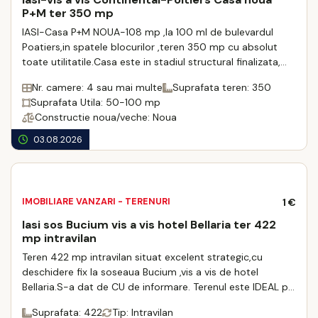
P+M ter 350 mp
IASI-Casa P+M NOUA-108 mp ,la 100 ml de bulevardul
Poatiers,in spatele blocurilor ,teren 350 mp cu absolut
toate utilitatile.Casa este in stadiul structural finalizata,
urmează sa fie personalizata ...
Nr. camere: 4 sau mai multe
Suprafata teren: 350
Suprafata Utila: 50-100 mp
Constructie noua/veche: Noua
03.08.2026
IMOBILIARE VANZARI - TERENURI
1 €
Iasi sos Bucium vis a vis hotel Bellaria ter 422
mp intravilan
Teren 422 mp intravilan situat excelent strategic,cu
deschidere fix la soseaua Bucium ,vis a vis de hotel
Bellaria.S-a dat de CU de informare. Terenul este IDEAL pt
edificare parcari auto pt cel putin ...
Suprafata: 422
Tip: Intravilan