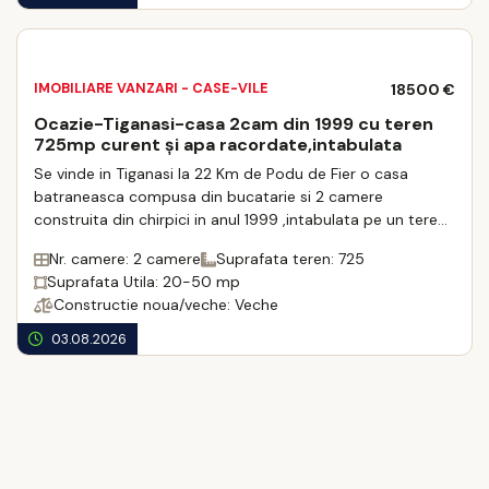
IMOBILIARE VANZARI - CASE-VILE
18500 €
Ocazie-Tiganasi-casa 2cam din 1999 cu teren
725mp curent și apa racordate,intabulata
Se vinde in Tiganasi la 22 Km de Podu de Fier o casa
batraneasca compusa din bucatarie si 2 camere
construita din chirpici in anul 1999 ,intabulata pe un teren
de 725 mp.Casa este micută si are o amp ...
Nr. camere: 2 camere
Suprafata teren: 725
Suprafata Utila: 20-50 mp
Constructie noua/veche: Veche
03.08.2026