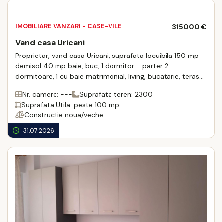
IMOBILIARE VANZARI - CASE-VILE
315000 €
Vand casa Uricani
Proprietar, vand casa Uricani, suprafata locuibila 150 mp -
demisol 40 mp baie, buc, 1 dormitor - parter 2
dormitoare, 1 cu baie matrimonial, living, bucatarie, terasa
inchisa, suprafata totala pamant ...
Nr. camere: ---
Suprafata teren: 2300
Suprafata Utila: peste 100 mp
Constructie noua/veche: ---
31.07.2026