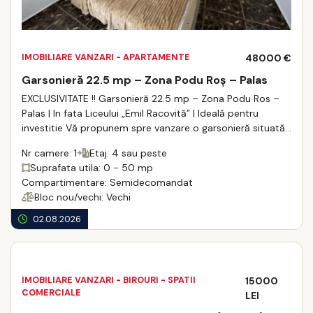
IMOBILIARE VANZARI - APARTAMENTE
48000 €
Garsonieră 22.5 mp – Zona Podu Roș – Palas
EXCLUSIVITATE !! Garsonieră 22.5 mp – Zona Podu Ros –
Palas | In fata Liceului „Emil Racovită” | Ideală pentru
investitie Vă propunem spre vanzare o garsonieră situată
intr-o locatie exc ...
Nr camere: 1
Etaj: 4 sau peste
Suprafata utila: 0 - 50 mp
Compartimentare: Semidecomandat
Bloc nou/vechi: Vechi
02.08.2026
IMOBILIARE VANZARI - BIROURI - SPATII
15000
COMERCIALE
LEI