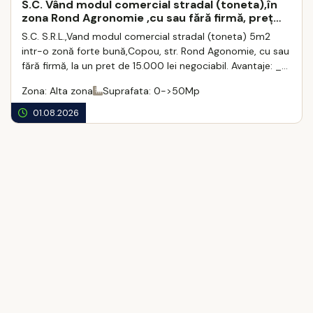
S.C. Vând modul comercial stradal (toneta),în
zona Rond Agronomie ,cu sau fără firmă, preț
15.000lei.
S.C. S.R.L.,Vand modul comercial stradal (toneta) 5m2
intr-o zonă forte bună,Copou, str. Rond Agonomie, cu sau
fără firmă, la un pret de 15.000 lei negociabil. Avantaje: _
Instalatie electric� ...
Zona: Alta zona
Suprafata: 0->50Mp
01.08.2026