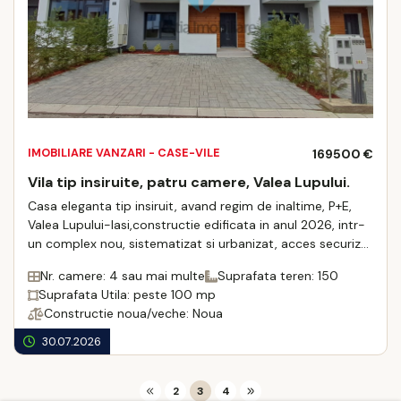
IMOBILIARE VANZARI - CASE-VILE
169500 €
Vila tip insiruite, patru camere, Valea Lupului.
Casa eleganta tip insiruit, avand regim de inaltime, P+E,
Valea Lupului-Iasi,constructie edificata in anul 2026, intr-
un complex nou, sistematizat si urbanizat, acces securizat
cu bariera. Spatiile in ...
Nr. camere: 4 sau mai multe
Suprafata teren: 150
Suprafata Utila: peste 100 mp
Constructie noua/veche: Noua
30.07.2026
2
3
4