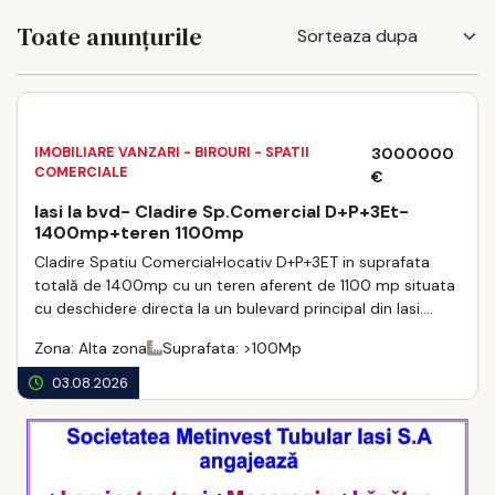
Toate anunțurile
IMOBILIARE VANZARI - BIROURI - SPATII
3000000
COMERCIALE
€
Iasi la bvd- Cladire Sp.Comercial D+P+3Et-
1400mp+teren 1100mp
Cladire Spatiu Comercial+locativ D+P+3ET in suprafata
totală de 1400mp cu un teren aferent de 1100 mp situata
cu deschidere directa la un bulevard principal din Iasi.
Cladirea beneficiază de locuri ...
Zona: Alta zona
Suprafata: >100Mp
03.08.2026