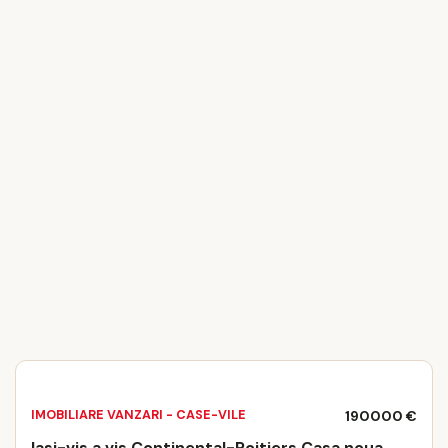
IMOBILIARE VANZARI - CASE-VILE
190000 €
Iasi-vis a vis Continental-Poitiers Casa noua