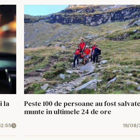
i la
Peste 100 de persoane au fost salvat
munte în ultimele 24 de ore
12:55
19/08/