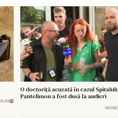
O doctoriță acuzată în cazul Spitalulu
Pantelimon a fost dusă la audieri
13:45
19/08/