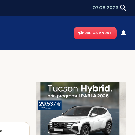
Război total în PNL Iași! Chirica îi cere demisia lui Muraru, iar liderul liberal contraatacă
07.08.2026
PUBLICA ANUNT
e