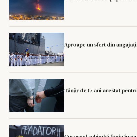
Aproape un sfert din angajații
Tânăr de 17 ani arestat pentru
Guvernul schimbă foaia în caz