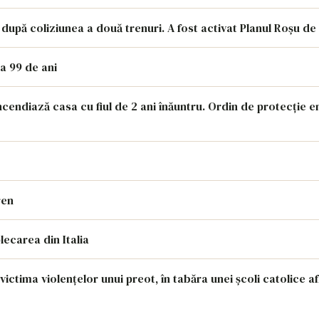
 după coliziunea a două trenuri. A fost activat Planul Roșu de
la 99 de ani
ncendiază casa cu fiul de 2 ani înăuntru. Ordin de protecție 
ren
lecarea din Italia
victima violențelor unui preot, în tabăra unei școli catolice af