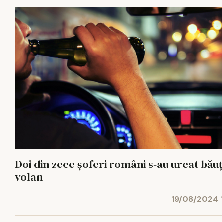
Doi din zece şoferi români s-au urcat băuț
volan
19/08/2024 