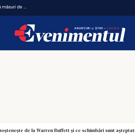
Iașul reduce iluminatul public pe timpul nopții. Primăria anunță măsuri de economisire a energiei
ștenește de la Warren Buffett și ce schimbări sunt așteptat