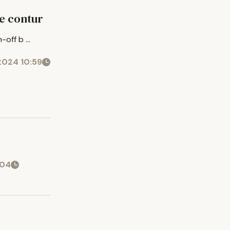
e contur
off b ...
2024 10:59
:04