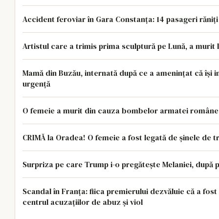
Accident feroviar în Gara Constanța: 14 pasageri răniți
Artistul care a trimis prima sculptură pe Lună, a murit 
Mamă din Buzău, internată după ce a amenințat că își i
urgență
O femeie a murit din cauza bombelor armatei române
CRIMĂ la Oradea! O femeie a fost legată de șinele de t
Surpriza pe care Trump i-o pregătește Melaniei, după p
Scandal în Franța: fiica premierului dezvăluie că a fost 
centrul acuzațiilor de abuz și viol