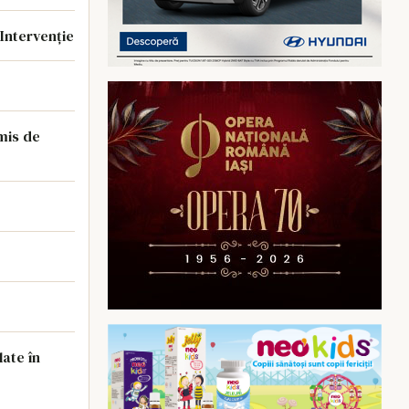
 Intervenție
emis de
late în