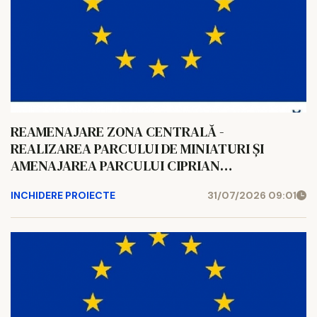
REAMENAJARE ZONA CENTRALĂ -
REALIZAREA PARCULUI DE MINIATURI ȘI
AMENAJAREA PARCULUI CIPRIAN
PORUMBESCU, ÎN ORAȘUL GURA HUMORULUI
INCHIDERE PROIECTE
31/07/2026 09:01
Cod SMIS: 348416