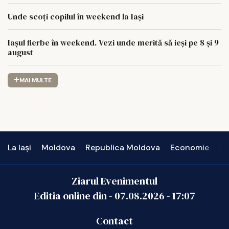
Unde scoți copilul în weekend la Iași
Iașul fierbe în weekend. Vezi unde merită să ieși pe 8 și 9
august
MAI MULTE
La Iași
Moldova
Republica Moldova
Economie
In
Ziarul Evenimentul
Editia online din -
07.08.2026
-
17:07
Contact