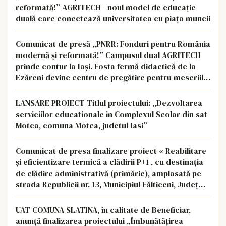
reformată!” AGRITECH - noul model de educație
duală care conectează universitatea cu piața muncii
Comunicat de presă „PNRR: Fonduri pentru România
modernă și reformată!” Campusul dual AGRITECH
prinde contur la Iași. Fosta fermă didactică de la
Ezăreni devine centru de pregătire pentru meseriile
viitorului
LANSARE PROIECT Titlul proiectului: ,,Dezvoltarea
serviciilor educationale in Complexul Scolar din sat
Motca, comuna Motca, judetul Iasi”
Comunicat de presa finalizare proiect « Reabilitare
şi eficientizare termică a clădirii P+1 , cu destinaţia
de clădire administrativă (primărie), amplasată pe
strada Republicii nr. 13, Municipiul Fălticeni, Judeţ
Suceava »
UAT COMUNA SLATINA, în calitate de Beneficiar,
anunță finalizarea proiectului „Îmbunătățirea