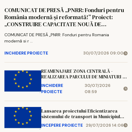
COMUNICAT DE PRESĂ „PNRR: Fonduri pentru
România modernă și reformată!” Proiect:
„CONSTRUIRE CAPACITATE NOUĂ DE
PRODUCERE ENERGIE ELECTRICĂ DIN BIOGAZ
COMUNICAT DE PRESĂ „PNRR: Fonduri pentru Romania
LA NIVELUL AGROCOMPLEX LUNCA PAȘCANI
modernă si r ...
S.A” Cod proiect: C312D0124000007
INCHIDERE PROIECTE
30/07/2026 09:00
REAMENAJARE ZONA CENTRALĂ -
REALIZAREA PARCULUI DE MINIATURI ȘI
AMENAJAREA PARCULUI CIPRIAN
INCHIDERE
30/07/2026
PORUMBESCU, ÎN ORAȘUL GURA
PROIECTE
08:59
HUMORULUI Cod SMIS: 348416
Lansarea proiectului Eficientizarea
sistemului de transport in Municipiul
Dorohoi Cod SMIS: 348592
INCEPERE PROIECTE
29/07/2026 14:06