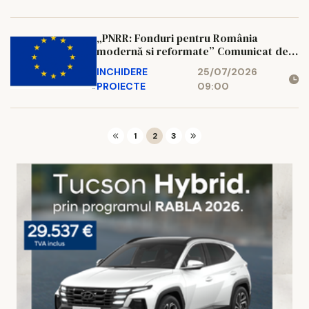
„PNRR: Fonduri pentru România
modernă si reformate” Comunicat de
presa finalizare proiect «Reabilitarea și
INCHIDERE
25/07/2026
eficientizare termica a cladirii P+3 cu
PROIECTE
09:00
destinația de internat (Camin C6)
amplasata in incinta Colegiului Național
Nicu Gane, municipiul Falticeni
1
2
3