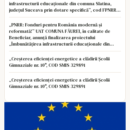
infrastructurii educaționale din comuna Slatina,
județul Suceava prin dotare specifică”, cod FPNRR-
Dotari-2023-3513, proiect finanțat prin Planul
Național de Redr
„PNRR: Fonduri pentru România modernă și
reformată!” UAT COMUNA FĂUREI, în calitate de
Beneficiar, anunță finalizarea proiectului
„Îmbunătățirea infrastructurii educaționale din
comuna Făurei, județul Neamț prin dotare
specifică”/ cod F-PNRR-Dotari-2023-
„Creșterea eficienței energetice a clădirii Școlii
Gimnaziale nr. 10", COD SMIS 329891
„Creșterea eficienței energetice a clădirii Școlii
Gimnaziale nr. 10", COD SMIS 329891