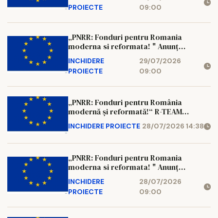
proiecte gestionat de Ministerul
PROIECTE
09:00
Mediului, Apelor și Pădurilor, finanțat
din fonduri europene prin Planul
Național de Redresare și Reziliență al
„PNRR: Fonduri pentru Romania
României Compo
moderna si reformata! " Anunț
finalizare implementare proiect Data:
INCHIDERE
29/07/2026
27 iulie 2026 Beneficiar: Comuna
PROIECTE
09:00
ADÂNCATA COMUNA ADÂNCATA, în
calitate de beneficiar, anunta finaliz
„PNRR: Fonduri pentru România
modernă și reformată!“ R-TEAM
TEHNICA DENTARA SRL anunţă
INCHIDERE PROIECTE
28/07/2026 14:38
finalizarea proiectului cu titlul
„DIGITALIZAREA SOCIETATII SC R-
TEAM TEHNICA DENTARA SRL PRIN
„PNRR: Fonduri pentru Romania
INVESTITII IN ECHIPAMENTE SPECIFICE
moderna si reformata! " Anunț
”, finanţat prin Planul Naţional de R
finalizare implementare proiect Data:
INCHIDERE
28/07/2026
27 iulie 2026 Beneficiar: Comuna
PROIECTE
09:00
ADÂNCATA COMUNA ADÂNCATA, în
calitate de beneficiar, anunta finaliz