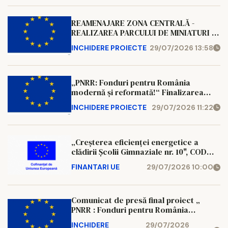
REAMENAJARE ZONA CENTRALĂ -
REALIZAREA PARCULUI DE MINIATURI ȘI
AMENAJAREA PARCULUI CIPRIAN
INCHIDERE PROIECTE
29/07/2026 13:58
PORUMBESCU, ÎN ORAȘUL GURA
HUMORULUI Cod SMIS: 348416
„PNRR: Fonduri pentru România
modernă și reformată!“ Finalizarea
proiectului „CONSTRUIRE STAȚIE DE
INCHIDERE PROIECTE
29/07/2026 11:22
BIOGAZ PENTRU PRODUCȚIE ENERGIE
ELECTRICĂ ȘI TERMICĂ DIN SURSE
REGENERABILE-PUTERE INSTALATĂ
1000 KWE”
„Creșterea eficienței energetice a
clădirii Școlii Gimnaziale nr. 10", COD
SMIS 329891
FINANTARI UE
29/07/2026 10:00
Comunicat de presă final proiect „
PNRR : Fonduri pentru România
modernă și reformată! ” Apel de
INCHIDERE
29/07/2026