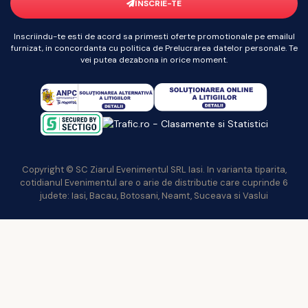
ÎNSCRIE-TE
Inscriindu-te esti de acord sa primesti oferte promotionale pe emailul
furnizat, in concordanta cu politica de Prelucrarea datelor personale. Te
vei putea dezabona in orice moment.
Copyright © SC Ziarul Evenimentul SRL Iasi. In varianta tiparita,
cotidianul Evenimentul are o arie de distributie care cuprinde 6
judete: Iasi, Bacau, Botosani, Neamt, Suceava si Vaslui