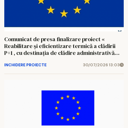
Comunicat de presa finalizare proiect «
Reabilitare şi eficientizare termică a clădirii
P+1 , cu destinaţia de clădire administrativă
(primărie), amplasată pe strada Republicii nr.
INCHIDERE PROIECTE
30/07/2026 13:03
13, Municipiul Fălticeni, Judeţ Suceava »