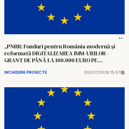
„PNRR: Fonduri pentru România modernă și
reformată DIGITALIZAREA IMM-URILOR -
GRANT DE PÂNĂ LA 100.000 EURO PE
ÎNTREPRINDERE CARE SĂ SPRIJINE IMM-URILE
INCHIDERE PROIECTE
30/07/2026 15:57
ÎN ADOPTAREA TEHNOLOGIILOR DIGITALE