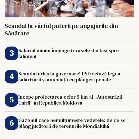
Scandal la vârful puterii pe angajările din
Sănătate
Salariul minim împinge terasele din Iași spre
faliment
Scandal uriaș la guvernare! PSD refuză legea
salarizării și amenință cu plângeri penale
Începe proiectarea celor 5 km ai „Autostrăzii
Unirii” în Republica Moldova
Gazonul care nemulțumește vedetele: de ce se
plâng jucătorii de terenurile Mondialului