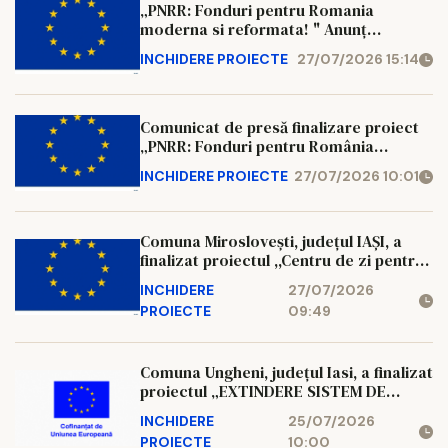
„PNRR: Fonduri pentru Romania
moderna si reformata! " Anunț
finalizare implementare proiect Data:
INCHIDERE PROIECTE
27/07/2026 15:14
27 iulie 2026 Beneficiar: Comuna
ADÂNCATA COMUNA ADÂNCATA, în
calitate de beneficiar, anunta finaliz
Comunicat de presă finalizare proiect
„PNRR: Fonduri pentru România
modernă și reformată!” Comuna
INCHIDERE PROIECTE
27/07/2026 10:01
Vulturești, în calitate de beneficiar,
anunță finalizarea proiectului C10-I1.2-
929 cu titlul ”Sistem de monitorizare si
Comuna Miroslovești, județul IAȘI, a
siguranta a spatiului public in com
finalizat proiectul ,,Centru de zi pentru
consiliere și sprijin pentru părinți și
INCHIDERE
27/07/2026
copii în comuna Miroslovești, județul
PROIECTE
09:49
Iași”, cod proiect 1237408769, finanţat
în cadrul Planului Național de
Redresare și Reziliență, Com
Comuna Ungheni, județul Iasi, a finalizat
proiectul „EXTINDERE SISTEM DE
CANALIZARE IN COMUNA UNGHENI,
INCHIDERE
25/07/2026
JUDETUL IASI”, cod proiect
PROIECTE
10:00
C1I100122000104