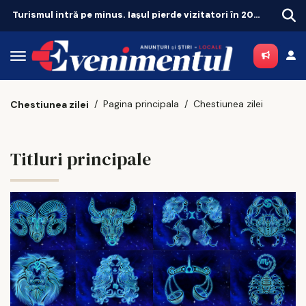
România caută curieri, bucătari și văcari
Sute
Pagina principala
Chestiunea zilei
Chestiunea zilei
Titluri principale