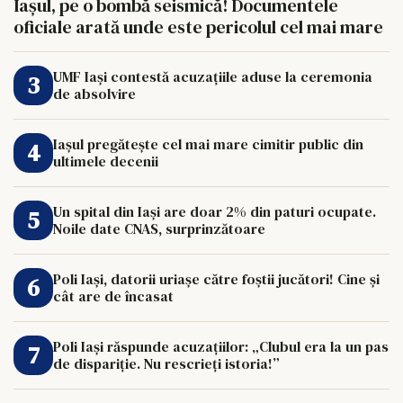
Iașul, pe o bombă seismică! Documentele
oficiale arată unde este pericolul cel mai mare
UMF Iași contestă acuzațiile aduse la ceremonia
de absolvire
Iașul pregătește cel mai mare cimitir public din
ultimele decenii
Un spital din Iași are doar 2% din paturi ocupate.
Noile date CNAS, surprinzătoare
Poli Iași, datorii uriașe către foștii jucători! Cine și
cât are de încasat
Poli Iași răspunde acuzațiilor: „Clubul era la un pas
de dispariție. Nu rescrieți istoria!”