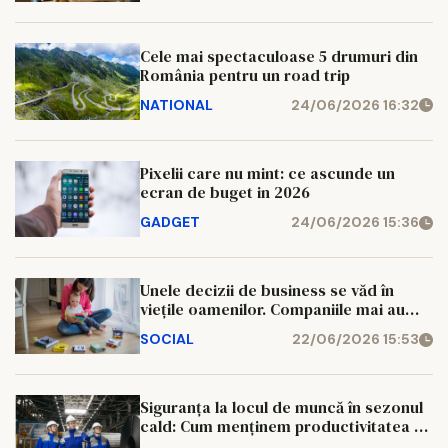
Cele mai spectaculoase 5 drumuri din
România pentru un road trip
NATIONAL
24/06/2026 16:32
Pixelii care nu mint: ce ascunde un
ecran de buget in 2026
GADGET
24/06/2026 15:36
Unele decizii de business se văd în
viețile oamenilor. Companiile mai au
câteva zile pentru a transforma
SOCIAL
22/06/2026 15:53
implicarea în șanse reale la tratament
Siguranța la locul de muncă în sezonul
cald: Cum menținem productivitatea și
confortul echipelor