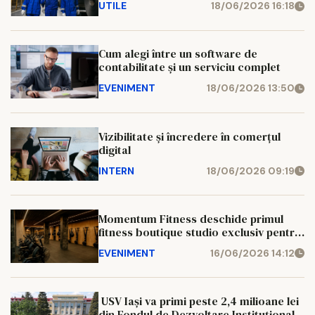
UTILE
18/06/2026 16:18
Cum alegi între un software de
contabilitate și un serviciu complet
EVENIMENT
18/06/2026 13:50
Vizibilitate și încredere în comerțul
digital
INTERN
18/06/2026 09:19
Momentum Fitness deschide primul
fitness boutique studio exclusiv pentru
femei din Iași, cu loc de joacă dedicat
EVENIMENT
16/06/2026 14:12
copiilor
USV Iași va primi peste 2,4 milioane lei
din Fondul de Dezvoltare Instituțională