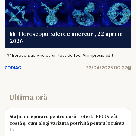
Horoscopul zilei de miercuri, 22 aprilie
2026
♈ Berbec Ziua vine ca un test de foc. Ai impresia că t ...
ZODIAC
22/04/2026 00:27
Ultima oră
Stație de epurare pentru casă – ofertă FECO: cât
costă și cum alegi varianta potrivită pentru locuința
ta