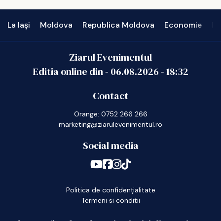
La Iași
Moldova
Republica Moldova
Economie
In
Ziarul Evenimentul
Editia online din -
06.08.2026
-
18:32
Contact
Orange: 0752 266 266
marketing@ziarulevenimentul.ro
Social media
Politica de confidențialitate
Termeni si conditii