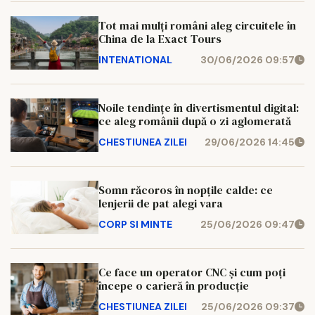
Tot mai mulți români aleg circuitele în
China de la Exact Tours
INTENATIONAL
30/06/2026 09:57
Noile tendințe în divertismentul digital:
ce aleg românii după o zi aglomerată
CHESTIUNEA ZILEI
29/06/2026 14:45
Somn răcoros în nopțile calde: ce
lenjerii de pat alegi vara
CORP SI MINTE
25/06/2026 09:47
Ce face un operator CNC și cum poți
începe o carieră în producție
CHESTIUNEA ZILEI
25/06/2026 09:37