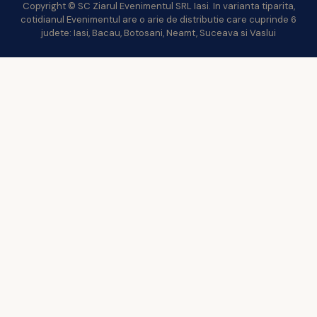
Copyright © SC Ziarul Evenimentul SRL Iasi. In varianta tiparita,
cotidianul Evenimentul are o arie de distributie care cuprinde 6
judete: Iasi, Bacau, Botosani, Neamt, Suceava si Vaslui