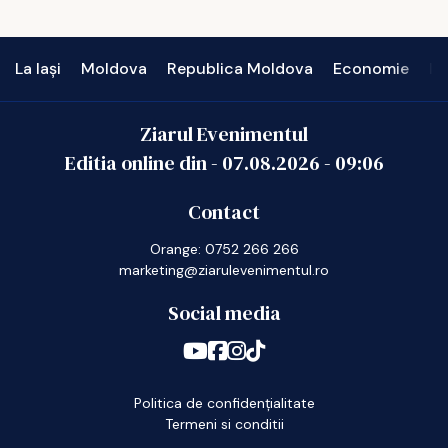
La Iași
Moldova
Republica Moldova
Economie
In
Ziarul Evenimentul
Editia online din -
07.08.2026
-
09:06
Contact
Orange: 0752 266 266
marketing@ziarulevenimentul.ro
Social media
Politica de confidențialitate
Termeni si conditii