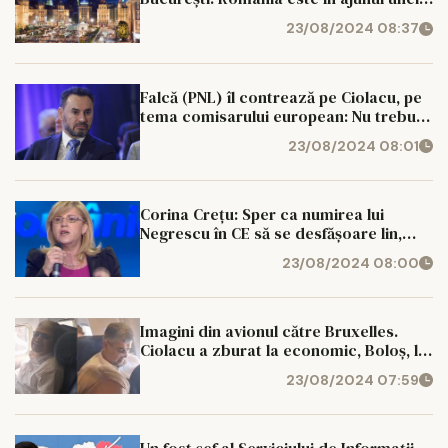
'resetări' a sistemului său politic
23/08/2024 08:37
Falcă (PNL) îl contrează pe Ciolacu, pe
tema comisarului european: Nu trebuie
să fie o decizie unilaterală, nu fantezii
23/08/2024 08:01
stângiste
Corina Creţu: Sper ca numirea lui
Negrescu în CE să se desfăşoare lin,
fără atacurile la care eu am fost supusă
23/08/2024 08:00
Imagini din avionul către Bruxelles.
Ciolacu a zburat la economic, Boloș, la
business
23/08/2024 07:59
Un fost șef al Serviciului de Informații