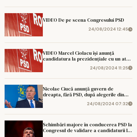
VIDEO De pe scena Congresului PSD
24/08/2024 12:45
VIDEO Marcel Ciolacu își anunță
candidatura la prezidențiale cu un atac
fără precedent la adresa lui Klaus
24/08/2024 11:25
Iohannis
Nicolae Ciucă anunță guvern de
dreapta, fără PSD, după alegerile din
toamnă: Pune în valoare potențialul
24/08/2024 07:32
economic
Schimbări majore în conducerea PSD la
Congresul de validare a candidaturii lui
Marcel Ciolacu