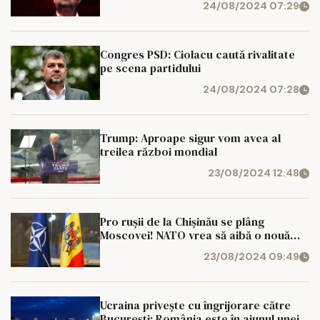
24/08/2024 07:29
Congres PSD: Ciolacu caută rivalitate
pe scena partidului
24/08/2024 07:28
Trump: Aproape sigur vom avea al
treilea război mondial
23/08/2024 12:48
Pro rușii de la Chișinău se plâng
Moscovei! NATO vrea să aibă o nouă
bază militară în Republica Moldova
23/08/2024 09:49
Ucraina privește cu îngrijorare către
București: România este în ajunul unei