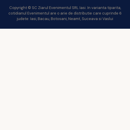
Copyright © SC Ziarul Evenimentul SRL Iasi. In varianta tiparita,
cotidianul Evenimentul are o arie de distributie care cuprinde 6
judete: Iasi, Bacau, Botosani, Neamt, Suceava si Vaslui