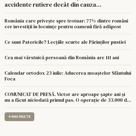
accidente rutiere decât din cauza
tuberculozei și a drogurilor
România care privește spre trotuar: 77% dintre români
cer investiții în locuințe pentru oamenii fără adăpost
Ce sunt Patericile? Lecțiile scurte ale Părinților pustiei
Cea mai vârstnică persoană din România are 111 ani
Calendar ortodox 23 iulie: Aducerea moaștelor Sfântului
Foca
COMUNICAT DE PRESĂ. Victor are aproape șapte ani și
nu a făcut niciodată primul pas. O operație de 33.000 de
euro îi poate schimba viața.
MAI MULTE