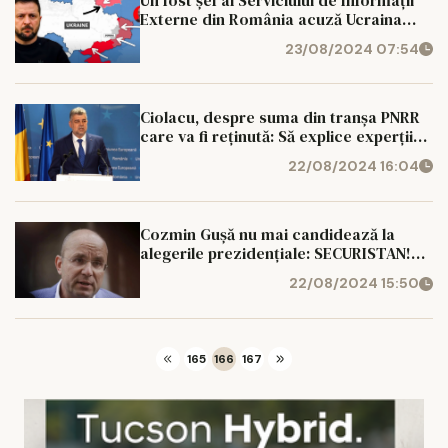
Externe din România acuză Ucraina
după atacul de la Kursk: 'Zelenski a
23/08/2024 07:54
creat riscul unui război nuclear'
Ciolacu, despre suma din tranșa PNRR
care va fi reținută: Să explice experții
de ce au făcut tâmpenii. Acum au
22/08/2024 16:04
dispărut, nu-i mai vedeți
Cozmin Gușă nu mai candidează la
alegerile prezidențiale: SECURISTAN!
Nu mă las batjocorit încă o dată de
22/08/2024 15:50
Statul Paralel!
165
166
167