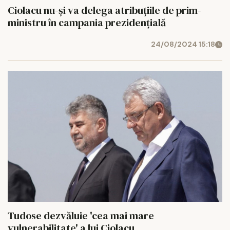
Ciolacu nu-și va delega atribuţiile de prim-
ministru în campania prezidențială
24/08/2024 15:18
Tudose dezvăluie 'cea mai mare
vulnerabilitate' a lui Ciolacu