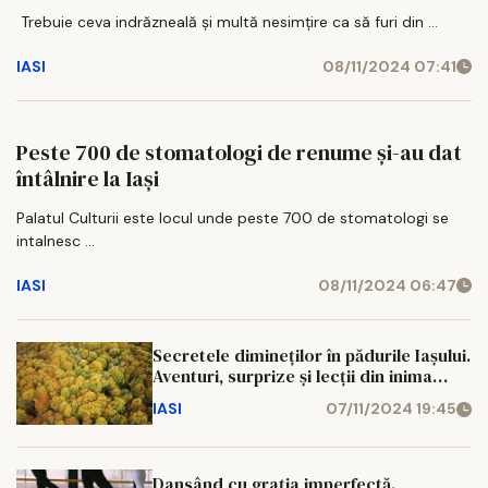
Trebuie ceva indrăzneală şi multă nesimţire ca să furi din ...
IASI
08/11/2024 07:41
Peste 700 de stomatologi de renume și-au dat
întâlnire la Iași
Palatul Culturii este locul unde peste 700 de stomatologi se
intalnesc ...
IASI
08/11/2024 06:47
Secretele dimineților în pădurile Iașului.
Aventuri, surprize și lecții din inima
naturii
IASI
07/11/2024 19:45
Dansând cu grația imperfectă.