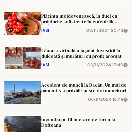
Plăcinta moldovenească, în duel cu
prăjiturile sofisticate în cofetăriile
ieșene
IASI
06/11/2024 20:43
Cămara virtuală a Iașului. Investiții în
dulceață și murături cu profit aromat
IASI
06/11/2024 17:40
Accident de muncă la Bacău. Un mal de
pământ s-a prăvălit peste doi muncitori
06/11/2024 15:48
Incendiu pe 10 hectare de teren la
Dofteana