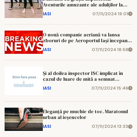
Aventurile amuzante ale adulților la
cursurile de balet
IASI
07/11/2024 19:01
O nouă companie aeriană va lansa
zboruri de pe Aeroportul Iași începand
cu luna decembrie
IASI
07/11/2024 18:58
Şi al doilea inspector ISC implicat în
cazul de luare de mită a semnat
acordul de recunoaştere
IASI
07/11/2024 15:46
Eleganță pe muchie de toc. Maratonul
urban al ieșencelor
IASI
07/11/2024 13:33