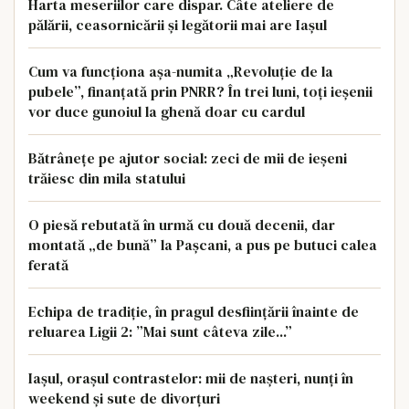
Harta meseriilor care dispar. Câte ateliere de
pălării, ceasornicării și legătorii mai are Iașul
Cum va funcționa așa-numita „Revoluție de la
pubele”, finanțată prin PNRR? În trei luni, toți ieșenii
vor duce gunoiul la ghenă doar cu cardul
Bătrânețe pe ajutor social: zeci de mii de ieșeni
trăiesc din mila statului
O piesă rebutată în urmă cu două decenii, dar
montată „de bună” la Pașcani, a pus pe butuci calea
ferată
Echipa de tradiție, în pragul desființării înainte de
reluarea Ligii 2: ”Mai sunt câteva zile...”
Iașul, orașul contrastelor: mii de nașteri, nunți în
weekend și sute de divorțuri