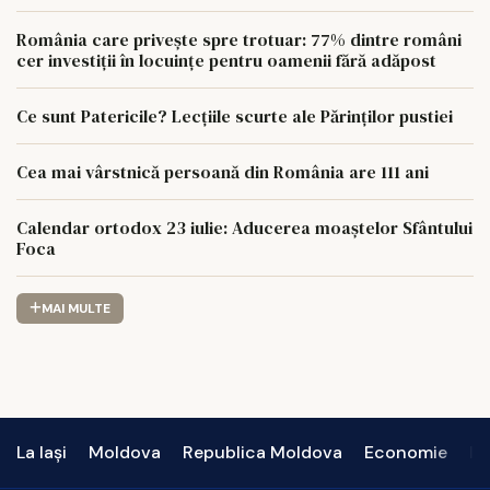
România care privește spre trotuar: 77% dintre români
cer investiții în locuințe pentru oamenii fără adăpost
Ce sunt Patericile? Lecțiile scurte ale Părinților pustiei
Cea mai vârstnică persoană din România are 111 ani
Calendar ortodox 23 iulie: Aducerea moaștelor Sfântului
Foca
MAI MULTE
La Iași
Moldova
Republica Moldova
Economie
In