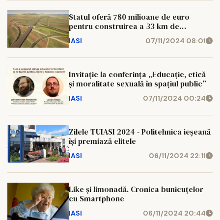
Statul oferă 780 milioane de euro
pentru construirea a 33 km de
autostradă, lângă Pașcani!
IASI
07/11/2024 08:01
Invitație la conferința „Educație, etică
și moralitate sexuală în spațiul public”
IASI
07/11/2024 00:24
Zilele TUIASI 2024 - Politehnica ieșeană
își premiază elitele
IASI
06/11/2024 22:11
Like și limonadă. Cronica bunicuțelor
cu Smartphone
IASI
06/11/2024 20:44