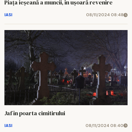
Piaţa ieşeană a muncii, în uşoară revenire
IASI
08/11/2024 08:48
Jaf în poarta cimitirului
IASI
08/11/2024 08:40