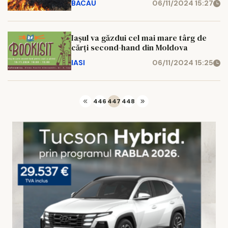
BACAU
06/11/2024 15:27
Iașul va găzdui cel mai mare târg de
cărți second-hand din Moldova
IASI
06/11/2024 15:25
446
447
448