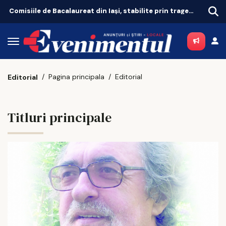
at din Iași, stabilite prin tragere la sorți
Piața locală este prudentă înainte de decizia Moody's
Pagina principala
Editorial
Editorial
Titluri principale