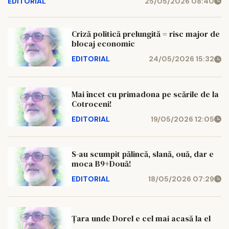
EDITORIAL
25/05/2026 08:40
Criză politică prelungită = risc major de
blocaj economic
EDITORIAL
24/05/2026 15:32
Mai încet cu primadona pe scările de la
Cotroceni!
EDITORIAL
19/05/2026 12:05
S-au scumpit pălincă, slană, ouă, dar e
moca B9+Două!
EDITORIAL
18/05/2026 07:29
Țara unde Dorel e cel mai acasă la el