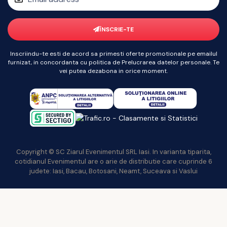
ÎNSCRIE-TE
Inscriindu-te esti de acord sa primesti oferte promotionale pe emailul
furnizat, in concordanta cu politica de Prelucrarea datelor personale. Te
vei putea dezabona in orice moment.
Copyright © SC Ziarul Evenimentul SRL Iasi. In varianta tiparita,
cotidianul Evenimentul are o arie de distributie care cuprinde 6
judete: Iasi, Bacau, Botosani, Neamt, Suceava si Vaslui