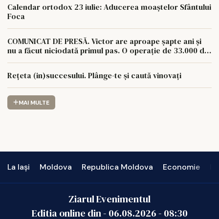
Calendar ortodox 23 iulie: Aducerea moaștelor Sfântului
Foca
COMUNICAT DE PRESĂ. Victor are aproape șapte ani și
nu a făcut niciodată primul pas. O operație de 33.000 de
euro îi poate schimba viața.
Rețeta (in)succesului. Plânge-te și caută vinovați
MAI MULTE
La Iași
Moldova
Republica Moldova
Economie
In
Ziarul Evenimentul
Editia online din -
06.08.2026
-
08:30