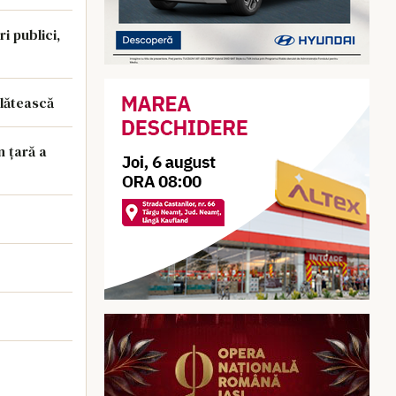
i publici,
plătească
n țară a