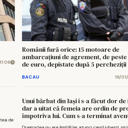
Românii fură orice: 15 motoare de
ambarcaţiuni de agrement, de peste 
11:06
de euro, depistate după 5 percheziții
BACAU
19/01
Unui bărbat din Iaşi i s-a făcut dor de i
dar a uitat că femeia are ordin de pr
împotriva lui. Cum s-a terminat aven
ptea de
individului
Dragostea nu are limită! Iar atunci cand iubeşti, ni