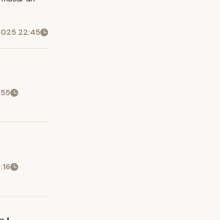
2025 22:45
:55
:16
a 1