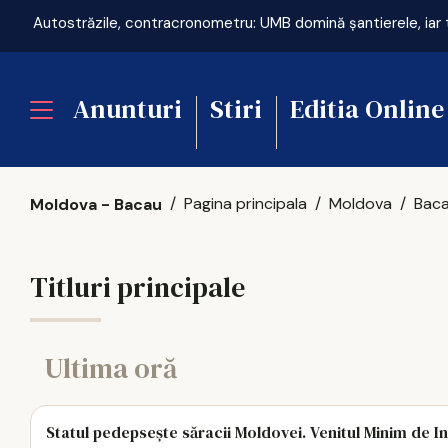
ol în aerul expirat
Anunturi
Stiri
Editia Online
Pagina principala
Moldova
Bac
Moldova - Bacau
Titluri principale
Ultima oră
Statul pedepsește săracii Moldovei. Venitul Minim de I