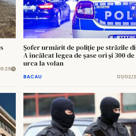
as
Şofer urmărit de poliţie pe străzile d
A încălcat legea de şase ori și 300 de 
urca la volan
5:25
BACAU
01/02/