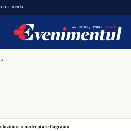
Autostrăzile, contracronometru: UMB domină șantierele, iar turcii conduc clasamentul pe loturi
au
ncluziune, o nedreptate flagrantă