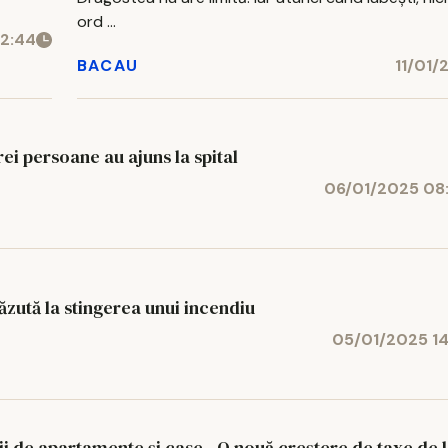
ord ...
12:44
BACAU
11/01/
ei persoane au ajuns la spital
06/01/2025 08
ăzută la stingerea unui incendiu
05/01/2025 14
ii de apartamente și case - O nouă creștere de taxe de l