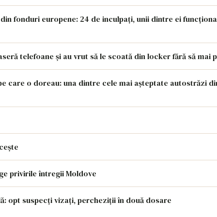
in fonduri europene: 24 de inculpați, unii dintre ei funcționar
ră telefoane și au vrut să le scoată din locker fără să mai 
 pe care o doreau: una dintre cele mai așteptate autostrăzi di
ncește
e privirile întregii Moldove
: opt suspecți vizați, percheziții în două dosare