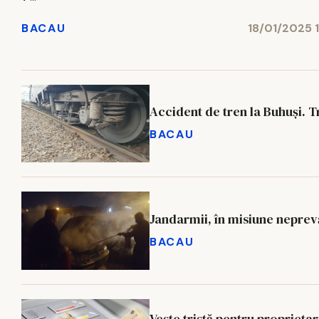
BACAU
18/01/2025 
Accident de tren la Buhuși. Tr
BACAU
Jandarmii, în misiune neprev
BACAU
Veste tristă pentru proprietar