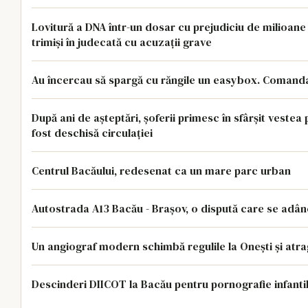
Lovitură a DNA într-un dosar cu prejudiciu de milioane d
trimiși în judecată cu acuzații grave
Au încercau să spargă cu răngile un easybox. Comandase
După ani de așteptări, șoferii primesc în sfârșit vestea
fost deschisă circulației
Centrul Bacăului, redesenat ca un mare parc urban
Autostrada A13 Bacău - Brașov, o dispută care se adâ
Un angiograf modern schimbă regulile la Onești și atrag
Descinderi DIICOT la Bacău pentru pornografie infantilă