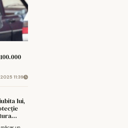
100.000
/2025 11:39
ubita lui,
otecţie
tura
ci măcar un