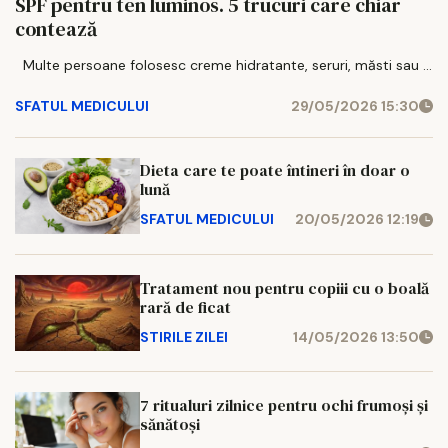
SPF pentru ten luminos. 5 trucuri care chiar
contează
Multe persoane folosesc creme hidratante, seruri, măsti sau ...
SFATUL MEDICULUI
29/05/2026 15:30
Dieta care te poate întineri în doar o
lună
SFATUL MEDICULUI
20/05/2026 12:19
Tratament nou pentru copiii cu o boală
rară de ficat
STIRILE ZILEI
14/05/2026 13:50
7 ritualuri zilnice pentru ochi frumoși și
sănătoși