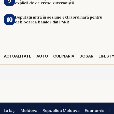
explică de ce cresc suveraniștii
Deputații intră în sesiune extraordinară pentru
deblocarea banilor din PNRR
ACTUALITATE
AUTO
CULINARIA
DOSAR
LIFEST
La Iași
Moldova
Republica Moldova
Economie
In