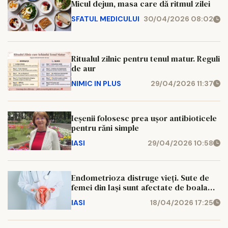
Micul dejun, masa care dă ritmul zilei
SFATUL MEDICULUI
30/04/2026 08:02
Ritualul zilnic pentru tenul matur. Reguli
de aur
NIMIC IN PLUS
29/04/2026 11:37
Ieșenii folosesc prea ușor antibioticele
pentru răni simple
IASI
29/04/2026 10:58
Endometrioza distruge vieți. Sute de
femei din Iași sunt afectate de boala
diagnosticată prea târziu
IASI
18/04/2026 17:25