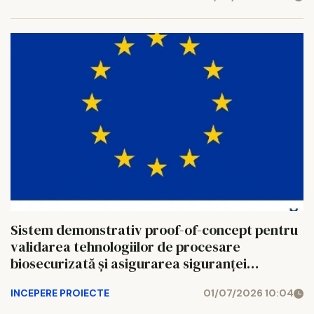
Sistem demonstrativ proof-of-concept pentru
validarea tehnologiilor de procesare
biosecurizată și asigurarea siguranței
alimentare a produselor pe bază de cătină S.C.
INCEPERE PROIECTE
01/07/2026 10:04
NATUR LOGISTICS S.R.L,