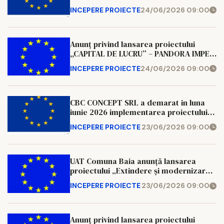
cu titlul “Productie mobila –
INCEPERE PROIECTE
24/06/2026 09:00
performanta si dezvoltare “, cod SMIS
348417,
Anunț privind lansarea proiectului
,,CAPITAL DE LUCRU” – PANDORA IMPEX
S.R.L.
INCEPERE PROIECTE
24/06/2026 09:00
CBC CONCEPT SRL a demarat in luna
iunie 2026 implementarea proiectului
cu titlul “Productie mobila –
INCEPERE PROIECTE
23/06/2026 09:00
performanta si dezvoltare “, cod SMIS
348417,
UAT Comuna Baia anunță lansarea
proiectului „Extindere și modernizare
Școala Gimnazială `Învățător Gheorghe
INCEPERE PROIECTE
23/06/2026 09:00
Rădășanu`Bogata, în vederea
dezvoltării structurii educaționale din
Comuna Baia, județul Suceava” , cod
SMIS 349091
Anunț privind lansarea proiectului