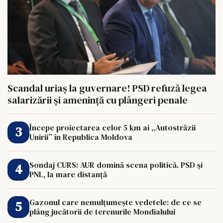
Scandal uriaș la guvernare! PSD refuză legea
salarizării și amenință cu plângeri penale
Începe proiectarea celor 5 km ai „Autostrăzii
Unirii” în Republica Moldova
Sondaj CURS: AUR domină scena politică. PSD și
PNL, la mare distanță
Gazonul care nemulțumește vedetele: de ce se
plâng jucătorii de terenurile Mondialului