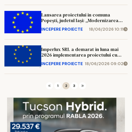
pentru producerea energiei și crearea
de facilități moderne pentru educație"
Lansarea proiectului in comuna
Popești, judetul Iași: ,,Modernizarea
infrastructurii școlare prin digitalizare,
INCEPERE PROIECTE
18/06/2026 10:11
instalarea de sisteme alternative
pentru producerea energiei și crearea
de facilități moderne pentru educație"
Imperlux SRL a demarat in luna mai
2026 implementarea proiectului cu
titlul “Dezvoltare activitate de confectii
INCEPERE PROIECTE
18/06/2026 09:02
metalice “, cod SMIS 348796,
1
2
3