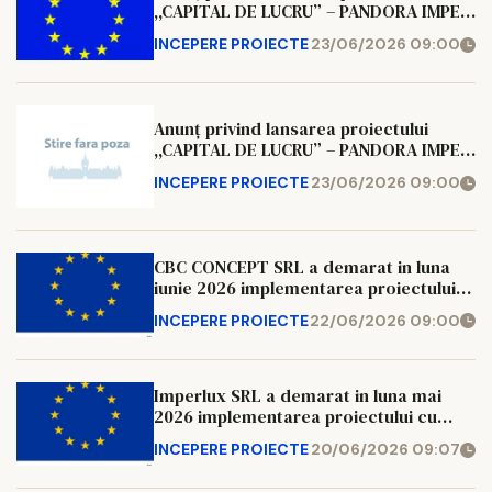
,,CAPITAL DE LUCRU” – PANDORA IMPEX
S.R.L.
INCEPERE PROIECTE
23/06/2026 09:00
Anunț privind lansarea proiectului
,,CAPITAL DE LUCRU” – PANDORA IMPEX
S.R.L.
INCEPERE PROIECTE
23/06/2026 09:00
CBC CONCEPT SRL a demarat in luna
iunie 2026 implementarea proiectului
cu titlul “Productie mobila –
INCEPERE PROIECTE
22/06/2026 09:00
performanta si dezvoltare “, cod SMIS
348417,
Imperlux SRL a demarat in luna mai
2026 implementarea proiectului cu
titlul “Dezvoltare activitate de confectii
INCEPERE PROIECTE
20/06/2026 09:07
metalice “, cod SMIS 348796,