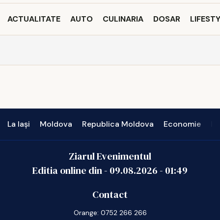
ACTUALITATE
AUTO
CULINARIA
DOSAR
LIFEST
La Iași
Moldova
Republica Moldova
Economie
In
Ziarul Evenimentul
Editia online din -
09.08.2026
-
01:49
Contact
Orange: 0752 266 266