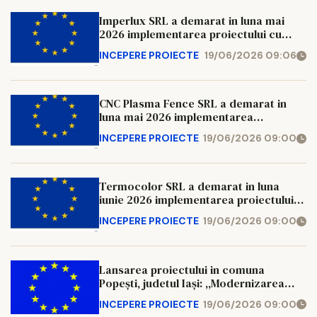
Imperlux SRL a demarat in luna mai
2026 implementarea proiectului cu
titlul “Dezvoltare activitate de confectii
INCEPERE PROIECTE
19/06/2026 09:06
metalice “, cod SMIS 348796,
CNC Plasma Fence SRL a demarat in
luna mai 2026 implementarea
proiectului cu titlul “Performanta si
INCEPERE PROIECTE
19/06/2026 09:00
dezvoltare – confectii metalice“, cod
SMIS 350365,
Termocolor SRL a demarat in luna
iunie 2026 implementarea proiectului
cu titlul “Fabricarea de structuri
INCEPERE PROIECTE
19/06/2026 09:00
metalice – performanta si dezvoltare “,
cod SMIS 348438
Lansarea proiectului in comuna
Popești, judetul Iași: ,,Modernizarea
infrastructurii școlare prin digitalizare,
INCEPERE PROIECTE
19/06/2026 09:00
instalarea de sisteme alternative