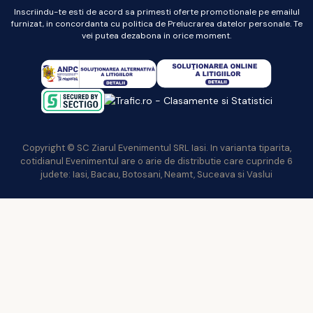
Inscriindu-te esti de acord sa primesti oferte promotionale pe emailul
furnizat, in concordanta cu politica de Prelucrarea datelor personale. Te
vei putea dezabona in orice moment.
Copyright © SC Ziarul Evenimentul SRL Iasi. In varianta tiparita,
cotidianul Evenimentul are o arie de distributie care cuprinde 6
judete: Iasi, Bacau, Botosani, Neamt, Suceava si Vaslui