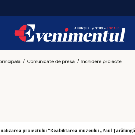
Iașul poate da următorul mare joc video român
principala
Comunicate de presa
Inchidere proiecte
finalizarea proiectului “Reabilitarea muzeului „Paul Țarălungă