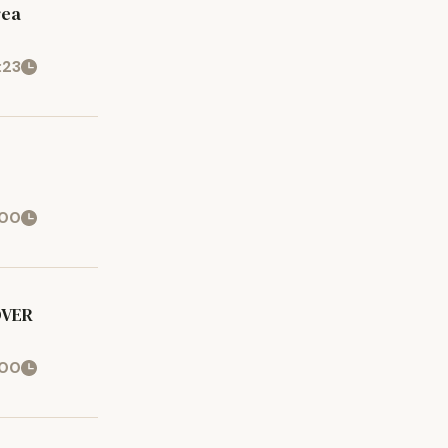
rea
:23
:00
OVER
:00