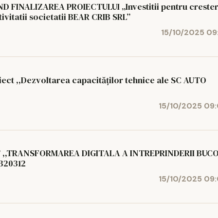
 FINALIZAREA PROIECTULUI „Investitii pentru creste
tivitatii societatii BEAR CRIB SRL”
15/10/2025 09
t ,,Dezvoltarea capacităților tehnice ale SC AUTO
15/10/2025 09
 ,,TRANSFORMAREA DIGITALA A INTREPRINDERII BUC
ROIECT S.R.L.” cod MySMIS 320312
15/10/2025 09