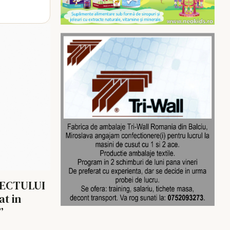
IECTULUI
t in
”