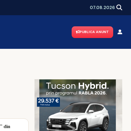
esc
8 din 10 români sunt stresați de m
07.08.2026
PUBLICA ANUNT
” din