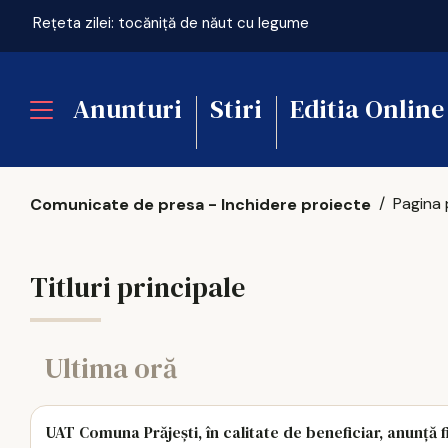
Rețeta zilei: tocăniță de năut cu legume
Anunturi
Stiri
Editia Online
Pagina 
Comunicate de presa - Inchidere proiecte
Titluri principale
Ultima oră
UAT Comuna Prăjești, în calitate de beneficiar, anunță 