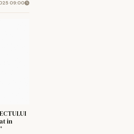
025 09:00
IECTULUI
t in
”