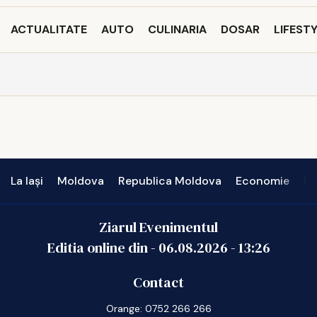
ACTUALITATE
AUTO
CULINARIA
DOSAR
LIFEST
La Iași
Moldova
Republica Moldova
Economie
In
Ziarul Evenimentul
Editia online din -
06.08.2026
-
13:26
Contact
Orange: 0752 266 266