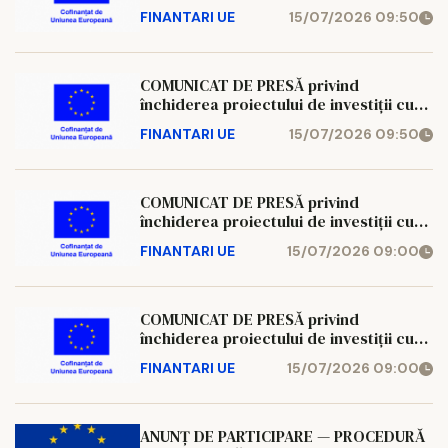
titlul: „Reabilitare termică școli
FINANTARI UE
15/07/2026 09:50
municipiul Iași, județul Iași – Școala
Primară Petru Poni Iași – corp clădire
școală și sală de sport – C1 și C3, din
structura Șc. Gimnaziale I. Creangă
COMUNICAT DE PRESĂ privind
închiderea proiectului de investiții cu
titlul: „Reabilitare termică școli
FINANTARI UE
15/07/2026 09:50
municipiul Iași, județul Iași – Școala
Gimnazială Elena Cuza” Numele
beneficiarului proiectului: UAT
Municipiul Iași
COMUNICAT DE PRESĂ privind
închiderea proiectului de investiții cu
titlul: „Reabilitare termică școli
FINANTARI UE
15/07/2026 09:00
municipiul Iași, județul Iași – Colegiul
Tehnologic Dimitrie Leonida Iași”
Numele beneficiarului proiectului: UAT
Municipiul Iași
COMUNICAT DE PRESĂ privind
închiderea proiectului de investiții cu
titlul: „Reabilitare termică școli
FINANTARI UE
15/07/2026 09:00
municipiul Iași, județul Iași – Școala
Gimnazială G. Coșbuc Iași” Numele
beneficiarului proiectului: UAT
Municipiul Iași
ANUNȚ DE PARTICIPARE — PROCEDURĂ