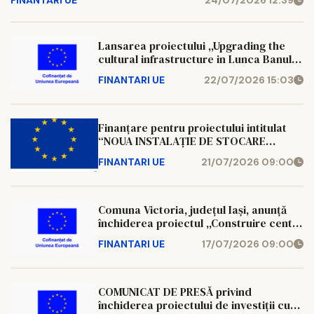
FINANTARI UE
24/07/2026 12:39
Lansarea proiectului ,,Upgrading the
cultural infrastructure in Lunca Banului
commune, Vaslui county and Cubolta
FINANTARI UE
22/07/2026 15:03
village, Sîngerei rayon, by modernising
cultural institutions and developing
joint cultural activities”
Finanţare pentru proiectului intitulat
“NOUA INSTALAŢIE DE STOCARE
ENERGIE ELECTRICĂ ÎN LOCALITATEA
FINANTARI UE
21/07/2026 09:00
RUGINOASA, JUDEŢUL IAȘI”, proiect ce
urmează a fi realizat în localitatea
RUGINOASA, judeţul IAȘI, pentru
finanţarea căruia, societatea a depus
Comuna Victoria, județul Iași, anunță
oferta concu
închiderea proiectul ,,Construire centru
de colectare deșeuri prin aport
FINANTARI UE
17/07/2026 09:00
voluntar comuna Victoria, județul Iași"
COMUNICAT DE PRESĂ privind
închiderea proiectului de investiții cu