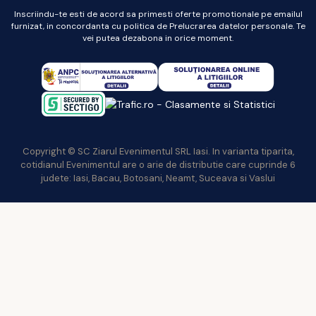
Inscriindu-te esti de acord sa primesti oferte promotionale pe emailul
furnizat, in concordanta cu politica de Prelucrarea datelor personale. Te
vei putea dezabona in orice moment.
Copyright © SC Ziarul Evenimentul SRL Iasi. In varianta tiparita,
cotidianul Evenimentul are o arie de distributie care cuprinde 6
judete: Iasi, Bacau, Botosani, Neamt, Suceava si Vaslui