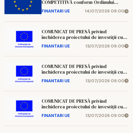
COMPETITIVĂ conform Ordinului
ministrului energiei nr. 1561/30.10.2024
FINANTARI UE
14/07/2026 09:00
(MO PI nr. 1133/13.11.2024) a) Beneficiar
privat (achizitor): ELECTRIC POWER
STAR S.R.L
COMUNICAT DE PRESĂ privind
închiderea proiectului de investiții cu
titlul: „Reabilitare termică școli
FINANTARI UE
13/07/2026 09:00
municipiul Iași, județul Iași – Școala
Primară Petru Poni Iași – corp clădire
școală și sală de sport – C1 și C3, din
structura Școlii Gimnaziale I. Cre
COMUNICAT DE PRESĂ privind
închiderea proiectului de investiții cu
titlul: „Reabilitare termică școli
FINANTARI UE
13/07/2026 09:00
municipiul Iași, județul Iași – Școala
Gimnazială Elena Cuza” Numele
beneficiarului proiectului: UAT
Municipiul Iași
COMUNICAT DE PRESĂ privind
închiderea proiectului de investiții cu
titlul: „Reabilitare termică școli
FINANTARI UE
13/07/2026 09:00
municipiul Iași, județul Iași – Școala
Gimnazială G. Coșbuc Iași” Numele
beneficiarului proiectului: UAT