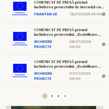
Municipiul Iași
COMUNICAT DE PRESĂ privind
închiderea proiectului de investiții cu
titlul: „Reabilitare termică școli
FINANTARI UE
13/07/2026 09:00
municipiul Iași, județul Iași – Colegiul
Tehnologic Dimitrie Leonida Iași”
Numele beneficiarului proiectului: UAT
COMUNICAT DE PRESĂ privind
Municipiul Iași
închiderea proiectului: „Reabilitare
termică școli municipiul Iași, județul Iași
INCHIDERE
08/07/2026
– Liceul Tehnologic Petru Poni, Iași”
PROIECTE
09:00
Numele beneficiarului proiectului: UAT
Municipiul Iași
COMUNICAT DE PRESĂ privind
închiderea proiectului: „Reabilitare
termică școli municipiul Iași, județul Iași
INCHIDERE
07/07/2026
– Liceul Tehnologic Petru Poni, Iași”
PROIECTE
09:00
Numele beneficiarului proiectului: UAT
Municipiul Iași
1
2
3