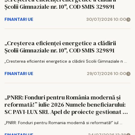
Școlii Gimnaziale nr. 10", COD SMIS 329891
FINANTARI UE
30/07/2026 10:00
„Creșterea eficienței energetice a clădirii
Școlii Gimnaziale nr. 10", COD SMIS 329891
„Cresterea eficientei energetice a clădirii Scolii Gimnaziale n ...
FINANTARI UE
29/07/2026 10:00
„PNRR: Fonduri pentru România modernă și
reformată!” iulie 2026 Numele beneficiarului:
SC PAVI-LUX SRL Apel de proiecte gestionat de
Ministerul Investițiilor și Proiectelor Europene,
„PNRR: Fonduri pentru Romania modernă si reformată!” iul ...
finanțat din fonduri europene prin Planul
Național de Redresare și Rezili