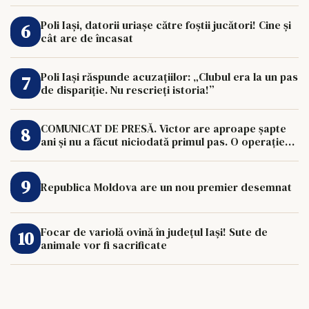
Poli Iași, datorii uriașe către foștii jucători! Cine și
cât are de încasat
Poli Iași răspunde acuzațiilor: „Clubul era la un pas
de dispariție. Nu rescrieți istoria!”
COMUNICAT DE PRESĂ. Victor are aproape șapte
ani și nu a făcut niciodată primul pas. O operație
de 33.000 de euro îi poate schimba viața.
Republica Moldova are un nou premier desemnat
Focar de variolă ovină în județul Iași! Sute de
animale vor fi sacrificate