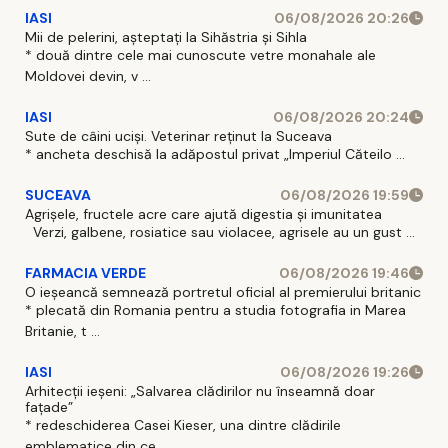
IASI
06/08/2026 20:26
Mii de pelerini, așteptați la Sihăstria și Sihla
* două dintre cele mai cunoscute vetre monahale ale
Moldovei devin, v ...
IASI
06/08/2026 20:24
Sute de câini uciși. Veterinar reținut la Suceava
* ancheta deschisă la adăpostul privat „Imperiul Căteilo ...
SUCEAVA
06/08/2026 19:59
Agrișele, fructele acre care ajută digestia și imunitatea
Verzi, galbene, rosiatice sau violacee, agrisele au un gust ...
FARMACIA VERDE
06/08/2026 19:46
O ieșeancă semnează portretul oficial al premierului britanic
* plecată din Romania pentru a studia fotografia in Marea
Britanie, t ...
IASI
06/08/2026 19:26
Arhitecții ieșeni: „Salvarea clădirilor nu înseamnă doar
fațade”
* redeschiderea Casei Kieser, una dintre clădirile
emblematice din ce ...