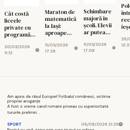
Pol
Schimbare
Maraton de
înt
Cât costă
majoră în
matematică
rec
liceele
școli. Elevii
la Iași:
ieş
private cu
ar putea
aproape
pr
programă
începe
1.000 de
25/
românească?
11/03/2026
cursurile
12:3
11/03/2026
elevi au
20/03/2026
Ce variante
17:08
17:28
mai târziu
participat la
11:12
ai în
patru
București și
competiții în
care sunt
două zile
taxele în
2026
Am ajuns de râsul Europei! Fotbalul românesc, victima
propriei aroganțe
A fost o vreme cand romanii priveau cu superioritate
tururile prelimin ...
SPORT
06/08/2026 21:25
Postul cu apă, taina prin care trupul se reface