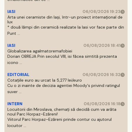
IASI
06/08/2026 19:23
Arta unei ceramiste din Iași, într-un proiect internațional de
lux
* două lămpi din ceramică realizate la Iasi vor face parte din
Punt ...
IASI
06/08/2026 18:41
Globalizarea agalmatoremafobiei
Dorian OBREJA Prin secolul VIII, isi făcea simtită prezenta
icono ...
EDITORIAL
06/08/2026 16:32
Cotațiile euro au urcat la 5,277 lei/euro
Cu o zi inainte de decizia agentiei Moody's privind ratingul
suver ...
INTERN
06/08/2026 16:18
Locuitorii din Miroslava, chemați să decidă cum va arăta
noul Parc Horpaz–Ezăreni!
Viitorul Parc Horpaz–Ezăreni prinde contur cu ajutorul
locuitor ...