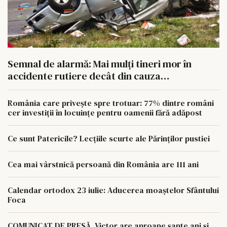
Semnal de alarmă: Mai mulți tineri mor în
accidente rutiere decât din cauza
tuberculozei și a drogurilor
România care privește spre trotuar: 77% dintre români
cer investiții în locuințe pentru oamenii fără adăpost
Ce sunt Patericile? Lecțiile scurte ale Părinților pustiei
Cea mai vârstnică persoană din România are 111 ani
Calendar ortodox 23 iulie: Aducerea moaștelor Sfântului
Foca
COMUNICAT DE PRESĂ. Victor are aproape șapte ani și