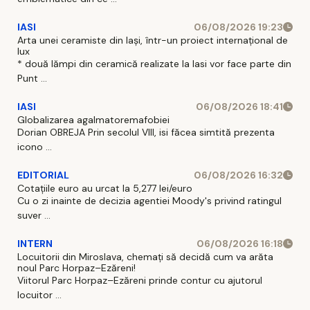
IASI
06/08/2026 19:23
Arta unei ceramiste din Iași, într-un proiect internațional de
lux
* două lămpi din ceramică realizate la Iasi vor face parte din
Punt ...
IASI
06/08/2026 18:41
Globalizarea agalmatoremafobiei
Dorian OBREJA Prin secolul VIII, isi făcea simtită prezenta
icono ...
EDITORIAL
06/08/2026 16:32
Cotațiile euro au urcat la 5,277 lei/euro
Cu o zi inainte de decizia agentiei Moody's privind ratingul
suver ...
INTERN
06/08/2026 16:18
Locuitorii din Miroslava, chemați să decidă cum va arăta
noul Parc Horpaz–Ezăreni!
Viitorul Parc Horpaz–Ezăreni prinde contur cu ajutorul
locuitor ...