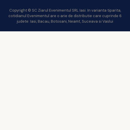
Copyright © SC Ziarul Evenimentul SRL Iasi. In varianta tiparita,
cotidianul Evenimentul are o arie de distributie care cuprinde 6
judete: Iasi, Bacau, Botosani, Neamt, Suceava si Vaslui