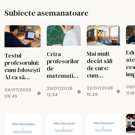
Subiecte asemanatoare
Edu
Mai mult
Criza
Testul
ate
decât săli
profesorilor
profesorului:
cea
de curs:
de
cum folosești
im
cum
matematică,
AI ca să
lec
dezvoltă
fizică și
gândești mai
06/
pe
22/07/2026
UAIC
23/07/2026
chimie
24/07/2026
bine
11:18
15:29
cop
12:34
campusul în
explodează
09:45
care
studenții
învață,
colaborează
și creează