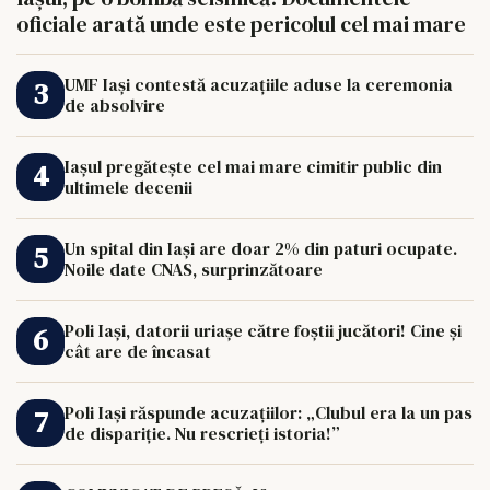
oficiale arată unde este pericolul cel mai mare
UMF Iași contestă acuzațiile aduse la ceremonia
de absolvire
Iașul pregătește cel mai mare cimitir public din
ultimele decenii
Un spital din Iași are doar 2% din paturi ocupate.
Noile date CNAS, surprinzătoare
Poli Iași, datorii uriașe către foștii jucători! Cine și
cât are de încasat
Poli Iași răspunde acuzațiilor: „Clubul era la un pas
de dispariție. Nu rescrieți istoria!”