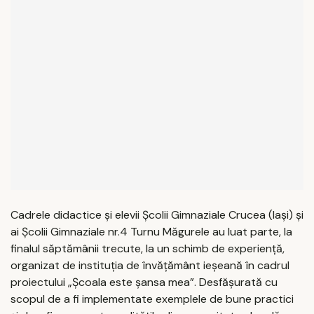
Cadrele didactice şi elevii Şcolii Gimnaziale Crucea (Iaşi) şi
ai Şcolii Gimnaziale nr.4 Turnu Măgurele au luat parte, la
finalul săptămânii trecute, la un schimb de experienţă,
organizat de instituţia de învăţământ ieşeană în cadrul
proiectului „Şcoala este şansa mea”. Desfăşurată cu
scopul de a fi implementate exemplele de bune practici