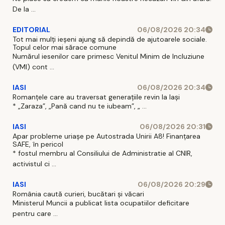
De la ...
EDITORIAL
06/08/2026 20:34
Tot mai mulți ieșeni ajung să depindă de ajutoarele sociale.
Topul celor mai sărace comune
Numărul iesenilor care primesc Venitul Minim de Incluziune
(VMI) cont ...
IASI
06/08/2026 20:34
Romanțele care au traversat generațiile revin la Iași
* „Zaraza”, „Pană cand nu te iubeam”, „ ...
IASI
06/08/2026 20:31
Apar probleme uriașe pe Autostrada Unirii A8! Finanțarea
SAFE, în pericol
* fostul membru al Consiliului de Administratie al CNIR,
activistul ci ...
IASI
06/08/2026 20:29
România caută curieri, bucătari și văcari
Ministerul Muncii a publicat lista ocupatiilor deficitare
pentru care ...