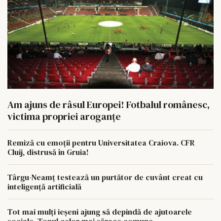
Am ajuns de râsul Europei! Fotbalul românesc,
victima propriei aroganțe
Remiză cu emoții pentru Universitatea Craiova. CFR
Cluij, distrusă în Gruia!
Târgu-Neamț testează un purtător de cuvânt creat cu
inteligență artificială
Tot mai mulți ieșeni ajung să depindă de ajutoarele