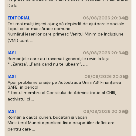
De la ...
EDITORIAL
06/08/2026 20:34
Tot mai mulți ieșeni ajung să depindă de ajutoarele sociale.
Topul celor mai sărace comune
Numărul iesenilor care primesc Venitul Minim de Incluziune
(VMI) cont ...
IASI
06/08/2026 20:34
Romanțele care au traversat generațiile revin la Iași
* „Zaraza”, „Pană cand nu te iubeam”, „ ...
IASI
06/08/2026 20:31
Apar probleme uriașe pe Autostrada Unirii A8! Finanțarea
SAFE, în pericol
* fostul membru al Consiliului de Administratie al CNIR,
activistul ci ...
IASI
06/08/2026 20:29
România caută curieri, bucătari și văcari
Ministerul Muncii a publicat lista ocupatiilor deficitare
pentru care ...