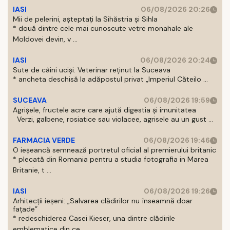
IASI
06/08/2026 20:26
Mii de pelerini, așteptați la Sihăstria și Sihla
* două dintre cele mai cunoscute vetre monahale ale
Moldovei devin, v ...
IASI
06/08/2026 20:24
Sute de câini uciși. Veterinar reținut la Suceava
* ancheta deschisă la adăpostul privat „Imperiul Căteilo ...
SUCEAVA
06/08/2026 19:59
Agrișele, fructele acre care ajută digestia și imunitatea
Verzi, galbene, rosiatice sau violacee, agrisele au un gust ...
FARMACIA VERDE
06/08/2026 19:46
O ieșeancă semnează portretul oficial al premierului britanic
* plecată din Romania pentru a studia fotografia in Marea
Britanie, t ...
IASI
06/08/2026 19:26
Arhitecții ieșeni: „Salvarea clădirilor nu înseamnă doar
fațade”
* redeschiderea Casei Kieser, una dintre clădirile
emblematice din ce ...