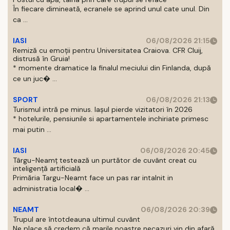
În fiecare dimineată, ecranele se aprind unul cate unul. Din
ca ...
IASI
06/08/2026 21:15
Remiză cu emoții pentru Universitatea Craiova. CFR Cluij,
distrusă în Gruia!
* momente dramatice la finalul meciului din Finlanda, după
ce un juc� ...
SPORT
06/08/2026 21:13
Turismul intră pe minus. Iașul pierde vizitatori în 2026
* hotelurile, pensiunile si apartamentele inchiriate primesc
mai putin ...
IASI
06/08/2026 20:45
Târgu-Neamț testează un purtător de cuvânt creat cu
inteligență artificială
Primăria Targu-Neamt face un pas rar intalnit in
administratia local� ...
NEAMT
06/08/2026 20:39
Trupul are întotdeauna ultimul cuvânt
Ne place să credem că marile noastre necazuri vin din afară.