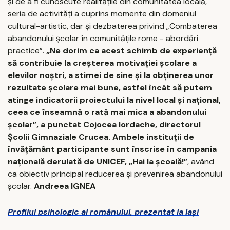
şi de a fi cunoscute realităţile din comunitatea locală,
seria de activităţi a cuprins momente din domeniul
cultural-artistic, dar şi dezbaterea privind „Combaterea
abandonului şcolar în comunităţile rome - abordări
practice”.
„Ne dorim ca acest schimb de experienţă
să contribuie la creşterea motivaţiei şcolare a
elevilor noştri, a stimei de sine şi la obţinerea unor
rezultate şcolare mai bune, astfel încât să putem
atinge indicatorii proiectului la nivel local şi naţional,
ceea ce înseamnă o rată mai mica a abandonului
şcolar”, a punctat Cojocea Iordache, directorul
Şcolii Gimnaziale Crucea. Ambele instituţii de
învăţământ participante sunt înscrise în campania
naţională derulată de UNICEF, „Hai la şcoală!”
, având
ca obiectiv principal reducerea şi prevenirea abandonului
şcolar.
Andreea IGNEA
Profilul psihologic al românului, prezentat la Iaşi