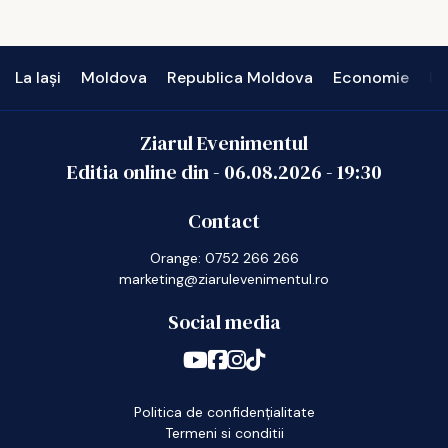
La Iași
Moldova
Republica Moldova
Economie
In
Ziarul Evenimentul
Editia online din -
06.08.2026
-
19:30
Contact
Orange: 0752 266 266
marketing@ziarulevenimentul.ro
Social media
Politica de confidențialitate
Termeni si conditii