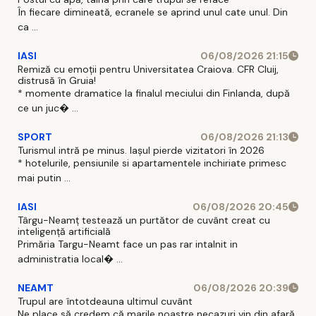
În fiecare dimineată, ecranele se aprind unul cate unul. Din
ca ...
IASI
06/08/2026 21:15
Remiză cu emoții pentru Universitatea Craiova. CFR Cluij,
distrusă în Gruia!
* momente dramatice la finalul meciului din Finlanda, după
ce un juc� ...
SPORT
06/08/2026 21:13
Turismul intră pe minus. Iașul pierde vizitatori în 2026
* hotelurile, pensiunile si apartamentele inchiriate primesc
mai putin ...
IASI
06/08/2026 20:45
Târgu-Neamț testează un purtător de cuvânt creat cu
inteligență artificială
Primăria Targu-Neamt face un pas rar intalnit in
administratia local� ...
NEAMT
06/08/2026 20:39
Trupul are întotdeauna ultimul cuvânt
Ne place să credem că marile noastre necazuri vin din afară.