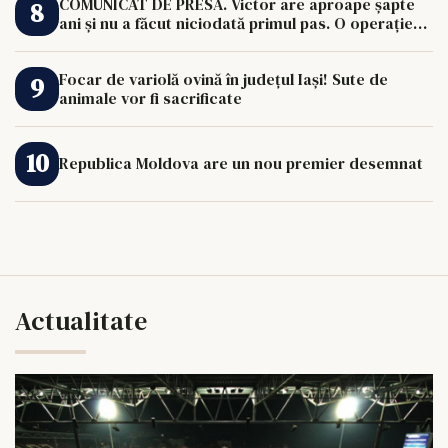
COMUNICAT DE PRESĂ. Victor are aproape șapte
ani și nu a făcut niciodată primul pas. O operație
de 33.000 de euro îi poate schimba viața.
Focar de variolă ovină în județul Iași! Sute de
animale vor fi sacrificate
Republica Moldova are un nou premier desemnat
Actualitate