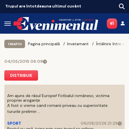
Trupul are întotdeauna ultimul cuvânt
Pagina principală
Invatamant
INAPOI
04/05/2015 06:09
DISTRIBUIE
Am ajuns de râsul Europei! Fotbalul românesc, victima
propriei aroganțe
A fost o vreme cand romanii priveau cu superioritate
tururile prelimin ...
SPORT
06/08/2026 21:25
Postul cu apă, taina prin care trupul se reface