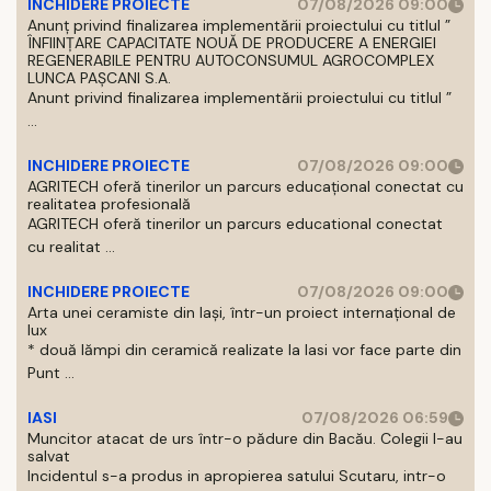
INCHIDERE PROIECTE
07/08/2026 09:00
Anunț privind finalizarea implementării proiectului cu titlul ”
ÎNFIINȚARE CAPACITATE NOUĂ DE PRODUCERE A ENERGIEI
REGENERABILE PENTRU AUTOCONSUMUL AGROCOMPLEX
LUNCA PAȘCANI S.A.
Anunt privind finalizarea implementării proiectului cu titlul ”
...
INCHIDERE PROIECTE
07/08/2026 09:00
AGRITECH oferă tinerilor un parcurs educațional conectat cu
realitatea profesională
AGRITECH oferă tinerilor un parcurs educational conectat
cu realitat ...
INCHIDERE PROIECTE
07/08/2026 09:00
Arta unei ceramiste din Iași, într-un proiect internațional de
lux
* două lămpi din ceramică realizate la Iasi vor face parte din
Punt ...
IASI
07/08/2026 06:59
Muncitor atacat de urs într-o pădure din Bacău. Colegii l-au
salvat
Incidentul s-a produs in apropierea satului Scutaru, intr-o