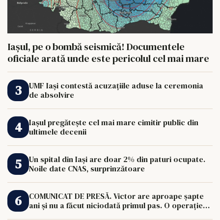
Iașul, pe o bombă seismică! Documentele
oficiale arată unde este pericolul cel mai mare
UMF Iași contestă acuzațiile aduse la ceremonia
de absolvire
Iașul pregătește cel mai mare cimitir public din
ultimele decenii
Un spital din Iași are doar 2% din paturi ocupate.
Noile date CNAS, surprinzătoare
COMUNICAT DE PRESĂ. Victor are aproape șapte
ani și nu a făcut niciodată primul pas. O operație
de 33.000 de euro îi poate schimba viața.