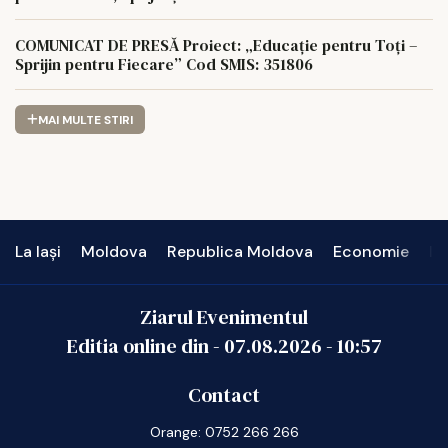
COMUNICAT DE PRESĂ Proiect: „Educație pentru Toți –
Sprijin pentru Fiecare” Cod SMIS: 351806
MAI MULTE STIRI
La Iași
Moldova
Republica Moldova
Economie
In
Ziarul Evenimentul
Editia online din -
07.08.2026
-
10:57
Contact
Orange: 0752 266 266