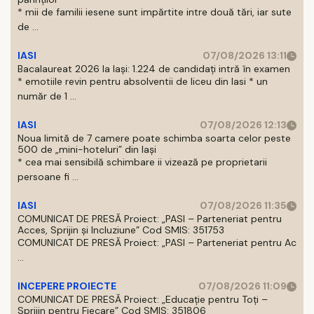
* mii de familii iesene sunt impărtite intre două tări, iar sute
de ...
IASI
07/08/2026 13:11
Bacalaureat 2026 la Iași: 1.224 de candidați intră în examen
* emotiile revin pentru absolventii de liceu din Iasi * un
număr de 1 ...
IASI
07/08/2026 12:13
Noua limită de 7 camere poate schimba soarta celor peste
500 de „mini-hoteluri” din Iași
* cea mai sensibilă schimbare ii vizează pe proprietarii
persoane fi ...
IASI
07/08/2026 11:35
COMUNICAT DE PRESĂ Proiect: „PASI – Parteneriat pentru
Acces, Sprijin și Incluziune” Cod SMIS: 351753
COMUNICAT DE PRESĂ Proiect: „PASI – Parteneriat pentru Ac
...
INCEPERE PROIECTE
07/08/2026 11:09
COMUNICAT DE PRESĂ Proiect: „Educație pentru Toți –
Sprijin pentru Fiecare” Cod SMIS: 351806