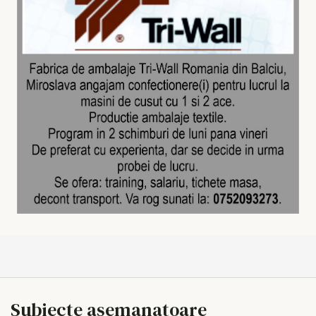
Subiecte asemanatoare