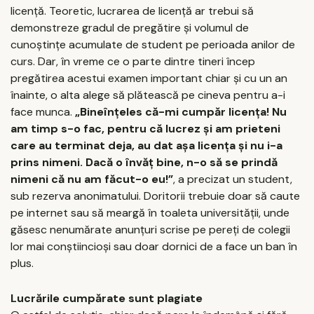
licenţă. Teoretic, lucrarea de licenţă ar trebui să
demonstreze gradul de pregătire şi volumul de
cunoştinţe acumulate de student pe perioada anilor de
curs. Dar, în vreme ce o parte dintre tineri încep
pregătirea acestui examen important chiar şi cu un an
înainte, o alta alege să plătească pe cineva pentru a-i
face munca.
„Bineînţeles că-mi cumpăr licenţa! Nu
am timp s-o fac, pentru că lucrez şi am prieteni
care au terminat deja, au dat aşa licenţa şi nu i-a
prins nimeni. Dacă o învăţ bine, n-o să se prindă
nimeni că nu am făcut-o eu!”
, a precizat un student,
sub rezerva anonimatului. Doritorii trebuie doar să caute
pe internet sau să meargă în toaleta universităţii, unde
găsesc nenumărate anunţuri scrise pe pereţi de colegii
lor mai conştiincioşi sau doar dornici de a face un ban în
plus.
Lucrările cumpărate sunt plagiate