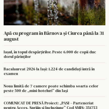
Apă cu program în Bârnova și Ciurea până la 31
august
Iașul, în topul despărțirilor. Peste 6.000 de copii duc
dorul părinților
Bacalaureat 2026 la Iași: 1.224 de candidați intră în
examen
Noua limită de 7 camere poate schimba soarta celor
peste 500 de „mini-hoteluri” din Iași
COMUNICAT DE PRESĂ Proiect: „PASI – Parteneriat
pentru Acces, Sprijin și Incluziune” Cod SMIS: 351753