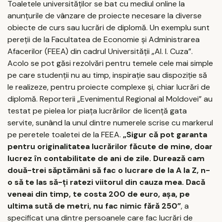
Toaletele universităţilor se bat cu mediul online la
anunţurile de vânzare de proiecte necesare la diverse
obiecte de curs sau lucrări de diplomă. Un exemplu sunt
pereţii de la Facultatea de Economie şi Administrarea
Afacerilor (FEEA) din cadrul Universităţii „Al. I. Cuza”.
Acolo se pot găsi rezolvări pentru temele cele mai simple
pe care studenţii nu au timp, inspiraţie sau dispoziţie să
le realizeze, pentru proiecte complexe şi, chiar lucrări de
diplomă. Reporterii „Evenimentul Regional al Moldovei” au
testat pe pielea lor piaţa lucrărilor de licenţă gata
servite, sunând la unul dintre numerele scrise cu markerul
pe peretele toaletei de la FEEA.
„Sigur că pot garanta
pentru originalitatea lucrărilor făcute de mine, doar
lucrez în contabilitate de ani de zile. Durează cam
două-trei săptămâni să fac o lucrare de la A la Z, n-
o să te las să-ţi ratezi viitorul din cauza mea. Dacă
veneai din timp, te costa 200 de euro, aşa, pe
ultima sută de metri, nu fac nimic fără 250”
, a
specificat una dintre persoanele care fac lucrări de