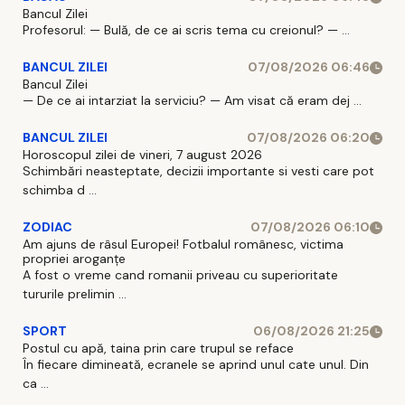
Bancul Zilei
Profesorul: — Bulă, de ce ai scris tema cu creionul? — ...
BANCUL ZILEI
07/08/2026 06:46
Bancul Zilei
— De ce ai intarziat la serviciu? — Am visat că eram dej ...
BANCUL ZILEI
07/08/2026 06:20
Horoscopul zilei de vineri, 7 august 2026
Schimbări neasteptate, decizii importante si vesti care pot
schimba d ...
ZODIAC
07/08/2026 06:10
Am ajuns de râsul Europei! Fotbalul românesc, victima
propriei aroganțe
A fost o vreme cand romanii priveau cu superioritate
tururile prelimin ...
SPORT
06/08/2026 21:25
Postul cu apă, taina prin care trupul se reface
În fiecare dimineată, ecranele se aprind unul cate unul. Din
ca ...