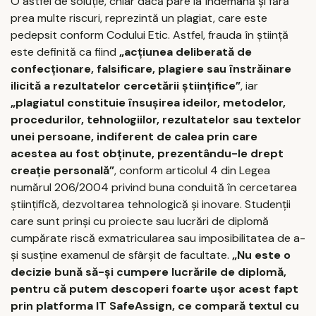
O astfel de soluţie, chiar dacă pare la îndemână şi fără
prea multe riscuri, reprezintă un plagiat, care este
pedepsit conform Codului Etic. Astfel, frauda în ştiinţă
este definită ca fiind
„acţiunea deliberată de
confecţionare, falsificare, plagiere sau înstrăinare
ilicită a rezultatelor cercetării ştiinţifice”
, iar
„plagiatul constituie însuşirea ideilor, metodelor,
procedurilor, tehnologiilor, rezultatelor sau textelor
unei persoane, indiferent de calea prin care
acestea au fost obţinute, prezentându-le drept
creaţie personală”
, conform articolul 4 din Legea
numărul 206/2004 privind buna conduită în cercetarea
ştiinţifică, dezvoltarea tehnologică şi inovare. Studenţii
care sunt prinşi cu proiecte sau lucrări de diplomă
cumpărate riscă exmatricularea sau imposibilitatea de a-
şi susţine examenul de sfârşit de facultate.
„Nu este o
decizie bună să-şi cumpere lucrările de diplomă,
pentru că putem descoperi foarte uşor acest fapt
prin platforma IT SafeAssign, ce compară textul cu