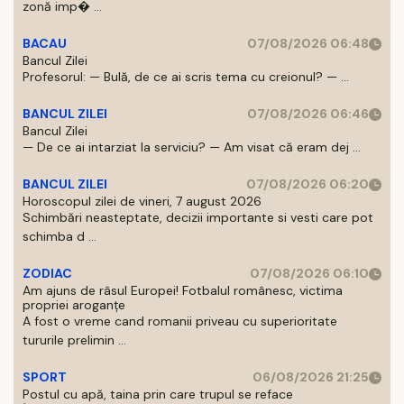
zonă imp� ...
BACAU
07/08/2026 06:48
Bancul Zilei
Profesorul: — Bulă, de ce ai scris tema cu creionul? — ...
BANCUL ZILEI
07/08/2026 06:46
Bancul Zilei
— De ce ai intarziat la serviciu? — Am visat că eram dej ...
BANCUL ZILEI
07/08/2026 06:20
Horoscopul zilei de vineri, 7 august 2026
Schimbări neasteptate, decizii importante si vesti care pot
schimba d ...
ZODIAC
07/08/2026 06:10
Am ajuns de râsul Europei! Fotbalul românesc, victima
propriei aroganțe
A fost o vreme cand romanii priveau cu superioritate
tururile prelimin ...
SPORT
06/08/2026 21:25
Postul cu apă, taina prin care trupul se reface