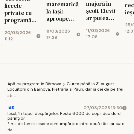
majoră în
matematică
rec
liceele
școli. Elevii
la Iași:
ieş
private cu
ar putea
aproape
pr
programă
începe
1.000 de
25/
românească?
11/03/2026
cursurile
12:3
11/03/2026
elevi au
20/03/2026
Ce variante
17:08
17:28
mai târziu
participat la
11:12
ai în
patru
București și
competiții în
care sunt
două zile
taxele în
2026
Apă cu program în Bârnova și Ciurea până la 31 august
Locuitorii din Barnova, Pietrăria si Păun, dar si cei de pe trei
str ...
IASI
07/08/2026 13:30
Iașul, în topul despărțirilor. Peste 6.000 de copii duc dorul
părinților
* mii de familii iesene sunt impărtite intre două tări, iar sute
de ...