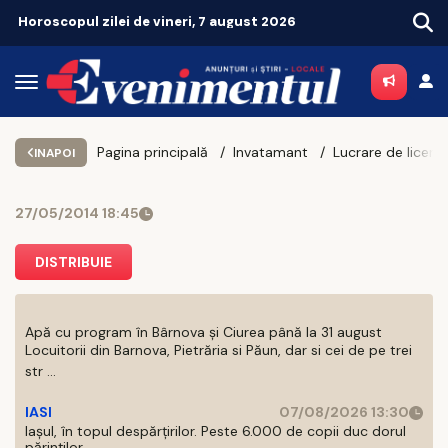
oscopul zilei de vineri, 7 august 2026
Pagina principală
Invatamant
INAPOI
27/05/2014 18:45
DISTRIBUIE
Apă cu program în Bârnova și Ciurea până la 31 august
Locuitorii din Barnova, Pietrăria si Păun, dar si cei de pe trei
str ...
IASI
07/08/2026 13:30
Iașul, în topul despărțirilor. Peste 6.000 de copii duc dorul
părinților