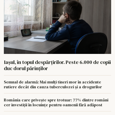
Iașul, în topul despărțirilor. Peste 6.000 de copii
duc dorul părinților
Semnal de alarmă: Mai mulți tineri mor în accidente
rutiere decât din cauza tuberculozei și a drogurilor
România care privește spre trotuar: 77% dintre români
cer investiții în locuințe pentru oamenii fără adăpost