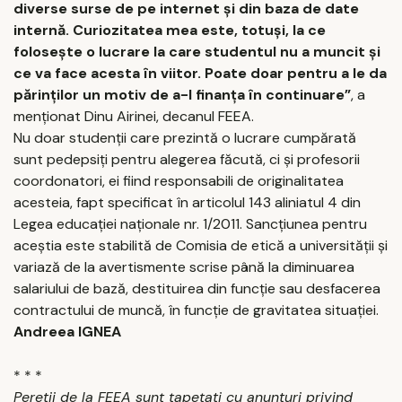
diverse surse de pe internet şi din baza de date
internă. Curiozitatea mea este, totuşi, la ce
foloseşte o lucrare la care studentul nu a muncit şi
ce va face acesta în viitor. Poate doar pentru a le da
părinţilor un motiv de a-l finanţa în continuare”
, a
menţionat Dinu Airinei, decanul FEEA.
Nu doar studenţii care prezintă o lucrare cumpărată
sunt pedepsiţi pentru alegerea făcută, ci şi profesorii
coordonatori, ei fiind responsabili de originalitatea
acesteia, fapt specificat în articolul 143 aliniatul 4 din
Legea educaţiei naţionale nr. 1/2011. Sancţiunea pentru
aceştia este stabilită de Comisia de etică a universităţii şi
variază de la avertismente scrise până la diminuarea
salariului de bază, destituirea din funcţie sau desfacerea
contractului de muncă, în funcţie de gravitatea situaţiei.
Andreea IGNEA
* * *
Pereţii de la FEEA sunt tapetaţi cu anunţuri privind