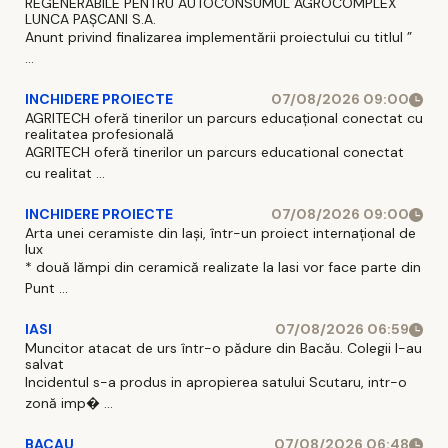
REGENERABILE PENTRU AUTOCONSUMUL AGROCOMPLEX
LUNCA PAȘCANI S.A.
Anunt privind finalizarea implementării proiectului cu titlul ”
...
INCHIDERE PROIECTE
07/08/2026 09:00
AGRITECH oferă tinerilor un parcurs educațional conectat cu
realitatea profesională
AGRITECH oferă tinerilor un parcurs educational conectat
cu realitat ...
INCHIDERE PROIECTE
07/08/2026 09:00
Arta unei ceramiste din Iași, într-un proiect internațional de
lux
* două lămpi din ceramică realizate la Iasi vor face parte din
Punt ...
IASI
07/08/2026 06:59
Muncitor atacat de urs într-o pădure din Bacău. Colegii l-au
salvat
Incidentul s-a produs in apropierea satului Scutaru, intr-o
zonă imp� ...
BACAU
07/08/2026 06:48