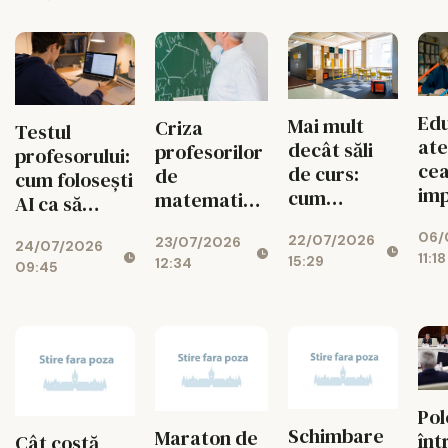
Edu
Mai mult
Criza
Testul
ate
decât săli
profesorilor
profesorului:
cea
de curs:
de
cum folosești
im
cum
matematică,
AI ca să
lec
dezvoltă
fizică și
gândești mai
06/
pe
22/07/2026
UAIC
23/07/2026
chimie
24/07/2026
bine
11:18
15:29
cop
12:34
campusul în
explodează
09:45
care
studenții
învață,
colaborează
și creează
Pol
Schimbare
Maraton de
înt
Cât costă