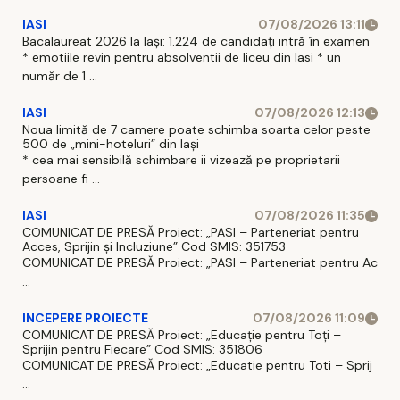
IASI
07/08/2026 13:11
Bacalaureat 2026 la Iași: 1.224 de candidați intră în examen
* emotiile revin pentru absolventii de liceu din Iasi * un
număr de 1 ...
IASI
07/08/2026 12:13
Noua limită de 7 camere poate schimba soarta celor peste
500 de „mini-hoteluri” din Iași
* cea mai sensibilă schimbare ii vizează pe proprietarii
persoane fi ...
IASI
07/08/2026 11:35
COMUNICAT DE PRESĂ Proiect: „PASI – Parteneriat pentru
Acces, Sprijin și Incluziune” Cod SMIS: 351753
COMUNICAT DE PRESĂ Proiect: „PASI – Parteneriat pentru Ac
...
INCEPERE PROIECTE
07/08/2026 11:09
COMUNICAT DE PRESĂ Proiect: „Educație pentru Toți –
Sprijin pentru Fiecare” Cod SMIS: 351806
COMUNICAT DE PRESĂ Proiect: „Educatie pentru Toti – Sprij
...