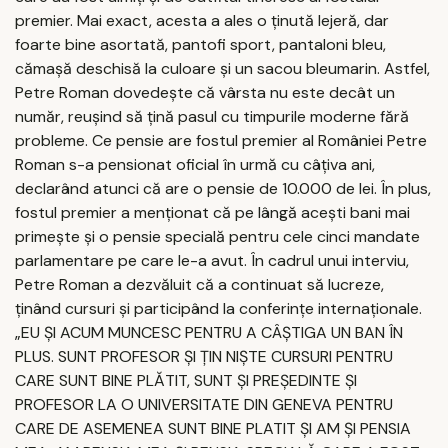
premier. Mai exact, acesta a ales o ținută lejeră, dar
foarte bine asortată, pantofi sport, pantaloni bleu,
cămașă deschisă la culoare și un sacou bleumarin. Astfel,
Petre Roman dovedește că vârsta nu este decât un
număr, reușind să țină pasul cu timpurile moderne fără
probleme. Ce pensie are fostul premier al României Petre
Roman s-a pensionat oficial în urmă cu câțiva ani,
declarând atunci că are o pensie de 10.000 de lei. În plus,
fostul premier a menționat că pe lângă acești bani mai
primește și o pensie specială pentru cele cinci mandate
parlamentare pe care le-a avut. În cadrul unui interviu,
Petre Roman a dezvăluit că a continuat să lucreze,
ținând cursuri și participând la conferințe internaționale.
„EU ŞI ACUM MUNCESC PENTRU A CÂŞTIGA UN BAN ÎN
PLUS. SUNT PROFESOR ŞI ŢIN NIŞTE CURSURI PENTRU
CARE SUNT BINE PLĂTIT, SUNT ŞI PREŞEDINTE ŞI
PROFESOR LA O UNIVERSITATE DIN GENEVA PENTRU
CARE DE ASEMENEA SUNT BINE PLATIT ŞI AM ŞI PENSIA