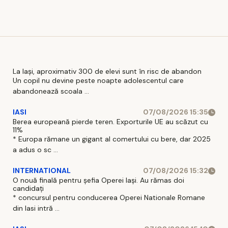
Michelle
avea un rol
operaționale
Center
adjuvant
La Iași, aproximativ 300 de elevi sunt în risc de abandon
Un copil nu devine peste noapte adolescentul care
abandonează scoala ...
IASI
07/08/2026 15:35
Berea europeană pierde teren. Exporturile UE au scăzut cu
11%
* Europa rămane un gigant al comertului cu bere, dar 2025
a adus o sc ...
INTERNATIONAL
07/08/2026 15:32
O nouă finală pentru șefia Operei Iași. Au rămas doi
candidați
* concursul pentru conducerea Operei Nationale Romane
din Iasi intră ...