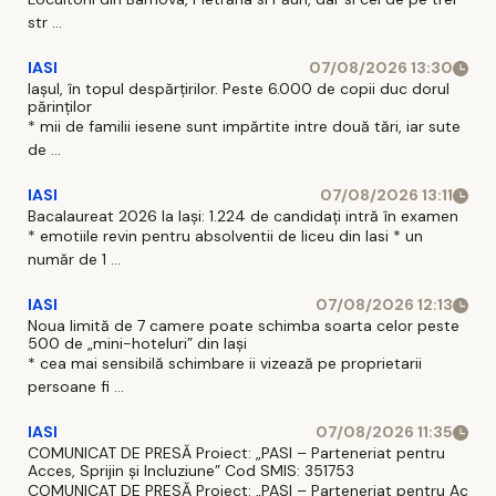
str ...
IASI
07/08/2026 13:30
Iașul, în topul despărțirilor. Peste 6.000 de copii duc dorul
părinților
* mii de familii iesene sunt impărtite intre două tări, iar sute
de ...
IASI
07/08/2026 13:11
Bacalaureat 2026 la Iași: 1.224 de candidați intră în examen
* emotiile revin pentru absolventii de liceu din Iasi * un
număr de 1 ...
IASI
07/08/2026 12:13
Noua limită de 7 camere poate schimba soarta celor peste
500 de „mini-hoteluri” din Iași
* cea mai sensibilă schimbare ii vizează pe proprietarii
persoane fi ...
IASI
07/08/2026 11:35
COMUNICAT DE PRESĂ Proiect: „PASI – Parteneriat pentru
Acces, Sprijin și Incluziune” Cod SMIS: 351753
COMUNICAT DE PRESĂ Proiect: „PASI – Parteneriat pentru Ac