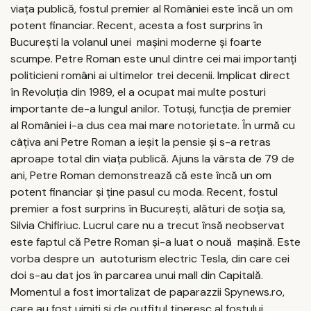
viața publică, fostul premier al României este încă un om
potent financiar. Recent, acesta a fost surprins în
București la volanul unei mașini moderne și foarte
scumpe. Petre Roman este unul dintre cei mai importanți
politicieni români ai ultimelor trei decenii. Implicat direct
în Revoluția din 1989, el a ocupat mai multe posturi
importante de-a lungul anilor. Totuși, funcția de premier
al României i-a dus cea mai mare notorietate. În urmă cu
câțiva ani Petre Roman a ieșit la pensie și s-a retras
aproape total din viața publică. Ajuns la vârsta de 79 de
ani, Petre Roman demonstrează că este încă un om
potent financiar și ține pasul cu moda. Recent, fostul
premier a fost surprins în București, alături de soția sa,
Silvia Chifiriuc. Lucrul care nu a trecut însă neobservat
este faptul că Petre Roman și-a luat o nouă mașină. Este
vorba despre un autoturism electric Tesla, din care cei
doi s-au dat jos în parcarea unui mall din Capitală.
Momentul a fost imortalizat de paparazzii Spynews.ro,
care au fost uimiți și de outfitul tineresc al fostului