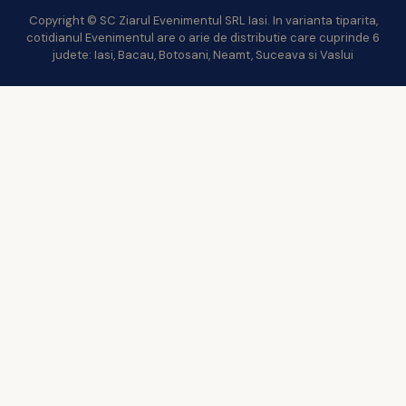
Copyright © SC Ziarul Evenimentul SRL Iasi. In varianta tiparita,
cotidianul Evenimentul are o arie de distributie care cuprinde 6
judete: Iasi, Bacau, Botosani, Neamt, Suceava si Vaslui