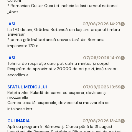
Culturii
* Romanian Guitar Quartet incheie la Iasi turneul national
„Anot ...
IASI
07/08/2026 14:27
La 170 de ani, Grădina Botanică din Iași are propriul timbru
aniversar
* prima grădină botanică universitară din Romania
implineste 170 d ...
IASI
07/08/2026 14:01
Tehnici de respirație care pot calma mintea și corpul
Respirăm de aproximativ 20.000 de ori pe zi, insă rareori
acordăm a ...
SFATUL MEDICULUI
07/08/2026 13:59
Rețeta zilei: Ruladă de carne cu ciuperci, dovlecei și
mozzarella
Carnea tocată, ciupercile, dovlecelul si mozzarella se
intalnesc intr ...
CULINARIA
07/08/2026 13:42
Apă cu program în Bârnova și Ciurea până la 31 august
Locuitorii din Barnova, Pietrăria si Păun, dar si cei de pe trei