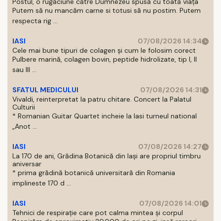
Postul, o rugăciune către Dumnezeu spusă cu toată viața
Putem să nu mancăm carne si totusi să nu postim. Putem
respecta rig ...
IASI
07/08/2026 14:34
Cele mai bune tipuri de colagen și cum le folosim corect
Pulbere marină, colagen bovin, peptide hidrolizate, tip I, II
sau III ...
SFATUL MEDICULUI
07/08/2026 14:31
Vivaldi, reinterpretat la patru chitare. Concert la Palatul
Culturii
* Romanian Guitar Quartet incheie la Iasi turneul national
„Anot ...
IASI
07/08/2026 14:27
La 170 de ani, Grădina Botanică din Iași are propriul timbru
aniversar
* prima grădină botanică universitară din Romania
implineste 170 d ...
IASI
07/08/2026 14:01
Tehnici de respirație care pot calma mintea și corpul