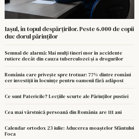
Iașul, în topul despărțirilor. Peste 6.000 de copii
duc dorul părinților
Semnal de alarmă: Mai mulți tineri mor în accidente
rutiere decât din cauza tuberculozei și a drogurilor
România care privește spre trotuar: 77% dintre români
cer investiții în locuințe pentru oamenii fără adăpost
Ce sunt Patericile? Lecțiile scurte ale Părinților pustiei
Cea mai vârstnică persoană din România are 111 ani
Calendar ortodox 23 iulie: Aducerea moaștelor Sfântului
Foca