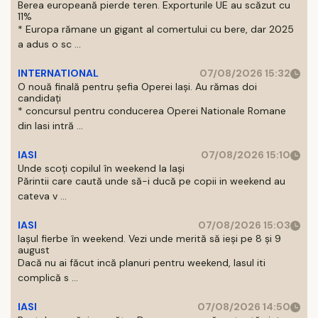
Berea europeană pierde teren. Exporturile UE au scăzut cu
11%
* Europa rămane un gigant al comertului cu bere, dar 2025
a adus o sc ...
INTERNATIONAL
07/08/2026 15:32
O nouă finală pentru șefia Operei Iași. Au rămas doi
candidați
* concursul pentru conducerea Operei Nationale Romane
din Iasi intră ...
IASI
07/08/2026 15:10
Unde scoți copilul în weekend la Iași
Părintii care caută unde să-i ducă pe copii in weekend au
cateva v ...
IASI
07/08/2026 15:03
Iașul fierbe în weekend. Vezi unde merită să ieși pe 8 și 9
august
Dacă nu ai făcut incă planuri pentru weekend, Iasul iti
complică s ...
IASI
07/08/2026 14:50