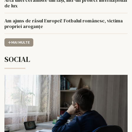
Arta unei ceramiste din Iași, într-un proiect internațional
de lux
Am ajuns de râsul Europei! Fotbalul românesc, victima
propriei aroganțe
MAI MULTE
SOCIAL