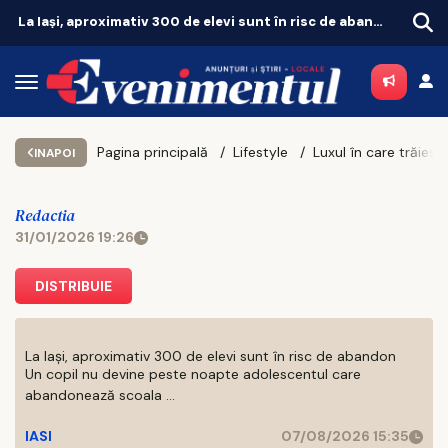
La Iași, aproximativ 300 de elevi sunt în risc de abandon
Iașul fierbe în weekend. Vezi unde merită să ieși pe 8 și 9 august
Pagina principală
Lifestyle
INAPOI
Redactia
31/01/2026 19:26
DISTRIBUIE
La Iași, aproximativ 300 de elevi sunt în risc de abandon
Un copil nu devine peste noapte adolescentul care
abandonează scoala ...
IASI
07/08/2026 15:35