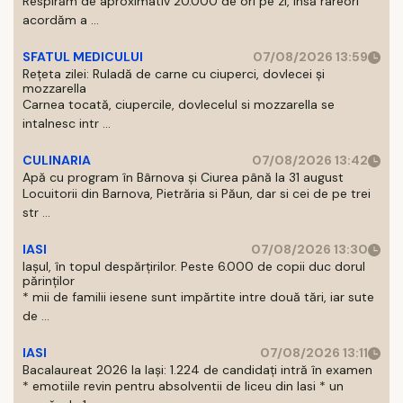
Respirăm de aproximativ 20.000 de ori pe zi, insă rareori
acordăm a ...
SFATUL MEDICULUI
07/08/2026 13:59
Rețeta zilei: Ruladă de carne cu ciuperci, dovlecei și
mozzarella
Carnea tocată, ciupercile, dovlecelul si mozzarella se
intalnesc intr ...
CULINARIA
07/08/2026 13:42
Apă cu program în Bârnova și Ciurea până la 31 august
Locuitorii din Barnova, Pietrăria si Păun, dar si cei de pe trei
str ...
IASI
07/08/2026 13:30
Iașul, în topul despărțirilor. Peste 6.000 de copii duc dorul
părinților
* mii de familii iesene sunt impărtite intre două tări, iar sute
de ...
IASI
07/08/2026 13:11
Bacalaureat 2026 la Iași: 1.224 de candidați intră în examen
* emotiile revin pentru absolventii de liceu din Iasi * un