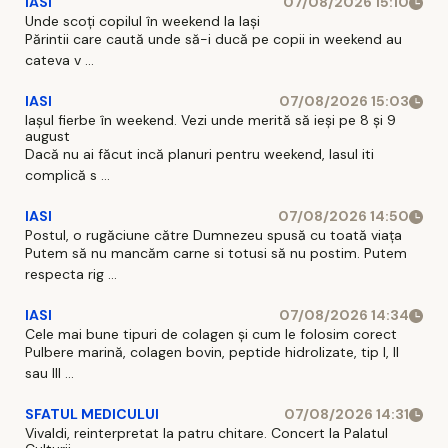
IASI
07/08/2026 15:10
Unde scoți copilul în weekend la Iași
Părintii care caută unde să-i ducă pe copii in weekend au
cateva v ...
IASI
07/08/2026 15:03
Iașul fierbe în weekend. Vezi unde merită să ieși pe 8 și 9
august
Dacă nu ai făcut incă planuri pentru weekend, Iasul iti
complică s ...
IASI
07/08/2026 14:50
Postul, o rugăciune către Dumnezeu spusă cu toată viața
Putem să nu mancăm carne si totusi să nu postim. Putem
respecta rig ...
IASI
07/08/2026 14:34
Cele mai bune tipuri de colagen și cum le folosim corect
Pulbere marină, colagen bovin, peptide hidrolizate, tip I, II
sau III ...
SFATUL MEDICULUI
07/08/2026 14:31
Vivaldi, reinterpretat la patru chitare. Concert la Palatul