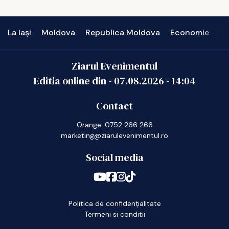
La Iași
Moldova
Republica Moldova
Economie
In
Ziarul Evenimentul
Editia online din -
07.08.2026
-
14:04
Contact
Orange: 0752 266 266
marketing@ziarulevenimentul.ro
Social media
Politica de confidențialitate
Termeni si conditii