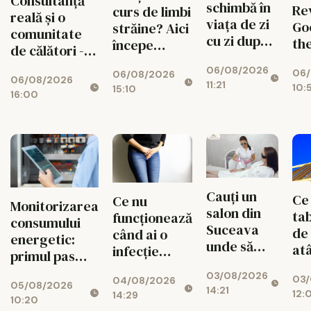
Consultanță
schimbă în
Re
curs de limbi
reală și o
viața de zi
Go
străine? Aici
comunitate
cu zi după
th
începe
de călători -
un implant
Mi
experiența
valorile din
06/08/2026
dentar
06/
Pan
06/08/2026
ta cu Lingua
06/08/2026
spatele
11:21
10:
15:10
Fix
Transcript
16:00
fiecărui
Br
București
circuit
Ma
CISTOUR
Wh
Do
Cauți un
Ce
Ce nu
Monitorizarea
salon din
tab
funcționează
consumului
Suceava
de
când ai o
energetic:
unde să
at
infecție
primul pas
faci epilare
apr
urinară
spre
03/08/2026
definitivă?
03/
con
04/08/2026
recurentă și
05/08/2026
reducerea
14:21
Află despre
12:
14:29
mo
ce poate
10:20
costurilor