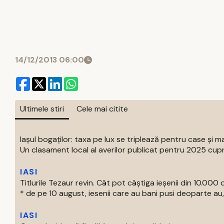
14/12/2013 06:00
Ultimele stiri
Cele mai citite
Iașul bogaților: taxa pe lux se triplează pentru case și ma
Un clasament local al averilor publicat pentru 2025 cupri
IASI
Titlurile Tezaur revin. Cât pot câștiga ieșenii din 10.000 d
* de pe 10 august, iesenii care au bani pusi deoparte au, 
IASI