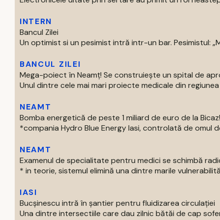
INTERN
Bancul Zilei
Un optimist si un pesimist intră intr-un bar. Pesimistul: „Ma
BANCUL ZILEI
Mega-poiect în Neamț! Se construiește un spital de aproa
Unul dintre cele mai mari proiecte medicale din regiunea M
NEAMT
Bomba energetică de peste 1 miliard de euro de la Bic
*compania Hydro Blue Energy Iasi, controlată de omul de af
NEAMT
Examenul de specialitate pentru medici se schimbă radi
* in teorie, sistemul elimină una dintre marile vulnerabilităti
IASI
Bucșinescu intră în șantier pentru fluidizarea circulației
Una dintre intersectiile care dau zilnic bătăi de cap soferil