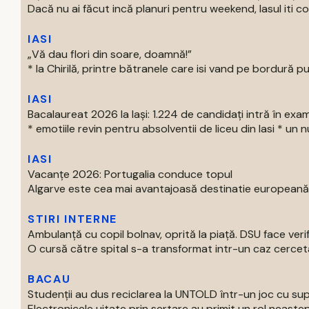
Dacă nu ai făcut incă planuri pentru weekend, Iasul iti com
IASI
„Vă dau flori din soare, doamnă!”
* la Chirilă, printre bătranele care isi vand pe bordură put
IASI
Bacalaureat 2026 la Iași: 1.224 de candidați intră în exa
* emotiile revin pentru absolventii de liceu din Iasi * un nu
IASI
Vacanțe 2026: Portugalia conduce topul
Algarve este cea mai avantajoasă destinatie europeană pe
STIRI INTERNE
Ambulanță cu copil bolnav, oprită la piață. DSU face verif
O cursă către spital s-a transformat intr-un caz cercetat
BACAU
Studenții au dus reciclarea la UNTOLD într-un joc cu supe
Electronicele uitate prin sertare au primit un rol neastep