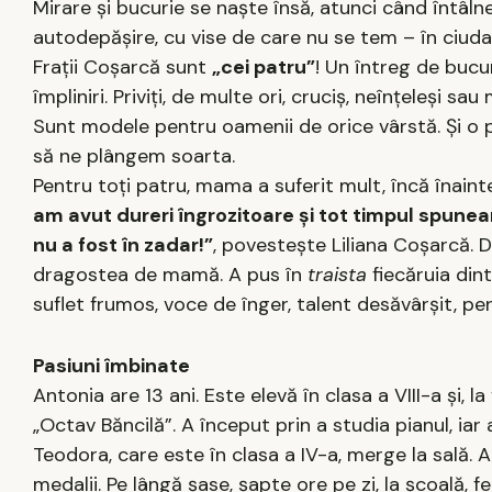
Mirare şi bucurie se naşte însă, atunci când întâlne
autodepăşire, cu vise de care nu se tem – în ciuda re
Fraţii Coşarcă sunt
„cei patru”
! Un întreg de bucur
împliniri. Priviţi, de multe ori, cruciş, neînţeleşi sa
Sunt modele pentru oamenii de orice vârstă. Şi o p
să ne plângem soarta.
Pentru toţi patru, mama a suferit mult, încă înaint
am avut dureri îngrozitoare şi tot timpul spune
nu a fost în zadar!”
, povesteşte Liliana Coşarcă. 
dragostea de mamă. A pus în
traista
fiecăruia din
suflet frumos, voce de înger, talent desăvârşit, per
Pasiuni îmbinate
Antonia are 13 ani. Este elevă în clasa a VIII-a şi, la 
„Octav Băncilă”. A început prin a studia pianul, iar 
Teodora, care este în clasa a IV-a, merge la sal
medalii. Pe lângă şase, şapte ore pe zi, la şcoală,