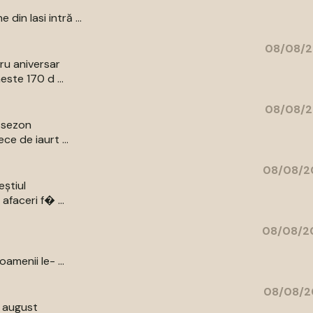
in Iasi intră ...
08/08/2
bru aniversar
ste 170 d ...
08/08/2
e sezon
e de iaurt ...
08/08/20
eștiul
afaceri f� ...
08/08/20
amenii le- ...
08/08/2
9 august