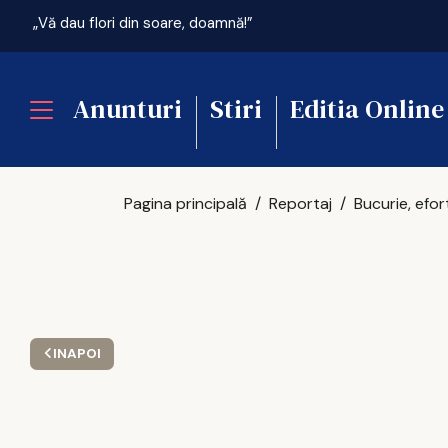
„Vă dau flori din soare, doamnă!”
Anunturi
Stiri
Editia Online
Pagina principală
Reportaj
INAPOI