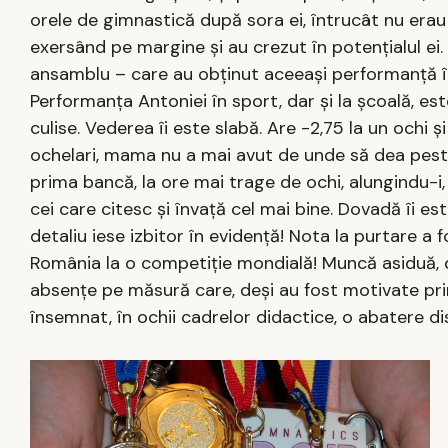
orele de gimnastică după sora ei, întrucât nu erau
exersând pe margine şi au crezut în potenţialul ei. Î
ansamblu – care au obţinut aceeaşi performanţă în 
Performanţa Antoniei în sport, dar şi la şcoală, es
culise. Vederea îi este slabă. Are -2,75 la un ochi ş
ochelari, mama nu a mai avut de unde să dea peste
prima bancă, la ore mai trage de ochi, alungindu-i,
cei care citesc şi învaţă cel mai bine. Dovadă îi es
detaliu iese izbitor în evidenţă! Nota la purtare a
România la o competiţie mondială! Muncă asiduă, dubl
absenţe pe măsură care, deşi au fost motivate pri
însemnat, în ochii cadrelor didactice, o abatere dis