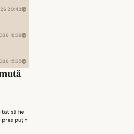
26 20:42
026 18:38
026 15:35
e mută
tat să fie
i prea puţin