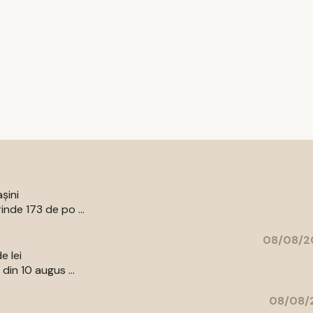
șini
nde 173 de po ...
08/08/20
e lei
din 10 augus ...
08/08/2