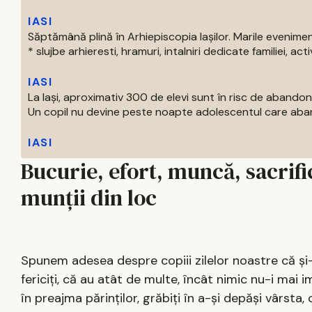
IASI
Săptămână plină în Arhiepiscopia Iașilor. Marile evenim
* slujbe arhieresti, hramuri, intalniri dedicate familiei, activi
IASI
La Iași, aproximativ 300 de elevi sunt în risc de abandon
Un copil nu devine peste noapte adolescentul care aban
IASI
Bucurie, efort, muncă, sacrif
munţii din loc
Spunem adesea despre copiii zilelor noastre că şi-a
fericiţi, că au atât de multe, încât nimic nu-i mai i
în preajma părinţilor, grăbiţi în a-şi depăşi vârsta, c