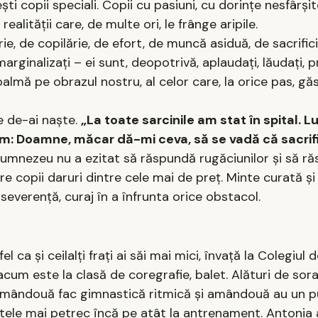
şti copii speciali. Copii cu pasiuni, cu dorinţe nesfârşi
alităţii care, de multe ori, le frânge aripile.
ie, de copilărie, de efort, de muncă asiduă, de sacrifici
u marginalizaţi – ei sunt, deopotrivă, aplaudaţi, lăudaţi, p
almă pe obrazul nostru, al celor care, la orice pas, g
e de-ai naşte.
„La toate sarcinile am stat în spital. Lu
am: Doamne, măcar dă-mi ceva, să se vadă că sacrif
Dumnezeu nu a ezitat să răspundă rugăciunilor şi să r
tre copii daruri dintre cele mai de preţ. Minte curată şi
severenţă, curaj în a înfrunta orice obstacol.
fel ca şi ceilalţi fraţi ai săi mai mici, învaţă la Colegiul 
acum este la clasă de coregrafie, balet. Alături de sora
ă. Amândouă fac gimnastică ritmică şi amândouă au un 
 fetele mai petrec încă pe atât la antrenament. Antonia