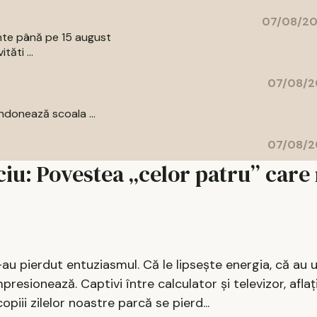
07/08/20
ente până pe 15 august
tăti ...
07/08/2
donează scoala ...
07/08/2
iciu: Povestea „celor patru” car
u pierdut entuziasmul. Că le lipseşte energia, că au ui
mpresionează. Captivi între calculator şi televizor, aflaţ
opiii zilelor noastre parcă se pierd...