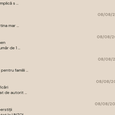
plică s ...
08/08/2
ina mar ...
08/08/2
men
măr de 1 ...
08/08/2
ntru familii ...
08/08/20
icări
 de autorit ...
08/08/20
rstiții
tat la UNTOL ...