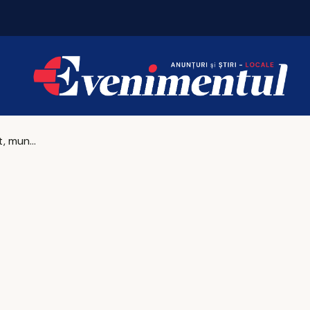
Vacanțe 2026: Portugalia conduce topul
Bucurie, efort, muncă, sacrificiu: Povestea „celor patru” care mută munţii din loc