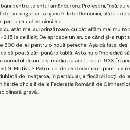
 bani pentru talentul amândurora. Profesorii, însă, au 
ntr-un singur an, a ajuns în lotul României, alături de a
patru sau chiar cinci ani.
te cu atât mai surprinzătoare, cu cât aflăm mai multe d
i -3,15 la celălalt. De aproape un an, de când şi-a rupt u
 600 de lei, pentru o nouă pereche. Aşa că fata, deşi 
 ca să poată zări până la tablă. Asta nu o împiedică să 
te carnetul de note şi media pe anul trecut: 9.33. În ace
 fost 9! Motivul? Patru luni de cantonament, pentru a 
ată de învăţarea, în particular, a fiecărei lecţii de la
n hârtie oficială de la Federaţia Română de Gimnastic
ciplinară gravă...