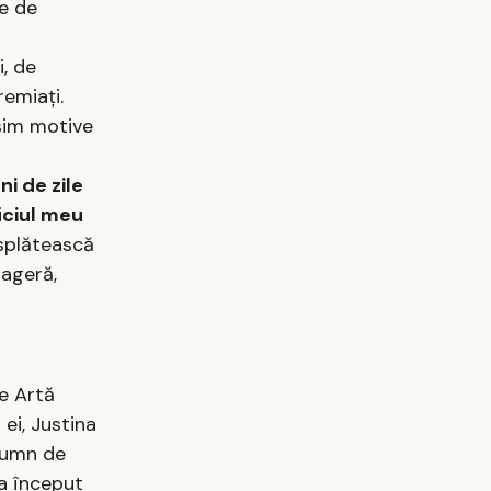
te de
i, de
remiaţi.
ăsim motive
ni de zile
iciul meu
ăsplătească
 ageră,
de Artă
 ei, Justina
pumn de
 a început