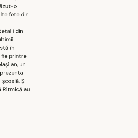
văzut-o
lte fete din
etalii din
ltimii
stă în
fie printre
laşi an, un
reprezenta
 şcoală. Şi
ă Ritmică au