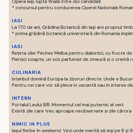
Opera Iași, luptă finală între doi candidați
* concursul pentru conducerea Operei Nationale Romane d
IASI
La 170 de ani, Grădina Botanică din Iași are propriul tim
* prima grădină botanică universitară din Romania impline
IASI
Rețeta zilei: Pêches Melba pentru diabetici, cu fructe d
Piersici coapte, un sos parfumat de zmeură si o cremă rec
CULINARIA
Istanbul domină Europa la zboruri directe. Unde e Bucur
Pentru cei care vor să plece in vacantă sau in interes de 
INTERN
Portalul Leului 8/8. Momentul cel mai puternic al verii
Există zile care trec aproape neobservate si zile cărora o
NIMIC IN PLUS
Iașul fierbe în weekend. Vezi unde merită să ieși pe 8 și 