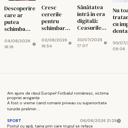
Sănătatea
Cresc
Descoperire
Nu to
intră în era
cererile
care ar
trata
digitală:
pentru
putea
cu im
Ceasurile
schimbarea
schimba
denta
inteligente
de gen. Ce
tratamentul
la fel
30/07/2026
02/08/2026
ar putea
verifică
04/08/2026
diabetului
30/07/
difere
17:07
16:54
16:16
trimite
medicii
09:06
Clinic
date direct
Lupu
medicului
Am ajuns de râsul Europei! Fotbalul românesc, victima
propriei aroganțe
A fost o vreme cand romanii priveau cu superioritate
tururile prelimin ...
SPORT
06/08/2026 21:25
Postul cu apă, taina prin care trupul se reface