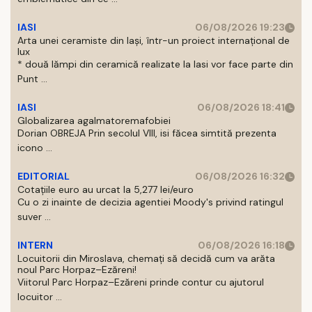
IASI
06/08/2026 19:23
Arta unei ceramiste din Iași, într-un proiect internațional de
lux
* două lămpi din ceramică realizate la Iasi vor face parte din
Punt ...
IASI
06/08/2026 18:41
Globalizarea agalmatoremafobiei
Dorian OBREJA Prin secolul VIII, isi făcea simtită prezenta
icono ...
EDITORIAL
06/08/2026 16:32
Cotațiile euro au urcat la 5,277 lei/euro
Cu o zi inainte de decizia agentiei Moody's privind ratingul
suver ...
INTERN
06/08/2026 16:18
Locuitorii din Miroslava, chemați să decidă cum va arăta
noul Parc Horpaz–Ezăreni!
Viitorul Parc Horpaz–Ezăreni prinde contur cu ajutorul
locuitor ...