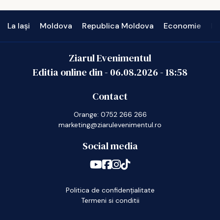
La Iași
Moldova
Republica Moldova
Economie
In
Ziarul Evenimentul
Editia online din -
06.08.2026
-
18:58
Contact
Orange: 0752 266 266
marketing@ziarulevenimentul.ro
Social media
Politica de confidențialitate
Termeni si conditii