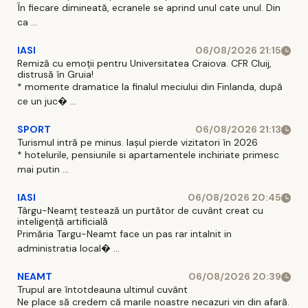
În fiecare dimineată, ecranele se aprind unul cate unul. Din
ca ...
IASI
06/08/2026 21:15
Remiză cu emoții pentru Universitatea Craiova. CFR Cluij,
distrusă în Gruia!
* momente dramatice la finalul meciului din Finlanda, după
ce un juc� ...
SPORT
06/08/2026 21:13
Turismul intră pe minus. Iașul pierde vizitatori în 2026
* hotelurile, pensiunile si apartamentele inchiriate primesc
mai putin ...
IASI
06/08/2026 20:45
Târgu-Neamț testează un purtător de cuvânt creat cu
inteligență artificială
Primăria Targu-Neamt face un pas rar intalnit in
administratia local� ...
NEAMT
06/08/2026 20:39
Trupul are întotdeauna ultimul cuvânt
Ne place să credem că marile noastre necazuri vin din afară.