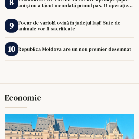
ani și nu a făcut niciodată primul pas. O operație
de 33.000 de euro îi poate schimba viața.
Focar de variolă ovină în județul Iași! Sute de
animale vor fi sacrificate
Republica Moldova are un nou premier desemnat
Economie