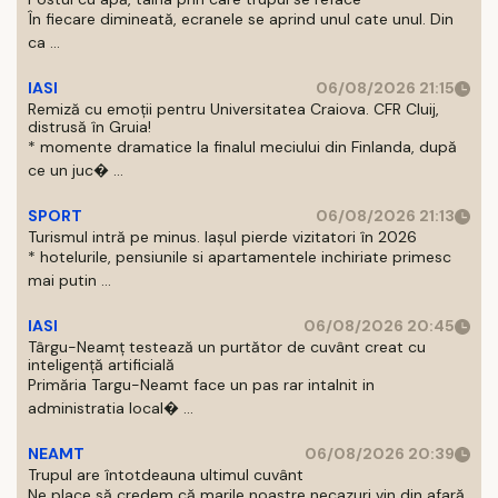
În fiecare dimineată, ecranele se aprind unul cate unul. Din
ca ...
IASI
06/08/2026 21:15
Remiză cu emoții pentru Universitatea Craiova. CFR Cluij,
distrusă în Gruia!
* momente dramatice la finalul meciului din Finlanda, după
ce un juc� ...
SPORT
06/08/2026 21:13
Turismul intră pe minus. Iașul pierde vizitatori în 2026
* hotelurile, pensiunile si apartamentele inchiriate primesc
mai putin ...
IASI
06/08/2026 20:45
Târgu-Neamț testează un purtător de cuvânt creat cu
inteligență artificială
Primăria Targu-Neamt face un pas rar intalnit in
administratia local� ...
NEAMT
06/08/2026 20:39
Trupul are întotdeauna ultimul cuvânt
Ne place să credem că marile noastre necazuri vin din afară.