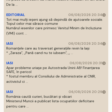
De la ...
EDITORIAL
06/08/2026 20:34
Tot mai mulți ieșeni ajung să depindă de ajutoarele sociale.
Topul celor mai sărace comune
Numărul iesenilor care primesc Venitul Minim de Incluziune
(VMI) cont ...
IASI
06/08/2026 20:34
Romanțele care au traversat generațiile revin la Iași
* „Zaraza”, „Pană cand nu te iubeam”, „ ...
IASI
06/08/2026 20:31
Apar probleme uriașe pe Autostrada Unirii A8! Finanțarea
SAFE, în pericol
* fostul membru al Consiliului de Administratie al CNIR,
activistul ci ...
IASI
06/08/2026 20:29
România caută curieri, bucătari și văcari
Ministerul Muncii a publicat lista ocupatiilor deficitare
pentru care ...