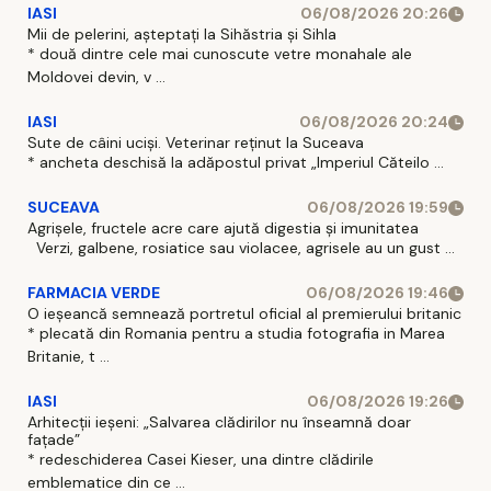
IASI
06/08/2026 20:26
Mii de pelerini, așteptați la Sihăstria și Sihla
* două dintre cele mai cunoscute vetre monahale ale
Moldovei devin, v ...
IASI
06/08/2026 20:24
Sute de câini uciși. Veterinar reținut la Suceava
* ancheta deschisă la adăpostul privat „Imperiul Căteilo ...
SUCEAVA
06/08/2026 19:59
Agrișele, fructele acre care ajută digestia și imunitatea
Verzi, galbene, rosiatice sau violacee, agrisele au un gust ...
FARMACIA VERDE
06/08/2026 19:46
O ieșeancă semnează portretul oficial al premierului britanic
* plecată din Romania pentru a studia fotografia in Marea
Britanie, t ...
IASI
06/08/2026 19:26
Arhitecții ieșeni: „Salvarea clădirilor nu înseamnă doar
fațade”
* redeschiderea Casei Kieser, una dintre clădirile
emblematice din ce ...