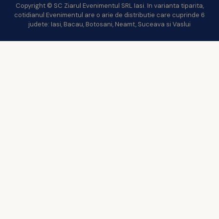
Copyright © SC Ziarul Evenimentul SRL Iasi. In varianta tiparita,
cotidianul Evenimentul are o arie de distributie care cuprinde 6
judete: Iasi, Bacau, Botosani, Neamt, Suceava si Vaslui