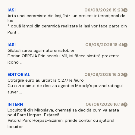
IASI
06/08/2026 19:23
Arta unei ceramiste din Iași, într-un proiect internațional de
lux
* două lămpi din ceramică realizate la Iasi vor face parte din
Punt ...
IASI
06/08/2026 18:41
Globalizarea agalmatoremafobiei
Dorian OBREJA Prin secolul VIII, isi făcea simtită prezenta
icono ...
EDITORIAL
06/08/2026 16:32
Cotațiile euro au urcat la 5,277 lei/euro
Cu o zi inainte de decizia agentiei Moody's privind ratingul
suver ...
INTERN
06/08/2026 16:18
Locuitorii din Miroslava, chemați să decidă cum va arăta
noul Parc Horpaz–Ezăreni!
Viitorul Parc Horpaz–Ezăreni prinde contur cu ajutorul
locuitor ...