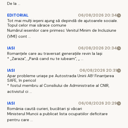
De la ...
EDITORIAL
06/08/2026 20:34
Tot mai mulți ieșeni ajung să depindă de ajutoarele sociale.
Topul celor mai sărace comune
Numărul iesenilor care primesc Venitul Minim de Incluziune
(VMI) cont ...
IASI
06/08/2026 20:34
Romanțele care au traversat generațiile revin la Iași
* „Zaraza”, „Pană cand nu te iubeam”, „ ...
IASI
06/08/2026 20:31
Apar probleme uriașe pe Autostrada Unirii A8! Finanțarea
SAFE, în pericol
* fostul membru al Consiliului de Administratie al CNIR,
activistul ci ...
IASI
06/08/2026 20:29
România caută curieri, bucătari și văcari
Ministerul Muncii a publicat lista ocupatiilor deficitare
pentru care ...