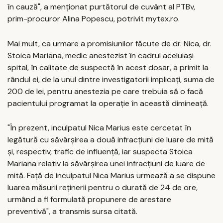
în cauză", a menţionat purtătorul de cuvânt al PTBv,
prim-procuror Alina Popescu, potrivit mytex.ro.
Mai mult, ca urmare a promisiunilor făcute de dr. Nica, dr.
Stoica Mariana, medic anestezist în cadrul aceluiaşi
spital, în calitate de suspectă în acest dosar, a primit la
rândul ei, de la unul dintre investigatorii implicaţi, suma de
200 de lei, pentru anestezia pe care trebuia să o facă
pacientului programat la operaţie în această dimineaţă.
"În prezent, inculpatul Nica Marius este cercetat în
legătură cu săvârşirea a două infracţiuni de luare de mită
şi, respectiv, trafic de influenţă, iar suspecta Stoica
Mariana relativ la săvârşirea unei infracţiuni de luare de
mită. Faţă de inculpatul Nica Marius urmează a se dispune
luarea măsurii reţinerii pentru o durată de 24 de ore,
urmând a fi formulată propunere de arestare
preventivă", a transmis sursa citată.