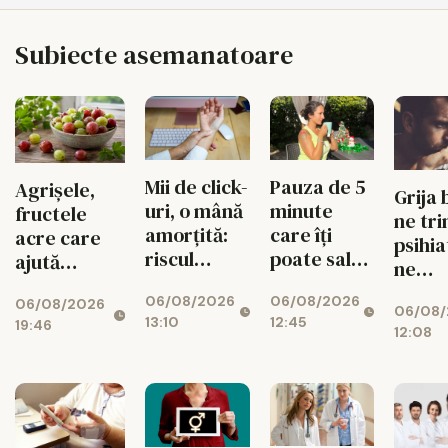
Subiecte asemanatoare
Pauza de 5
Mii de click-
Agrișele,
Grija 
minute
uri, o mână
fructele
ne tri
care îți
amorțită:
acre care
psihia
poate salva
riscul
ajută
ne
energia la
tunelului
digestia și
îmbăt
06/08/2026
06/08/2026
birou
carpian
06/08/2026
imunitatea
06/08/
creier
12:45
13:10
19:46
12:08