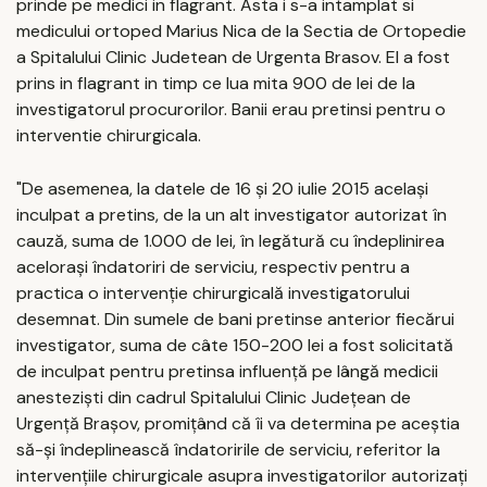
prinde pe medici in flagrant. Asta i s-a intamplat si
medicului ortoped Marius Nica de la Sectia de Ortopedie
a Spitalului Clinic Judetean de Urgenta Brasov. El a fost
prins in flagrant in timp ce lua mita 900 de lei de la
investigatorul procurorilor. Banii erau pretinsi pentru o
interventie chirurgicala.
"De asemenea, la datele de 16 şi 20 iulie 2015 acelaşi
inculpat a pretins, de la un alt investigator autorizat în
cauză, suma de 1.000 de lei, în legătură cu îndeplinirea
aceloraşi îndatoriri de serviciu, respectiv pentru a
practica o intervenţie chirurgicală investigatorului
desemnat. Din sumele de bani pretinse anterior fiecărui
investigator, suma de câte 150-200 lei a fost solicitată
de inculpat pentru pretinsa influenţă pe lângă medicii
anestezişti din cadrul Spitalului Clinic Judeţean de
Urgenţă Braşov, promiţând că îi va determina pe aceștia
să-şi îndeplinească îndatoririle de serviciu, referitor la
intervențiile chirurgicale asupra investigatorilor autorizaţi