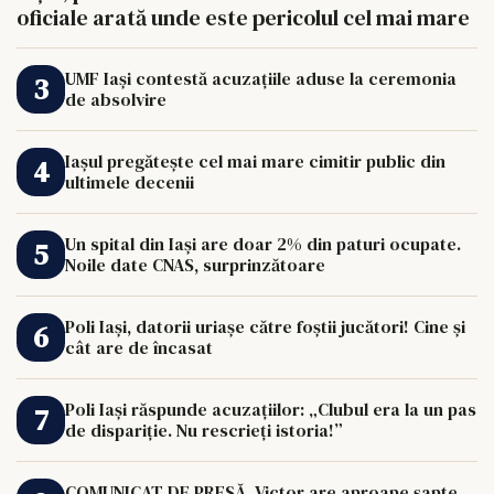
oficiale arată unde este pericolul cel mai mare
UMF Iași contestă acuzațiile aduse la ceremonia
de absolvire
Iașul pregătește cel mai mare cimitir public din
ultimele decenii
Un spital din Iași are doar 2% din paturi ocupate.
Noile date CNAS, surprinzătoare
Poli Iași, datorii uriașe către foștii jucători! Cine și
cât are de încasat
Poli Iași răspunde acuzațiilor: „Clubul era la un pas
de dispariție. Nu rescrieți istoria!”
COMUNICAT DE PRESĂ. Victor are aproape șapte