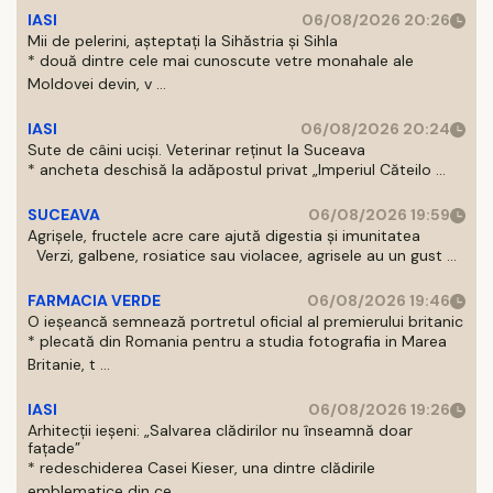
IASI
06/08/2026 20:26
Mii de pelerini, așteptați la Sihăstria și Sihla
* două dintre cele mai cunoscute vetre monahale ale
Moldovei devin, v ...
IASI
06/08/2026 20:24
Sute de câini uciși. Veterinar reținut la Suceava
* ancheta deschisă la adăpostul privat „Imperiul Căteilo ...
SUCEAVA
06/08/2026 19:59
Agrișele, fructele acre care ajută digestia și imunitatea
Verzi, galbene, rosiatice sau violacee, agrisele au un gust ...
FARMACIA VERDE
06/08/2026 19:46
O ieșeancă semnează portretul oficial al premierului britanic
* plecată din Romania pentru a studia fotografia in Marea
Britanie, t ...
IASI
06/08/2026 19:26
Arhitecții ieșeni: „Salvarea clădirilor nu înseamnă doar
fațade”
* redeschiderea Casei Kieser, una dintre clădirile
emblematice din ce ...