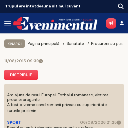
Trupul are întotdeauna ultimul cuvânt
Pagina principală
Sanatate
INAPOI
11/08/2015 09:39
DISTRIBUIE
Am ajuns de râsul Europei! Fotbalul românesc, victima
propriei aroganțe
A fost o vreme cand romanii priveau cu superioritate
tururile prelimin ...
SPORT
06/08/2026 21:25
Postul cu apă, taina prin care trupul se reface