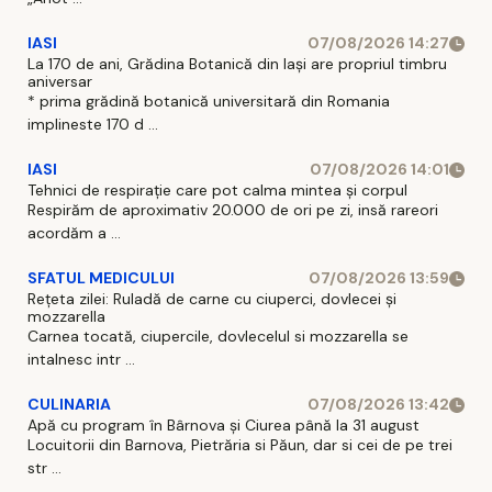
IASI
07/08/2026 14:27
La 170 de ani, Grădina Botanică din Iași are propriul timbru
aniversar
* prima grădină botanică universitară din Romania
implineste 170 d ...
IASI
07/08/2026 14:01
Tehnici de respirație care pot calma mintea și corpul
Respirăm de aproximativ 20.000 de ori pe zi, insă rareori
acordăm a ...
SFATUL MEDICULUI
07/08/2026 13:59
Rețeta zilei: Ruladă de carne cu ciuperci, dovlecei și
mozzarella
Carnea tocată, ciupercile, dovlecelul si mozzarella se
intalnesc intr ...
CULINARIA
07/08/2026 13:42
Apă cu program în Bârnova și Ciurea până la 31 august
Locuitorii din Barnova, Pietrăria si Păun, dar si cei de pe trei
str ...