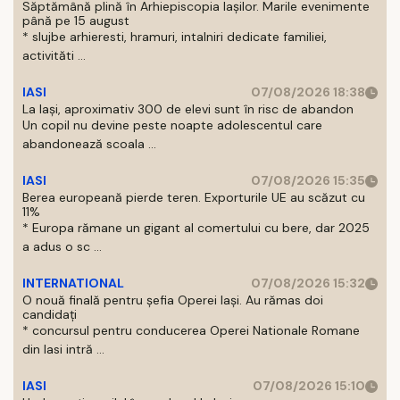
Săptămână plină în Arhiepiscopia Iașilor. Marile evenimente
până pe 15 august
* slujbe arhieresti, hramuri, intalniri dedicate familiei,
activităti ...
IASI
07/08/2026 18:38
La Iași, aproximativ 300 de elevi sunt în risc de abandon
Un copil nu devine peste noapte adolescentul care
abandonează scoala ...
IASI
07/08/2026 15:35
Berea europeană pierde teren. Exporturile UE au scăzut cu
11%
* Europa rămane un gigant al comertului cu bere, dar 2025
a adus o sc ...
INTERNATIONAL
07/08/2026 15:32
O nouă finală pentru șefia Operei Iași. Au rămas doi
candidați
* concursul pentru conducerea Operei Nationale Romane
din Iasi intră ...
IASI
07/08/2026 15:10