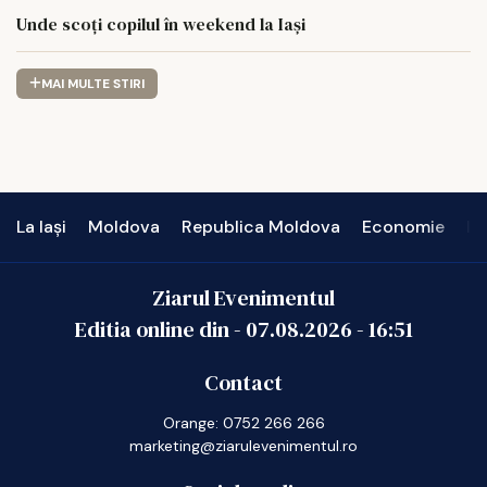
Unde scoți copilul în weekend la Iași
MAI MULTE STIRI
La Iași
Moldova
Republica Moldova
Economie
In
Ziarul Evenimentul
Editia online din -
07.08.2026
-
16:51
Contact
Orange: 0752 266 266
marketing@ziarulevenimentul.ro