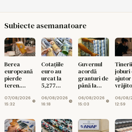
Subiecte asemanatoare
Tinerii
Berea
Cotațiile
Guvernul
joburi
europeană
euro au
acordă
ajutor
pierde
urcat la
granturi de
vrăjit
teren.
5,277
până la
pe Ets
Exporturile
lei/euro
200.000 de
06/08/
07/08/2026
06/08/2026
06/08/2026
UE au
euro
12:59
15:32
16:18
15:03
scăzut cu
pentru
11%
românii din
diaspora