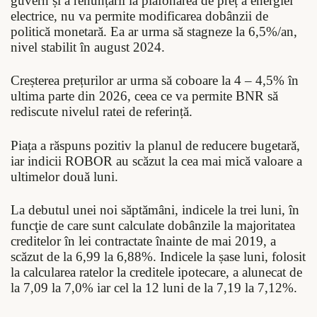
guvern și a renunțării la plafonarea de preț a energiei
electrice, nu va permite modificarea dobânzii de
politică monetară. Ea ar urma să stagneze la 6,5%/an,
nivel stabilit în august 2024.
Creșterea prețurilor ar urma să coboare la 4 – 4,5% în
ultima parte din 2026, ceea ce va permite BNR să
rediscute nivelul ratei de referință.
Piața a răspuns pozitiv la planul de reducere bugetară,
iar indicii ROBOR au scăzut la cea mai mică valoare a
ultimelor două luni.
La debutul unei noi săptămâni, indicele la trei luni, în
funcţie de care sunt calculate dobânzile la majoritatea
creditelor în lei contractate înainte de mai 2019, a
scăzut de la 6,99 la 6,88%. Indicele la șase luni, folosit
la calcularea ratelor la creditele ipotecare, a alunecat de
la 7,09 la 7,0% iar cel la 12 luni de la 7,19 la 7,12%.