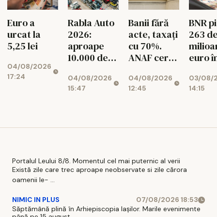
BNR p
Euro a
Rabla Auto
Banii fără
263 d
urcat la
2026:
acte, taxați
milioa
5,25 lei
aproape
cu 70%.
euro î
10.000 de
ANAF cere
04/08/2026
singur
dosare
426
17:24
03/08/
04/08/2026
04/08/2026
lună!
aprobate
milioane de
14:15
15:47
12:45
Rezer
lei
valuta
ale
Român
scad
Portalul Leului 8/8. Momentul cel mai puternic al verii
Există zile care trec aproape neobservate si zile cărora
oamenii le- ...
NIMIC IN PLUS
07/08/2026 18:53
Săptămână plină în Arhiepiscopia Iașilor. Marile evenimente
până pe 15 august