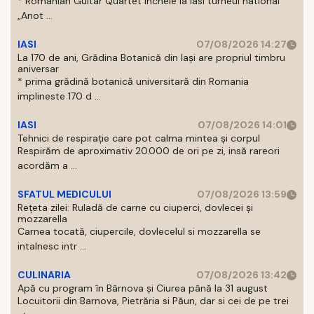
* Romanian Guitar Quartet incheie la Iasi turneul national
„Anot ...
IASI
07/08/2026 14:27
La 170 de ani, Grădina Botanică din Iași are propriul timbru
aniversar
* prima grădină botanică universitară din Romania
implineste 170 d ...
IASI
07/08/2026 14:01
Tehnici de respirație care pot calma mintea și corpul
Respirăm de aproximativ 20.000 de ori pe zi, insă rareori
acordăm a ...
SFATUL MEDICULUI
07/08/2026 13:59
Rețeta zilei: Ruladă de carne cu ciuperci, dovlecei și
mozzarella
Carnea tocată, ciupercile, dovlecelul si mozzarella se
intalnesc intr ...
CULINARIA
07/08/2026 13:42
Apă cu program în Bârnova și Ciurea până la 31 august
Locuitorii din Barnova, Pietrăria si Păun, dar si cei de pe trei