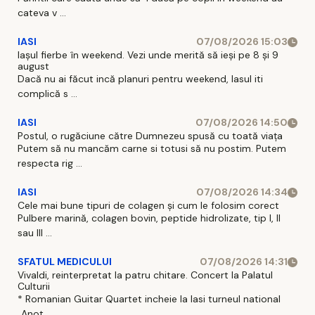
cateva v ...
IASI
07/08/2026 15:03
Iașul fierbe în weekend. Vezi unde merită să ieși pe 8 și 9
august
Dacă nu ai făcut incă planuri pentru weekend, Iasul iti
complică s ...
IASI
07/08/2026 14:50
Postul, o rugăciune către Dumnezeu spusă cu toată viața
Putem să nu mancăm carne si totusi să nu postim. Putem
respecta rig ...
IASI
07/08/2026 14:34
Cele mai bune tipuri de colagen și cum le folosim corect
Pulbere marină, colagen bovin, peptide hidrolizate, tip I, II
sau III ...
SFATUL MEDICULUI
07/08/2026 14:31
Vivaldi, reinterpretat la patru chitare. Concert la Palatul
Culturii
* Romanian Guitar Quartet incheie la Iasi turneul national
„Anot ...