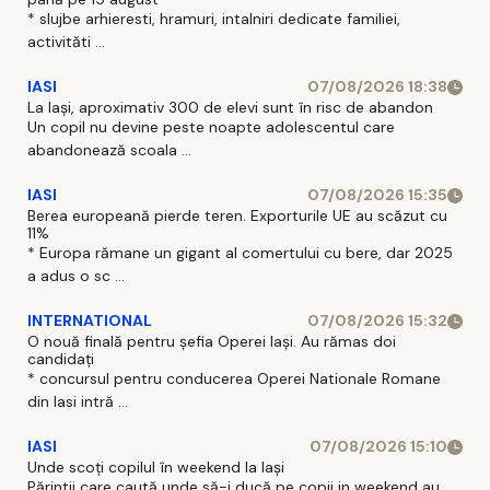
* slujbe arhieresti, hramuri, intalniri dedicate familiei,
activităti ...
IASI
07/08/2026 18:38
La Iași, aproximativ 300 de elevi sunt în risc de abandon
Un copil nu devine peste noapte adolescentul care
abandonează scoala ...
IASI
07/08/2026 15:35
Berea europeană pierde teren. Exporturile UE au scăzut cu
11%
* Europa rămane un gigant al comertului cu bere, dar 2025
a adus o sc ...
INTERNATIONAL
07/08/2026 15:32
O nouă finală pentru șefia Operei Iași. Au rămas doi
candidați
* concursul pentru conducerea Operei Nationale Romane
din Iasi intră ...
IASI
07/08/2026 15:10
Unde scoți copilul în weekend la Iași
Părintii care caută unde să-i ducă pe copii in weekend au