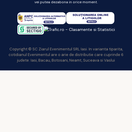
vei putea dezabona in orice moment.
Copyright © SC Ziarul Evenimentul SRL Iasi. In varianta tiparita,
cotidianul Evenimentul are o arie de distributie care cuprinde 6
judete: Iasi, Bacau, Botosani, Neamt, Suceava si Vaslui