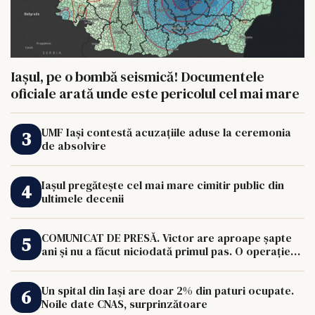
Iașul, pe o bombă seismică! Documentele
oficiale arată unde este pericolul cel mai mare
UMF Iași contestă acuzațiile aduse la ceremonia
de absolvire
Iașul pregătește cel mai mare cimitir public din
ultimele decenii
COMUNICAT DE PRESĂ. Victor are aproape șapte
ani și nu a făcut niciodată primul pas. O operație
de 33.000 de euro îi poate schimba viața.
Un spital din Iași are doar 2% din paturi ocupate.
Noile date CNAS, surprinzătoare