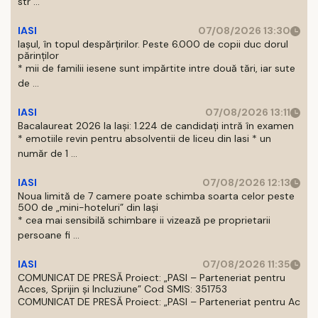
str ...
IASI
07/08/2026 13:30
Iașul, în topul despărțirilor. Peste 6.000 de copii duc dorul
părinților
* mii de familii iesene sunt impărtite intre două tări, iar sute
de ...
IASI
07/08/2026 13:11
Bacalaureat 2026 la Iași: 1.224 de candidați intră în examen
* emotiile revin pentru absolventii de liceu din Iasi * un
număr de 1 ...
IASI
07/08/2026 12:13
Noua limită de 7 camere poate schimba soarta celor peste
500 de „mini-hoteluri” din Iași
* cea mai sensibilă schimbare ii vizează pe proprietarii
persoane fi ...
IASI
07/08/2026 11:35
COMUNICAT DE PRESĂ Proiect: „PASI – Parteneriat pentru
Acces, Sprijin și Incluziune” Cod SMIS: 351753
COMUNICAT DE PRESĂ Proiect: „PASI – Parteneriat pentru Ac
...