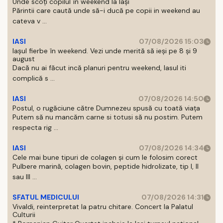
Unde scoți copilul în weekend la Iași
Părintii care caută unde să-i ducă pe copii in weekend au
cateva v ...
IASI
07/08/2026 15:03
Iașul fierbe în weekend. Vezi unde merită să ieși pe 8 și 9
august
Dacă nu ai făcut incă planuri pentru weekend, Iasul iti
complică s ...
IASI
07/08/2026 14:50
Postul, o rugăciune către Dumnezeu spusă cu toată viața
Putem să nu mancăm carne si totusi să nu postim. Putem
respecta rig ...
IASI
07/08/2026 14:34
Cele mai bune tipuri de colagen și cum le folosim corect
Pulbere marină, colagen bovin, peptide hidrolizate, tip I, II
sau III ...
SFATUL MEDICULUI
07/08/2026 14:31
Vivaldi, reinterpretat la patru chitare. Concert la Palatul
Culturii