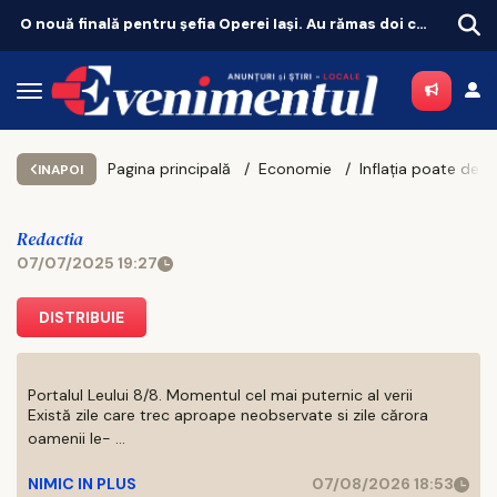
O nouă finală pentru șefia Operei Iași. Au rămas doi candidați
Unde scoți copilul
Pagina principală
Economie
INAPOI
Redactia
07/07/2025 19:27
DISTRIBUIE
Portalul Leului 8/8. Momentul cel mai puternic al verii
Există zile care trec aproape neobservate si zile cărora
oamenii le- ...
NIMIC IN PLUS
07/08/2026 18:53