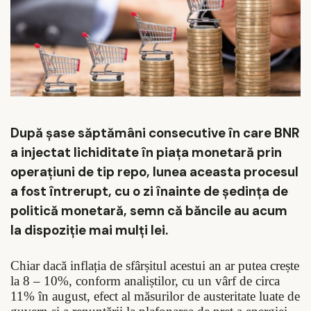
După șase săptămâni consecutive în care BNR
a injectat lichiditate în piața monetară prin
operațiuni de tip repo, lunea aceasta procesul
a fost întrerupt, cu o zi înainte de ședința de
politică monetară, semn că băncile au acum
la dispoziție mai mulți lei.
Chiar dacă inflația de sfârșitul acestui an ar putea crește
la 8 – 10%, conform analiștilor, cu un vârf de circa
11% în august, efect al măsurilor de austeritate luate de