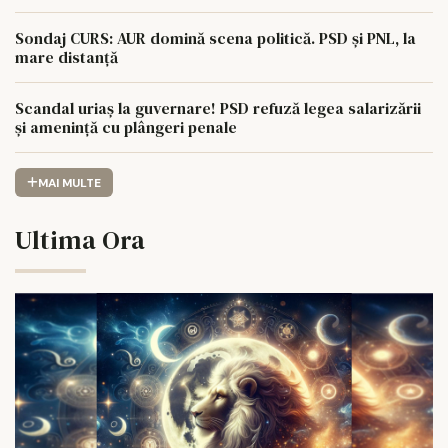
Sondaj CURS: AUR domină scena politică. PSD și PNL, la
mare distanță
Scandal uriaș la guvernare! PSD refuză legea salarizării
și amenință cu plângeri penale
MAI MULTE
Ultima Ora