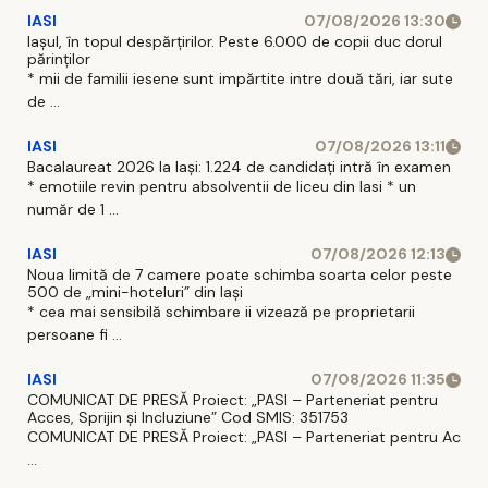
IASI
07/08/2026 13:30
Iașul, în topul despărțirilor. Peste 6.000 de copii duc dorul
părinților
* mii de familii iesene sunt impărtite intre două tări, iar sute
de ...
IASI
07/08/2026 13:11
Bacalaureat 2026 la Iași: 1.224 de candidați intră în examen
* emotiile revin pentru absolventii de liceu din Iasi * un
număr de 1 ...
IASI
07/08/2026 12:13
Noua limită de 7 camere poate schimba soarta celor peste
500 de „mini-hoteluri” din Iași
* cea mai sensibilă schimbare ii vizează pe proprietarii
persoane fi ...
IASI
07/08/2026 11:35
COMUNICAT DE PRESĂ Proiect: „PASI – Parteneriat pentru
Acces, Sprijin și Incluziune” Cod SMIS: 351753
COMUNICAT DE PRESĂ Proiect: „PASI – Parteneriat pentru Ac
...