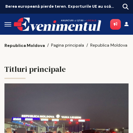
O nouă finală pentru șefia Operei Iași. Au rămas doi candidați
Unde 
Pagina principala
Republica Moldova
Republica Moldova
Titluri principale