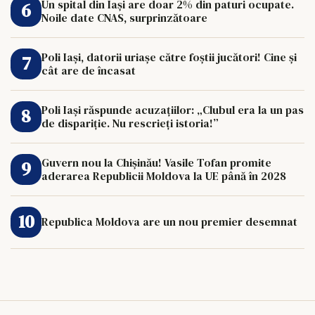
Un spital din Iași are doar 2% din paturi ocupate.
Noile date CNAS, surprinzătoare
Poli Iași, datorii uriașe către foștii jucători! Cine și
cât are de încasat
Poli Iași răspunde acuzațiilor: „Clubul era la un pas
de dispariție. Nu rescrieți istoria!”
Guvern nou la Chișinău! Vasile Tofan promite
aderarea Republicii Moldova la UE până în 2028
Republica Moldova are un nou premier desemnat