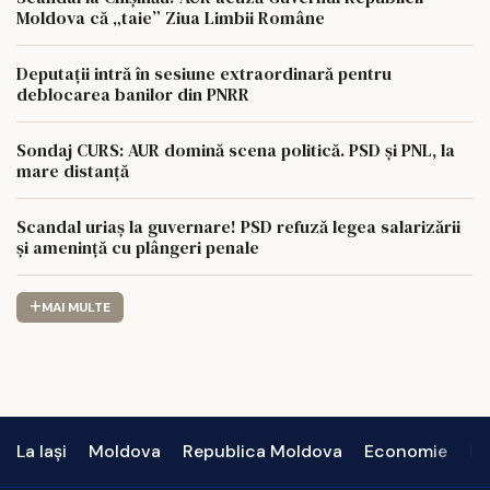
Moldova că „taie” Ziua Limbii Române
Deputații intră în sesiune extraordinară pentru
deblocarea banilor din PNRR
Sondaj CURS: AUR domină scena politică. PSD și PNL, la
mare distanță
Scandal uriaș la guvernare! PSD refuză legea salarizării
și amenință cu plângeri penale
MAI MULTE
La Iași
Moldova
Republica Moldova
Economie
In