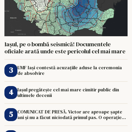
Iașul, pe o bombă seismică! Documentele
oficiale arată unde este pericolul cel mai mare
UMF Iași contestă acuzațiile aduse la ceremonia
de absolvire
Iașul pregătește cel mai mare cimitir public din
ultimele decenii
COMUNICAT DE PRESĂ. Victor are aproape șapte
ani și nu a făcut niciodată primul pas. O operație
de 33.000 de euro îi poate schimba viața.