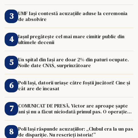
UMF Iași contestă acuzațiile aduse la ceremonia
de absolvire
Iașul pregătește cel mai mare cimitir public din
ultimele decenii
Un spital din Iași are doar 2% din paturi ocupate.
Noile date CNAS, surprinzătoare
Poli Iași, datorii uriașe către foștii jucători! Cine și
cât are de încasat
COMUNICAT DE PRESĂ. Victor are aproape șapte
ani și nu a făcut niciodată primul pas. O operație
de 33.000 de euro îi poate schimba viața.
Poli Iași răspunde acuzațiilor: „Clubul era la un pas
de dispariție. Nu rescrieți istoria!”