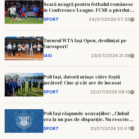
Seară neagră pentru fotbalul românesc
în Conference League. FCSB a pierdut
dramatic, CFR și U Cluj au obținut
SPORT
24/07/2026 07:25
remize
Turneul WTA Iași Open, desființat pe
Eurosport!
IASI
23/07/2026 21:38
Poli Iași, datorii uriașe către foștii
jucători! Cine și cât are de încasat
SPORT
22/07/2026 08:13
Poli Iași răspunde acuzațiilor: „Clubul
era la un pas de dispariție. Nu rescrieți
istoria!”
SPORT
21/07/2026 20:57