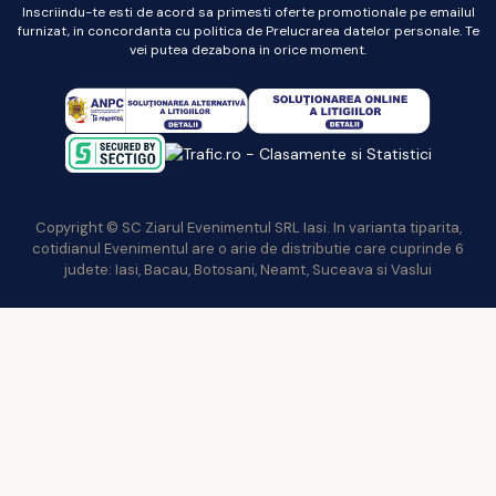
Inscriindu-te esti de acord sa primesti oferte promotionale pe emailul
furnizat, in concordanta cu politica de Prelucrarea datelor personale. Te
vei putea dezabona in orice moment.
Copyright © SC Ziarul Evenimentul SRL Iasi. In varianta tiparita,
cotidianul Evenimentul are o arie de distributie care cuprinde 6
judete: Iasi, Bacau, Botosani, Neamt, Suceava si Vaslui