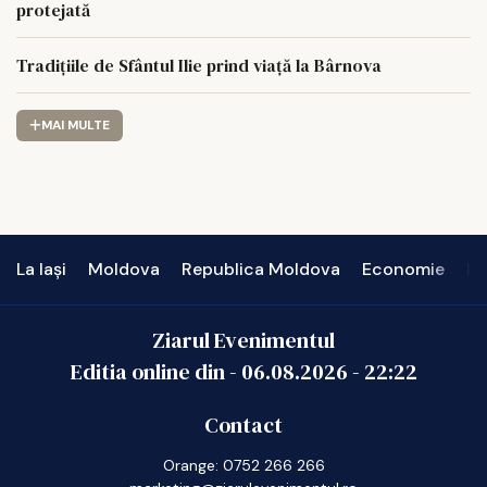
protejată
Tradițiile de Sfântul Ilie prind viață la Bârnova
MAI MULTE
La Iași
Moldova
Republica Moldova
Economie
In
Ziarul Evenimentul
Editia online din -
06.08.2026
-
22:22
Contact
Orange: 0752 266 266