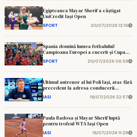
Egipteanca Mayar Sherif a câștigat
UniCredit Iași Open
SPORT
20/07/2026 13:15
Spania domină lumea fotbalului!
Campioana Europei a cucerit și Cupa
Mondială
SPORT
20/07/2026 06:59
Ultimul antrenor al lui Poli Iași, atac fără
precedent la adresa conducerii
clubului
IASI
19/07/2026 22:57
Paula Badosa și Mayar Sherif luptă
pentru trofeul WTA Iași Open
IASI
19/07/2026 11:29