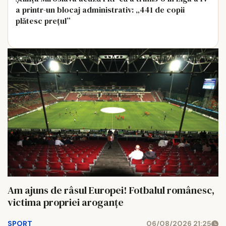
a printr-un blocaj administrativ: „441 de copii
plătesc prețul”
Am ajuns de râsul Europei! Fotbalul românesc,
victima propriei aroganțe
SPORT
06/08/2026 21:25