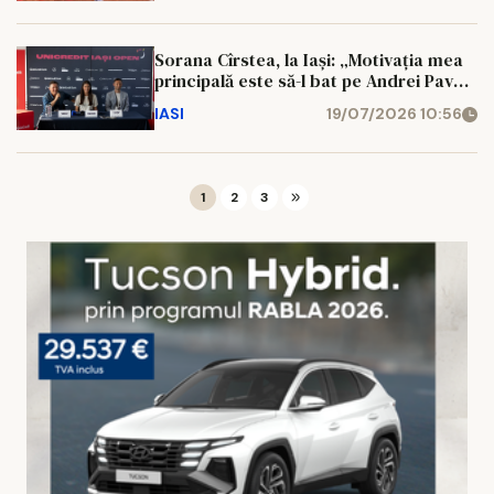
Sorana Cîrstea, la Iași: „Motivația mea
principală este să-l bat pe Andrei Pavel
la clasament”
IASI
19/07/2026 10:56
1
2
3