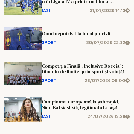
o în Liga a IV-a printr-un blocaj
administrativ: „441 de copii plătesc
IASI
31/07/2026 14:13
prețul”
Omul nepotrivit la locul potrivit
SPORT
30/07/2026 22:32
Competiția Finală „Inclusive Boccia”:
Dincolo de limite, prin sport și voință!
SPORT
28/07/2026 09:00
Campioana europeană la şah rapid,
Nino Batsiashvili, legitimată la Iași!
IASI
24/07/2026 13:28