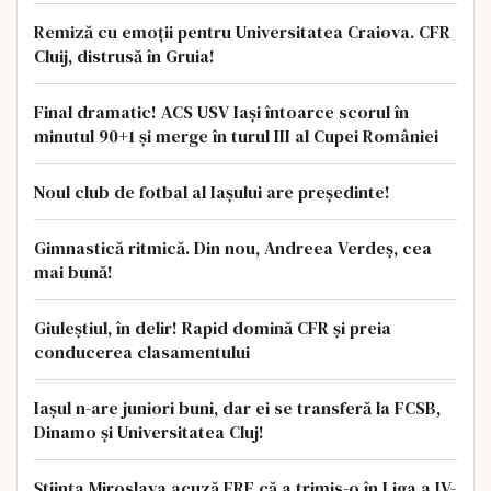
Remiză cu emoții pentru Universitatea Craiova. CFR
Cluij, distrusă în Gruia!
Final dramatic! ACS USV Iași întoarce scorul în
minutul 90+1 și merge în turul III al Cupei României
Noul club de fotbal al Iașului are președinte!
Gimnastică ritmică. Din nou, Andreea Verdeș, cea
mai bună!
Giuleștiul, în delir! Rapid domină CFR și preia
conducerea clasamentului
Iașul n-are juniori buni, dar ei se transferă la FCSB,
Dinamo și Universitatea Cluj!
Știința Miroslava acuză FRF că a trimis-o în Liga a IV-