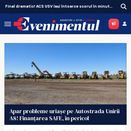
Zeci de locuri de joacă vor fi modernizate, iar cartierele vor avea zone de fitness
Apar probleme uriașe pe Autostrada Unirii
A8! Finanțarea SAFE, în pericol