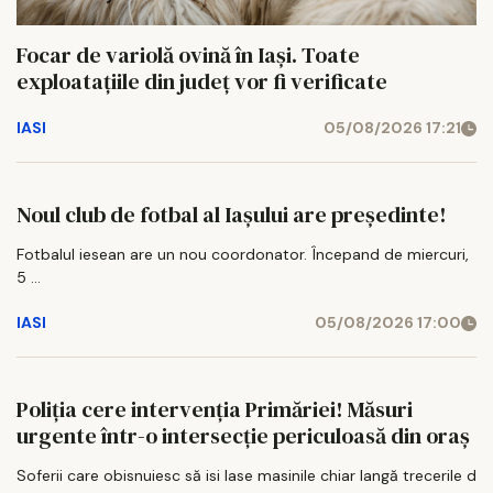
Focar de variolă ovină în Iași. Toate
exploatațiile din județ vor fi verificate
IASI
05/08/2026 17:21
Noul club de fotbal al Iașului are președinte!
Fotbalul iesean are un nou coordonator. Începand de miercuri,
5 ...
IASI
05/08/2026 17:00
Poliția cere intervenția Primăriei! Măsuri
urgente într-o intersecție periculoasă din oraș
Soferii care obisnuiesc să isi lase masinile chiar langă trecerile d