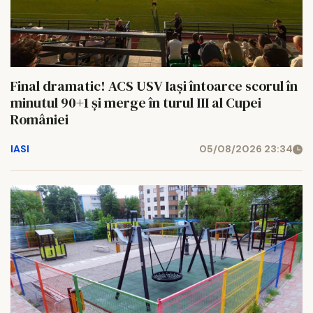
Final dramatic! ACS USV Iași întoarce scorul în
minutul 90+1 și merge în turul III al Cupei
României
IASI
05/08/2026 23:34