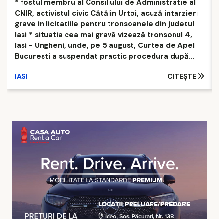
* fostul membru al Consiliului de Administratie al
CNIR, activistul civic Cătălin Urtoi, acuză intarzieri
grave in licitatiile pentru tronsoanele din judetul
Iasi * situatia cea mai gravă vizează tronsonul 4,
Iasi - Ungheni, unde, pe 5 august, Curtea de Apel
Bucuresti a suspendat practic procedura după
admiterea plangerilor formulate de constructorii
IASI
CITEȘTE
Erbasu si Concelex Activistul civic Cătălin Urtoi,
fost membru in Consiliul de Administratie al CNIR,
lansează un nou semnal de alarmă privind stadiul
Autostrăzii Unirii A8 pe raza judetului Iasi. Acesta
...