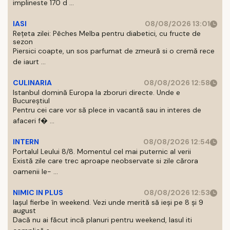
implineste 170 d ...
IASI
08/08/2026 13:01
Rețeta zilei: Pêches Melba pentru diabetici, cu fructe de
sezon
Piersici coapte, un sos parfumat de zmeură si o cremă rece
de iaurt ...
CULINARIA
08/08/2026 12:58
Istanbul domină Europa la zboruri directe. Unde e
Bucureștiul
Pentru cei care vor să plece in vacantă sau in interes de
afaceri f� ...
INTERN
08/08/2026 12:54
Portalul Leului 8/8. Momentul cel mai puternic al verii
Există zile care trec aproape neobservate si zile cărora
oamenii le- ...
NIMIC IN PLUS
08/08/2026 12:53
Iașul fierbe în weekend. Vezi unde merită să ieși pe 8 și 9
august
Dacă nu ai făcut incă planuri pentru weekend, Iasul iti