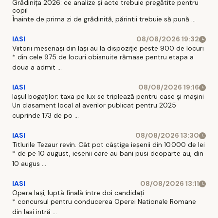
Grădinița 2026: ce analize și acte trebuie pregătite pentru
copil
Înainte de prima zi de grădinită, părintii trebuie să pună ...
IASI
08/08/2026 19:32
Viitorii meseriași din Iași au la dispoziție peste 900 de locuri
* din cele 975 de locuri obisnuite rămase pentru etapa a
doua a admit ...
IASI
08/08/2026 19:16
Iașul bogaților: taxa pe lux se triplează pentru case și mașini
Un clasament local al averilor publicat pentru 2025
cuprinde 173 de po ...
IASI
08/08/2026 13:30
Titlurile Tezaur revin. Cât pot câștiga ieșenii din 10.000 de lei
* de pe 10 august, iesenii care au bani pusi deoparte au, din
10 augus ...
IASI
08/08/2026 13:11
Opera Iași, luptă finală între doi candidați
* concursul pentru conducerea Operei Nationale Romane
din Iasi intră ...