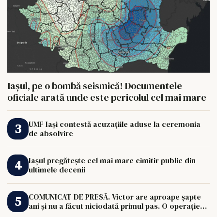
Iașul, pe o bombă seismică! Documentele
oficiale arată unde este pericolul cel mai mare
UMF Iași contestă acuzațiile aduse la ceremonia
de absolvire
Iașul pregătește cel mai mare cimitir public din
ultimele decenii
COMUNICAT DE PRESĂ. Victor are aproape șapte
ani și nu a făcut niciodată primul pas. O operație
de 33.000 de euro îi poate schimba viața.