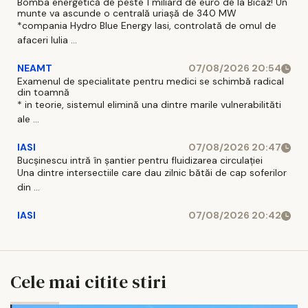
Bomba energetică de peste 1 miliard de euro de la Bicaz! Un
munte va ascunde o centrală uriașă de 340 MW
*compania Hydro Blue Energy Iasi, controlată de omul de
afaceri Iulia ...
NEAMT
07/08/2026 20:54
Examenul de specialitate pentru medici se schimbă radical
din toamnă
* in teorie, sistemul elimină una dintre marile vulnerabilităti
ale ...
IASI
07/08/2026 20:47
Bucșinescu intră în șantier pentru fluidizarea circulației
Una dintre intersectiile care dau zilnic bătăi de cap soferilor
din ...
IASI
07/08/2026 20:42
Cele mai citite stiri