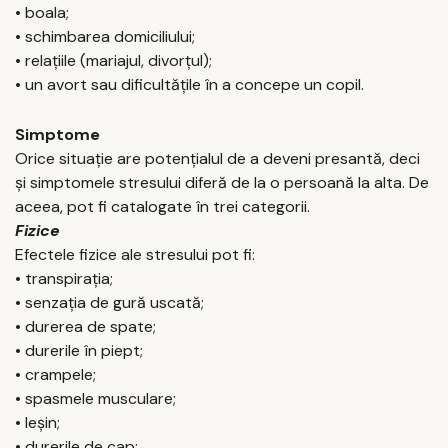
• boala;
• schimbarea domiciliului;
• relațiile (mariajul, divorțul);
• un avort sau dificultățile în a concepe un copil.
Simptome
Orice situație are potențialul de a deveni presantă, deci
și simptomele stresului diferă de la o persoană la alta. De
aceea, pot fi catalogate în trei categorii.
Fizice
Efectele fizice ale stresului pot fi:
• transpirația;
• senzația de gură uscată;
• durerea de spate;
• durerile în piept;
• crampele;
• spasmele musculare;
• leșin;
• durerile de cap;