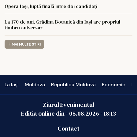
Opera Iași, luptă finală între doi candidați
La 170 de ani, Grădina Botanică din Iași are propriul
timbru aniversar
MAI MULTE STIRI
La Iași
Moldova
Republica Moldova
Economie
In
Ziarul Evenimentul
Editia online din -
08.08.2026
-
18:13
Contact