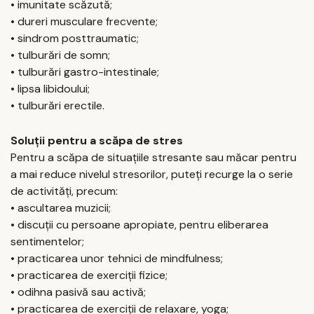
• imunitate scăzută;
• dureri musculare frecvente;
• sindrom posttraumatic;
• tulburări de somn;
• tulburări gastro-intestinale;
• lipsa libidoului;
• tulburări erectile.
Soluții pentru a scăpa de stres
Pentru a scăpa de situațiile stresante sau măcar pentru
a mai reduce nivelul stresorilor, puteți recurge la o serie
de activități, precum:
• ascultarea muzicii;
• discuții cu persoane apropiate, pentru eliberarea
sentimentelor;
• practicarea unor tehnici de mindfulness;
• practicarea de exerciții fizice;
• odihna pasivă sau activă;
• practicarea de exerciții de relaxare, yoga;