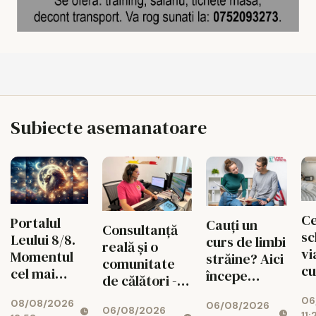
Subiecte asemanatoare
Ce
Portalul
Cauți un
Consultanță
sc
Leului 8/8.
curs de limbi
reală și o
vi
Momentul
străine? Aici
comunitate
cu
cel mai
începe
de călători -
un
puternic al
experiența
valorile din
06
de
08/08/2026
verii
06/08/2026
ta cu Lingua
06/08/2026
spatele
11: