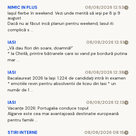
NIMIC IN PLUS
08/08/2026 12:53
Iașul fierbe în weekend. Vezi unde merită să ieși pe 8 și 9
august
Dacă nu ai făcut incă planuri pentru weekend, Iasul iti
complică s ...
IASI
08/08/2026 12:51
„Vă dau flori din soare, doamnă!”
* la Chirilă, printre bătranele care isi vand pe bordură putina
mar ...
IASI
08/08/2026 12:38
Bacalaureat 2026 la Iași: 1.224 de candidați intră în examen
* emotiile revin pentru absolventii de liceu din Iasi * un
număr de 1 ...
IASI
08/08/2026 12:13
Vacanțe 2026: Portugalia conduce topul
Algarve este cea mai avantajoasă destinatie europeană
pentru familii ...
STIRI INTERNE
08/08/2026 08:15