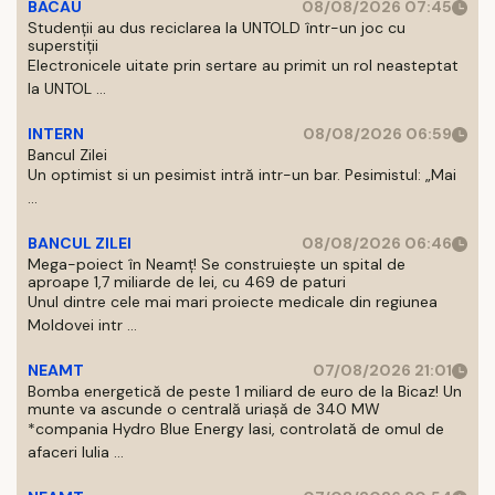
BACAU
08/08/2026 07:45
Studenții au dus reciclarea la UNTOLD într-un joc cu
superstiții
Electronicele uitate prin sertare au primit un rol neasteptat
la UNTOL ...
INTERN
08/08/2026 06:59
Bancul Zilei
Un optimist si un pesimist intră intr-un bar. Pesimistul: „Mai
...
BANCUL ZILEI
08/08/2026 06:46
Mega-poiect în Neamț! Se construiește un spital de
aproape 1,7 miliarde de lei, cu 469 de paturi
Unul dintre cele mai mari proiecte medicale din regiunea
Moldovei intr ...
NEAMT
07/08/2026 21:01
Bomba energetică de peste 1 miliard de euro de la Bicaz! Un
munte va ascunde o centrală uriașă de 340 MW
*compania Hydro Blue Energy Iasi, controlată de omul de
afaceri Iulia ...