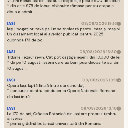
Viitorii meseriași din Iași au la dispoziție peste 900 de locuri
* din cele 975 de locuri obisnuite rămase pentru etapa a
doua a admit ...
IASI
08/08/2026 19:16
Iașul bogaților: taxa pe lux se triplează pentru case și mașini
Un clasament local al averilor publicat pentru 2025
cuprinde 173 de po ...
IASI
08/08/2026 13:30
Titlurile Tezaur revin. Cât pot câștiga ieșenii din 10.000 de lei
* de pe 10 august, iesenii care au bani pusi deoparte au, din
10 augus ...
IASI
08/08/2026 13:11
Opera Iași, luptă finală între doi candidați
* concursul pentru conducerea Operei Nationale Romane
din Iasi intră ...
IASI
08/08/2026 13:10
La 170 de ani, Grădina Botanică din Iași are propriul timbru
aniversar
* prima grădină botanică universitară din Romania