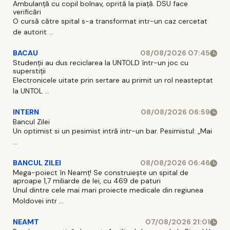
Ambulanță cu copil bolnav, oprită la piață. DSU face
verificări
O cursă către spital s-a transformat intr-un caz cercetat
de autorit ...
BACAU
08/08/2026 07:45
Studenții au dus reciclarea la UNTOLD într-un joc cu
superstiții
Electronicele uitate prin sertare au primit un rol neasteptat
la UNTOL ...
INTERN
08/08/2026 06:59
Bancul Zilei
Un optimist si un pesimist intră intr-un bar. Pesimistul: „Mai
...
BANCUL ZILEI
08/08/2026 06:46
Mega-poiect în Neamț! Se construiește un spital de
aproape 1,7 miliarde de lei, cu 469 de paturi
Unul dintre cele mai mari proiecte medicale din regiunea
Moldovei intr ...
NEAMT
07/08/2026 21:01