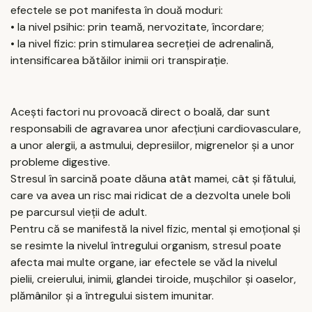
efectele se pot manifesta în două moduri:
• la nivel psihic: prin teamă, nervozitate, încordare;
• la nivel fizic: prin stimularea secreției de adrenalină,
intensificarea bătăilor inimii ori transpirație.
Acești factori nu provoacă direct o boală, dar sunt
responsabili de agravarea unor afecțiuni cardiovasculare,
a unor alergii, a astmului, depresiilor, migrenelor și a unor
probleme digestive.
Stresul în sarcină poate dăuna atât mamei, cât și fătului,
care va avea un risc mai ridicat de a dezvolta unele boli
pe parcursul vieții de adult.
Pentru că se manifestă la nivel fizic, mental și emoțional și
se resimte la nivelul întregului organism, stresul poate
afecta mai multe organe, iar efectele se văd la nivelul
pielii, creierului, inimii, glandei tiroide, mușchilor și oaselor,
plămânilor și a întregului sistem imunitar.