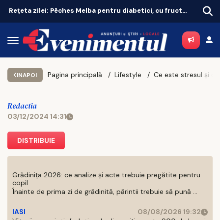
Rețeta zilei: Pêches Melba pentru diabetici, cu fructe de sezon
Pagina principală
Lifestyle
INAPOI
Redactia
03/12/2024 14:31
DISTRIBUIE
Grădinița 2026: ce analize și acte trebuie pregătite pentru
copil
Înainte de prima zi de grădinită, părintii trebuie să pună ...
IASI
08/08/2026 19:32