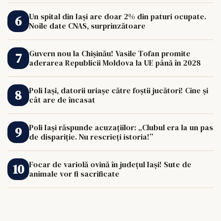
Un spital din Iași are doar 2% din paturi ocupate.
Noile date CNAS, surprinzătoare
Guvern nou la Chișinău! Vasile Tofan promite
aderarea Republicii Moldova la UE până în 2028
Poli Iași, datorii uriașe către foștii jucători! Cine și
cât are de încasat
Poli Iași răspunde acuzațiilor: „Clubul era la un pas
de dispariție. Nu rescrieți istoria!”
Focar de variolă ovină în județul Iași! Sute de
animale vor fi sacrificate