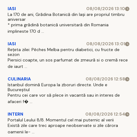
IASI
08/08/2026 13:10
La 170 de ani, Grădina Botanică din Iași are propriul timbru
aniversar
* prima grădină botanică universitară din Romania
implineste 170 d ...
IASI
08/08/2026 13:01
Rețeta zilei: Pêches Melba pentru diabetici, cu fructe de
sezon
Piersici coapte, un sos parfumat de zmeură si o cremă rece
de iaurt ...
CULINARIA
08/08/2026 12:58
Istanbul domină Europa la zboruri directe. Unde e
Bucureștiul
Pentru cei care vor să plece in vacantă sau in interes de
afaceri f� ...
INTERN
08/08/2026 12:54
Portalul Leului 8/8. Momentul cel mai puternic al verii
Există zile care trec aproape neobservate si zile cărora
oamenii le- ...