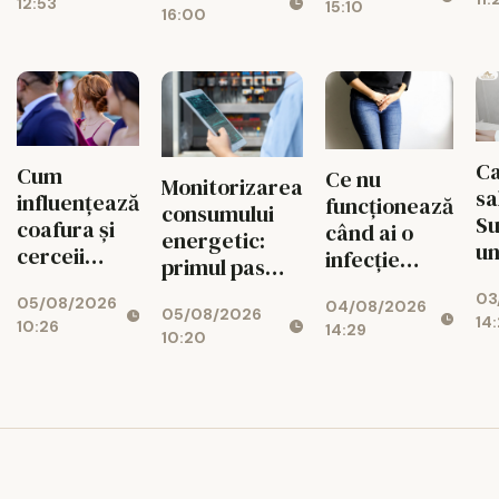
12:53
15:10
Transcript
16:00
fiecărui
București
circuit
CISTOUR
Ca
Cum
Ce nu
Monitorizarea
sa
influențează
funcționează
consumului
S
coafura și
când ai o
energetic:
un
cerceii
infecție
primul pas
fa
impresia pe
urinară
spre
03
de
05/08/2026
care o lași la
04/08/2026
recurentă și
05/08/2026
reducerea
14:
10:26
Af
14:29
prima
ce poate
10:20
costurilor
Mi
vedere: 5
avea un rol
operaționale
Ce
pași practici
adjuvant
pentru un
look
coerent