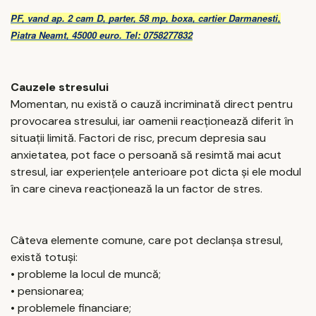
PF, vand ap. 2 cam D, parter, 58 mp, boxa, cartier Darmanesti,
Piatra Neamt, 45000 euro. Tel: 0758277832
Cauzele stresului
Momentan, nu există o cauză incriminată direct pentru
provocarea stresului, iar oamenii reacționează diferit în
situații limită. Factori de risc, precum depresia sau
anxietatea, pot face o persoană să resimtă mai acut
stresul, iar experiențele anterioare pot dicta și ele modul
în care cineva reacționează la un factor de stres.
Câteva elemente comune, care pot declanșa stresul,
există totuși:
• probleme la locul de muncă;
• pensionarea;
• problemele financiare;