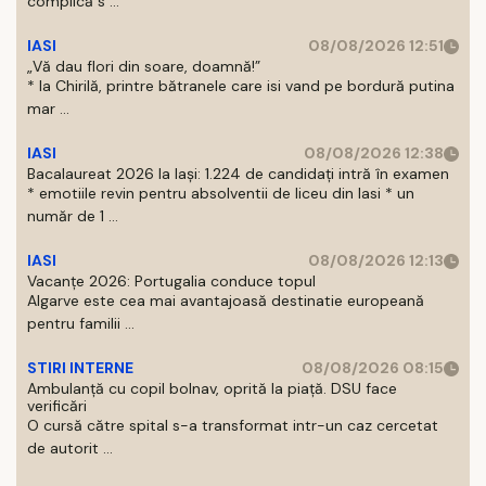
complică s ...
IASI
08/08/2026 12:51
„Vă dau flori din soare, doamnă!”
* la Chirilă, printre bătranele care isi vand pe bordură putina
mar ...
IASI
08/08/2026 12:38
Bacalaureat 2026 la Iași: 1.224 de candidați intră în examen
* emotiile revin pentru absolventii de liceu din Iasi * un
număr de 1 ...
IASI
08/08/2026 12:13
Vacanțe 2026: Portugalia conduce topul
Algarve este cea mai avantajoasă destinatie europeană
pentru familii ...
STIRI INTERNE
08/08/2026 08:15
Ambulanță cu copil bolnav, oprită la piață. DSU face
verificări
O cursă către spital s-a transformat intr-un caz cercetat
de autorit ...