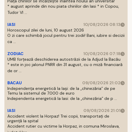
Piața chiriilor se încălzește înaintea noului an universitar
* august aprinde din nou piata chiriilor din Iasi * in Copou,
Tudor Vl ...
IASI
10/08/2026 08:13
Horoscopul zilei de luni, 10 august 2026
O zi care schimbă jocul pentru trei zodii! Bani, iubire si decizii
ca ...
ZODIAC
10/08/2026 07:18
UMB forțează deschiderea autostrăzii de la Adjud la Bacău
* este in joc jalonul PNRR din 31 august, cu o miză financiară
de or ...
BACAU
09/08/2026 21:02
Independența energetică la Iași: de la „chinezăria” de pe
Temu la sistemul de 7.000 de euro
Independenta energetică la Iasi: de la „chinezăria” de p ...
IASI
09/08/2026 21:01
Accident violent la Horpaz! Trei copii, transportați de
urgență la spital
Accident rutier cu victime la Horpaz, in comuna Miroslava,