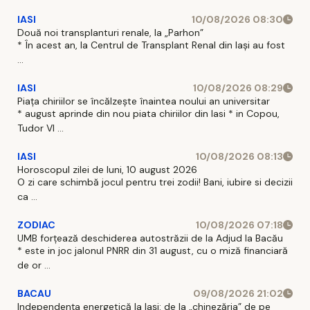
IASI
10/08/2026 08:30
Două noi transplanturi renale, la „Parhon”
* În acest an, la Centrul de Transplant Renal din Iaşi au fost
...
IASI
10/08/2026 08:29
Piața chiriilor se încălzește înaintea noului an universitar
* august aprinde din nou piata chiriilor din Iasi * in Copou,
Tudor Vl ...
IASI
10/08/2026 08:13
Horoscopul zilei de luni, 10 august 2026
O zi care schimbă jocul pentru trei zodii! Bani, iubire si decizii
ca ...
ZODIAC
10/08/2026 07:18
UMB forțează deschiderea autostrăzii de la Adjud la Bacău
* este in joc jalonul PNRR din 31 august, cu o miză financiară
de or ...
BACAU
09/08/2026 21:02
Independența energetică la Iași: de la „chinezăria” de pe