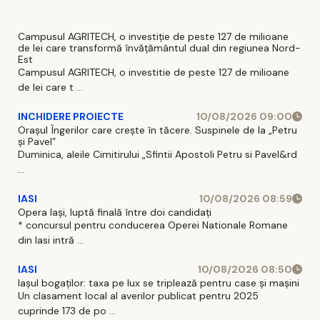
Campusul AGRITECH, o investiție de peste 127 de milioane
de lei care transformă învățământul dual din regiunea Nord-
Est
Campusul AGRITECH, o investitie de peste 127 de milioane
de lei care t ...
INCHIDERE PROIECTE
10/08/2026 09:00
Orașul Îngerilor care crește în tăcere. Suspinele de la „Petru
și Pavel”
Duminica, aleile Cimitirului „Sfintii Apostoli Petru si Pavel&rd
...
IASI
10/08/2026 08:59
Opera Iași, luptă finală între doi candidați
* concursul pentru conducerea Operei Nationale Romane
din Iasi intră ...
IASI
10/08/2026 08:50
Iașul bogaților: taxa pe lux se triplează pentru case și mașini
Un clasament local al averilor publicat pentru 2025
cuprinde 173 de po ...