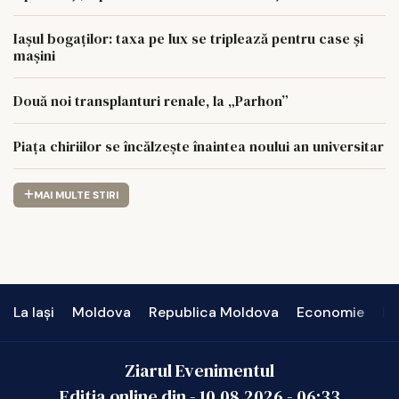
Iașul bogaților: taxa pe lux se triplează pentru case și
mașini
Două noi transplanturi renale, la „Parhon”
Piața chiriilor se încălzește înaintea noului an universitar
MAI MULTE STIRI
La Iași
Moldova
Republica Moldova
Economie
In
Ziarul Evenimentul
Editia online din -
10.08.2026
-
06:33