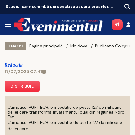
Studiul care schimbă perspectiva asupra orașelor. Ce înseamnă pentru Iași, oraș sufocat de betoane
Pilonul II explodează: peste 8,5 milioane de oameni au bani puși deoparte
Pagina principală
Moldova
INAPOI
Redactia
17/07/2025 07:41
DISTRIBUIE
Campusul AGRITECH, o investiție de peste 127 de milioane
de lei care transformă învățământul dual din regiunea Nord-
Est
Campusul AGRITECH, o investitie de peste 127 de milioane
de lei care t ...