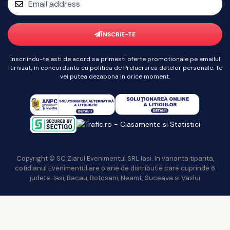
ÎNSCRIE-TE
Inscriindu-te esti de acord sa primesti oferte promotionale pe emailul
furnizat, in concordanta cu politica de Prelucrarea datelor personale. Te
vei putea dezabona in orice moment.
Copyright © SC Ziarul Evenimentul SRL Iasi. In varianta tiparita,
cotidianul Evenimentul are o arie de distributie care cuprinde 6
judete: Iasi, Bacau, Botosani, Neamt, Suceava si Vaslui