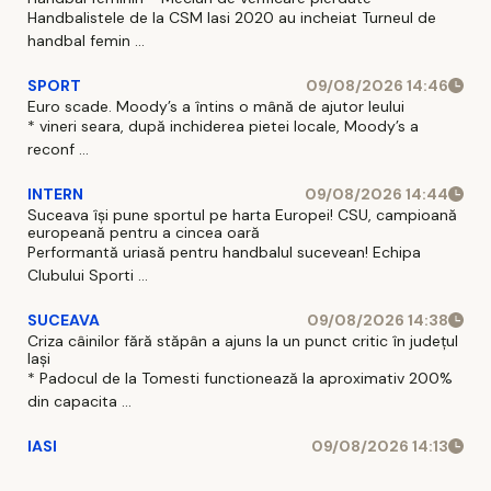
Handbalistele de la CSM Iasi 2020 au incheiat Turneul de
handbal femin ...
SPORT
09/08/2026 14:46
Euro scade. Moody’s a întins o mână de ajutor leului
* vineri seara, după inchiderea pietei locale, Moody’s a
reconf ...
INTERN
09/08/2026 14:44
Suceava își pune sportul pe harta Europei! CSU, campioană
europeană pentru a cincea oară
Performantă uriasă pentru handbalul sucevean! Echipa
Clubului Sporti ...
SUCEAVA
09/08/2026 14:38
Criza câinilor fără stăpân a ajuns la un punct critic în județul
Iași
* Padocul de la Tomesti functionează la aproximativ 200%
din capacita ...
IASI
09/08/2026 14:13