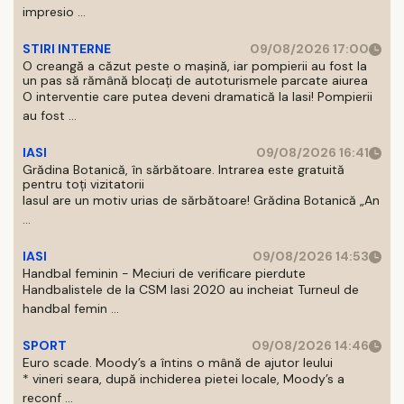
impresio ...
STIRI INTERNE
09/08/2026 17:00
O creangă a căzut peste o mașină, iar pompierii au fost la
un pas să rămână blocați de autoturismele parcate aiurea
O interventie care putea deveni dramatică la Iasi! Pompierii
au fost ...
IASI
09/08/2026 16:41
Grădina Botanică, în sărbătoare. Intrarea este gratuită
pentru toți vizitatorii
Iasul are un motiv urias de sărbătoare! Grădina Botanică „An
...
IASI
09/08/2026 14:53
Handbal feminin - Meciuri de verificare pierdute
Handbalistele de la CSM Iasi 2020 au incheiat Turneul de
handbal femin ...
SPORT
09/08/2026 14:46
Euro scade. Moody’s a întins o mână de ajutor leului
* vineri seara, după inchiderea pietei locale, Moody’s a
reconf ...