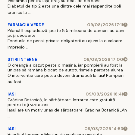
înseamnă pentru Iași, oraș sufocat de betoane
Diabetul de tip 2 este una dintre cele mai răspandite boli
cronice la ...
FARMACIA VERDE
09/08/2026 17:11
Pilonul II explodează: peste 8,5 milioane de oameni au bani
puși deoparte
Fondurile de pensii private obligatorii au ajuns la o valoare
impresio ...
STIRI INTERNE
09/08/2026 17:00
O creangă a căzut peste o mașină, iar pompierii au fost la
un pas să rămână blocați de autoturismele parcate aiurea
O interventie care putea deveni dramatică la Iasi! Pompierii
au fost ...
IASI
09/08/2026 16:41
Grădina Botanică, în sărbătoare. Intrarea este gratuită
pentru toți vizitatorii
Iasul are un motiv urias de sărbătoare! Grădina Botanică „An
...
IASI
09/08/2026 14:53
Handbal feminin - Meciuri de verificare pierdute