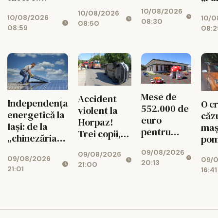
triplează
Suspinele de
10/08/2026
pentru
10/08/2026
10/08/2026
la „Petru și
10/0
08:30
case și
08:50
08:59
08:2
Pavel”
mașini
Mese de
Accident
Independența
O c
552.000 de
violent la
energetică la
căz
euro
Horpaz!
Iași: de la
maș
pentru
Trei copii,
„chinezăria”
pom
copiii de la
transportați
de pe Temu la
fost
09/08/2026
Creșa
09/08/2026
de urgență
09/08/2026
sistemul de
09/
să 
20:13
Miroslava
21:00
la spital
21:01
16:41
7.000 de euro
bloc
aut
par
aiu