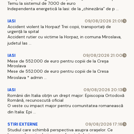
Temu la sistemul de 7.000 de euro
Independenta energetică la Iasi: de la „chinezăria” de p ...
IASI
09/08/2026 21:01
Accident violent la Horpaz! Trei copii, transportați de
urgență la spital
Accident rutier cu victime la Horpaz, in comuna Miroslava,
judetul Ias ...
IASI
09/08/2026 21:00
Mese de 552.000 de euro pentru copiii de la Creșa
Miroslava
Mese de 552.000 de euro pentru copiii de la Cresa
Miroslava * admin ...
IASI
09/08/2026 20:13
Românii din Italia obțin un drept major: Episcopia Ortodoxă
Română, recunoscută oficial
O veste cu impact major pentru comunitatea romanească
din Italia: Epi ...
STIRI EXTERNE
09/08/2026 17:16
Studiul care schimbă perspectiva asupra orașelor. Ce