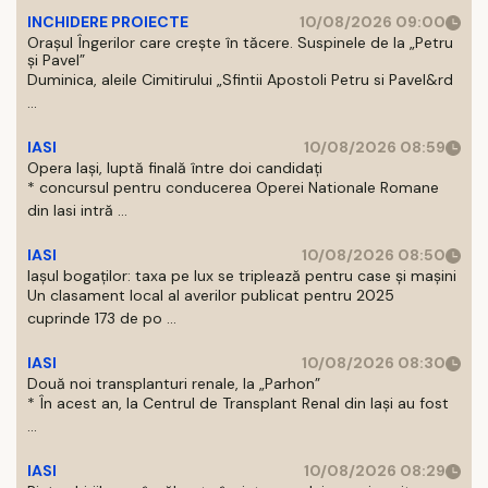
INCHIDERE PROIECTE
10/08/2026 09:00
Orașul Îngerilor care crește în tăcere. Suspinele de la „Petru
și Pavel”
Duminica, aleile Cimitirului „Sfintii Apostoli Petru si Pavel&rd
...
IASI
10/08/2026 08:59
Opera Iași, luptă finală între doi candidați
* concursul pentru conducerea Operei Nationale Romane
din Iasi intră ...
IASI
10/08/2026 08:50
Iașul bogaților: taxa pe lux se triplează pentru case și mașini
Un clasament local al averilor publicat pentru 2025
cuprinde 173 de po ...
IASI
10/08/2026 08:30
Două noi transplanturi renale, la „Parhon”
* În acest an, la Centrul de Transplant Renal din Iaşi au fost
...
IASI
10/08/2026 08:29