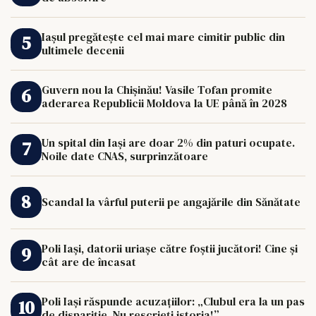
Iașul pregătește cel mai mare cimitir public din
ultimele decenii
Guvern nou la Chișinău! Vasile Tofan promite
aderarea Republicii Moldova la UE până în 2028
Un spital din Iași are doar 2% din paturi ocupate.
Noile date CNAS, surprinzătoare
Scandal la vârful puterii pe angajările din Sănătate
Poli Iași, datorii uriașe către foștii jucători! Cine și
cât are de încasat
Poli Iași răspunde acuzațiilor: „Clubul era la un pas
de dispariție. Nu rescrieți istoria!”