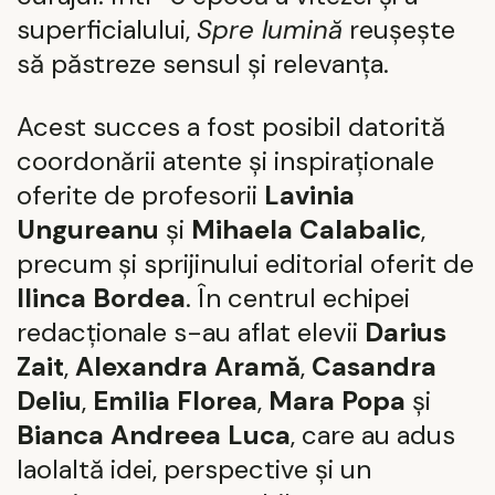
superficialului,
Spre lumină
reușește
să păstreze sensul și relevanța.
Acest succes a fost posibil datorită
coordonării atente și inspiraționale
oferite de profesorii
Lavinia
Ungureanu
și
Mihaela Calabalic
,
precum și sprijinului editorial oferit de
Ilinca Bordea
. În centrul echipei
redacționale s-au aflat elevii
Darius
Zait
,
Alexandra Aramă
,
Casandra
Deliu
,
Emilia Florea
,
Mara Popa
și
Bianca Andreea Luca
, care au adus
laolaltă idei, perspective și un