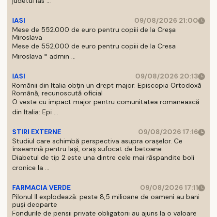
judetul Ias ...
IASI
09/08/2026 21:00
Mese de 552.000 de euro pentru copiii de la Creșa
Miroslava
Mese de 552.000 de euro pentru copiii de la Cresa
Miroslava * admin ...
IASI
09/08/2026 20:13
Românii din Italia obțin un drept major: Episcopia Ortodoxă
Română, recunoscută oficial
O veste cu impact major pentru comunitatea romanească
din Italia: Epi ...
STIRI EXTERNE
09/08/2026 17:16
Studiul care schimbă perspectiva asupra orașelor. Ce
înseamnă pentru Iași, oraș sufocat de betoane
Diabetul de tip 2 este una dintre cele mai răspandite boli
cronice la ...
FARMACIA VERDE
09/08/2026 17:11
Pilonul II explodează: peste 8,5 milioane de oameni au bani
puși deoparte
Fondurile de pensii private obligatorii au ajuns la o valoare