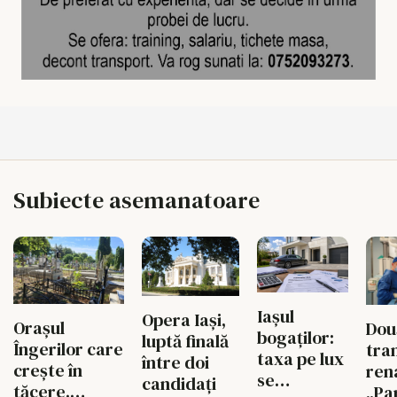
Subiecte asemanatoare
Iașul
Opera Iași,
Orașul
Dou
bogaților:
luptă finală
Îngerilor care
tra
taxa pe lux
între doi
crește în
rena
se
candidați
tăcere.
„Pa