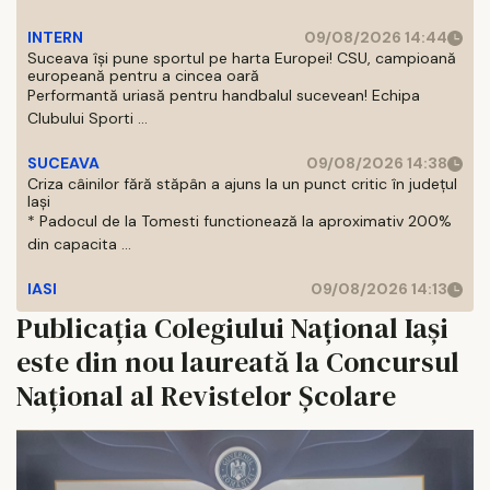
INTERN
09/08/2026 14:44
Suceava își pune sportul pe harta Europei! CSU, campioană
europeană pentru a cincea oară
Performantă uriasă pentru handbalul sucevean! Echipa
Clubului Sporti ...
SUCEAVA
09/08/2026 14:38
Criza câinilor fără stăpân a ajuns la un punct critic în județul
Iași
* Padocul de la Tomesti functionează la aproximativ 200%
din capacita ...
IASI
09/08/2026 14:13
Publicația Colegiului Național Iași
este din nou laureată la Concursul
Național al Revistelor Școlare