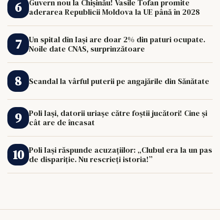
Guvern nou la Chișinău! Vasile Tofan promite
aderarea Republicii Moldova la UE până în 2028
Un spital din Iași are doar 2% din paturi ocupate.
Noile date CNAS, surprinzătoare
Scandal la vârful puterii pe angajările din Sănătate
Poli Iași, datorii uriașe către foștii jucători! Cine și
cât are de încasat
Poli Iași răspunde acuzațiilor: „Clubul era la un pas
de dispariție. Nu rescrieți istoria!”