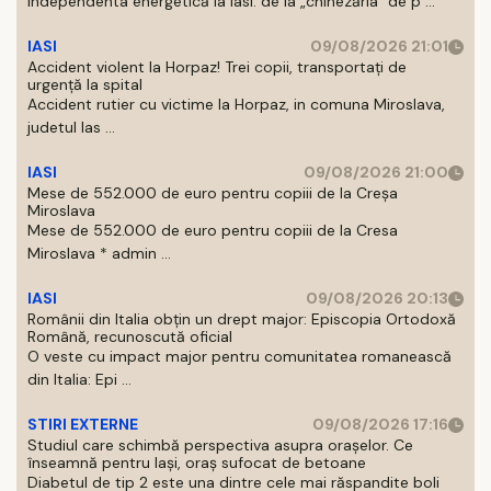
Independenta energetică la Iasi: de la „chinezăria” de p ...
IASI
09/08/2026 21:01
Accident violent la Horpaz! Trei copii, transportați de
urgență la spital
Accident rutier cu victime la Horpaz, in comuna Miroslava,
judetul Ias ...
IASI
09/08/2026 21:00
Mese de 552.000 de euro pentru copiii de la Creșa
Miroslava
Mese de 552.000 de euro pentru copiii de la Cresa
Miroslava * admin ...
IASI
09/08/2026 20:13
Românii din Italia obțin un drept major: Episcopia Ortodoxă
Română, recunoscută oficial
O veste cu impact major pentru comunitatea romanească
din Italia: Epi ...
STIRI EXTERNE
09/08/2026 17:16
Studiul care schimbă perspectiva asupra orașelor. Ce
înseamnă pentru Iași, oraș sufocat de betoane
Diabetul de tip 2 este una dintre cele mai răspandite boli