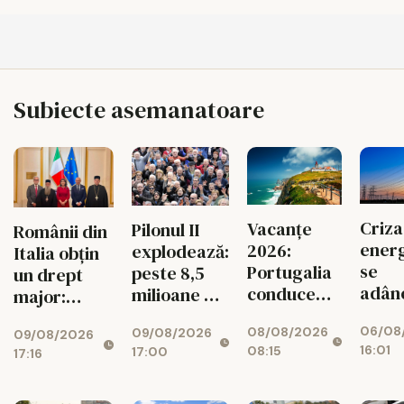
Subiecte asemanatoare
Criza
Vacanțe
Pilonul II
Românii din
energ
2026:
explodează:
Italia obțin
se
Portugalia
peste 8,5
un drept
adân
conduce
milioane de
major:
Fabri
topul
oameni au
Episcopia
06/08
08/08/2026
mari 
09/08/2026
bani puși
09/08/2026
Ortodoxă
16:01
08:15
17:00
rămâ
17:16
deoparte
Română,
fără
recunoscută
energ