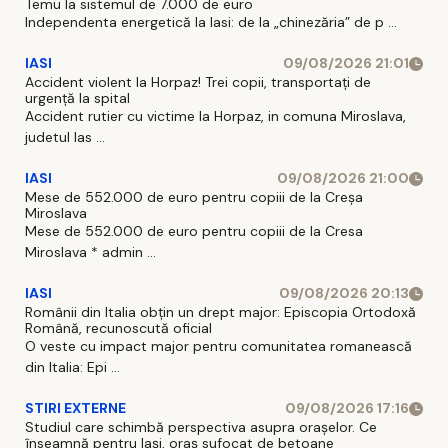
Temu la sistemul de 7.000 de euro
Independenta energetică la Iasi: de la „chinezăria” de p ...
IASI
09/08/2026 21:01
Accident violent la Horpaz! Trei copii, transportați de
urgență la spital
Accident rutier cu victime la Horpaz, in comuna Miroslava,
judetul Ias ...
IASI
09/08/2026 21:00
Mese de 552.000 de euro pentru copiii de la Creșa
Miroslava
Mese de 552.000 de euro pentru copiii de la Cresa
Miroslava * admin ...
IASI
09/08/2026 20:13
Românii din Italia obțin un drept major: Episcopia Ortodoxă
Română, recunoscută oficial
O veste cu impact major pentru comunitatea romanească
din Italia: Epi ...
STIRI EXTERNE
09/08/2026 17:16
Studiul care schimbă perspectiva asupra orașelor. Ce
înseamnă pentru Iași, oraș sufocat de betoane