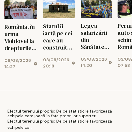
oficial
orele
vârf
Permi
Legea
Statul îi
România, în
auto 
salarizării
iartă pe cei
urma
schim
din
care au
Moldovei la
Româ
Sănătate
construit
drepturile și
Ce re
provoacă
ilegal!
siguranța
03/08
03/08/2026
noi îi
un nou
03/08/2026
Românii vor
06/08/2026
femeilor
07:58
14:20
20:18
aște
14:27
conflict.
putea „albi”
pe șof
Sindicatele,
clădirile
când
gata de
fără
intra 
proteste
autorizație
vigo
Efectul terenului propriu: De ce statisticile favorizează
echipele care joacă în fața propriilor suporteri
Efectul terenului propriu: De ce statisticile favorizează
echipele ca ...