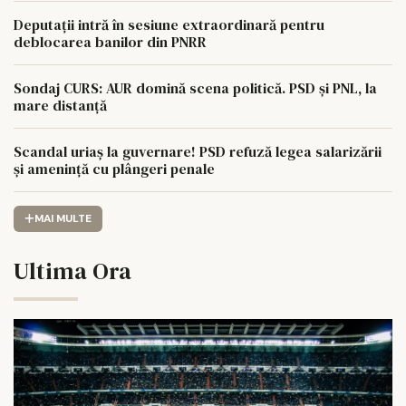
Deputații intră în sesiune extraordinară pentru
deblocarea banilor din PNRR
Sondaj CURS: AUR domină scena politică. PSD și PNL, la
mare distanță
Scandal uriaș la guvernare! PSD refuză legea salarizării
și amenință cu plângeri penale
MAI MULTE
Ultima Ora