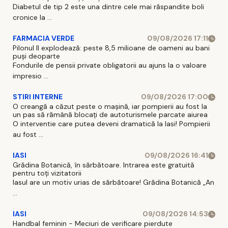
Diabetul de tip 2 este una dintre cele mai răspandite boli
cronice la ...
FARMACIA VERDE
09/08/2026 17:11
Pilonul II explodează: peste 8,5 milioane de oameni au bani
puși deoparte
Fondurile de pensii private obligatorii au ajuns la o valoare
impresio ...
STIRI INTERNE
09/08/2026 17:00
O creangă a căzut peste o mașină, iar pompierii au fost la
un pas să rămână blocați de autoturismele parcate aiurea
O interventie care putea deveni dramatică la Iasi! Pompierii
au fost ...
IASI
09/08/2026 16:41
Grădina Botanică, în sărbătoare. Intrarea este gratuită
pentru toți vizitatorii
Iasul are un motiv urias de sărbătoare! Grădina Botanică „An
...
IASI
09/08/2026 14:53
Handbal feminin - Meciuri de verificare pierdute