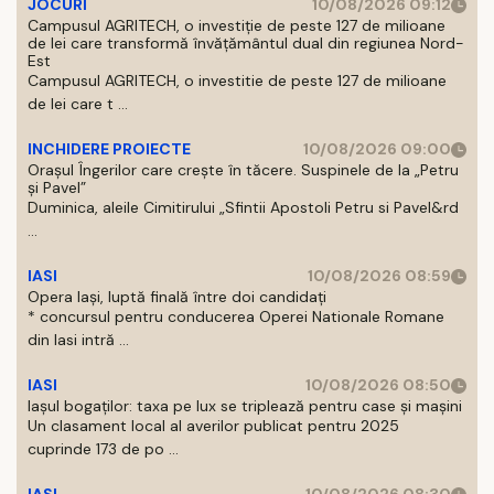
JOCURI
10/08/2026 09:12
Campusul AGRITECH, o investiție de peste 127 de milioane
de lei care transformă învățământul dual din regiunea Nord-
Est
Campusul AGRITECH, o investitie de peste 127 de milioane
de lei care t ...
INCHIDERE PROIECTE
10/08/2026 09:00
Orașul Îngerilor care crește în tăcere. Suspinele de la „Petru
și Pavel”
Duminica, aleile Cimitirului „Sfintii Apostoli Petru si Pavel&rd
...
IASI
10/08/2026 08:59
Opera Iași, luptă finală între doi candidați
* concursul pentru conducerea Operei Nationale Romane
din Iasi intră ...
IASI
10/08/2026 08:50
Iașul bogaților: taxa pe lux se triplează pentru case și mașini
Un clasament local al averilor publicat pentru 2025
cuprinde 173 de po ...