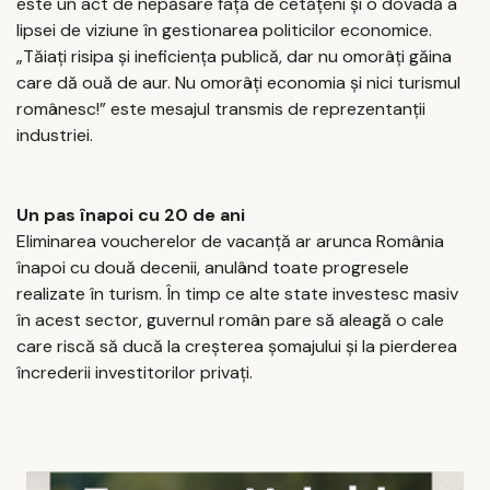
este un act de nepăsare față de cetățeni și o dovadă a
lipsei de viziune în gestionarea politicilor economice.
„Tăiați risipa și ineficiența publică, dar nu omorâți găina
care dă ouă de aur. Nu omorâți economia și nici turismul
românesc!” este mesajul transmis de reprezentanții
industriei.
Un pas înapoi cu 20 de ani
Eliminarea voucherelor de vacanță ar arunca România
înapoi cu două decenii, anulând toate progresele
realizate în turism. În timp ce alte state investesc masiv
în acest sector, guvernul român pare să aleagă o cale
care riscă să ducă la creșterea șomajului și la pierderea
încrederii investitorilor privați.