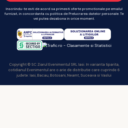
Inscriindu-te esti de acord sa primesti oferte promotionale pe emailul
furnizat, in concordanta cu politica de Prelucrarea datelor personale. Te
vei putea dezabona in orice moment.
Copyright © SC Ziarul Evenimentul SRL Iasi. In varianta tiparita,
cotidianul Evenimentul are o arie de distributie care cuprinde 6
judete: Iasi, Bacau, Botosani, Neamt, Suceava si Vaslui