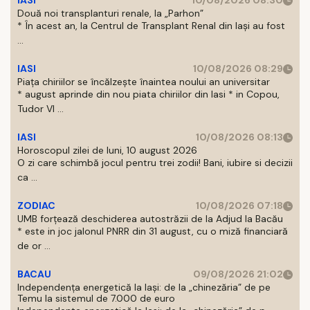
IASI
10/08/2026 08:30
Două noi transplanturi renale, la „Parhon”
* În acest an, la Centrul de Transplant Renal din Iaşi au fost
...
IASI
10/08/2026 08:29
Piața chiriilor se încălzește înaintea noului an universitar
* august aprinde din nou piata chiriilor din Iasi * in Copou,
Tudor Vl ...
IASI
10/08/2026 08:13
Horoscopul zilei de luni, 10 august 2026
O zi care schimbă jocul pentru trei zodii! Bani, iubire si decizii
ca ...
ZODIAC
10/08/2026 07:18
UMB forțează deschiderea autostrăzii de la Adjud la Bacău
* este in joc jalonul PNRR din 31 august, cu o miză financiară
de or ...
BACAU
09/08/2026 21:02
Independența energetică la Iași: de la „chinezăria” de pe
Temu la sistemul de 7.000 de euro