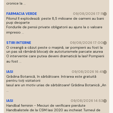
cronice la ...
FARMACIA VERDE
09/08/2026 17:11
Pilonul II explodează: peste 8,5 milioane de oameni au bani
puși deoparte
Fondurile de pensii private obligatorii au ajuns la o valoare
impresio ...
STIRI INTERNE
09/08/2026 17:00
O creangă a căzut peste o mașină, iar pompierii au fost la
un pas să rămână blocați de autoturismele parcate aiurea
O interventie care putea deveni dramatică la Iasi! Pompierii
au fost ...
IASI
09/08/2026 16:41
Grădina Botanică, în sărbătoare. Intrarea este gratuită
pentru toți vizitatorii
Iasul are un motiv urias de sărbătoare! Grădina Botanică „An
...
IASI
09/08/2026 14:53
Handbal feminin - Meciuri de verificare pierdute
Handbalistele de la CSM Iasi 2020 au incheiat Turneul de