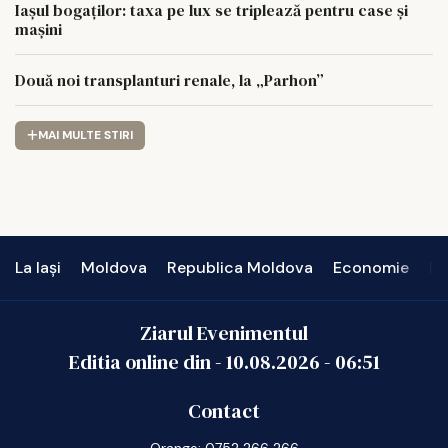
Iașul bogaților: taxa pe lux se triplează pentru case și
mașini
Două noi transplanturi renale, la „Parhon”
MAI MULTE STIRI
La Iași
Moldova
Republica Moldova
Economie
In
Ziarul Evenimentul
Editia online din -
10.08.2026
-
06:51
Contact
Orange: 0752 266 266