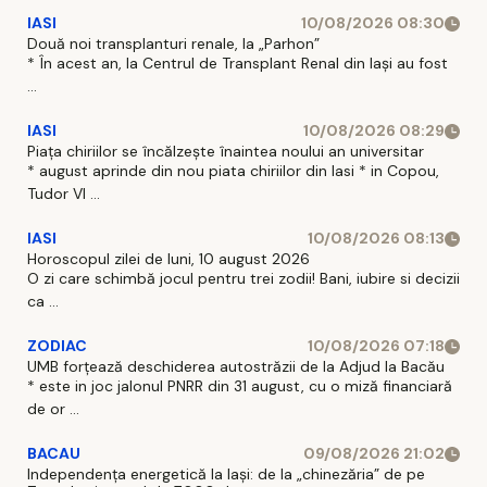
IASI
10/08/2026 08:30
Două noi transplanturi renale, la „Parhon”
* În acest an, la Centrul de Transplant Renal din Iaşi au fost
...
IASI
10/08/2026 08:29
Piața chiriilor se încălzește înaintea noului an universitar
* august aprinde din nou piata chiriilor din Iasi * in Copou,
Tudor Vl ...
IASI
10/08/2026 08:13
Horoscopul zilei de luni, 10 august 2026
O zi care schimbă jocul pentru trei zodii! Bani, iubire si decizii
ca ...
ZODIAC
10/08/2026 07:18
UMB forțează deschiderea autostrăzii de la Adjud la Bacău
* este in joc jalonul PNRR din 31 august, cu o miză financiară
de or ...
BACAU
09/08/2026 21:02
Independența energetică la Iași: de la „chinezăria” de pe