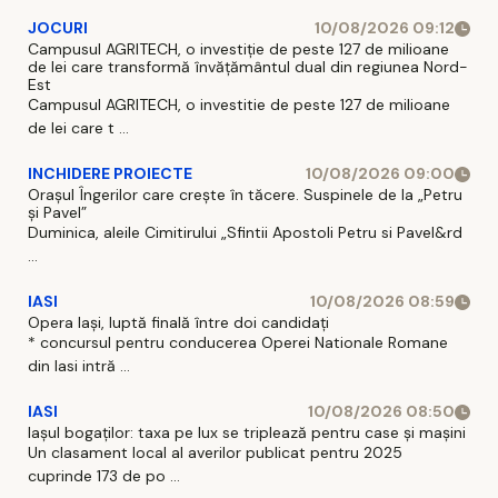
JOCURI
10/08/2026 09:12
Campusul AGRITECH, o investiție de peste 127 de milioane
de lei care transformă învățământul dual din regiunea Nord-
Est
Campusul AGRITECH, o investitie de peste 127 de milioane
de lei care t ...
INCHIDERE PROIECTE
10/08/2026 09:00
Orașul Îngerilor care crește în tăcere. Suspinele de la „Petru
și Pavel”
Duminica, aleile Cimitirului „Sfintii Apostoli Petru si Pavel&rd
...
IASI
10/08/2026 08:59
Opera Iași, luptă finală între doi candidați
* concursul pentru conducerea Operei Nationale Romane
din Iasi intră ...
IASI
10/08/2026 08:50
Iașul bogaților: taxa pe lux se triplează pentru case și mașini
Un clasament local al averilor publicat pentru 2025
cuprinde 173 de po ...