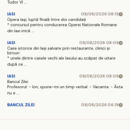
Tudor Vl ...
IASI
09/08/2026 08:13
Opera Iași, luptă finală între doi candidați
* concursul pentru conducerea Operei Nationale Romane
din Iasi intră ...
IASI
09/08/2026 08:09
Case istorice din Iași salvate prin restaurante, clinici și
birouri
* unele dintre casele vechi ale Iasului au scăpat de uitare
după ce ...
IASI
09/08/2026 08:05
Bancul Zilei
Profesorul: - Ion, spune-mi un timp verbal. - Vacanta. - Ăsta
nu e ...
BANCUL ZILEI
09/08/2026 06:19