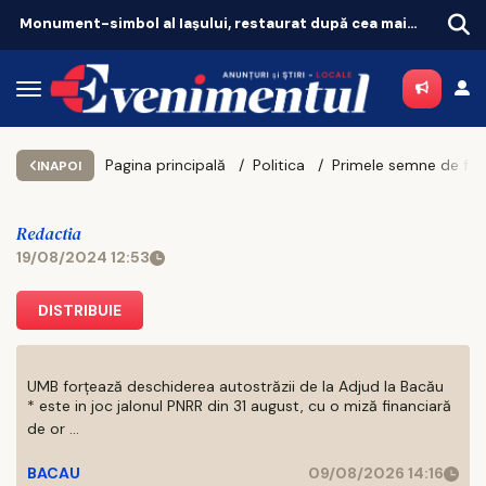
Monument-simbol al Iaşului, restaurat după cea mai amplă intervenţie
Pagina principală
Politica
Primele semne de frică în mașina de propagandă a Kremlinului: „Putem pierde războiul din
INAPOI
Redactia
19/08/2024 12:53
DISTRIBUIE
UMB forțează deschiderea autostrăzii de la Adjud la Bacău
* este in joc jalonul PNRR din 31 august, cu o miză financiară
de or ...
BACAU
09/08/2026 14:16