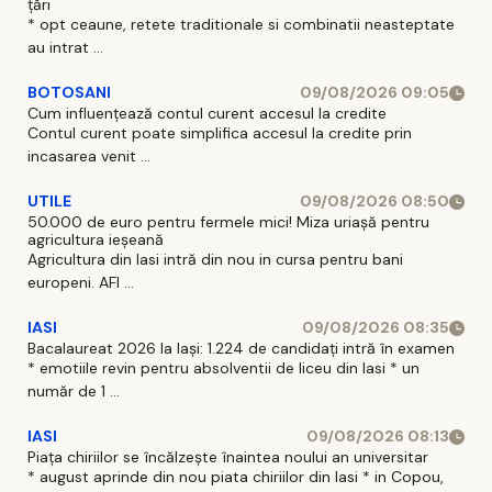
țări
* opt ceaune, retete traditionale si combinatii neasteptate
au intrat ...
BOTOSANI
09/08/2026 09:05
Cum influențează contul curent accesul la credite
Contul curent poate simplifica accesul la credite prin
incasarea venit ...
UTILE
09/08/2026 08:50
50.000 de euro pentru fermele mici! Miza uriașă pentru
agricultura ieșeană
Agricultura din Iasi intră din nou in cursa pentru bani
europeni. AFI ...
IASI
09/08/2026 08:35
Bacalaureat 2026 la Iași: 1.224 de candidați intră în examen
* emotiile revin pentru absolventii de liceu din Iasi * un
număr de 1 ...
IASI
09/08/2026 08:13
Piața chiriilor se încălzește înaintea noului an universitar
* august aprinde din nou piata chiriilor din Iasi * in Copou,