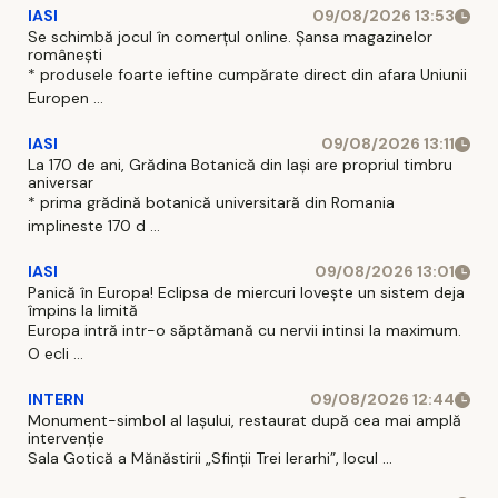
IASI
09/08/2026 13:53
Se schimbă jocul în comerțul online. Șansa magazinelor
românești
* produsele foarte ieftine cumpărate direct din afara Uniunii
Europen ...
IASI
09/08/2026 13:11
La 170 de ani, Grădina Botanică din Iași are propriul timbru
aniversar
* prima grădină botanică universitară din Romania
implineste 170 d ...
IASI
09/08/2026 13:01
Panică în Europa! Eclipsa de miercuri lovește un sistem deja
împins la limită
Europa intră intr-o săptămană cu nervii intinsi la maximum.
O ecli ...
INTERN
09/08/2026 12:44
Monument-simbol al Iaşului, restaurat după cea mai amplă
intervenţie
Sala Gotică a Mănăstirii „Sfinţii Trei Ierarhi”, locul ...