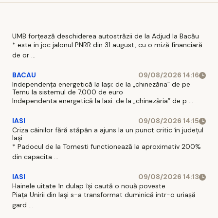
UMB forțează deschiderea autostrăzii de la Adjud la Bacău
* este in joc jalonul PNRR din 31 august, cu o miză financiară
de or ...
BACAU
09/08/2026 14:16
Independența energetică la Iași: de la „chinezăria” de pe
Temu la sistemul de 7.000 de euro
Independenta energetică la Iasi: de la „chinezăria” de p ...
IASI
09/08/2026 14:15
Criza câinilor fără stăpân a ajuns la un punct critic în județul
Iași
* Padocul de la Tomesti functionează la aproximativ 200%
din capacita ...
IASI
09/08/2026 14:13
Hainele uitate în dulap îşi caută o nouă poveste
Piaţa Unirii din Iaşi s-a transformat duminică intr-o uriaşă
gard ...