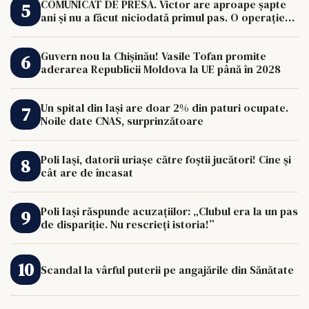
COMUNICAT DE PRESĂ. Victor are aproape șapte
ani și nu a făcut niciodată primul pas. O operație
de 33.000 de euro îi poate schimba viața.
Guvern nou la Chișinău! Vasile Tofan promite
aderarea Republicii Moldova la UE până în 2028
Un spital din Iași are doar 2% din paturi ocupate.
Noile date CNAS, surprinzătoare
Poli Iași, datorii uriașe către foștii jucători! Cine și
cât are de încasat
Poli Iași răspunde acuzațiilor: „Clubul era la un pas
de dispariție. Nu rescrieți istoria!”
Scandal la vârful puterii pe angajările din Sănătate