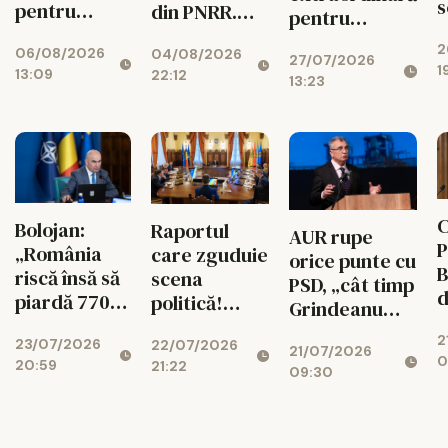
s
pentru
din PNRR.
pentru
p
suspendarea
Codul
deblocarea
2
ș
06/08/2026
lui Nicușor
04/08/2026
Urbanismului
27/07/2026
banilor din
1
13:09
22:12
Dan
intră în
13:23
PNRR
d
vigoare
C
Bolojan:
Raportul
AUR rupe
P
„România
care zguduie
orice punte cu
B
riscă însă să
scena
PSD, „cât timp
d
piardă 770
politică!
Grindeanu
ș
de milioane
Cotroceni
conduce
2
d
23/07/2026
de euro dacă
22/07/2026
explică de ce
21/07/2026
partidul”
0
20:59
r
21:22
legea
cresc
09:30
i
salarizării nu
suveraniștii
trece”