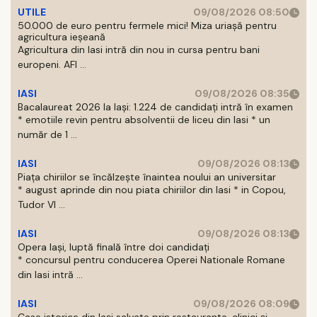
UTILE
09/08/2026 08:50
50.000 de euro pentru fermele mici! Miza uriașă pentru
agricultura ieșeană
Agricultura din Iasi intră din nou in cursa pentru bani
europeni. AFI ...
IASI
09/08/2026 08:35
Bacalaureat 2026 la Iași: 1.224 de candidați intră în examen
* emotiile revin pentru absolventii de liceu din Iasi * un
număr de 1 ...
IASI
09/08/2026 08:13
Piața chiriilor se încălzește înaintea noului an universitar
* august aprinde din nou piata chiriilor din Iasi * in Copou,
Tudor Vl ...
IASI
09/08/2026 08:13
Opera Iași, luptă finală între doi candidați
* concursul pentru conducerea Operei Nationale Romane
din Iasi intră ...
IASI
09/08/2026 08:09