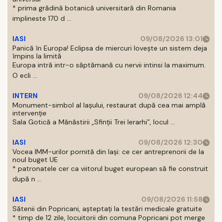
* prima grădină botanică universitară din Romania
implineste 170 d ...
IASI
09/08/2026 13:01
Panică în Europa! Eclipsa de miercuri lovește un sistem deja
împins la limită
Europa intră intr-o săptămană cu nervii intinsi la maximum.
O ecli ...
INTERN
09/08/2026 12:44
Monument-simbol al Iaşului, restaurat după cea mai amplă
intervenţie
Sala Gotică a Mănăstirii „Sfinţii Trei Ierarhi”, locul ...
IASI
09/08/2026 12:30
Vocea IMM-urilor pornită din Iași: ce cer antreprenorii de la
noul buget UE
* patronatele cer ca viitorul buget european să fie construit
după n ...
IASI
09/08/2026 11:58
Sătenii din Popricani, așteptați la testări medicale gratuite
* timp de 12 zile, locuitorii din comuna Popricani pot merge