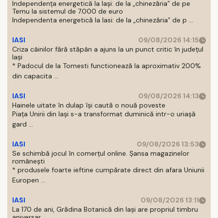
Independența energetică la Iași: de la „chinezăria” de pe
Temu la sistemul de 7.000 de euro
Independenta energetică la Iasi: de la „chinezăria” de p ...
IASI
09/08/2026 14:15
Criza câinilor fără stăpân a ajuns la un punct critic în județul
Iași
* Padocul de la Tomesti functionează la aproximativ 200%
din capacita ...
IASI
09/08/2026 14:13
Hainele uitate în dulap îşi caută o nouă poveste
Piaţa Unirii din Iaşi s-a transformat duminică intr-o uriaşă
gard ...
IASI
09/08/2026 13:53
Se schimbă jocul în comerțul online. Șansa magazinelor
românești
* produsele foarte ieftine cumpărate direct din afara Uniunii
Europen ...
IASI
09/08/2026 13:11
La 170 de ani, Grădina Botanică din Iași are propriul timbru
aniversar