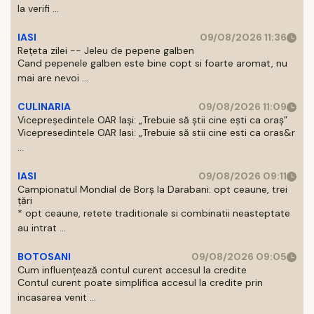
la verifi ...
IASI
09/08/2026 11:36
Rețeta zilei -- Jeleu de pepene galben
Cand pepenele galben este bine copt si foarte aromat, nu
mai are nevoi ...
CULINARIA
09/08/2026 11:09
Vicepreședintele OAR Iași: „Trebuie să știi cine ești ca oraș”
Vicepresedintele OAR Iasi: „Trebuie să stii cine esti ca oras&r
...
IASI
09/08/2026 09:11
Campionatul Mondial de Borș la Darabani: opt ceaune, trei
țări
* opt ceaune, retete traditionale si combinatii neasteptate
au intrat ...
BOTOSANI
09/08/2026 09:05
Cum influențează contul curent accesul la credite
Contul curent poate simplifica accesul la credite prin
incasarea venit ...