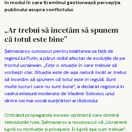
în modul în care Kremlinul gestionează percepția
publicului asupra conflictului.
„Ar trebui să încetăm să spunem
că totul este bine”
Șahnazarov, cunoscut pentru loialitatea sa față de
regimul lui Putin, a părut vizibil afectat de evoluțiile de pe
frontul ucrainean.
„Este o situație în care trebuie să
vorbești clar. Situația este de așa natură încât ar trebui
să încetăm să spunem că totul este în regulă. Sunt
multe lucruri care nu sunt bune”
, a declarat regizorul în
cadrul emisiunii moderate de Vladimir Soloviov, unul
dintre cei mai vocali susținători ai războiului.
Criticând propaganda excesiv optimistă care domină
televiziunile ruse, Șahnazarov a recunoscut că „Ucrainenii
luptă cu motivație și pricepere. Ei luptă așa cum trebuie”,