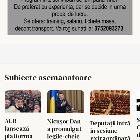
Subiecte asemanatoare
S
AUR
Nicușor Dan
Deputații intră
C
lansează
a promulgat
în sesiune
d
platforma
legile-cheie
extraordinară