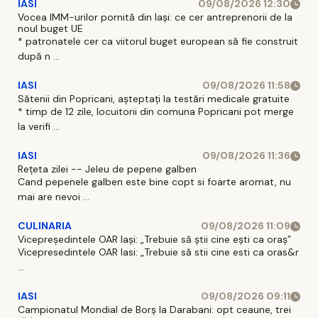
IASI
09/08/2026 12:30
Vocea IMM-urilor pornită din Iași: ce cer antreprenorii de la
noul buget UE
* patronatele cer ca viitorul buget european să fie construit
după n ...
IASI
09/08/2026 11:58
Sătenii din Popricani, așteptați la testări medicale gratuite
* timp de 12 zile, locuitorii din comuna Popricani pot merge
la verifi ...
IASI
09/08/2026 11:36
Rețeta zilei -- Jeleu de pepene galben
Cand pepenele galben este bine copt si foarte aromat, nu
mai are nevoi ...
CULINARIA
09/08/2026 11:09
Vicepreședintele OAR Iași: „Trebuie să știi cine ești ca oraș”
Vicepresedintele OAR Iasi: „Trebuie să stii cine esti ca oras&r
...
IASI
09/08/2026 09:11
Campionatul Mondial de Borș la Darabani: opt ceaune, trei