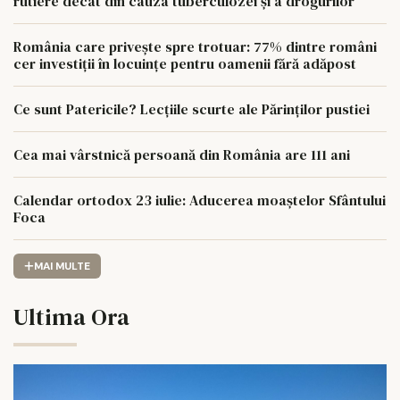
rutiere decât din cauza tuberculozei și a drogurilor
România care privește spre trotuar: 77% dintre români
cer investiții în locuințe pentru oamenii fără adăpost
Ce sunt Patericile? Lecțiile scurte ale Părinților pustiei
Cea mai vârstnică persoană din România are 111 ani
Calendar ortodox 23 iulie: Aducerea moaștelor Sfântului
Foca
MAI MULTE
Ultima Ora