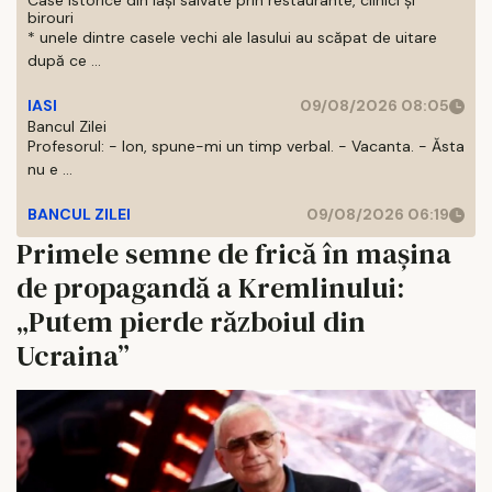
Case istorice din Iași salvate prin restaurante, clinici și
birouri
* unele dintre casele vechi ale Iasului au scăpat de uitare
după ce ...
IASI
09/08/2026 08:05
Bancul Zilei
Profesorul: - Ion, spune-mi un timp verbal. - Vacanta. - Ăsta
nu e ...
BANCUL ZILEI
09/08/2026 06:19
Primele semne de frică în mașina
de propagandă a Kremlinului:
„Putem pierde războiul din
Ucraina”