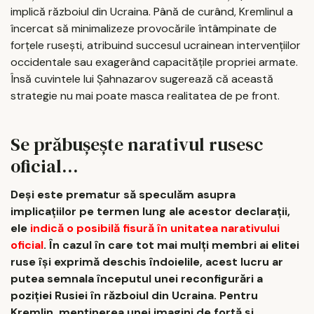
implică războiul din Ucraina. Până de curând, Kremlinul a
încercat să minimalizeze provocările întâmpinate de
forțele rusești, atribuind succesul ucrainean intervențiilor
occidentale sau exagerând capacitățile propriei armate.
Însă cuvintele lui Șahnazarov sugerează că această
strategie nu mai poate masca realitatea de pe front.
Se prăbușește narativul rusesc
oficial…
Deși este prematur să speculăm asupra
implicațiilor pe termen lung ale acestor declarații,
ele
indică o posibilă fisură în unitatea narativului
oficial
. În cazul în care tot mai mulți membri ai elitei
ruse își exprimă deschis îndoielile, acest lucru ar
putea semnala începutul unei reconfigurări a
poziției Rusiei în războiul din Ucraina. Pentru
Kremlin, menținerea unei imagini de forță și