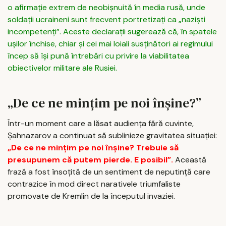
o afirmație extrem de neobișnuită în media rusă, unde
soldații ucraineni sunt frecvent portretizați ca „naziști
incompetenți”. Aceste declarații sugerează că, în spatele
ușilor închise, chiar și cei mai loiali susținători ai regimului
încep să își pună întrebări cu privire la viabilitatea
obiectivelor militare ale Rusiei.
„De ce ne mințim pe noi înșine?”
Într-un moment care a lăsat audiența fără cuvinte,
Șahnazarov a continuat să sublinieze gravitatea situației:
„De ce ne mințim pe noi înșine? Trebuie să
presupunem că putem pierde. E posibil”.
Această
frază a fost însoțită de un sentiment de neputință care
contrazice în mod direct narativele triumfaliste
promovate de Kremlin de la începutul invaziei.