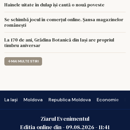
Hainele uitate în dulap îşi caută o nouă poveste
Se schimbă jocul în comerțul online. Șansa magazinelor
românești
La 170 de ani, Grădina Botanică din Iași are propriul
timbru aniversar
MAI MULTE STIRI
La Iași
Moldova
Republica Moldova
Economie
In
Ziarul Evenimentul
Editia online din -
09.08.2026
-
11:41