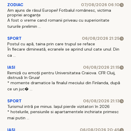
ZODIAC
07/08/2026 06:10
Am ajuns de râsul Europei! Fotbalul românesc, victima
propriei aroganțe
A fost o vreme cand romanii priveau cu superioritate
tururile prelimin ...
SPORT
06/08/2026 21:25
Postul cu apă, taina prin care trupul se reface
În fiecare dimineată, ecranele se aprind unul cate unul. Din
ca ...
IASI
06/08/2026 21:15
Remiză cu emoții pentru Universitatea Craiova. CFR Cluij,
distrusă în Gruia!
* momente dramatice la finalul meciului din Finlanda, după
ce un juc� ...
SPORT
06/08/2026 21:13
Turismul intră pe minus. Iașul pierde vizitatori în 2026
* hotelurile, pensiunile si apartamentele inchiriate primesc
mai putin ...
IASI
06/08/2026 20:45