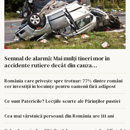
Semnal de alarmă: Mai mulți tineri mor în
accidente rutiere decât din cauza
tuberculozei și a drogurilor
România care privește spre trotuar: 77% dintre români
cer investiții în locuințe pentru oamenii fără adăpost
Ce sunt Patericile? Lecțiile scurte ale Părinților pustiei
Cea mai vârstnică persoană din România are 111 ani