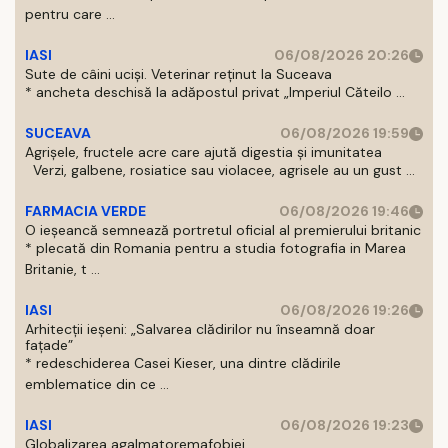
pentru care ...
IASI
06/08/2026 20:26
Sute de câini uciși. Veterinar reținut la Suceava
* ancheta deschisă la adăpostul privat „Imperiul Căteilo ...
SUCEAVA
06/08/2026 19:59
Agrișele, fructele acre care ajută digestia și imunitatea
Verzi, galbene, rosiatice sau violacee, agrisele au un gust ...
FARMACIA VERDE
06/08/2026 19:46
O ieșeancă semnează portretul oficial al premierului britanic
* plecată din Romania pentru a studia fotografia in Marea
Britanie, t ...
IASI
06/08/2026 19:26
Arhitecții ieșeni: „Salvarea clădirilor nu înseamnă doar
fațade”
* redeschiderea Casei Kieser, una dintre clădirile
emblematice din ce ...
IASI
06/08/2026 19:23
Globalizarea agalmatoremafobiei