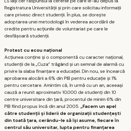
LS Iaşi cer răspunsul la cererile pe care le-au depus la
Registratura Universităţii şi prin care solicitau informaţii
care privesc direct studenţii. În plus, se doreşte
adoptarea unei metodologii în vederea acordării de
credite pentru acţiunile de voluntariat pe care le
desfăşoară studenţii.
Protest cu ecou naţional
Acţiunea conţine şi o componentă cu caracter naţional,
studenţii de la „Cuza” trăgând şi un semnal de alarmă cu
privire la slaba finanţare a educaţiei. Din nou, se încearcă
aprobarea alocării a 6% din PIB pentru educaţie şi 1%
pentru cercetare. Amintim că, în urmă cu un an, aceeaşi
cauză a reunit aproximativ 10.000 de studenţi din 10
centre universitare din ţară, procentul de minim 6% din
PIB fiind propus încă din anul 2005.
„Facem un apel
către studenţii şi liderii de organizaţii studenţeşti
din toată ţara, cerându-le să îşi asume, fiecare în
centrul său universitar, lupta pentru finanţarea