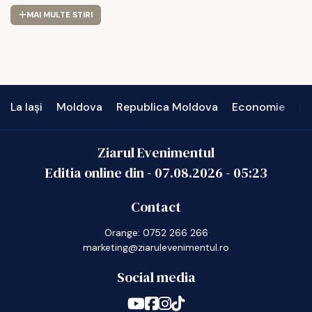
MAI MULTE STIRI
La Iași
Moldova
Republica Moldova
Economie
In
Ziarul Evenimentul
Editia online din -
07.08.2026
-
05:23
Contact
Orange: 0752 266 266
marketing@ziarulevenimentul.ro
Social media