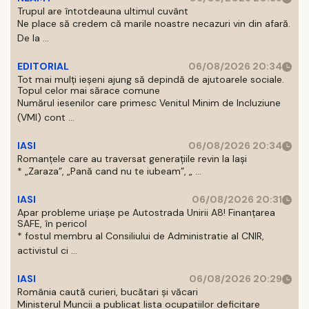
Trupul are întotdeauna ultimul cuvânt
Ne place să credem că marile noastre necazuri vin din afară.
De la ...
EDITORIAL
06/08/2026 20:34
Tot mai mulți ieșeni ajung să depindă de ajutoarele sociale.
Topul celor mai sărace comune
Numărul iesenilor care primesc Venitul Minim de Incluziune
(VMI) cont ...
IASI
06/08/2026 20:34
Romanțele care au traversat generațiile revin la Iași
* „Zaraza”, „Pană cand nu te iubeam”, „ ...
IASI
06/08/2026 20:31
Apar probleme uriașe pe Autostrada Unirii A8! Finanțarea
SAFE, în pericol
* fostul membru al Consiliului de Administratie al CNIR,
activistul ci ...
IASI
06/08/2026 20:29
România caută curieri, bucătari și văcari
Ministerul Muncii a publicat lista ocupatiilor deficitare