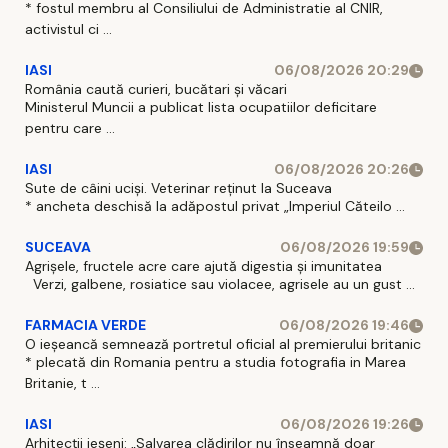
* fostul membru al Consiliului de Administratie al CNIR,
activistul ci ...
IASI
06/08/2026 20:29
România caută curieri, bucătari și văcari
Ministerul Muncii a publicat lista ocupatiilor deficitare
pentru care ...
IASI
06/08/2026 20:26
Sute de câini uciși. Veterinar reținut la Suceava
* ancheta deschisă la adăpostul privat „Imperiul Căteilo ...
SUCEAVA
06/08/2026 19:59
Agrișele, fructele acre care ajută digestia și imunitatea
Verzi, galbene, rosiatice sau violacee, agrisele au un gust ...
FARMACIA VERDE
06/08/2026 19:46
O ieșeancă semnează portretul oficial al premierului britanic
* plecată din Romania pentru a studia fotografia in Marea
Britanie, t ...
IASI
06/08/2026 19:26
Arhitecții ieșeni: „Salvarea clădirilor nu înseamnă doar