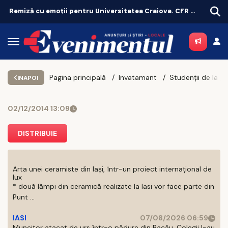
Remiză cu emoții pentru Universitatea Craiova. CFR Cluij, distrusă în Gruia!
Târgu-Neamț testează un purtător de cuvânt creat cu inteligență artificială
Pagina principală
Invatamant
INAPOI
02/12/2014 13:09
DISTRIBUIE
Arta unei ceramiste din Iași, într-un proiect internațional de
lux
* două lămpi din ceramică realizate la Iasi vor face parte din
Punt ...
IASI
07/08/2026 06:59
Muncitor atacat de urs într-o pădure din Bacău. Colegii l-au