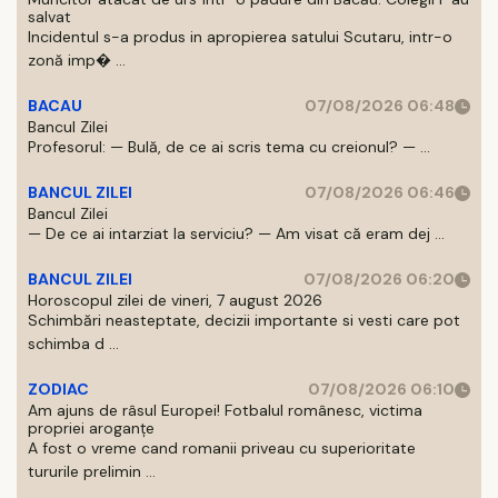
salvat
Incidentul s-a produs in apropierea satului Scutaru, intr-o
zonă imp� ...
BACAU
07/08/2026 06:48
Bancul Zilei
Profesorul: — Bulă, de ce ai scris tema cu creionul? — ...
BANCUL ZILEI
07/08/2026 06:46
Bancul Zilei
— De ce ai intarziat la serviciu? — Am visat că eram dej ...
BANCUL ZILEI
07/08/2026 06:20
Horoscopul zilei de vineri, 7 august 2026
Schimbări neasteptate, decizii importante si vesti care pot
schimba d ...
ZODIAC
07/08/2026 06:10
Am ajuns de râsul Europei! Fotbalul românesc, victima
propriei aroganțe
A fost o vreme cand romanii priveau cu superioritate
tururile prelimin ...