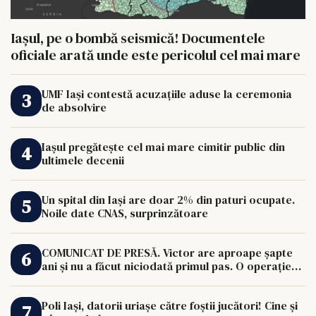
Iașul, pe o bombă seismică! Documentele
oficiale arată unde este pericolul cel mai mare
UMF Iași contestă acuzațiile aduse la ceremonia
de absolvire
Iașul pregătește cel mai mare cimitir public din
ultimele decenii
Un spital din Iași are doar 2% din paturi ocupate.
Noile date CNAS, surprinzătoare
COMUNICAT DE PRESĂ. Victor are aproape șapte
ani și nu a făcut niciodată primul pas. O operație
de 33.000 de euro îi poate schimba viața.
Poli Iași, datorii uriașe către foștii jucători! Cine și