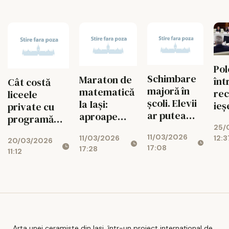
care
studenții
învață,
colaborează
și creează
Pol
Schimbare
Maraton de
înt
Cât costă
majoră în
matematică
rec
liceele
școli. Elevii
la Iași:
ieş
private cu
ar putea
aproape
pr
programă
începe
1.000 de
25/
românească?
11/03/2026
cursurile
12:3
11/03/2026
elevi au
20/03/2026
Ce variante
17:08
17:28
mai târziu
participat la
11:12
ai în
patru
București și
competiții în
care sunt
două zile
taxele în
2026
Arta unei ceramiste din Iași, într-un proiect internațional de