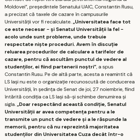
Moldovei”, preşedintele Senatului UAIC, Constantin Rusu,
a precizat că taxele de cazare în campusurile
Universităţii vor fi recalculate.
„Universitatea face tot
ce este necesar - şi Senatul Universităţii la fel -
acolo unde sunt probleme, unde trebuie
respectate nişte proceduri. Avem în discuţie
reluarea procedurilor de calculare a tarifelor de
cazare, pentru că ascultăm punctul de vedere al
studenţilor, ei fiind partenerii noştri”
, a spus
Constantin Rusu. Pe de altă parte, acesta a reamintit că
LS Iaşi nu este o organizaţie recunoscută de conducerea
Universităţii, în şedinţa de Senat de joi, 27 noiembrie, fiind
întărită condiţia ca LS Iaşi să-şi schimbe denumirea şi
sigla.
„Doar respectând această condiţie, Senatul
Universităţii ar avea competenţa pentru a le
transmite un punct de vedere şi a le răspunde la
memorii, pentru că nu reprezintă majoritatea
studenţilor din Universitatea Cuza decât într-o