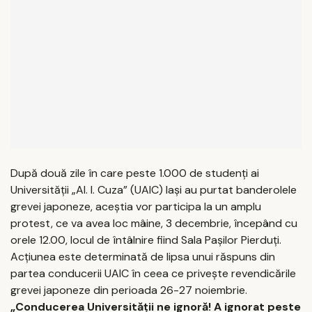
După două zile în care peste 1.000 de studenţi ai
Universităţii „Al. I. Cuza” (UAIC) Iaşi au purtat banderolele
grevei japoneze, aceştia vor participa la un amplu
protest, ce va avea loc mâine, 3 decembrie, începând cu
orele 12.00, locul de întâlnire fiind Sala Paşilor Pierduţi.
Acţiunea este determinată de lipsa unui răspuns din
partea conducerii UAIC în ceea ce priveşte revendicările
grevei japoneze din perioada 26-27 noiembrie.
„Conducerea Universităţii ne ignoră! A ignorat peste