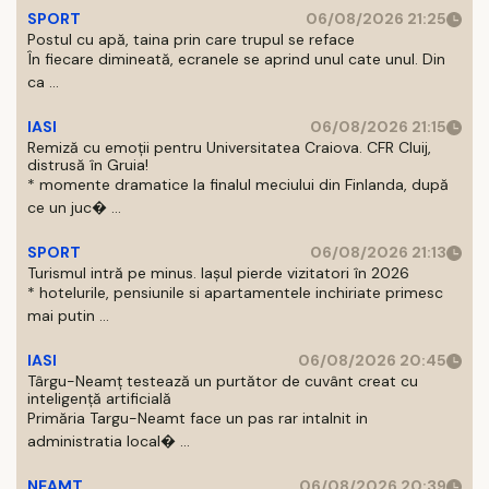
SPORT
06/08/2026 21:25
Postul cu apă, taina prin care trupul se reface
În fiecare dimineată, ecranele se aprind unul cate unul. Din
ca ...
IASI
06/08/2026 21:15
Remiză cu emoții pentru Universitatea Craiova. CFR Cluij,
distrusă în Gruia!
* momente dramatice la finalul meciului din Finlanda, după
ce un juc� ...
SPORT
06/08/2026 21:13
Turismul intră pe minus. Iașul pierde vizitatori în 2026
* hotelurile, pensiunile si apartamentele inchiriate primesc
mai putin ...
IASI
06/08/2026 20:45
Târgu-Neamț testează un purtător de cuvânt creat cu
inteligență artificială
Primăria Targu-Neamt face un pas rar intalnit in
administratia local� ...
NEAMT
06/08/2026 20:39