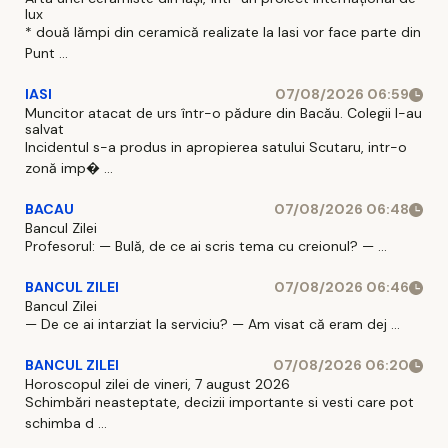
lux
* două lămpi din ceramică realizate la Iasi vor face parte din
Punt ...
IASI
07/08/2026 06:59
Muncitor atacat de urs într-o pădure din Bacău. Colegii l-au
salvat
Incidentul s-a produs in apropierea satului Scutaru, intr-o
zonă imp� ...
BACAU
07/08/2026 06:48
Bancul Zilei
Profesorul: — Bulă, de ce ai scris tema cu creionul? — ...
BANCUL ZILEI
07/08/2026 06:46
Bancul Zilei
— De ce ai intarziat la serviciu? — Am visat că eram dej ...
BANCUL ZILEI
07/08/2026 06:20
Horoscopul zilei de vineri, 7 august 2026
Schimbări neasteptate, decizii importante si vesti care pot
schimba d ...