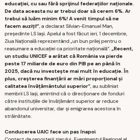
educaţiei, cu sau fără sprijinul federaţiilor naţionale.
De data aceasta nu ar trebui doar să cerem 6%. Ar
trebui să luăm minim 6%! A venit timpul să ne
facem auziţi!”
, a declarat Silvian-Emanuel Man,
preşedinte LS Iaşi. Apelul a fost făcut ieri, 1 decembrie,
Ziua Naţională reprezentând „un bun prilej pentru o
reasumare a educaţiei ca prioritate naţională”.
„Recent,
un studiu UNICEF a arătat că România va pierde
peste 17 miliarde de euro din PIB pe an până în
2025, dacă nu investeşte mai mult în educaţie. În
plus, creşterea finanţării ar mări proporţional şi
calitatea învăţământului superior”
, au subliniat
membrii LS Iaşi, amintind că o direcţionare de fonduri
către instituţiile de învăţământ superior ar reduce
abandonul universitar, dar şi emigrarea acestora în
străinătate.
Conducerea UAIC face un pas înapoi
Contact de reporterii ziarului „Evenimentul Regional al