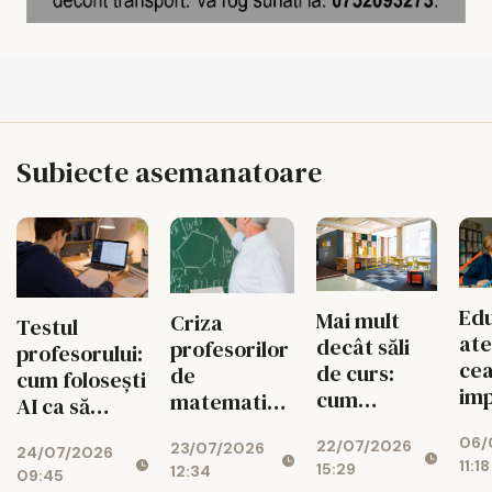
Subiecte asemanatoare
Edu
Mai mult
Criza
Testul
ate
decât săli
profesorilor
profesorului:
cea
de curs:
de
cum folosești
im
cum
matematică,
AI ca să
lec
dezvoltă
fizică și
gândești mai
06/
pe
22/07/2026
UAIC
23/07/2026
chimie
24/07/2026
bine
11:18
15:29
cop
12:34
campusul în
explodează
09:45