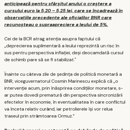
anticipează pentru sfârșitul anului o creștere a
cursului euro la 5,20 – 5,25 lei, care se încadrează în
observațiile precedente ale oficialilor BNR care
recunoșteau o supraapreciere a leului de 5%.
Cei de la BCR atrag atenția asupra faptului că
„deprecierea suplimentară a leului reprezintă un risc în
sus pentru perspectiva inflaţiei, deşi deocamdată cursul
de schimb pare să se fi stabilizat."
Înainte cu câteva zile de ședința de politică monetară a
BNR, viceguvernatorul Cosmin Marinescu explică că „o
intervenție acum, prin înăsprirea condițiilor monetare, s-
ar putea dovedi prematură din perspectiva sincronizării
efectelor în economie, în eventualitatea în care conflictul
va înceta relativ curând, iar petrolierele își vor relua
traseul prin strâmtoarea Ormuz.”