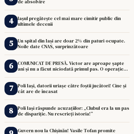
de absolvire
Iașul pregătește cel mai mare cimitir public din
ultimele decenii
Un spital din Iași are doar 2% din paturi ocupate.
Noile date CNAS, surprinzătoare
COMUNICAT DE PRESĂ. Victor are aproape șapte
ani și nu a făcut niciodată primul pas. O operație
de 33.000 de euro îi poate schimba viața.
Poli Iași, datorii uriașe către foștii jucători! Cine și
cât are de încasat
Poli Iași răspunde acuzațiilor: „Clubul era la un pas
de dispariție. Nu rescrieți istoria!”
Guvern nou la Chișinău! Vasile Tofan promite