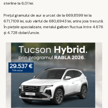
sterline la 6,01 lei.
Prețul gramului de aur a urcat de la 669,8599 lei la
671,7109 lei, sub vârful de 680,6943 lei, atins joia trecută.
În piețele specializate, metalul galben fluctua între 4.676
și 4.728 dolari/uncie.