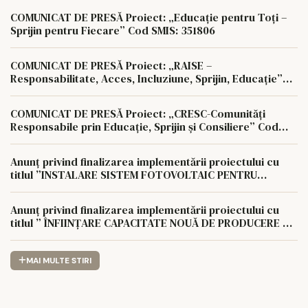
COMUNICAT DE PRESĂ Proiect: „Educație pentru Toți –
Sprijin pentru Fiecare” Cod SMIS: 351806
COMUNICAT DE PRESĂ Proiect: „RAISE –
Responsabilitate, Acces, Incluziune, Sprijin, Educație”
Cod SMIS: 350622
COMUNICAT DE PRESĂ Proiect: „CRESC-Comunități
Responsabile prin Educație, Sprijin și Consiliere” Cod
SMIS: 350657
Anunț privind finalizarea implementării proiectului cu
titlul ”INSTALARE SISTEM FOTOVOLTAIC PENTRU
AUTOCONSUM LA NIVELUL AGROCOMPLEX LUNCA
PAȘCANI S.A
Anunț privind finalizarea implementării proiectului cu
titlul ” ÎNFIINȚARE CAPACITATE NOUĂ DE PRODUCERE A
ENERGIEI REGENERABILE PENTRU AUTOCONSUMUL
AGROCOMPLEX LUNCA PAȘCANI S.A.
MAI MULTE STIRI