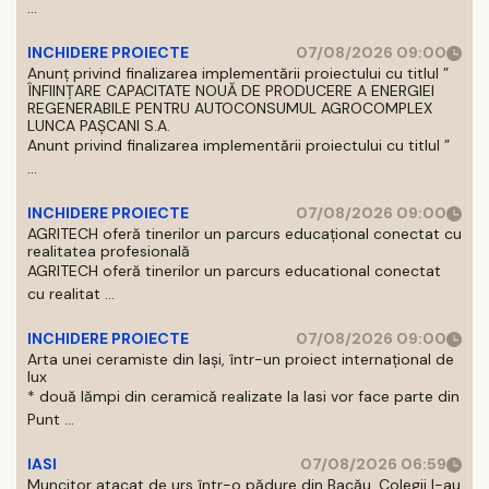
...
INCHIDERE PROIECTE
07/08/2026 09:00
Anunț privind finalizarea implementării proiectului cu titlul ”
ÎNFIINȚARE CAPACITATE NOUĂ DE PRODUCERE A ENERGIEI
REGENERABILE PENTRU AUTOCONSUMUL AGROCOMPLEX
LUNCA PAȘCANI S.A.
Anunt privind finalizarea implementării proiectului cu titlul ”
...
INCHIDERE PROIECTE
07/08/2026 09:00
AGRITECH oferă tinerilor un parcurs educațional conectat cu
realitatea profesională
AGRITECH oferă tinerilor un parcurs educational conectat
cu realitat ...
INCHIDERE PROIECTE
07/08/2026 09:00
Arta unei ceramiste din Iași, într-un proiect internațional de
lux
* două lămpi din ceramică realizate la Iasi vor face parte din
Punt ...
IASI
07/08/2026 06:59
Muncitor atacat de urs într-o pădure din Bacău. Colegii l-au