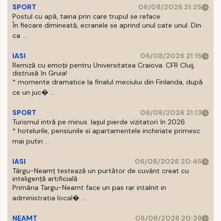
SPORT
06/08/2026 21:25
Postul cu apă, taina prin care trupul se reface
În fiecare dimineată, ecranele se aprind unul cate unul. Din
ca ...
IASI
06/08/2026 21:15
Remiză cu emoții pentru Universitatea Craiova. CFR Cluij,
distrusă în Gruia!
* momente dramatice la finalul meciului din Finlanda, după
ce un juc� ...
SPORT
06/08/2026 21:13
Turismul intră pe minus. Iașul pierde vizitatori în 2026
* hotelurile, pensiunile si apartamentele inchiriate primesc
mai putin ...
IASI
06/08/2026 20:45
Târgu-Neamț testează un purtător de cuvânt creat cu
inteligență artificială
Primăria Targu-Neamt face un pas rar intalnit in
administratia local� ...
NEAMT
06/08/2026 20:39