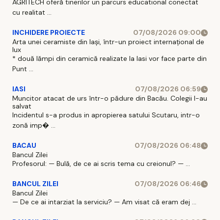
AGRITECH oferă tinerilor un parcurs educational conectat
cu realitat ...
INCHIDERE PROIECTE
07/08/2026 09:00
Arta unei ceramiste din Iași, într-un proiect internațional de
lux
* două lămpi din ceramică realizate la Iasi vor face parte din
Punt ...
IASI
07/08/2026 06:59
Muncitor atacat de urs într-o pădure din Bacău. Colegii l-au
salvat
Incidentul s-a produs in apropierea satului Scutaru, intr-o
zonă imp� ...
BACAU
07/08/2026 06:48
Bancul Zilei
Profesorul: — Bulă, de ce ai scris tema cu creionul? — ...
BANCUL ZILEI
07/08/2026 06:46
Bancul Zilei
— De ce ai intarziat la serviciu? — Am visat că eram dej ...