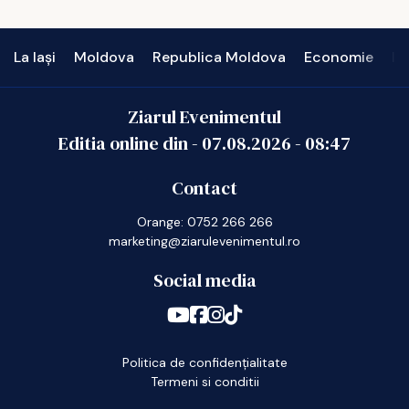
La Iași
Moldova
Republica Moldova
Economie
In
Ziarul Evenimentul
Editia online din -
07.08.2026
-
08:47
Contact
Orange: 0752 266 266
marketing@ziarulevenimentul.ro
Social media
Politica de confidențialitate
Termeni si conditii