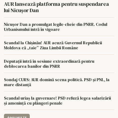
AUR lansează platforma pentru suspendarea
lui Nicușor Dan
Nicușor Dan a promulgat legile-cheie din PNRR. Codul
Urbanismului intră în vigoare
Scandal la Chișinău! AUR acuză Guvernul Republicii
Moldova că „taie” Ziua Limbii Române
Deputații intră în sesiune extraordinară pentru
deblocarea banilor din PNRR
Sondaj CURS: AUR domină scena politică. PSD și PNL, la
mare distanță
Scandal uriaș la guvernare! PSD refuză legea salarizării
și amenință cu plângeri penale
MAI MULTE