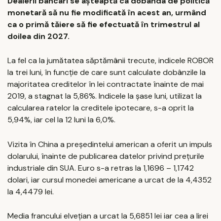
Dealerii bancari se așteaptă ca dobânda de politică
monetară să nu fie modificată în acest an, urmând
ca o primă tăiere să fie efectuată în trimestrul al
doilea din 2027.
La fel ca la jumătatea săptămânii trecute, indicele ROBOR
la trei luni, în funcţie de care sunt calculate dobânzile la
majoritatea creditelor în lei contractate înainte de mai
2019, a stagnat la 5,86%. Indicele la șase luni, utilizat la
calcularea ratelor la creditele ipotecare, s-a oprit la
5,94%, iar cel la 12 luni la 6,0%.
Vizita în China a președintelui american a oferit un impuls
dolarului, înainte de publicarea datelor privind prețurile
industriale din SUA. Euro s-a retras la 1,1696 – 1,1742
dolari, iar cursul monedei americane a urcat de la 4,4352
la 4,4479 lei.
Media francului elvețian a urcat la 5,6851 lei iar cea a lirei