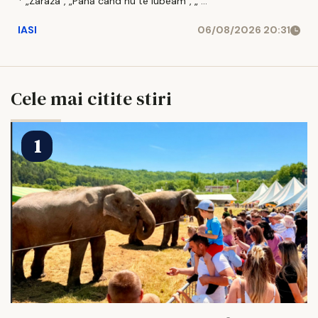
* „Zaraza”, „Pană cand nu te iubeam”, „ ...
IASI
06/08/2026 20:31
Cele mai citite stiri