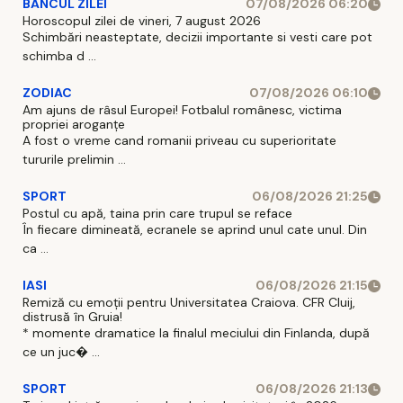
BANCUL ZILEI
07/08/2026 06:20
Horoscopul zilei de vineri, 7 august 2026
Schimbări neasteptate, decizii importante si vesti care pot
schimba d ...
ZODIAC
07/08/2026 06:10
Am ajuns de râsul Europei! Fotbalul românesc, victima
propriei aroganțe
A fost o vreme cand romanii priveau cu superioritate
tururile prelimin ...
SPORT
06/08/2026 21:25
Postul cu apă, taina prin care trupul se reface
În fiecare dimineată, ecranele se aprind unul cate unul. Din
ca ...
IASI
06/08/2026 21:15
Remiză cu emoții pentru Universitatea Craiova. CFR Cluij,
distrusă în Gruia!
* momente dramatice la finalul meciului din Finlanda, după
ce un juc� ...
SPORT
06/08/2026 21:13