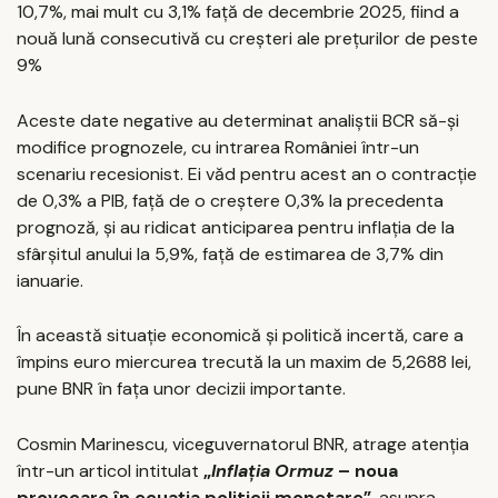
10,7%, mai mult cu 3,1% față de decembrie 2025, fiind a
nouă lună consecutivă cu creşteri ale prețurilor de peste
9%
Aceste date negative au determinat analiștii BCR să-și
modifice prognozele, cu intrarea României într-un
scenariu recesionist. Ei văd pentru acest an o contracţie
de 0,3% a PIB, față de o creștere 0,3% la precedenta
prognoză, și au ridicat anticiparea pentru inflația de la
sfârșitul anului la 5,9%, față de estimarea de 3,7% din
ianuarie.
În această situație economică și politică incertă, care a
împins euro miercurea trecută la un maxim de 5,2688 lei,
pune BNR în fața unor decizii importante.
Cosmin Marinescu, viceguvernatorul BNR, atrage atenția
într-un articol intitulat
„
Inflația Ormuz
– noua
provocare în ecuația politicii monetare”
, asupra