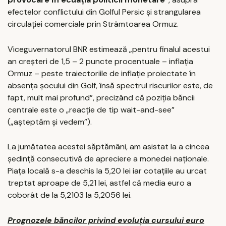
efectelor conflictului din Golful Persic și strangularea
circulației comerciale prin Strâmtoarea Ormuz.
Viceguvernatorul BNR estimează „pentru finalul acestui
an creșteri de 1,5 – 2 puncte procentuale – inflația
Ormuz – peste traiectoriile de inflație proiectate în
absența șocului din Golf, însă spectrul riscurilor este, de
fapt, mult mai profund”, precizând că poziția băncii
centrale este o „reacție de tip wait-and-see”
(„așteptăm și vedem”).
La jumătatea acestei săptămâni, am asistat la a cincea
ședință consecutivă de apreciere a monedei naționale.
Piața locală s-a deschis la 5,20 lei iar cotațiile au urcat
treptat aproape de 5,21 lei, astfel că media euro a
coborât de la 5,2103 la 5,2056 lei.
Prognozele băncilor privind evoluția cursului euro