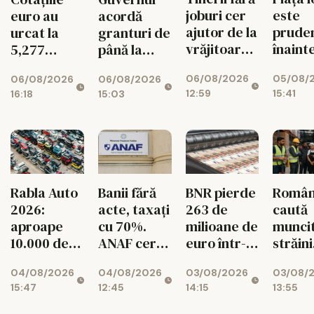
joburi cer
este
euro au
acordă
ajutor de la
prude
urcat la
granturi de
vrăjitoare
înaint
5,277
până la
pe Etsy
decizi
lei/euro
200.000 de
06/08/2026
05/08/
06/08/2026
06/08/2026
Moody
euro
12:59
15:41
16:18
15:03
pentru
românii din
diaspora
BNR pierde
Român
Rabla Auto
Banii fără
263 de
caută
2026:
acte, taxați
milioane de
muncit
aproape
cu 70%.
euro într-o
străini
10.000 de
ANAF cere
singură
pentru
dosare
426
03/08/2026
03/08/
04/08/2026
04/08/2026
lună!
de mes
aprobate
milioane de
14:15
13:55
15:47
12:45
Rezervele
lei
valutare