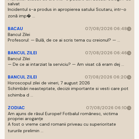
salvat
Incidentul s-a produs in apropierea satului Scutaru, intr-o
zonă imp� ...
BACAU
07/08/2026 06:48
Bancul Zilei
Profesorul: — Bulă, de ce ai scris tema cu creionul? — ...
BANCUL ZILEI
07/08/2026 06:46
Bancul Zilei
— De ce ai intarziat la serviciu? — Am visat că eram dej ...
BANCUL ZILEI
07/08/2026 06:20
Horoscopul zilei de vineri, 7 august 2026
Schimbări neasteptate, decizii importante si vesti care pot
schimba d ...
ZODIAC
07/08/2026 06:10
Am ajuns de râsul Europei! Fotbalul românesc, victima
propriei aroganțe
A fost o vreme cand romanii priveau cu superioritate
tururile prelimin ...