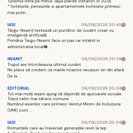
Turismul intră pe minus. Iașul pierde vizitatori în 2026
* hotelurile, pensiunile si apartamentele inchiriate primesc
mai putin ...
IASI
06/08/2026 20:45
Târgu-Neamț testează un purtător de cuvânt creat cu
inteligență artificială
Primăria Targu-Neamt face un pas rar intalnit in
administratia local� ...
NEAMT
06/08/2026 20:39
Trupul are întotdeauna ultimul cuvânt
Ne place să credem că marile noastre necazuri vin din afară.
De la ...
EDITORIAL
06/08/2026 20:34
Tot mai mulți ieșeni ajung să depindă de ajutoarele sociale.
Topul celor mai sărace comune
Numărul iesenilor care primesc Venitul Minim de Incluziune
(VMI) cont ...
IASI
06/08/2026 20:34
Romanțele care au traversat generațiile revin la Iași