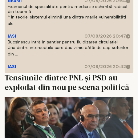
NEAMT
07/08/2026 20:54
Examenul de specialitate pentru medici se schimbă radical
din toamnă
* in teorie, sistemul elimină una dintre marile vulnerabilităti
ale ...
IASI
07/08/2026 20:47
Bucșinescu intră în șantier pentru fluidizarea circulației
Una dintre intersectiile care dau zilnic bătăi de cap soferilor
din ...
IASI
07/08/2026 20:42
Tensiunile dintre PNL și PSD au
explodat din nou pe scena politică