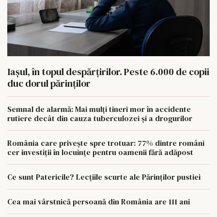
Iașul, în topul despărțirilor. Peste 6.000 de copii
duc dorul părinților
Semnal de alarmă: Mai mulți tineri mor în accidente
rutiere decât din cauza tuberculozei și a drogurilor
România care privește spre trotuar: 77% dintre români
cer investiții în locuințe pentru oamenii fără adăpost
Ce sunt Patericile? Lecțiile scurte ale Părinților pustiei
Cea mai vârstnică persoană din România are 111 ani