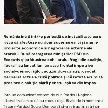
România intră într-o perioadă de instabilitate care
riscă să afecteze nu doar guvernarea, ci și marile
proiecte economice și negocierile externe ale
statului. După retragerea miniștrilor PSD din
Executiv și prăbușirea echilibrului fragil din coaliție,
liberalii au lansat luni un atac frontal împotriva
social-democraților, acuzându-i că au provocat
deliberat actuala criză politică și că refuză acum să
prezinte o soluție clară pentru ieșirea din impas.
Într-un comunicat extrem de dur, Partidul Național
Liberal transmite că au trecut deja 18 zile de la momentul
în care Partidul Social Democrat și-a retras miniștrii din