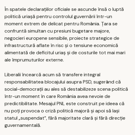
În spatele declarațiilor oficiale se ascunde însă o luptă
politică uriașă pentru controlul guvernării într-un
moment extrem de delicat pentru România. Țara se
confruntă simultan cu presiuni bugetare majore,
negocieri europene sensibile, proiecte strategice de
infrastructură aflate în risc și o tensiune economică
alimentată de deficitul uriaș și de costurile tot mai mari
ale împrumuturilor externe.
Liberalii încearcă acum să transfere integral
responsabilitatea blocajului asupra PSD, sugerând că
social-democrații au ales să destabilizeze scena politică
într-un moment în care România avea nevoie de
predictibilitate. Mesajul PNL este construit pe ideea că
nu poți provoca o criză politică majoră și apoi să lași
statul „suspendat”, fără majoritate clară și fără direcție
guvernamentală.