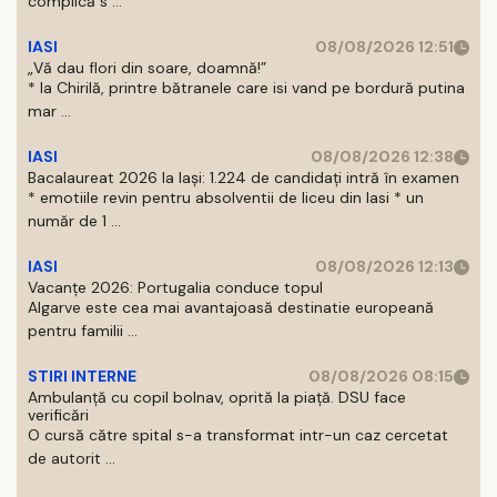
complică s ...
IASI
08/08/2026 12:51
„Vă dau flori din soare, doamnă!”
* la Chirilă, printre bătranele care isi vand pe bordură putina
mar ...
IASI
08/08/2026 12:38
Bacalaureat 2026 la Iași: 1.224 de candidați intră în examen
* emotiile revin pentru absolventii de liceu din Iasi * un
număr de 1 ...
IASI
08/08/2026 12:13
Vacanțe 2026: Portugalia conduce topul
Algarve este cea mai avantajoasă destinatie europeană
pentru familii ...
STIRI INTERNE
08/08/2026 08:15
Ambulanță cu copil bolnav, oprită la piață. DSU face
verificări
O cursă către spital s-a transformat intr-un caz cercetat
de autorit ...