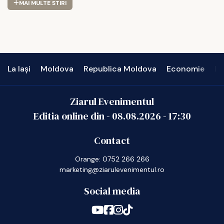
MAI MULTE STIRI
La Iași
Moldova
Republica Moldova
Economie
In
Ziarul Evenimentul
Editia online din -
08.08.2026
-
17:30
Contact
Orange: 0752 266 266
marketing@ziarulevenimentul.ro
Social media