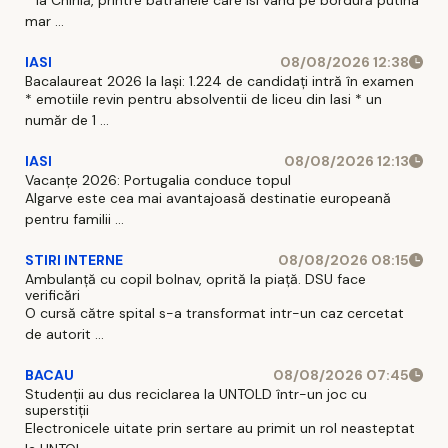
mar ...
IASI
08/08/2026 12:38
Bacalaureat 2026 la Iași: 1.224 de candidați intră în examen
* emotiile revin pentru absolventii de liceu din Iasi * un
număr de 1 ...
IASI
08/08/2026 12:13
Vacanțe 2026: Portugalia conduce topul
Algarve este cea mai avantajoasă destinatie europeană
pentru familii ...
STIRI INTERNE
08/08/2026 08:15
Ambulanță cu copil bolnav, oprită la piață. DSU face
verificări
O cursă către spital s-a transformat intr-un caz cercetat
de autorit ...
BACAU
08/08/2026 07:45
Studenții au dus reciclarea la UNTOLD într-un joc cu
superstiții
Electronicele uitate prin sertare au primit un rol neasteptat