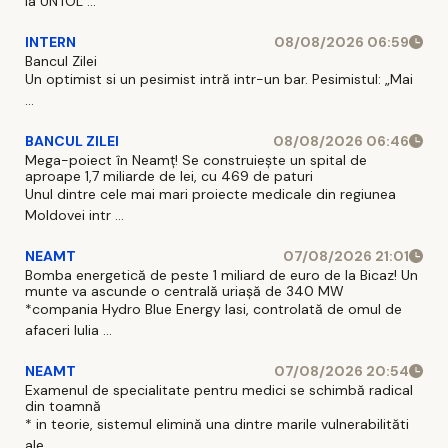
la UNTOL ...
INTERN
08/08/2026 06:59
Bancul Zilei
Un optimist si un pesimist intră intr-un bar. Pesimistul: „Mai
...
BANCUL ZILEI
08/08/2026 06:46
Mega-poiect în Neamț! Se construiește un spital de
aproape 1,7 miliarde de lei, cu 469 de paturi
Unul dintre cele mai mari proiecte medicale din regiunea
Moldovei intr ...
NEAMT
07/08/2026 21:01
Bomba energetică de peste 1 miliard de euro de la Bicaz! Un
munte va ascunde o centrală uriașă de 340 MW
*compania Hydro Blue Energy Iasi, controlată de omul de
afaceri Iulia ...
NEAMT
07/08/2026 20:54
Examenul de specialitate pentru medici se schimbă radical
din toamnă
* in teorie, sistemul elimină una dintre marile vulnerabilităti
ale ...