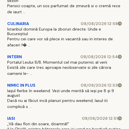
sezon
Piersici coapte, un sos parfumat de zmeură si o cremă rece
de iaurt ...
CULINARIA
08/08/2026 12:58
Istanbul domină Europa la zboruri directe. Unde e
Bucureștiul
Pentru cei care vor să plece in vacantă sau in interes de
afaceri f� ...
INTERN
08/08/2026 12:54
Portalul Leului 8/8. Momentul cel mai puternic al verii
Există zile care trec aproape neobservate si zile cărora
oamenii le- ...
NIMIC IN PLUS
08/08/2026 12:53
Iașul fierbe în weekend. Vezi unde merită să ieși pe 8 și 9
august
Dacă nu ai făcut incă planuri pentru weekend, Iasul iti
complică s ...
IASI
08/08/2026 12:51
„Vă dau flori din soare, doamnă!”
* la Chirilă, printre bătranele care isi vand pe bordură putina