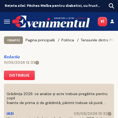
Istanbul domină Europa la zboruri directe. Unde e Bucureștiul
„Vă 
Pagina principală
Politica
Tensiunile dintre PNL și PSD a
INAPOI
Redactia
11/05/2026 12:33
DISTRIBUIE
Grădinița 2026: ce analize și acte trebuie pregătite pentru
copil
Înainte de prima zi de grădinită, părintii trebuie să pună ...
IASI
08/08/2026 19:32