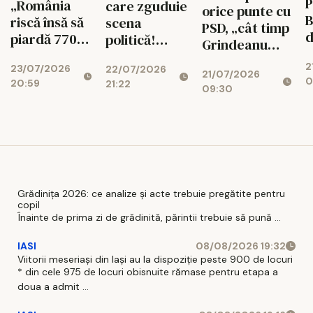
P
„România
care zguduie
orice punte cu
B
riscă însă să
scena
PSD, „cât timp
d
piardă 770
politică!
Grindeanu
ș
de milioane
Cotroceni
conduce
2
d
23/07/2026
de euro dacă
22/07/2026
explică de ce
21/07/2026
partidul”
0
20:59
r
21:22
legea
cresc
09:30
i
salarizării nu
suveraniștii
trece”
Grădinița 2026: ce analize și acte trebuie pregătite pentru
copil
Înainte de prima zi de grădinită, părintii trebuie să pună ...
IASI
08/08/2026 19:32
Viitorii meseriași din Iași au la dispoziție peste 900 de locuri
* din cele 975 de locuri obisnuite rămase pentru etapa a
doua a admit ...