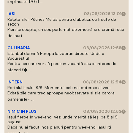
implineste 170 d ...
IASI
08/08/2026 13:01
Rețeta zilei: Pêches Melba pentru diabetici, cu fructe de
sezon
Piersici coapte, un sos parfumat de zmeură si o cremă rece
de iaurt ...
CULINARIA
08/08/2026 12:58
Istanbul domină Europa la zboruri directe. Unde e
Bucureștiul
Pentru cei care vor să plece in vacantă sau in interes de
afaceri f� ...
INTERN
08/08/2026 12:54
Portalul Leului 8/8. Momentul cel mai puternic al verii
Există zile care trec aproape neobservate si zile cărora
oamenii le- ...
NIMIC IN PLUS
08/08/2026 12:53
Iașul fierbe în weekend. Vezi unde merită să ieși pe 8 și 9
august
Dacă nu ai făcut incă planuri pentru weekend, Iasul iti