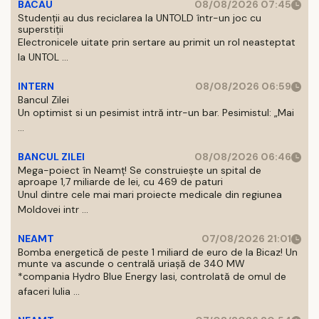
BACAU
08/08/2026 07:45
Studenții au dus reciclarea la UNTOLD într-un joc cu
superstiții
Electronicele uitate prin sertare au primit un rol neasteptat
la UNTOL ...
INTERN
08/08/2026 06:59
Bancul Zilei
Un optimist si un pesimist intră intr-un bar. Pesimistul: „Mai
...
BANCUL ZILEI
08/08/2026 06:46
Mega-poiect în Neamț! Se construiește un spital de
aproape 1,7 miliarde de lei, cu 469 de paturi
Unul dintre cele mai mari proiecte medicale din regiunea
Moldovei intr ...
NEAMT
07/08/2026 21:01
Bomba energetică de peste 1 miliard de euro de la Bicaz! Un
munte va ascunde o centrală uriașă de 340 MW
*compania Hydro Blue Energy Iasi, controlată de omul de
afaceri Iulia ...