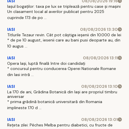
IASI
08/08/2026 19:16
Iașul bogaților: taxa pe lux se triplează pentru case și mașini
Un clasament local al averilor publicat pentru 2025
cuprinde 173 de po ...
IASI
08/08/2026 13:30
Titlurile Tezaur revin. Cât pot câștiga ieșenii din 10.000 de lei
* de pe 10 august, iesenii care au bani pusi deoparte au, din
10 augus ...
IASI
08/08/2026 13:11
Opera Iași, luptă finală între doi candidați
* concursul pentru conducerea Operei Nationale Romane
din Iasi intră ...
IASI
08/08/2026 13:10
La 170 de ani, Grădina Botanică din Iași are propriul timbru
aniversar
* prima grădină botanică universitară din Romania
implineste 170 d ...
IASI
08/08/2026 13:01
Rețeta zilei: Pêches Melba pentru diabetici, cu fructe de