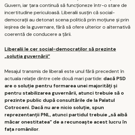
Guvern, iar țara continuă să funcționeze într-o stare de
incertitudine periculoasă. Liberalii susțin că social-
democrații au detonat scena politică prin moțiune și prin
ieșirea de la guvernare, fără să ofere ulterior o alternativă
coerentă de conducere a țării.
Liberalii le cer social-democraților să prezinte
„soluția guvernării”
Mesajul transmis de liberali este unul fără precedent în
actuala relație dintre cele două mari partide:
dacă PSD
are o soluție pentru formarea unei majorități și
pentru stabilizarea guvernării, atunci trebuie să o
prezinte public după consultările de la Palatul
Cotroceni. Dacă nu are nicio soluție, spun
reprezentanții PNL, atunci partidul trebuie „să aibă
măcar onestitatea” de a recunoaște acest lucru în
fața românilor
.