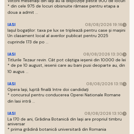
Viitorii meseriași din Iași au la dispoziție peste 900 de locuri
* din cele 975 de locuri obisnuite rămase pentru etapa a
doua a admit ...
IASI
08/08/2026 19:16
Iașul bogaților: taxa pe lux se triplează pentru case și mașini
Un clasament local al averilor publicat pentru 2025
cuprinde 173 de po ...
IASI
08/08/2026 13:30
Titlurile Tezaur revin. Cât pot câștiga ieșenii din 10.000 de lei
* de pe 10 august, iesenii care au bani pusi deoparte au, din
10 augus ...
IASI
08/08/2026 13:11
Opera Iași, luptă finală între doi candidați
* concursul pentru conducerea Operei Nationale Romane
din Iasi intră ...
IASI
08/08/2026 13:10
La 170 de ani, Grădina Botanică din Iași are propriul timbru
aniversar
* prima grădină botanică universitară din Romania