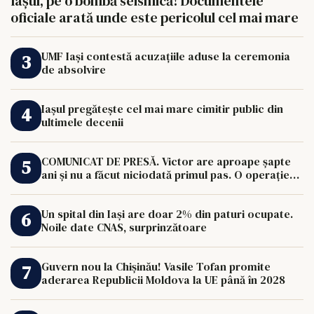
Iașul, pe o bombă seismică! Documentele
oficiale arată unde este pericolul cel mai mare
UMF Iași contestă acuzațiile aduse la ceremonia
de absolvire
Iașul pregătește cel mai mare cimitir public din
ultimele decenii
COMUNICAT DE PRESĂ. Victor are aproape șapte
ani și nu a făcut niciodată primul pas. O operație
de 33.000 de euro îi poate schimba viața.
Un spital din Iași are doar 2% din paturi ocupate.
Noile date CNAS, surprinzătoare
Guvern nou la Chișinău! Vasile Tofan promite
aderarea Republicii Moldova la UE până în 2028