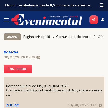
Pilonul II explodează: peste 8,5 milioane de oameni au bani puși deoparte
Pagina principală
Comunicate de presa
INAPOI
Redactia
30/06/2026 09:00
DISTRIBUIE
Horoscopul zilei de luni, 10 august 2026
O zi care schimbă jocul pentru trei zodii! Bani, iubire si decizii
ca ...
ZODIAC
10/08/2026 07:18