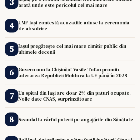
arată unde este pericolul cel mai mare
UMF Iași contestă acuzațiile aduse la ceremonia
de absolvire
Iașul pregătește cel mai mare cimitir public din
ultimele decenii
Guvern nou la Chișinău! Vasile Tofan promite
aderarea Republicii Moldova la UE până în 2028
Un spital din Iași are doar 2% din paturi ocupate.
Noile date CNAS, surprinzătoare
Scandal la vârful puterii pe angajările din Sănătate
Poli Iași, datorii uriașe către foștii jucători! Cine și