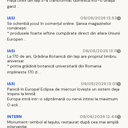
Piaţa Unirii din Iaşi s-a transformat duminică intr-o uriaşă
gard ...
IASI
09/08/2026 13:53
Se schimbă jocul în comerțul online. Șansa magazinelor
românești
* produsele foarte ieftine cumpărate direct din afara Uniunii
Europen ...
IASI
09/08/2026 13:11
La 170 de ani, Grădina Botanică din Iași are propriul timbru
aniversar
* prima grădină botanică universitară din Romania
implineste 170 d ...
IASI
09/08/2026 13:01
Panică în Europa! Eclipsa de miercuri lovește un sistem deja
împins la limită
Europa intră intr-o săptămană cu nervii intinsi la maximum.
O ecli ...
INTERN
09/08/2026 12:44
Monument-simbol al Iaşului, restaurat după cea mai amplă
intervenţie