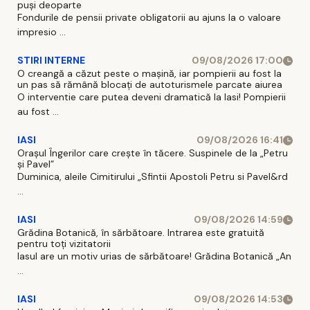
puși deoparte
Fondurile de pensii private obligatorii au ajuns la o valoare
impresio ...
STIRI INTERNE
09/08/2026 17:00
O creangă a căzut peste o mașină, iar pompierii au fost la
un pas să rămână blocați de autoturismele parcate aiurea
O interventie care putea deveni dramatică la Iasi! Pompierii
au fost ...
IASI
09/08/2026 16:41
Orașul Îngerilor care crește în tăcere. Suspinele de la „Petru
și Pavel”
Duminica, aleile Cimitirului „Sfintii Apostoli Petru si Pavel&rd
...
IASI
09/08/2026 14:59
Grădina Botanică, în sărbătoare. Intrarea este gratuită
pentru toți vizitatorii
Iasul are un motiv urias de sărbătoare! Grădina Botanică „An
...
IASI
09/08/2026 14:53