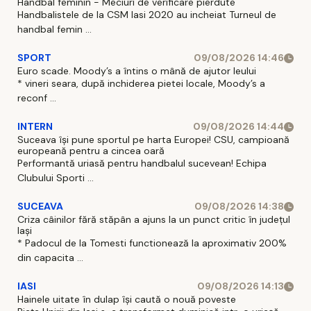
Handbal feminin - Meciuri de verificare pierdute
Handbalistele de la CSM Iasi 2020 au incheiat Turneul de
handbal femin ...
SPORT
09/08/2026 14:46
Euro scade. Moody’s a întins o mână de ajutor leului
* vineri seara, după inchiderea pietei locale, Moody’s a
reconf ...
INTERN
09/08/2026 14:44
Suceava își pune sportul pe harta Europei! CSU, campioană
europeană pentru a cincea oară
Performantă uriasă pentru handbalul sucevean! Echipa
Clubului Sporti ...
SUCEAVA
09/08/2026 14:38
Criza câinilor fără stăpân a ajuns la un punct critic în județul
Iași
* Padocul de la Tomesti functionează la aproximativ 200%
din capacita ...
IASI
09/08/2026 14:13
Hainele uitate în dulap îşi caută o nouă poveste