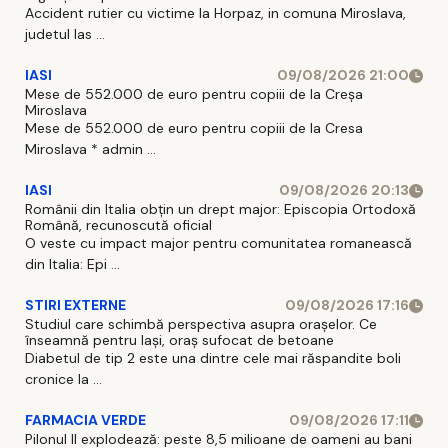
Accident rutier cu victime la Horpaz, in comuna Miroslava,
judetul Ias ...
IASI
09/08/2026 21:00
Mese de 552.000 de euro pentru copiii de la Creșa
Miroslava
Mese de 552.000 de euro pentru copiii de la Cresa
Miroslava * admin ...
IASI
09/08/2026 20:13
Românii din Italia obțin un drept major: Episcopia Ortodoxă
Română, recunoscută oficial
O veste cu impact major pentru comunitatea romanească
din Italia: Epi ...
STIRI EXTERNE
09/08/2026 17:16
Studiul care schimbă perspectiva asupra orașelor. Ce
înseamnă pentru Iași, oraș sufocat de betoane
Diabetul de tip 2 este una dintre cele mai răspandite boli
cronice la ...
FARMACIA VERDE
09/08/2026 17:11
Pilonul II explodează: peste 8,5 milioane de oameni au bani