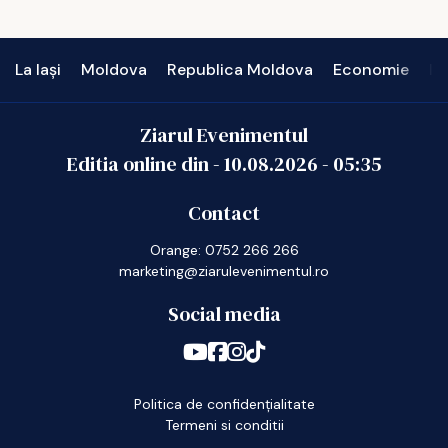
La Iași
Moldova
Republica Moldova
Economie
In
Ziarul Evenimentul
Editia online din -
10.08.2026
-
05:35
Contact
Orange: 0752 266 266
marketing@ziarulevenimentul.ro
Social media
Politica de confidențialitate
Termeni si conditii