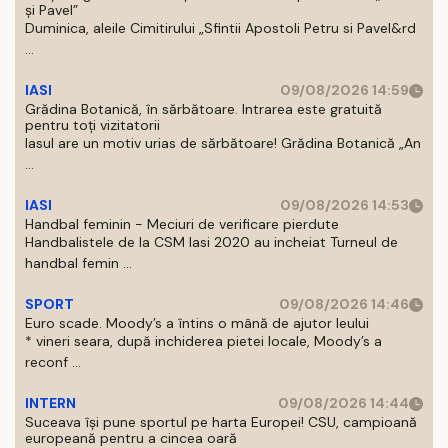
și Pavel”
Duminica, aleile Cimitirului „Sfintii Apostoli Petru si Pavel&rd
...
IASI
09/08/2026 14:59
Grădina Botanică, în sărbătoare. Intrarea este gratuită
pentru toți vizitatorii
Iasul are un motiv urias de sărbătoare! Grădina Botanică „An
...
IASI
09/08/2026 14:53
Handbal feminin - Meciuri de verificare pierdute
Handbalistele de la CSM Iasi 2020 au incheiat Turneul de
handbal femin ...
SPORT
09/08/2026 14:46
Euro scade. Moody’s a întins o mână de ajutor leului
* vineri seara, după inchiderea pietei locale, Moody’s a
reconf ...
INTERN
09/08/2026 14:44
Suceava își pune sportul pe harta Europei! CSU, campioană
europeană pentru a cincea oară