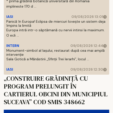
* prima grădină botanică universitară din Romania
implineste 170 d ...
IASI
09/08/2026 13:01
Panică în Europa! Eclipsa de miercuri lovește un sistem deja
împins la limită
Europa intră intr-o săptămană cu nervii intinsi la maximum.
O ecli ...
INTERN
09/08/2026 12:44
Monument-simbol al Iaşului, restaurat după cea mai amplă
intervenţie
Sala Gotică a Mănăstirii „Sfinţii Trei Ierarhi”, locul ...
IASI
09/08/2026 12:30
„CONSTRUIRE GRĂDINIȚĂ CU
PROGRAM PRELUNGIT ÎN
CARTIERUL OBCINI DIN MUNICIPIUL
SUCEAVA” COD SMIS 348662