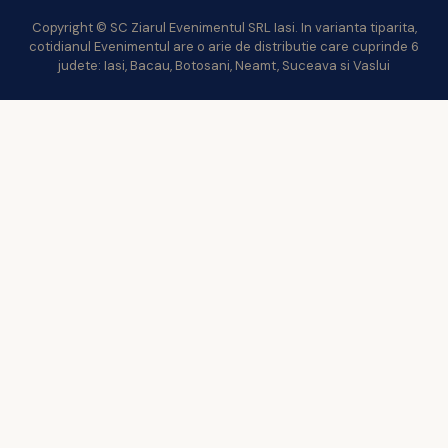
Copyright © SC Ziarul Evenimentul SRL Iasi. In varianta tiparita,
cotidianul Evenimentul are o arie de distributie care cuprinde 6
judete: Iasi, Bacau, Botosani, Neamt, Suceava si Vaslui