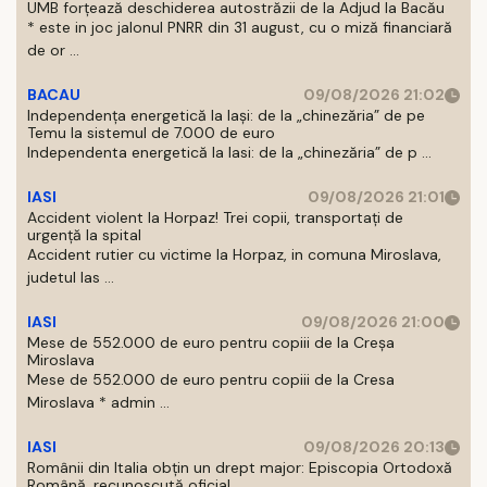
UMB forțează deschiderea autostrăzii de la Adjud la Bacău
* este in joc jalonul PNRR din 31 august, cu o miză financiară
de or ...
BACAU
09/08/2026 21:02
Independența energetică la Iași: de la „chinezăria” de pe
Temu la sistemul de 7.000 de euro
Independenta energetică la Iasi: de la „chinezăria” de p ...
IASI
09/08/2026 21:01
Accident violent la Horpaz! Trei copii, transportați de
urgență la spital
Accident rutier cu victime la Horpaz, in comuna Miroslava,
judetul Ias ...
IASI
09/08/2026 21:00
Mese de 552.000 de euro pentru copiii de la Creșa
Miroslava
Mese de 552.000 de euro pentru copiii de la Cresa
Miroslava * admin ...
IASI
09/08/2026 20:13
Românii din Italia obțin un drept major: Episcopia Ortodoxă
Română, recunoscută oficial