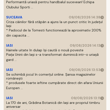
Performantă uriasă pentru handbalul sucevean! Echipa
Clubului Sporti ...
SUCEAVA
09/08/2026 14:38
Criza câinilor fără stăpân a ajuns la un punct critic în județul
Iași
* Padocul de la Tomesti functionează la aproximativ 200%
din capacita ...
IASI
09/08/2026 14:13
Hainele uitate în dulap îşi caută o nouă poveste
Piaţa Unirii din Iaşi s-a transformat duminică intr-o uriaşă
gard ...
IASI
09/08/2026 13:53
Se schimbă jocul în comerțul online. Șansa magazinelor
românești
* produsele foarte ieftine cumpărate direct din afara Uniunii
Europen ...
IASI
09/08/2026 13:11
La 170 de ani, Grădina Botanică din Iași are propriul timbru
aniversar