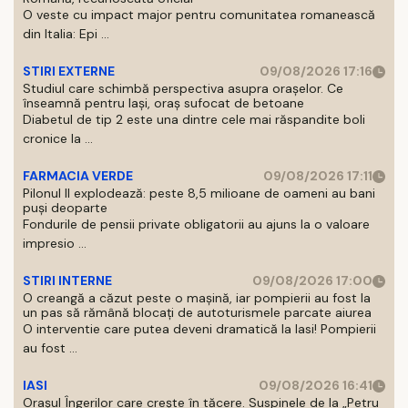
O veste cu impact major pentru comunitatea romanească
din Italia: Epi ...
STIRI EXTERNE
09/08/2026 17:16
Studiul care schimbă perspectiva asupra orașelor. Ce
înseamnă pentru Iași, oraș sufocat de betoane
Diabetul de tip 2 este una dintre cele mai răspandite boli
cronice la ...
FARMACIA VERDE
09/08/2026 17:11
Pilonul II explodează: peste 8,5 milioane de oameni au bani
puși deoparte
Fondurile de pensii private obligatorii au ajuns la o valoare
impresio ...
STIRI INTERNE
09/08/2026 17:00
O creangă a căzut peste o mașină, iar pompierii au fost la
un pas să rămână blocați de autoturismele parcate aiurea
O interventie care putea deveni dramatică la Iasi! Pompierii
au fost ...
IASI
09/08/2026 16:41
Orașul Îngerilor care crește în tăcere. Suspinele de la „Petru