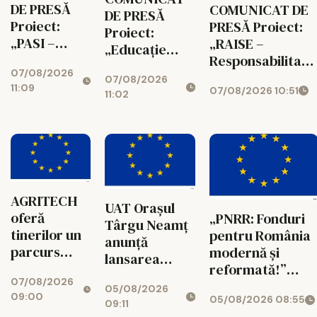
DE PRESĂ
COMUNICAT DE
DE PRESĂ
Proiect:
PRESĂ Proiect:
Proiect:
„PASI –
„RAISE –
„Educație
Parteneriat
Responsabilitate
pentru Toți –
07/08/2026
pentru
Acces,
07/08/2026
Sprijin pentru
11:09
07/08/2026 10:51
Acces,
Incluziune,
11:02
Fiecare” Cod
Sprijin și
Sprijin, Educație
SMIS: 351806
Incluziune”
Cod SMIS:
Cod SMIS:
350622
351753
AGRITECH
UAT Orașul
oferă
„PNRR: Fonduri
Târgu Neamț
tinerilor un
pentru România
anunță
parcurs
modernă și
lansarea
educațional
reformată!”
proiectului
07/08/2026
conectat cu
AGRITECH - noul
05/08/2026
„Creșterea
09:00
05/08/2026 08:55
realitatea
model de
09:11
atractivității