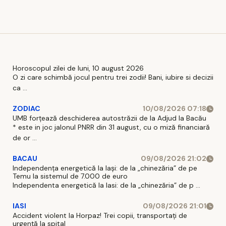
profesională
educație duală
orașului
care conectează
Târgu Neamț
universitatea cu
și dezvoltarea
piața muncii
turismului
local prin
modernizarea
Horoscopul zilei de luni, 10 august 2026
stațiunii „Băile
O zi care schimbă jocul pentru trei zodii! Bani, iubire si decizii
ca ...
Oglinzi”- Faza
1 – Construire
ZODIAC
10/08/2026 07:18
infrastructură
UMB forțează deschiderea autostrăzii de la Adjud la Bacău
de agrement
* este in joc jalonul PNRR din 31 august, cu o miză financiară
și revitalizare
de or ...
spații verzi” ,
BACAU
09/08/2026 21:02
co
Independența energetică la Iași: de la „chinezăria” de pe
Temu la sistemul de 7.000 de euro
Independenta energetică la Iasi: de la „chinezăria” de p ...
IASI
09/08/2026 21:01
Accident violent la Horpaz! Trei copii, transportați de
urgență la spital