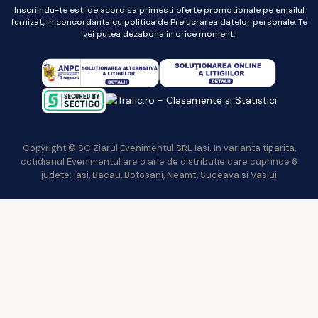
Inscriindu-te esti de acord sa primesti oferte promotionale pe emailul
furnizat, in concordanta cu politica de Prelucrarea datelor personale. Te
vei putea dezabona in orice moment.
Copyright © SC Ziarul Evenimentul SRL Iasi. In varianta tiparita,
cotidianul Evenimentul are o arie de distributie care cuprinde 6
judete: Iasi, Bacau, Botosani, Neamt, Suceava si Vaslui