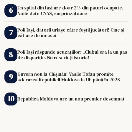
Un spital din Iași are doar 2% din paturi ocupate.
Noile date CNAS, surprinzătoare
Poli Iași, datorii uriașe către foștii jucători! Cine și
cât are de încasat
Poli Iași răspunde acuzațiilor: „Clubul era la un pas
de dispariție. Nu rescrieți istoria!”
Guvern nou la Chișinău! Vasile Tofan promite
aderarea Republicii Moldova la UE până în 2028
Republica Moldova are un nou premier desemnat