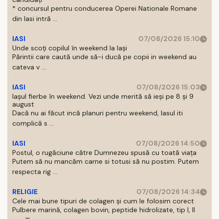
* concursul pentru conducerea Operei Nationale Romane
din Iasi intră ...
IASI
07/08/2026 15:10
Unde scoți copilul în weekend la Iași
Părintii care caută unde să-i ducă pe copii in weekend au
cateva v ...
IASI
07/08/2026 15:03
Iașul fierbe în weekend. Vezi unde merită să ieși pe 8 și 9
august
Dacă nu ai făcut incă planuri pentru weekend, Iasul iti
complică s ...
IASI
07/08/2026 14:50
Postul, o rugăciune către Dumnezeu spusă cu toată viața
Putem să nu mancăm carne si totusi să nu postim. Putem
respecta rig ...
RELIGIE
07/08/2026 14:34
Cele mai bune tipuri de colagen și cum le folosim corect
Pulbere marină, colagen bovin, peptide hidrolizate, tip I, II