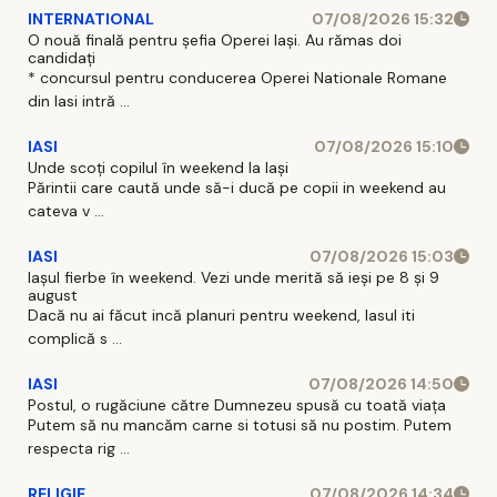
INTERNATIONAL
07/08/2026 15:32
O nouă finală pentru șefia Operei Iași. Au rămas doi
candidați
* concursul pentru conducerea Operei Nationale Romane
din Iasi intră ...
IASI
07/08/2026 15:10
Unde scoți copilul în weekend la Iași
Părintii care caută unde să-i ducă pe copii in weekend au
cateva v ...
IASI
07/08/2026 15:03
Iașul fierbe în weekend. Vezi unde merită să ieși pe 8 și 9
august
Dacă nu ai făcut incă planuri pentru weekend, Iasul iti
complică s ...
IASI
07/08/2026 14:50
Postul, o rugăciune către Dumnezeu spusă cu toată viața
Putem să nu mancăm carne si totusi să nu postim. Putem
respecta rig ...
RELIGIE
07/08/2026 14:34