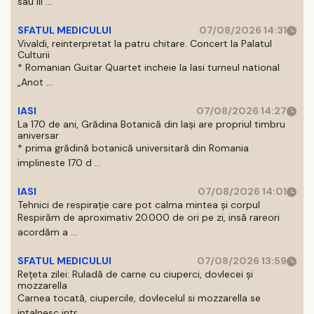
sau III ...
SFATUL MEDICULUI
07/08/2026 14:31
Vivaldi, reinterpretat la patru chitare. Concert la Palatul
Culturii
* Romanian Guitar Quartet incheie la Iasi turneul national
„Anot ...
IASI
07/08/2026 14:27
La 170 de ani, Grădina Botanică din Iași are propriul timbru
aniversar
* prima grădină botanică universitară din Romania
implineste 170 d ...
IASI
07/08/2026 14:01
Tehnici de respirație care pot calma mintea și corpul
Respirăm de aproximativ 20.000 de ori pe zi, insă rareori
acordăm a ...
SFATUL MEDICULUI
07/08/2026 13:59
Rețeta zilei: Ruladă de carne cu ciuperci, dovlecei și
mozzarella
Carnea tocată, ciupercile, dovlecelul si mozzarella se
intalnesc intr ...