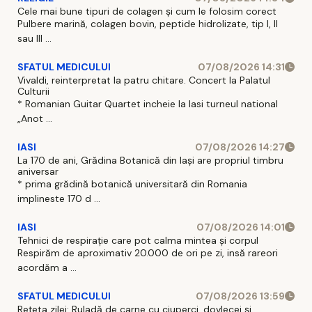
Cele mai bune tipuri de colagen și cum le folosim corect
Pulbere marină, colagen bovin, peptide hidrolizate, tip I, II
sau III ...
SFATUL MEDICULUI
07/08/2026 14:31
Vivaldi, reinterpretat la patru chitare. Concert la Palatul
Culturii
* Romanian Guitar Quartet incheie la Iasi turneul national
„Anot ...
IASI
07/08/2026 14:27
La 170 de ani, Grădina Botanică din Iași are propriul timbru
aniversar
* prima grădină botanică universitară din Romania
implineste 170 d ...
IASI
07/08/2026 14:01
Tehnici de respirație care pot calma mintea și corpul
Respirăm de aproximativ 20.000 de ori pe zi, insă rareori
acordăm a ...
SFATUL MEDICULUI
07/08/2026 13:59
Rețeta zilei: Ruladă de carne cu ciuperci, dovlecei și