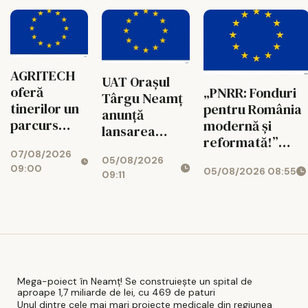
Incluziune”
Cod SMIS:
Cod SMIS:
350622
351753
AGRITECH
UAT Orașul
oferă
„PNRR: Fonduri
Târgu Neamț
tinerilor un
pentru România
anunță
parcurs
modernă și
lansarea
educațional
reformată!”
proiectului
07/08/2026
conectat cu
AGRITECH - noul
05/08/2026
„Creșterea
09:00
05/08/2026 08:55
realitatea
model de
09:11
atractivității
profesională
educație duală
orașului
care conectează
Târgu Neamț
universitatea cu
și dezvoltarea
piața muncii
turismului
local prin
modernizarea
Mega-poiect în Neamț! Se construiește un spital de
aproape 1,7 miliarde de lei, cu 469 de paturi
stațiunii „Băile
Unul dintre cele mai mari proiecte medicale din regiunea