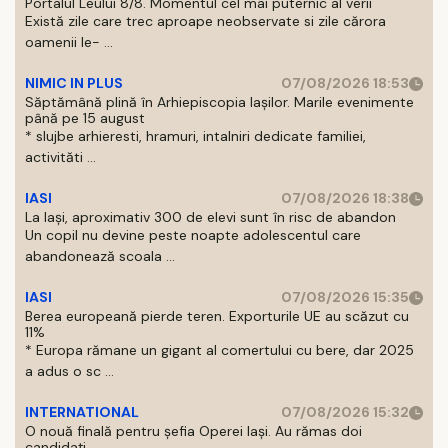
Portalul Leului 8/8. Momentul cel mai puternic al verii
Există zile care trec aproape neobservate si zile cărora
oamenii le- ...
NIMIC IN PLUS
07/08/2026 18:53
Săptămână plină în Arhiepiscopia Iașilor. Marile evenimente
până pe 15 august
* slujbe arhieresti, hramuri, intalniri dedicate familiei,
activităti ...
IASI
07/08/2026 18:38
La Iași, aproximativ 300 de elevi sunt în risc de abandon
Un copil nu devine peste noapte adolescentul care
abandonează scoala ...
IASI
07/08/2026 15:35
Berea europeană pierde teren. Exporturile UE au scăzut cu
11%
* Europa rămane un gigant al comertului cu bere, dar 2025
a adus o sc ...
INTERNATIONAL
07/08/2026 15:32
O nouă finală pentru șefia Operei Iași. Au rămas doi
candidați