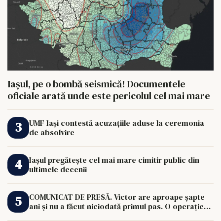
Iașul, pe o bombă seismică! Documentele
oficiale arată unde este pericolul cel mai mare
UMF Iași contestă acuzațiile aduse la ceremonia
de absolvire
Iașul pregătește cel mai mare cimitir public din
ultimele decenii
COMUNICAT DE PRESĂ. Victor are aproape șapte
ani și nu a făcut niciodată primul pas. O operație
de 33.000 de euro îi poate schimba viața.