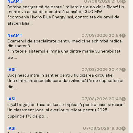
NEAMT
07/08/2026 21:01
Bomba energetică de peste 1 miliard de euro de la Bicaz! Un
munte va ascunde o centrală uriașă de 340 MW
*compania Hydro Blue Energy Iasi, controlată de omul de
afaceri Iulia ...
NEAMT
07/08/2026 20:54
Examenul de specialitate pentru medici se schimbă radical
din toamnă
* in teorie, sistemul elimină una dintre marile vulnerabilităti
ale ...
IASI
07/08/2026 20:47
Bucșinescu intră în șantier pentru fluidizarea circulației
Una dintre intersectiile care dau zilnic bătăi de cap soferilor
din ...
IASI
07/08/2026 20:42
Iașul bogaților: taxa pe lux se triplează pentru case și mașini
Un clasament local al averilor publicat pentru 2025
cuprinde 173 de po ...
IASI
07/08/2026 19:30