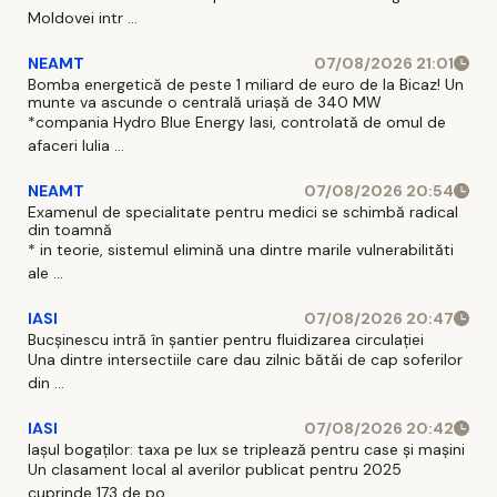
Oglinzi”- Faza
Moldovei intr ...
1 – Construire
infrastructură
NEAMT
07/08/2026 21:01
de agrement
Bomba energetică de peste 1 miliard de euro de la Bicaz! Un
munte va ascunde o centrală uriașă de 340 MW
și revitalizare
*compania Hydro Blue Energy Iasi, controlată de omul de
spații verzi” ,
afaceri Iulia ...
co
NEAMT
07/08/2026 20:54
Examenul de specialitate pentru medici se schimbă radical
din toamnă
* in teorie, sistemul elimină una dintre marile vulnerabilităti
ale ...
IASI
07/08/2026 20:47
Bucșinescu intră în șantier pentru fluidizarea circulației
Una dintre intersectiile care dau zilnic bătăi de cap soferilor
din ...
IASI
07/08/2026 20:42
Iașul bogaților: taxa pe lux se triplează pentru case și mașini
Un clasament local al averilor publicat pentru 2025
cuprinde 173 de po ...