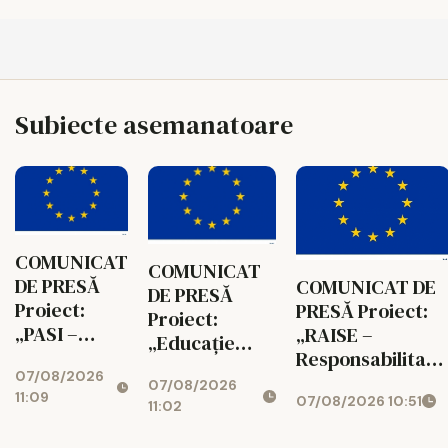
Subiecte asemanatoare
COMUNICAT
COMUNICAT
DE PRESĂ
COMUNICAT DE
DE PRESĂ
Proiect:
PRESĂ Proiect:
Proiect:
„PASI –
„RAISE –
„Educație
Parteneriat
Responsabilitate
pentru Toți –
07/08/2026
pentru
Acces,
07/08/2026
Sprijin pentru
11:09
07/08/2026 10:51
Acces,
Incluziune,
11:02
Fiecare” Cod
Sprijin și
Sprijin, Educație
SMIS: 351806