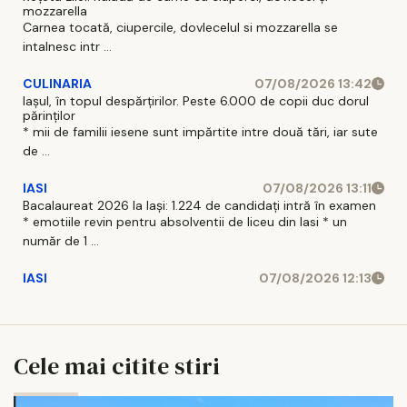
mozzarella
Carnea tocată, ciupercile, dovlecelul si mozzarella se
intalnesc intr ...
CULINARIA
07/08/2026 13:42
Iașul, în topul despărțirilor. Peste 6.000 de copii duc dorul
părinților
* mii de familii iesene sunt impărtite intre două tări, iar sute
de ...
IASI
07/08/2026 13:11
Bacalaureat 2026 la Iași: 1.224 de candidați intră în examen
* emotiile revin pentru absolventii de liceu din Iasi * un
număr de 1 ...
IASI
07/08/2026 12:13
Cele mai citite stiri