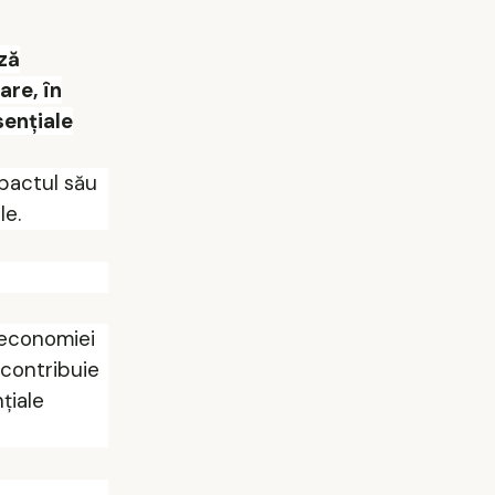
ză
are, în
sențiale
mpactul său
le.
a economiei
 contribuie
țiale