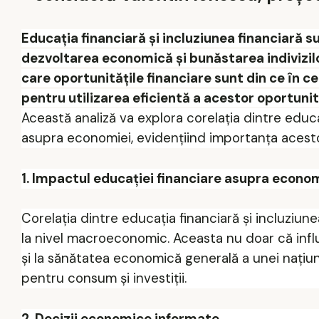
Educația financiară și incluziunea financiară
dezvoltarea economică și bunăstarea indivizilo
care oportunitățile financiare sunt din ce în c
pentru utilizarea eficientă a acestor oportunit
Această analiză va explora corelația dintre educa
asupra economiei, evidențiind importanța acesto
1. Impactul educației financiare asupra econo
Corelația dintre educația financiară și incluziu
la nivel macroeconomic. Aceasta nu doar că influ
și la sănătatea economică generală a unei națiuni,
pentru consum și investiții.
2. Decizii economice informate