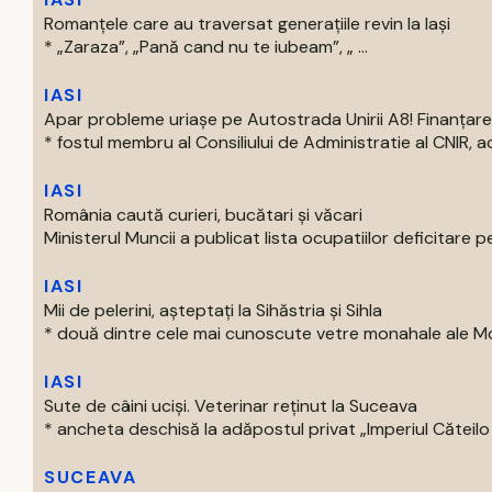
Romanțele care au traversat generațiile revin la Iași
* „Zaraza”, „Pană cand nu te iubeam”, „ ...
IASI
Apar probleme uriașe pe Autostrada Unirii A8! Finanțare
* fostul membru al Consiliului de Administratie al CNIR, acti
IASI
România caută curieri, bucătari și văcari
Ministerul Muncii a publicat lista ocupatiilor deficitare pe
IASI
Mii de pelerini, așteptați la Sihăstria și Sihla
* două dintre cele mai cunoscute vetre monahale ale Mold
IASI
Sute de câini uciși. Veterinar reținut la Suceava
* ancheta deschisă la adăpostul privat „Imperiul Căteilo .
SUCEAVA