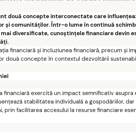
 sunt două concepte interconectate care influențea
r și comunităților. Într-o lume în continuă schimb
e mai diversificate, cunoștințele financiare devin e
ăți.
ția financiară și incluziunea financiară, precum și i
r două concepte în contextul dezvoltării sustenabi
miei
nea financiară exercită un impact semnificativ asupr
ențează stabilitatea individuală a gospodăriilor, dar
 prin facilitarea accesului la resurse financiare esen