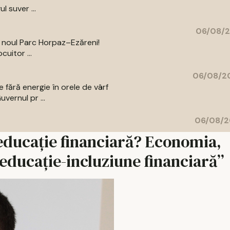
l suver ...
06/08/2
a noul Parc Horpaz–Ezăreni!
uitor ...
06/08/20
 fără energie în orele de vârf
vernul pr ...
06/08/2
 educație financiară? Economia,
educație-incluziune financiară”