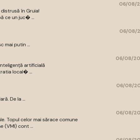
06/08/2
distrusă în Gruia!
ă ce un juc� ...
06/08/2
c mai putin ...
06/08/20
eligență artificială
atia local� ...
06/08/20
ă. De la ...
06/08/20
iale. Topul celor mai sărace comune
e (VMI) cont ...
06/08/20