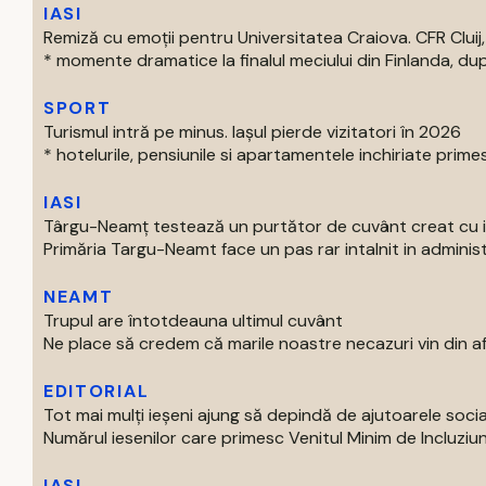
IASI
Remiză cu emoții pentru Universitatea Craiova. CFR Cluij, 
* momente dramatice la finalul meciului din Finlanda, dup
SPORT
Turismul intră pe minus. Iașul pierde vizitatori în 2026
* hotelurile, pensiunile si apartamentele inchiriate primes
IASI
Târgu-Neamț testează un purtător de cuvânt creat cu int
Primăria Targu-Neamt face un pas rar intalnit in administr
NEAMT
Trupul are întotdeauna ultimul cuvânt
Ne place să credem că marile noastre necazuri vin din afar
EDITORIAL
Tot mai mulți ieșeni ajung să depindă de ajutoarele soc
Numărul iesenilor care primesc Venitul Minim de Incluziun
IASI