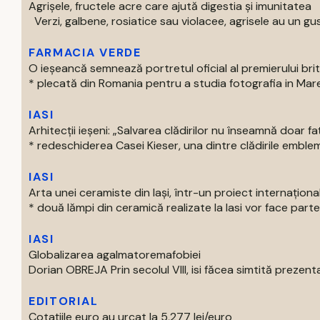
Agrișele, fructele acre care ajută digestia și imunitatea
Verzi, galbene, rosiatice sau violacee, agrisele au un gust
FARMACIA VERDE
O ieșeancă semnează portretul oficial al premierului bri
* plecată din Romania pentru a studia fotografia in Marea 
IASI
Arhitecții ieșeni: „Salvarea clădirilor nu înseamnă doar f
* redeschiderea Casei Kieser, una dintre clădirile emblema
IASI
Arta unei ceramiste din Iași, într-un proiect internaționa
* două lămpi din ceramică realizate la Iasi vor face parte 
IASI
Globalizarea agalmatoremafobiei
Dorian OBREJA Prin secolul VIII, isi făcea simtită prezenta
EDITORIAL
Cotațiile euro au urcat la 5,277 lei/euro