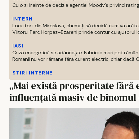
Cu o zi inainte de decizia agentiei Moody's privind ratingu
INTERN
Locuitorii din Miroslava, chemați să decidă cum va arăt
Viitorul Parc Horpaz–Ezăreni prinde contur cu ajutorul loc
IASI
Criza energetică se adâncește. Fabricile mari pot rămâne
Romanii nu vor rămane fără curent electric, chiar dacă Gu
STIRI INTERNE
„Mai există prosperitate fără
influențată masiv de binomul 