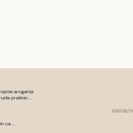
ropriei aroganțe
ile prelimin ...
06/08/2
n ca ...