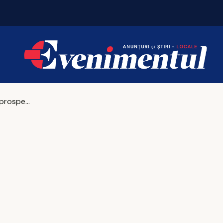
„Mai există prosperitate fără educație financiară? Economia, influențată masiv de binomul educație-incluziune financiară”