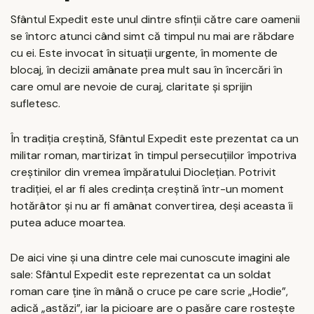
Sfântul Expedit este unul dintre sfinții către care oamenii
se întorc atunci când simt că timpul nu mai are răbdare
cu ei. Este invocat în situații urgente, în momente de
blocaj, în decizii amânate prea mult sau în încercări în
care omul are nevoie de curaj, claritate și sprijin
sufletesc.
În tradiția creștină, Sfântul Expedit este prezentat ca un
militar roman, martirizat în timpul persecuțiilor împotriva
creștinilor din vremea împăratului Dioclețian. Potrivit
tradiției, el ar fi ales credința creștină într-un moment
hotărâtor și nu ar fi amânat convertirea, deși aceasta îi
putea aduce moartea.
De aici vine și una dintre cele mai cunoscute imagini ale
sale: Sfântul Expedit este reprezentat ca un soldat
roman care ține în mână o cruce pe care scrie „Hodie”,
adică „astăzi”, iar la picioare are o pasăre care rostește