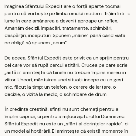
Imaginea Sfântului Expedit are o forță aparte tocmai
pentru că vorbește pe limba omului modern. Trăim într-o
lume în care amânarea a devenit aproape un reflex.
Amânăm decizii, împăcări, tratamente, schimbări,
despărțiri, începuturi. Spunem „mâine” până când viața
ne obligă să spunem „acum”.
De aceea, Sfântul Expedit este privit ca un sprijin pentru
cei care vor să rupă cercul ezitării. Crucea pe care scrie
„astăzi” amintește că binele nu trebuie împins mereu în
viitor. Uneori, mântuirea unei situații începe cu un gest
mic, făcut la timp: un telefon, o cerere de iertare, o
decizie, o vizită la medic, o schimbare de drum.
În credința creștină, sfinții nu sunt chemați pentru a
împlini capricii, ci pentru a mijloci ajutorul lui Dumnezeu.
Sfântul Expedit nu este un „sfânt al dorințelor rapide”, ci
un model al hotărârii. El amintește că există momente în