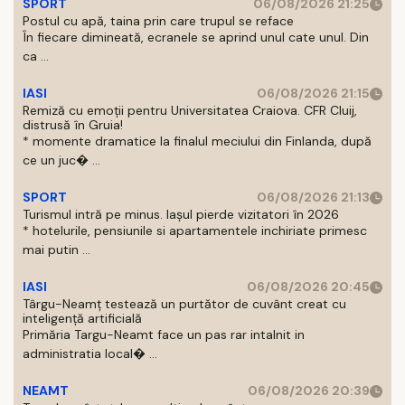
SPORT
06/08/2026 21:25
Postul cu apă, taina prin care trupul se reface
În fiecare dimineată, ecranele se aprind unul cate unul. Din
ca ...
IASI
06/08/2026 21:15
Remiză cu emoții pentru Universitatea Craiova. CFR Cluij,
distrusă în Gruia!
* momente dramatice la finalul meciului din Finlanda, după
ce un juc� ...
SPORT
06/08/2026 21:13
Turismul intră pe minus. Iașul pierde vizitatori în 2026
* hotelurile, pensiunile si apartamentele inchiriate primesc
mai putin ...
IASI
06/08/2026 20:45
Târgu-Neamț testează un purtător de cuvânt creat cu
inteligență artificială
Primăria Targu-Neamt face un pas rar intalnit in
administratia local� ...
NEAMT
06/08/2026 20:39