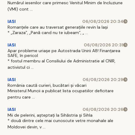
Numărul iesenilor care primesc Venitul Minim de Incluziune
(VMI) cont ...
IASI
06/08/2026 20:34
Romanțele care au traversat generațiile revin la Iași
* „Zaraza”, „Pană cand nu te iubeam”, „ ...
IASI
06/08/2026 20:31
Apar probleme uriașe pe Autostrada Unirii A8! Finanțarea
SAFE, în pericol
* fostul membru al Consiliului de Administratie al CNIR,
activistul ci ...
IASI
06/08/2026 20:29
România caută curieri, bucătari și văcari
Ministerul Muncii a publicat lista ocupatiilor deficitare
pentru care ...
IASI
06/08/2026 20:26
Mii de pelerini, așteptați la Sihăstria și Sihla
* două dintre cele mai cunoscute vetre monahale ale
Moldovei devin, v ...