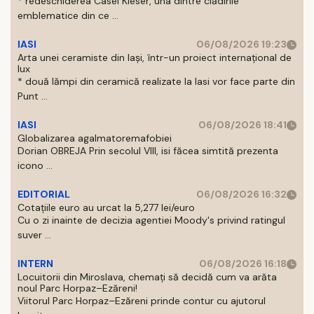
* redeschiderea Casei Kieser, una dintre clădirile
emblematice din ce ...
IASI
06/08/2026 19:23
Arta unei ceramiste din Iași, într-un proiect internațional de
lux
* două lămpi din ceramică realizate la Iasi vor face parte din
Punt ...
IASI
06/08/2026 18:41
Globalizarea agalmatoremafobiei
Dorian OBREJA Prin secolul VIII, isi făcea simtită prezenta
icono ...
EDITORIAL
06/08/2026 16:32
Cotațiile euro au urcat la 5,277 lei/euro
Cu o zi inainte de decizia agentiei Moody's privind ratingul
suver ...
INTERN
06/08/2026 16:18
Locuitorii din Miroslava, chemați să decidă cum va arăta
noul Parc Horpaz–Ezăreni!
Viitorul Parc Horpaz–Ezăreni prinde contur cu ajutorul