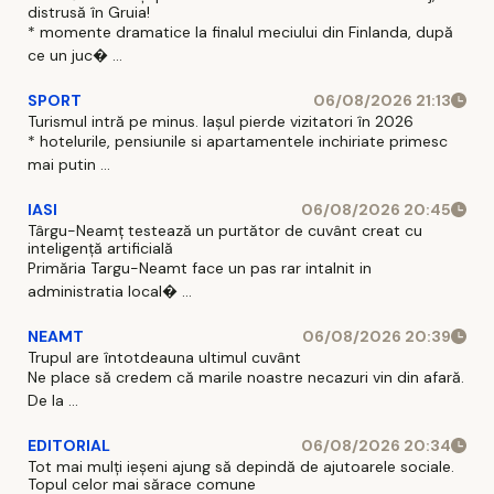
distrusă în Gruia!
* momente dramatice la finalul meciului din Finlanda, după
ce un juc� ...
SPORT
06/08/2026 21:13
Turismul intră pe minus. Iașul pierde vizitatori în 2026
* hotelurile, pensiunile si apartamentele inchiriate primesc
mai putin ...
IASI
06/08/2026 20:45
Târgu-Neamț testează un purtător de cuvânt creat cu
inteligență artificială
Primăria Targu-Neamt face un pas rar intalnit in
administratia local� ...
NEAMT
06/08/2026 20:39
Trupul are întotdeauna ultimul cuvânt
Ne place să credem că marile noastre necazuri vin din afară.
De la ...
EDITORIAL
06/08/2026 20:34
Tot mai mulți ieșeni ajung să depindă de ajutoarele sociale.
Topul celor mai sărace comune