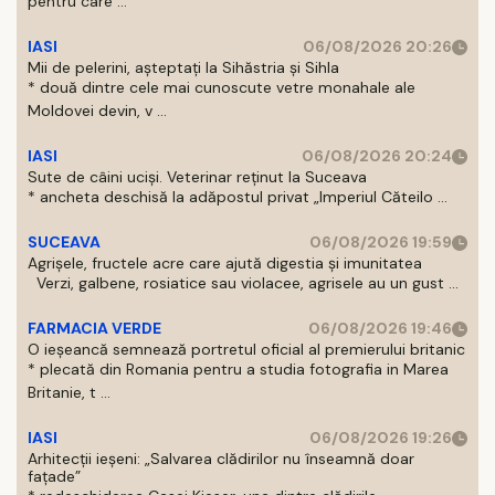
pentru care ...
IASI
06/08/2026 20:26
Mii de pelerini, așteptați la Sihăstria și Sihla
* două dintre cele mai cunoscute vetre monahale ale
Moldovei devin, v ...
IASI
06/08/2026 20:24
Sute de câini uciși. Veterinar reținut la Suceava
* ancheta deschisă la adăpostul privat „Imperiul Căteilo ...
SUCEAVA
06/08/2026 19:59
Agrișele, fructele acre care ajută digestia și imunitatea
Verzi, galbene, rosiatice sau violacee, agrisele au un gust ...
FARMACIA VERDE
06/08/2026 19:46
O ieșeancă semnează portretul oficial al premierului britanic
* plecată din Romania pentru a studia fotografia in Marea
Britanie, t ...
IASI
06/08/2026 19:26
Arhitecții ieșeni: „Salvarea clădirilor nu înseamnă doar
fațade”