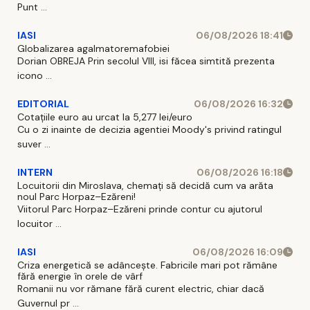
Punt ...
IASI
06/08/2026 18:41
Globalizarea agalmatoremafobiei
Dorian OBREJA Prin secolul VIII, isi făcea simtită prezenta
icono ...
EDITORIAL
06/08/2026 16:32
Cotațiile euro au urcat la 5,277 lei/euro
Cu o zi inainte de decizia agentiei Moody's privind ratingul
suver ...
INTERN
06/08/2026 16:18
Locuitorii din Miroslava, chemați să decidă cum va arăta
noul Parc Horpaz–Ezăreni!
Viitorul Parc Horpaz–Ezăreni prinde contur cu ajutorul
locuitor ...
IASI
06/08/2026 16:09
Criza energetică se adâncește. Fabricile mari pot rămâne
fără energie în orele de vârf
Romanii nu vor rămane fără curent electric, chiar dacă
Guvernul pr ...