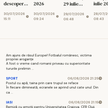
iulie 2
descoperi
2026
29 iulie
legătura cu
2026
28/07/
30/07/2026
30/07/2026
29/07/2026
Bunul
08:43
15:11
09:24
06:48
Dumnezeu”
Am ajuns de râsul Europei! Fotbalul românesc, victima
propriei aroganțe
A fost o vreme cand romanii priveau cu superioritate
tururile prelimin ...
SPORT
06/08/2026 21:25
Postul cu apă, taina prin care trupul se reface
În fiecare dimineată, ecranele se aprind unul cate unul. Din
ca ...
IASI
06/08/2026 21:15
Remiză cu emoții pentru Universitatea Craiova. CFR Cluij,