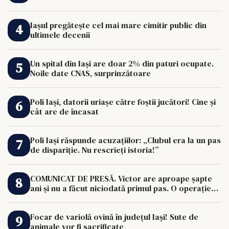
Iașul pregătește cel mai mare cimitir public din
ultimele decenii
Un spital din Iași are doar 2% din paturi ocupate.
Noile date CNAS, surprinzătoare
Poli Iași, datorii uriașe către foștii jucători! Cine și
cât are de încasat
Poli Iași răspunde acuzațiilor: „Clubul era la un pas
de dispariție. Nu rescrieți istoria!”
COMUNICAT DE PRESĂ. Victor are aproape șapte
ani și nu a făcut niciodată primul pas. O operație
de 33.000 de euro îi poate schimba viața.
Focar de variolă ovină în județul Iași! Sute de
animale vor fi sacrificate