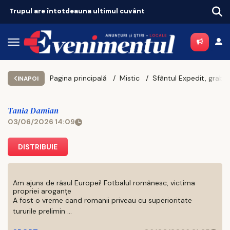
Pagina principală
Mistic
Sfântul Expedit, grabnic ajutător în necazuri
INAPOI
Tania Damian
03/06/2026 14:09
DISTRIBUIE
Am ajuns de râsul Europei! Fotbalul românesc, victima
propriei aroganțe
A fost o vreme cand romanii priveau cu superioritate
tururile prelimin ...