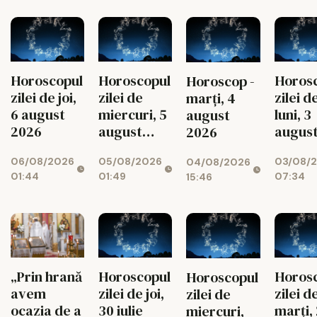
Horos
Horoscopul
Horoscopul
Horoscop -
zilei d
zilei de joi,
zilei de
marți, 4
luni, 3
6 august
miercuri, 5
august
augus
2026
august
2026
2026
2026
03/08/
06/08/2026
05/08/2026
04/08/2026
07:34
01:44
01:49
15:46
Horos
„Prin hrană
Horoscopul
Horoscopul
zilei d
avem
zilei de joi,
zilei de
marți,
ocazia de a
30 iulie
miercuri,