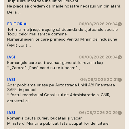
Trupul are întotdeauna ultimul cuvânt
Ne place să credem că marile noastre necazuri vin din afară.
De la ...
EDITORIAL
06/08/2026 20:34
Tot mai mulți ieșeni ajung să depindă de ajutoarele sociale.
Topul celor mai sărace comune
Numărul iesenilor care primesc Venitul Minim de Incluziune
(VMI) cont ...
IASI
06/08/2026 20:34
Romanțele care au traversat generațiile revin la Iași
* „Zaraza”, „Pană cand nu te iubeam”, „ ...
IASI
06/08/2026 20:31
Apar probleme uriașe pe Autostrada Unirii A8! Finanțarea
SAFE, în pericol
* fostul membru al Consiliului de Administratie al CNIR,
activistul ci ...
IASI
06/08/2026 20:29
România caută curieri, bucătari și văcari
Ministerul Muncii a publicat lista ocupatiilor deficitare