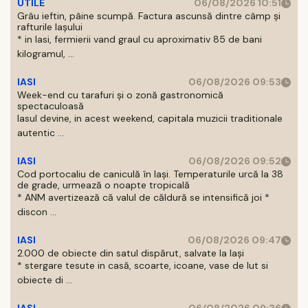
UTILE
06/08/2026 10:51
Grâu ieftin, pâine scumpă. Factura ascunsă dintre câmp și
rafturile Iașului
* in Iasi, fermierii vand graul cu aproximativ 85 de bani
kilogramul, ...
IASI
06/08/2026 09:53
Week-end cu tarafuri și o zonă gastronomică
spectaculoasă
Iasul devine, in acest weekend, capitala muzicii traditionale
autentic ...
IASI
06/08/2026 09:52
Cod portocaliu de caniculă în Iași. Temperaturile urcă la 38
de grade, urmează o noapte tropicală
* ANM avertizează că valul de căldură se intensifică joi *
discon ...
IASI
06/08/2026 09:47
2.000 de obiecte din satul dispărut, salvate la Iași
* stergare tesute in casă, scoarte, icoane, vase de lut si
obiecte di ...