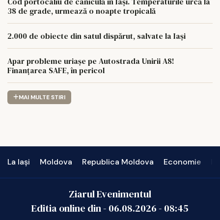
Cod portocaliu de caniculă în Iași. Temperaturile urcă la
38 de grade, urmează o noapte tropicală
2.000 de obiecte din satul dispărut, salvate la Iași
Apar probleme uriașe pe Autostrada Unirii A8!
Finanțarea SAFE, în pericol
MAI MULTE STIRI
La Iași
Moldova
Republica Moldova
Economie
In
Ziarul Evenimentul
Editia online din -
06.08.2026
-
08:45