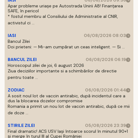
IASI
06/08/2026 09:36
Apar probleme uriașe pe Autostrada Unirii A8! Finanțarea
SAFE, în pericol
* fostul membru al Consiliului de Administratie al CNIR,
activistul ci ...
IASI
06/08/2026 08:03
Bancul Zilei
Doi prieteni: — Mi-am cumpărat un ceas inteligent. — Si ...
BANCUL ZILEI
06/08/2026 06:19
Horoscopul zilei de joi, 6 august 2026
Ziua deciziilor importante si a schimbărilor de directie
pentru toate ...
ZODIAC
06/08/2026 01:44
A sosit noul lot de vaccin antirabic, după incidentul care a
dus la blocarea dozelor compromise
Romania a primit un nou lot de vaccin antirabic, după ce mii
de doze ...
STIRILE ZILEI
05/08/2026 23:39
Final dramatic! ACS USV Iași întoarce scorul în minutul 90+1
și merge în turul III al Cupei României