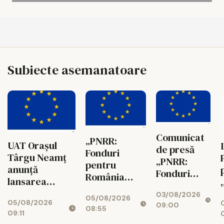
Subiecte asemanatoare
Comunicat
„PNRR:
UAT Orașul
de presă
Fonduri
Târgu Neamț
„PNRR:
pentru
anunță
Fonduri
România
lansarea
pentru
modernă și
proiectului
03/08/2026
România
05/08/2026
reformată!”
05/08/2026
„Creșterea
09:00
modernă și
08:55
AGRITECH -
09:11
atractivității
reformată!”