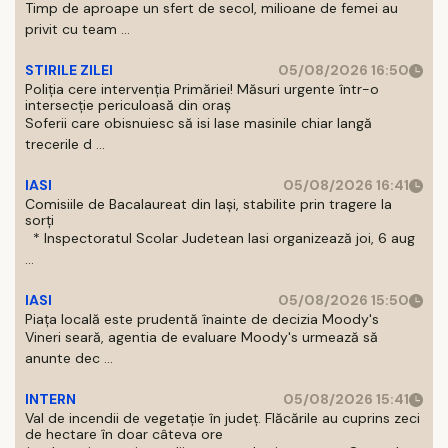
Timp de aproape un sfert de secol, milioane de femei au
privit cu team ...
STIRILE ZILEI
05/08/2026 16:50
Poliția cere intervenția Primăriei! Măsuri urgente într-o
intersecție periculoasă din oraș
Soferii care obisnuiesc să isi lase masinile chiar langă
trecerile d ...
IASI
05/08/2026 16:41
Comisiile de Bacalaureat din Iași, stabilite prin tragere la
sorți
* Inspectoratul Scolar Judetean Iasi organizează joi, 6 aug
...
IASI
05/08/2026 15:50
Piața locală este prudentă înainte de decizia Moody's
Vineri seară, agentia de evaluare Moody's urmează să
anunte dec ...
INTERN
05/08/2026 15:41
Val de incendii de vegetație în județ. Flăcările au cuprins zeci
de hectare în doar câteva ore