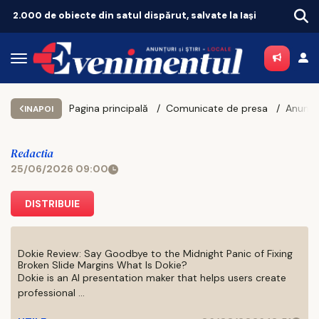
Apar probleme uriașe pe Autostrada Unirii A8! Finanțarea SAFE, în pericol
Hor
Pagina principală
Comunicate de presa
INAPOI
Redactia
25/06/2026 09:00
DISTRIBUIE
Dokie Review: Say Goodbye to the Midnight Panic of Fixing
Broken Slide Margins What Is Dokie?
Dokie is an AI presentation maker that helps users create
professional ...