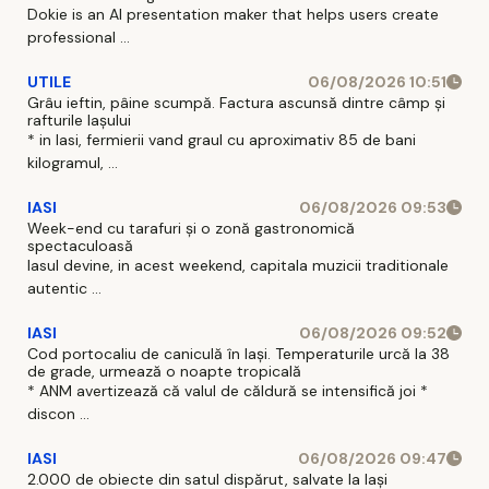
infrastructurii
Dokie is an AI presentation maker that helps users create
educaționale
professional ...
din comuna
Făurei, județul
UTILE
06/08/2026 10:51
Grâu ieftin, pâine scumpă. Factura ascunsă dintre câmp și
Neamț prin
rafturile Iașului
dotare
* in Iasi, fermierii vand graul cu aproximativ 85 de bani
specifică”/ cod
kilogramul, ...
F-PNRR-Dotari-
IASI
06/08/2026 09:53
2023-
Week-end cu tarafuri și o zonă gastronomică
spectaculoasă
Iasul devine, in acest weekend, capitala muzicii traditionale
autentic ...
IASI
06/08/2026 09:52
Cod portocaliu de caniculă în Iași. Temperaturile urcă la 38
de grade, urmează o noapte tropicală
* ANM avertizează că valul de căldură se intensifică joi *
discon ...
IASI
06/08/2026 09:47
2.000 de obiecte din satul dispărut, salvate la Iași