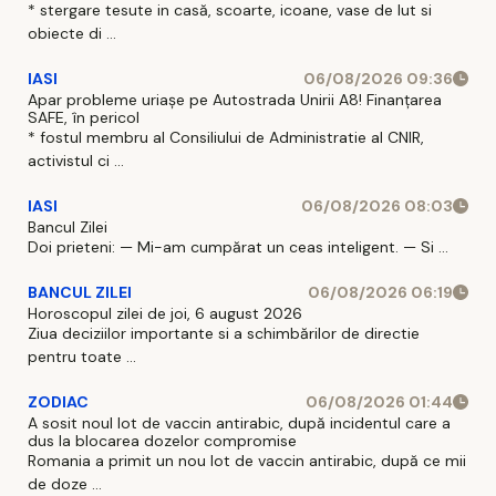
* stergare tesute in casă, scoarte, icoane, vase de lut si
obiecte di ...
IASI
06/08/2026 09:36
Apar probleme uriașe pe Autostrada Unirii A8! Finanțarea
SAFE, în pericol
* fostul membru al Consiliului de Administratie al CNIR,
activistul ci ...
IASI
06/08/2026 08:03
Bancul Zilei
Doi prieteni: — Mi-am cumpărat un ceas inteligent. — Si ...
BANCUL ZILEI
06/08/2026 06:19
Horoscopul zilei de joi, 6 august 2026
Ziua deciziilor importante si a schimbărilor de directie
pentru toate ...
ZODIAC
06/08/2026 01:44
A sosit noul lot de vaccin antirabic, după incidentul care a
dus la blocarea dozelor compromise
Romania a primit un nou lot de vaccin antirabic, după ce mii
de doze ...