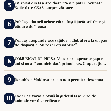
Un spital din Iași are doar 2% din paturi ocupate.
Noile date CNAS, surprinzătoare
Poli Iași, datorii uriașe către foștii jucători! Cine și
cât are de încasat
Poli Iași răspunde acuzațiilor: „Clubul era la un pas
de dispariție. Nu rescrieți istoria!”
COMUNICAT DE PRESĂ. Victor are aproape șapte
ani și nu a făcut niciodată primul pas. O operație
de 33.000 de euro îi poate schimba viața.
Republica Moldova are un nou premier desemnat
Focar de variolă ovină în județul Iași! Sute de
animale vor fi sacrificate