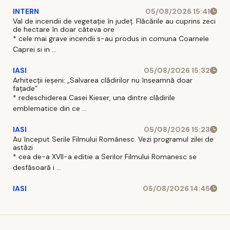
INTERN
05/08/2026 15:41
Val de incendii de vegetație în județ. Flăcările au cuprins zeci
de hectare în doar câteva ore
* cele mai grave incendii s-au produs in comuna Coarnele
Caprei si in ...
IASI
05/08/2026 15:32
Arhitecții ieșeni: „Salvarea clădirilor nu înseamnă doar
fațade”
* redeschiderea Casei Kieser, una dintre clădirile
emblematice din ce ...
IASI
05/08/2026 15:23
Au început Serile Filmului Românesc. Vezi programul zilei de
astăzi
* cea de-a XVII-a editie a Serilor Filmului Romanesc se
desfăsoară i ...
IASI
05/08/2026 14:45