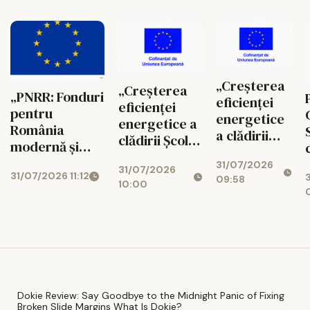
noul model
orașului Târgu
Campusul
de educație
Neamț și
dual
duală care
dezvoltarea
AGRITECH
conectează
turismului
prinde
universitatea
local prin
contur la
cu piața
„Creșterea
„Creșterea
modernizarea
Iași. Fosta
„PNRR: Fonduri
muncii
eficienței
eficienței
stațiunii „Băile
fermă
pentru
energetice
energetice a
Oglinzi”- Faza 1
didactică
România
a clădirii
clădirii Școlii
– Construire
de la
modernă și
Școlii
Gimnaziale
infrastructură
Ezăreni
reformată!”
31/07/2026
Gimnaziale
31/07/2026
nr. 10", COD
de agrement și
devine
31/07/2026 11:12
UAT COMUNA
09:58
nr. 10", COD
10:00
SMIS 329891
revitalizare
centru de
FĂUREI, în
SMIS 329891
spații verzi” ,
pregătire
calitate de
co
pentru
Beneficiar,
meseriile
anunță
viitorului
finalizarea
proiectului
„Îmbunătățirea
Dokie Review: Say Goodbye to the Midnight Panic of Fixing
Broken Slide Margins What Is Dokie?