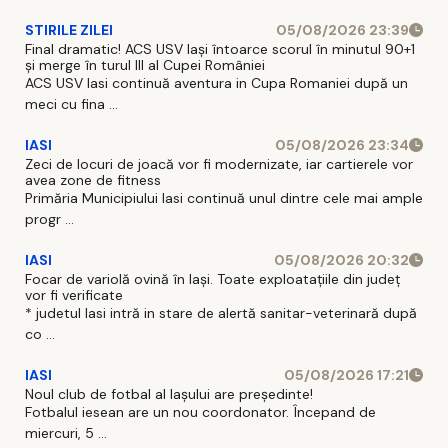
STIRILE ZILEI
05/08/2026 23:39
Final dramatic! ACS USV Iași întoarce scorul în minutul 90+1
și merge în turul III al Cupei României
ACS USV Iasi continuă aventura in Cupa Romaniei după un
meci cu fina ...
IASI
05/08/2026 23:34
Zeci de locuri de joacă vor fi modernizate, iar cartierele vor
avea zone de fitness
Primăria Municipiului Iasi continuă unul dintre cele mai ample
progr ...
IASI
05/08/2026 20:32
Focar de variolă ovină în Iași. Toate exploatațiile din județ
vor fi verificate
* judetul Iasi intră in stare de alertă sanitar-veterinară după
co ...
IASI
05/08/2026 17:21
Noul club de fotbal al Iașului are președinte!
Fotbalul iesean are un nou coordonator. Începand de
miercuri, 5 ...