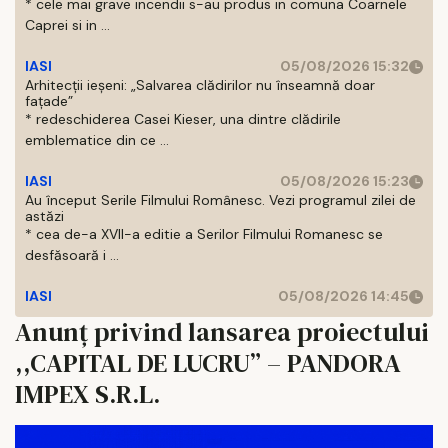
* cele mai grave incendii s-au produs in comuna Coarnele
Caprei si in ...
IASI
05/08/2026 15:32
Arhitecții ieșeni: „Salvarea clădirilor nu înseamnă doar
fațade”
* redeschiderea Casei Kieser, una dintre clădirile
emblematice din ce ...
IASI
05/08/2026 15:23
Au început Serile Filmului Românesc. Vezi programul zilei de
astăzi
* cea de-a XVII-a editie a Serilor Filmului Romanesc se
desfăsoară i ...
IASI
05/08/2026 14:45
Anunț privind lansarea proiectului
,,CAPITAL DE LUCRU” – PANDORA
IMPEX S.R.L.