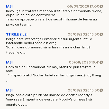
IASI
05/08/2026 17:00
Revoluție în tratarea menopauzei! Terapia hormonală revine,
după 25 de ani de controverse
Timp de aproape un sfert de secol, milioane de femei au
privit cu team ...
STIRILE ZILEI
05/08/2026 16:50
Poliția cere intervenția Primăriei! Măsuri urgente într-o
intersecție periculoasă din oraș
Soferii care obisnuiesc să isi lase masinile chiar langă
trecerile d ...
IASI
05/08/2026 16:41
Comisiile de Bacalaureat din Iași, stabilite prin tragere la
sorți
* Inspectoratul Scolar Judetean Iasi organizează joi, 6 aug
...
IASI
05/08/2026 15:50
Piața locală este prudentă înainte de decizia Moody's
Vineri seară, agentia de evaluare Moody's urmează să
anunte dec ...