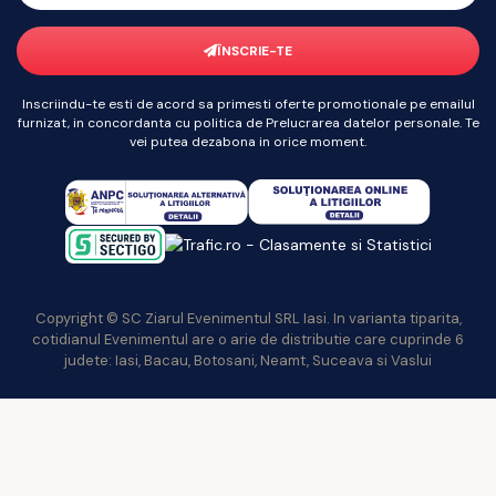
ÎNSCRIE-TE
Inscriindu-te esti de acord sa primesti oferte promotionale pe emailul
furnizat, in concordanta cu politica de Prelucrarea datelor personale. Te
vei putea dezabona in orice moment.
Copyright © SC Ziarul Evenimentul SRL Iasi. In varianta tiparita,
cotidianul Evenimentul are o arie de distributie care cuprinde 6
judete: Iasi, Bacau, Botosani, Neamt, Suceava si Vaslui