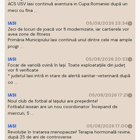
ACS USV Iasi continuă aventura in Cupa Romaniei după un
meci cu fina ...
IASI
05/08/2026 23:34
Zeci de locuri de joacă vor fi modernizate, iar cartierele vor
avea zone de fitness
Primăria Municipiului Iasi continuă unul dintre cele mai ample
progr ...
IASI
05/08/2026 20:32
Focar de variolă ovină în Iași. Toate exploatațiile din județ
vor fi verificate
* judetul Iasi intră in stare de alertă sanitar-veterinară după
co ...
IASI
05/08/2026 17:21
Noul club de fotbal al Iașului are președinte!
Fotbalul iesean are un nou coordonator. Începand de
miercuri, 5 ...
IASI
05/08/2026 17:00
Revoluție în tratarea menopauzei! Terapia hormonală revine,
după 25 de ani de controverse