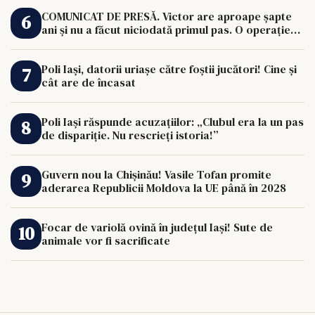
COMUNICAT DE PRESĂ. Victor are aproape șapte
ani și nu a făcut niciodată primul pas. O operație
de 33.000 de euro îi poate schimba viața.
Poli Iași, datorii uriașe către foștii jucători! Cine și
cât are de încasat
Poli Iași răspunde acuzațiilor: „Clubul era la un pas
de dispariție. Nu rescrieți istoria!”
Guvern nou la Chișinău! Vasile Tofan promite
aderarea Republicii Moldova la UE până în 2028
Focar de variolă ovină în județul Iași! Sute de
animale vor fi sacrificate