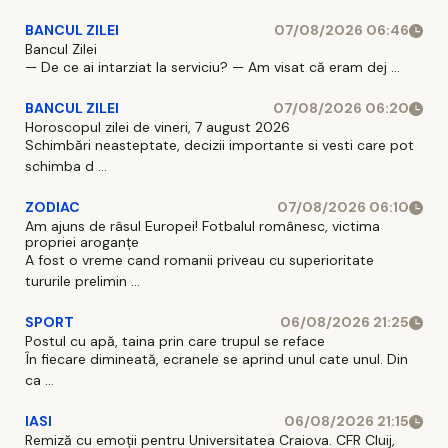
BANCUL ZILEI
07/08/2026 06:46
Bancul Zilei
— De ce ai intarziat la serviciu? — Am visat că eram dej ...
BANCUL ZILEI
07/08/2026 06:20
Horoscopul zilei de vineri, 7 august 2026
Schimbări neasteptate, decizii importante si vesti care pot
schimba d ...
ZODIAC
07/08/2026 06:10
Am ajuns de râsul Europei! Fotbalul românesc, victima
propriei aroganțe
A fost o vreme cand romanii priveau cu superioritate
tururile prelimin ...
SPORT
06/08/2026 21:25
Postul cu apă, taina prin care trupul se reface
În fiecare dimineată, ecranele se aprind unul cate unul. Din
ca ...
IASI
06/08/2026 21:15
Remiză cu emoții pentru Universitatea Craiova. CFR Cluij,