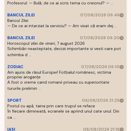
Profesorul: — Bulă, de ce ai scris tema cu creionul? — ...
BANCUL ZILEI
07/08/2026 06:46
Bancul Zilei
— De ce ai intarziat la serviciu? — Am visat că eram dej ...
BANCUL ZILEI
07/08/2026 06:20
Horoscopul zilei de vineri, 7 august 2026
Schimbări neasteptate, decizii importante si vesti care pot
schimba d ...
ZODIAC
07/08/2026 06:10
Am ajuns de râsul Europei! Fotbalul românesc, victima
propriei aroganțe
A fost o vreme cand romanii priveau cu superioritate
tururile prelimin ...
SPORT
06/08/2026 21:25
Postul cu apă, taina prin care trupul se reface
În fiecare dimineată, ecranele se aprind unul cate unul. Din
ca ...
IASI
06/08/2026 21:15