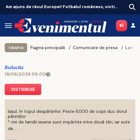
Remiză cu emoții pentru Universitatea Craiova. CFR Cluij, distrusă în Gruia!
Pagina principală
Comunicate de presa
INAPOI
Redactia
19/06/2026 09:00
DISTRIBUIE
Iașul, în topul despărțirilor. Peste 6.000 de copii duc dorul
părinților
* mii de familii iesene sunt impărtite intre două tări, iar sute
de ...