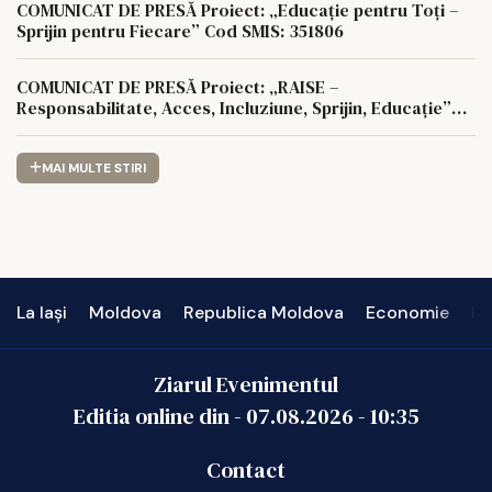
COMUNICAT DE PRESĂ Proiect: „Educație pentru Toți –
Sprijin pentru Fiecare” Cod SMIS: 351806
COMUNICAT DE PRESĂ Proiect: „RAISE –
Responsabilitate, Acces, Incluziune, Sprijin, Educație”
Cod SMIS: 350622
MAI MULTE STIRI
La Iași
Moldova
Republica Moldova
Economie
In
Ziarul Evenimentul
Editia online din -
07.08.2026
-
10:35
Contact