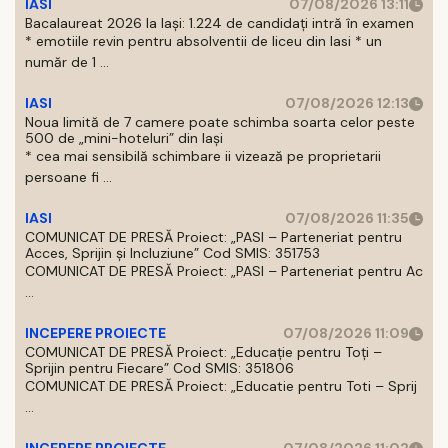
IASI
07/08/2026 13:11
Bacalaureat 2026 la Iași: 1.224 de candidați intră în examen
* emotiile revin pentru absolventii de liceu din Iasi * un
număr de 1 ...
IASI
07/08/2026 12:13
Noua limită de 7 camere poate schimba soarta celor peste
500 de „mini-hoteluri” din Iași
* cea mai sensibilă schimbare ii vizează pe proprietarii
persoane fi ...
IASI
07/08/2026 11:35
COMUNICAT DE PRESĂ Proiect: „PASI – Parteneriat pentru
Acces, Sprijin și Incluziune” Cod SMIS: 351753
COMUNICAT DE PRESĂ Proiect: „PASI – Parteneriat pentru Ac
...
INCEPERE PROIECTE
07/08/2026 11:09
COMUNICAT DE PRESĂ Proiect: „Educație pentru Toți –
Sprijin pentru Fiecare” Cod SMIS: 351806
COMUNICAT DE PRESĂ Proiect: „Educatie pentru Toti – Sprij
...