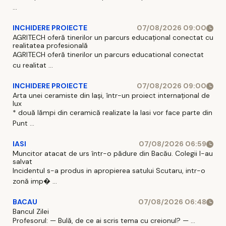
...
INCHIDERE PROIECTE
07/08/2026 09:00
AGRITECH oferă tinerilor un parcurs educațional conectat cu
realitatea profesională
AGRITECH oferă tinerilor un parcurs educational conectat
cu realitat ...
INCHIDERE PROIECTE
07/08/2026 09:00
Arta unei ceramiste din Iași, într-un proiect internațional de
lux
* două lămpi din ceramică realizate la Iasi vor face parte din
Punt ...
IASI
07/08/2026 06:59
Muncitor atacat de urs într-o pădure din Bacău. Colegii l-au
salvat
Incidentul s-a produs in apropierea satului Scutaru, intr-o
zonă imp� ...
BACAU
07/08/2026 06:48
Bancul Zilei
Profesorul: — Bulă, de ce ai scris tema cu creionul? — ...