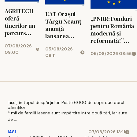
AGRITECH
UAT Orașul
oferă
„PNRR: Fonduri
Târgu Neamț
tinerilor un
pentru România
anunță
parcurs
modernă și
lansarea
educațional
reformată!”
proiectului
07/08/2026
conectat cu
AGRITECH - noul
05/08/2026
„Creșterea
09:00
05/08/2026 08:55
realitatea
model de
09:11
atractivității
profesională
educație duală
orașului
care conectează
Târgu Neamț
universitatea cu
și dezvoltarea
piața muncii
turismului
local prin
modernizarea
Iașul, în topul despărțirilor. Peste 6.000 de copii duc dorul
părinților
stațiunii „Băile
* mii de familii iesene sunt impărtite intre două tări, iar sute
Oglinzi”- Faza
de ...
1 – Construire
infrastructură
IASI
07/08/2026 13:11