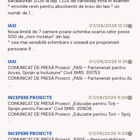
de agrement
Bacalaureat 2026 la Iași: 1.224 de candidați intră în examen
* emotiile revin pentru absolventii de liceu din Iasi * un
și revitalizare
număr de 1 ...
spații verzi” ,
co
IASI
07/08/2026 12:13
Noua limită de 7 camere poate schimba soarta celor peste
500 de „mini-hoteluri” din Iași
* cea mai sensibilă schimbare ii vizează pe proprietarii
persoane fi ...
IASI
07/08/2026 11:35
COMUNICAT DE PRESĂ Proiect: „PASI – Parteneriat pentru
Acces, Sprijin și Incluziune” Cod SMIS: 351753
COMUNICAT DE PRESĂ Proiect: „PASI – Parteneriat pentru Ac
...
INCEPERE PROIECTE
07/08/2026 11:09
COMUNICAT DE PRESĂ Proiect: „Educație pentru Toți –
Sprijin pentru Fiecare” Cod SMIS: 351806
COMUNICAT DE PRESĂ Proiect: „Educatie pentru Toti – Sprij
...
INCEPERE PROIECTE
07/08/2026 11:02
COMUNICAT DE PRESĂ Proiect: „RAISE – Responsabilitate,