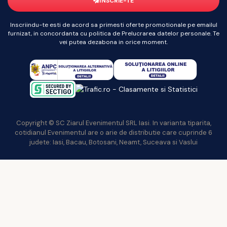
ÎNSCRIE-TE
Inscriindu-te esti de acord sa primesti oferte promotionale pe emailul
furnizat, in concordanta cu politica de Prelucrarea datelor personale. Te
vei putea dezabona in orice moment.
Copyright © SC Ziarul Evenimentul SRL Iasi. In varianta tiparita,
cotidianul Evenimentul are o arie de distributie care cuprinde 6
judete: Iasi, Bacau, Botosani, Neamt, Suceava si Vaslui