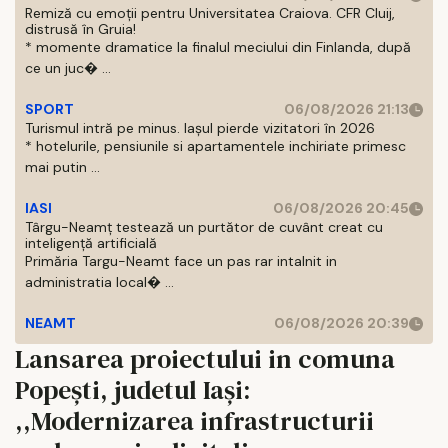
Remiză cu emoții pentru Universitatea Craiova. CFR Cluij,
distrusă în Gruia!
* momente dramatice la finalul meciului din Finlanda, după
ce un juc� ...
SPORT
06/08/2026 21:13
Turismul intră pe minus. Iașul pierde vizitatori în 2026
* hotelurile, pensiunile si apartamentele inchiriate primesc
mai putin ...
IASI
06/08/2026 20:45
Târgu-Neamț testează un purtător de cuvânt creat cu
inteligență artificială
Primăria Targu-Neamt face un pas rar intalnit in
administratia local� ...
NEAMT
06/08/2026 20:39
Lansarea proiectului in comuna
Popești, judetul Iași:
,,Modernizarea infrastructurii