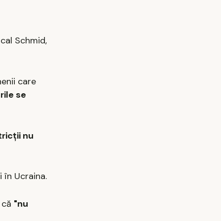
scal Schmid,
nenii care
rile se
ricţii nu
 în Ucraina.
a că
"nu