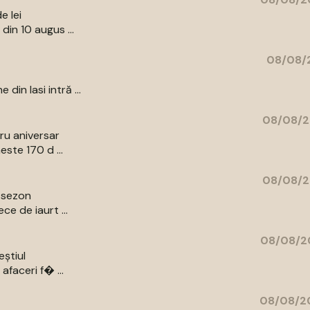
e lei
din 10 augus ...
08/08/2
in Iasi intră ...
08/08/2
bru aniversar
ste 170 d ...
08/08/2
e sezon
e de iaurt ...
08/08/20
eștiul
afaceri f� ...
08/08/20