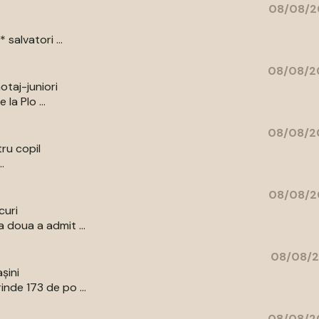
08/08/2
salvatori ...
08/08/20
otaj-juniori
la Plo ...
08/08/20
ru copil
.
08/08/2
curi
 doua a admit ...
08/08/2
șini
nde 173 de po ...
08/08/20