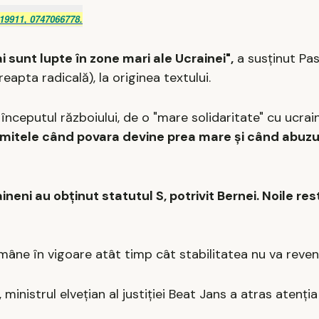
19911, 0747066778.
i sunt lupte în zone mari ale Ucrainei",
a susţinut Pa
apta radicală), la originea textului.
a începutul războiului, de o "mare solidaritate" cu ucrai
 limitele când povara devine prea mare şi când abuzu
eni au obţinut statutul S, potrivit Bernei. Noile rest
mâne în vigoare atât timp cât stabilitatea nu va reveni
ministrul elveţian al justiţiei Beat Jans a atras atenţi