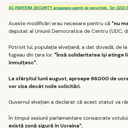
SC PANTERA SECURITY angajeaza agenti de securitate. Tel: 0232/2
Aceste modificări erau necesare pentru că
"nu ma
deputat al Uniunii Democratice de Centru (UDC, dre
Potrivit lui, populaţia elveţiană, a dat dovadă, de l
fugeau din ţara lor.
"Însă solidaritatea îşi atinge
înmulţesc".
La sfârşitul lunii august, aproape 66.000 de ucrain
vor viza decât noile solicitări.
Guvernul elveţian a declarat că acest statut va ră
În timpul sesiunii parlamentare consacrate votului, 
există zonă sigură în Ucraina".