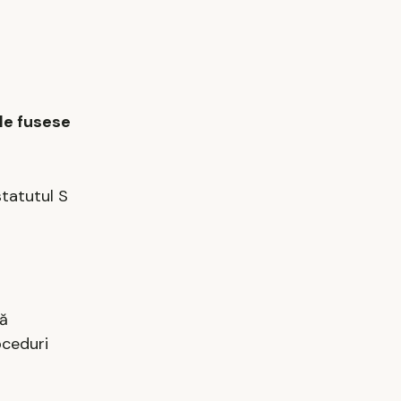
 le fusese
statutul S
pă
oceduri