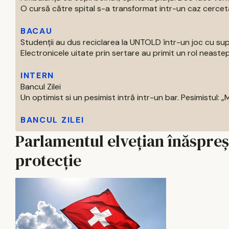
O cursă către spital s-a transformat intr-un caz cercetat
BACAU
Studenții au dus reciclarea la UNTOLD într-un joc cu supe
Electronicele uitate prin sertare au primit un rol neastep
INTERN
Bancul Zilei
Un optimist si un pesimist intră intr-un bar. Pesimistul: „Ma
BANCUL ZILEI
Parlamentul elvețian înăspreşt
protecţie