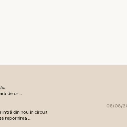
cău
ră de or ...
08/08/20
 intră din nou în circuit
s repornirea ...