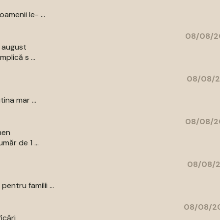
amenii le- ...
08/08/2
9 august
plică s ...
08/08/2
ina mar ...
08/08/2
men
măr de 1 ...
08/08/2
ntru familii ...
08/08/20
icări