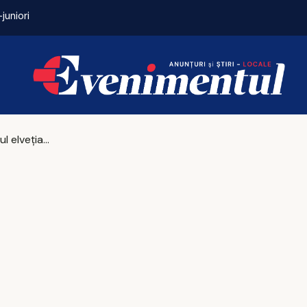
juniori
Grădinița 2026: ce analize și acte trebuie pregă
Parlamentul elvețian înăspreşte accesul ucrainenilor la statutul de protecţie