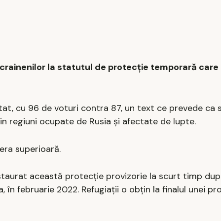
ucrainenilor la statutul de protecţie temporară care
at, cu 96 de voturi contra 87, un text ce prevede ca 
in regiuni ocupate de Rusia şi afectate de lupte.
mera superioară.
nstaurat această protecţie provizorie la scurt timp du
 în februarie 2022. Refugiaţii o obţin la finalul unei pr