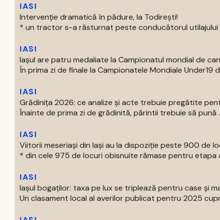
IASI
Intervenție dramatică în pădure, la Todirești!
* un tractor s-a răsturnat peste conducătorul utilajului * 
IASI
Iaşul are patru medaliate la Campionatul mondial de can
În prima zi de finale la Campionatele Mondiale Under19 de 
IASI
Grădinița 2026: ce analize și acte trebuie pregătite pent
Înainte de prima zi de grădinită, părintii trebuie să pună ..
IASI
Viitorii meseriași din Iași au la dispoziție peste 900 de lo
* din cele 975 de locuri obisnuite rămase pentru etapa a
IASI
Iașul bogaților: taxa pe lux se triplează pentru case și ma
Un clasament local al averilor publicat pentru 2025 cupri
IASI