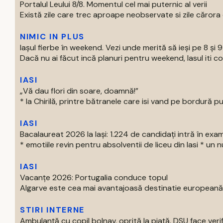
Portalul Leului 8/8. Momentul cel mai puternic al verii
Există zile care trec aproape neobservate si zile cărora o
NIMIC IN PLUS
Iașul fierbe în weekend. Vezi unde merită să ieși pe 8 și 
Dacă nu ai făcut incă planuri pentru weekend, Iasul iti com
IASI
„Vă dau flori din soare, doamnă!”
* la Chirilă, printre bătranele care isi vand pe bordură put
IASI
Bacalaureat 2026 la Iași: 1.224 de candidați intră în exa
* emotiile revin pentru absolventii de liceu din Iasi * un nu
IASI
Vacanțe 2026: Portugalia conduce topul
Algarve este cea mai avantajoasă destinatie europeană pe
STIRI INTERNE
Ambulanță cu copil bolnav, oprită la piață. DSU face verif