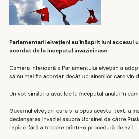
Parlamentarii elveţieni au înăsprit luni accesul 
acordat de la începutul invaziei ruse.
Camera inferioară a Parlamentului elveţian a adopt
să nu mai fie acordat decât ucrainenilor care vin d
Un vot similar a avut loc la începutul anului în ca
Guvernul elveţian, care s-a opus acestui text, a i
declanşarea invaziei asupra Ucrainei de către Rusia,
rapide, fără a trecere printr-o procedură de azil.