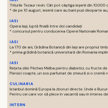
Titlurile Tezaur revin. Cât pot câștiga ieșenii din 10.000 d
* de pe 10 august, iesenii care au bani pusi deoparte au, 
IASI
Opera Iași, luptă finală între doi candidați
* concursul pentru conducerea Operei Nationale Romane d
IASI
La 170 de ani, Grădina Botanică din Iași are propriul tim
* prima grădină botanică universitară din Romania impline
IASI
Rețeta zilei: Pêches Melba pentru diabetici, cu fructe d
Piersici coapte, un sos parfumat de zmeură si o cremă rec
CULINARIA
Istanbul domină Europa la zboruri directe. Unde e Bucur
Pentru cei care vor să plece in vacantă sau in interes de 
INTERN