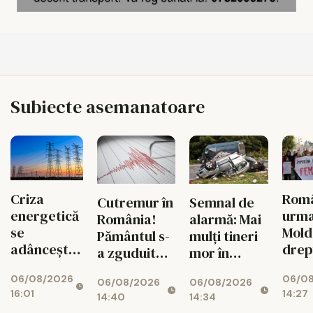
Subiecte asemanatoare
Criza
Româ
Cutremur în
Semnal de
energetică
urm
România!
alarmă: Mai
se
Mold
Pământul s-
mulți tineri
adâncește.
drep
a zguduit
mor în
Fabricile
și si
din nou în
accidente
06/08/2026
06/0
mari pot
feme
06/08/2026
06/08/2026
zona
rutiere
16:01
14:27
rămâne
14:40
14:34
seismică
decât din