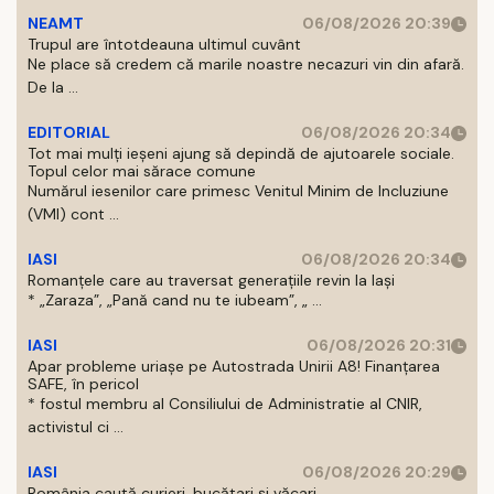
NEAMT
06/08/2026 20:39
Trupul are întotdeauna ultimul cuvânt
Ne place să credem că marile noastre necazuri vin din afară.
De la ...
EDITORIAL
06/08/2026 20:34
Tot mai mulți ieșeni ajung să depindă de ajutoarele sociale.
Topul celor mai sărace comune
Numărul iesenilor care primesc Venitul Minim de Incluziune
(VMI) cont ...
IASI
06/08/2026 20:34
Romanțele care au traversat generațiile revin la Iași
* „Zaraza”, „Pană cand nu te iubeam”, „ ...
IASI
06/08/2026 20:31
Apar probleme uriașe pe Autostrada Unirii A8! Finanțarea
SAFE, în pericol
* fostul membru al Consiliului de Administratie al CNIR,
activistul ci ...
IASI
06/08/2026 20:29
România caută curieri, bucătari și văcari