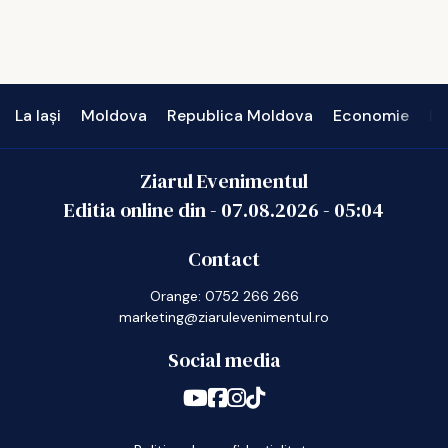
La Iași
Moldova
Republica Moldova
Economie
In
Ziarul Evenimentul
Editia online din -
07.08.2026
-
05:04
Contact
Orange: 0752 266 266
marketing@ziarulevenimentul.ro
Social media