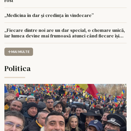
rost”
„Medicina în dar și credința în vindecare”
„Fiecare dintre noi are un dar special, o chemare unică,
iar lumea devine mai frumoasă atunci când fiecare își
urmează drumul cu sufletul deschis”
MAI MULTE
Politica