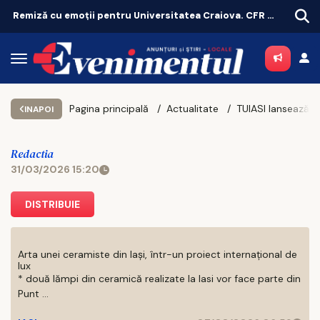
Remiză cu emoții pentru Universitatea Craiova. CFR Cluij, distrusă în Gruia!
Pagina principală
Actualitate
INAPOI
Redactia
31/03/2026 15:20
DISTRIBUIE
Arta unei ceramiste din Iași, într-un proiect internațional de
lux
* două lămpi din ceramică realizate la Iasi vor face parte din
Punt ...