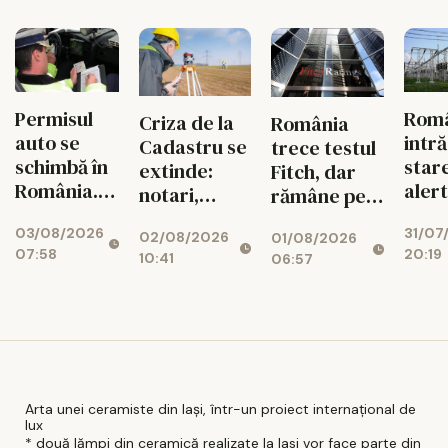
fără
Vrancea
cauza
energie în
tuberculozei
orele de
și a
vârf
drogurilor
Permisul
Rom
Criza de la
România
auto se
intră
Cadastru se
trece testul
schimbă în
star
extinde:
Fitch, dar
România.
aler
notari,
rămâne pe
Ce reguli
ener
dezvoltatori
marginea
03/08/2026
31/07
noi îi
02/08/2026
01/08/2026
și bănci,
prăpastiei
07:58
20:19
așteaptă
10:41
06:57
afectați de
financiare
pe șoferi și
blocajul
când vor
național
intra în
vigoare
Arta unei ceramiste din Iași, într-un proiect internațional de
lux
* două lămpi din ceramică realizate la Iasi vor face parte din