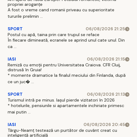
propriei aroganțe
A fost o vreme cand romanii priveau cu superioritate
tururile prelimin ...
SPORT
06/08/2026 21:25
Postul cu apă, taina prin care trupul se reface
În fiecare dimineată, ecranele se aprind unul cate unul. Din
ca ...
IASI
06/08/2026 21:15
Remiză cu emoții pentru Universitatea Craiova. CFR Cluij,
distrusă în Gruia!
* momente dramatice la finalul meciului din Finlanda, după
ce un juc� ...
SPORT
06/08/2026 21:13
Turismul intră pe minus. Iașul pierde vizitatori în 2026
* hotelurile, pensiunile si apartamentele inchiriate primesc
mai putin ...
IASI
06/08/2026 20:45
Târgu-Neamț testează un purtător de cuvânt creat cu
inteligență artificială