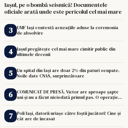
Iașul, pe o bombă seismică! Documentele
oficiale arată unde este pericolul cel mai mare
UMF Iași contestă acuzațiile aduse la ceremonia
de absolvire
Iașul pregătește cel mai mare cimitir public din
ultimele decenii
Un spital din Iași are doar 2% din paturi ocupate.
Noile date CNAS, surprinzătoare
COMUNICAT DE PRESĂ. Victor are aproape șapte
ani și nu a făcut niciodată primul pas. O operație
de 33.000 de euro îi poate schimba viața.
Poli Iași, datorii uriașe către foștii jucători! Cine și
cât are de încasat