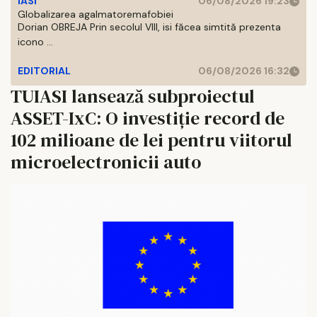
IASI
06/08/2026 19:23
Globalizarea agalmatoremafobiei
Dorian OBREJA Prin secolul VIII, isi făcea simtită prezenta
icono ...
EDITORIAL
06/08/2026 16:32
TUIASI lansează subproiectul
ASSET-IxC: O investiție record de
102 milioane de lei pentru viitorul
microelectronicii auto