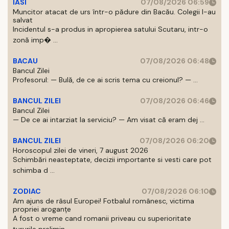
IASI
07/08/2026 06:59
Muncitor atacat de urs într-o pădure din Bacău. Colegii l-au
salvat
Incidentul s-a produs in apropierea satului Scutaru, intr-o
zonă imp� ...
BACAU
07/08/2026 06:48
Bancul Zilei
Profesorul: — Bulă, de ce ai scris tema cu creionul? — ...
BANCUL ZILEI
07/08/2026 06:46
Bancul Zilei
— De ce ai intarziat la serviciu? — Am visat că eram dej ...
BANCUL ZILEI
07/08/2026 06:20
Horoscopul zilei de vineri, 7 august 2026
Schimbări neasteptate, decizii importante si vesti care pot
schimba d ...
ZODIAC
07/08/2026 06:10
Am ajuns de râsul Europei! Fotbalul românesc, victima
propriei aroganțe
A fost o vreme cand romanii priveau cu superioritate