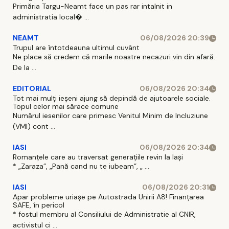
Primăria Targu-Neamt face un pas rar intalnit in
administratia local� ...
NEAMT
06/08/2026 20:39
Trupul are întotdeauna ultimul cuvânt
Ne place să credem că marile noastre necazuri vin din afară.
De la ...
EDITORIAL
06/08/2026 20:34
Tot mai mulți ieșeni ajung să depindă de ajutoarele sociale.
Topul celor mai sărace comune
Numărul iesenilor care primesc Venitul Minim de Incluziune
(VMI) cont ...
IASI
06/08/2026 20:34
Romanțele care au traversat generațiile revin la Iași
* „Zaraza”, „Pană cand nu te iubeam”, „ ...
IASI
06/08/2026 20:31
Apar probleme uriașe pe Autostrada Unirii A8! Finanțarea
SAFE, în pericol
* fostul membru al Consiliului de Administratie al CNIR,
activistul ci ...