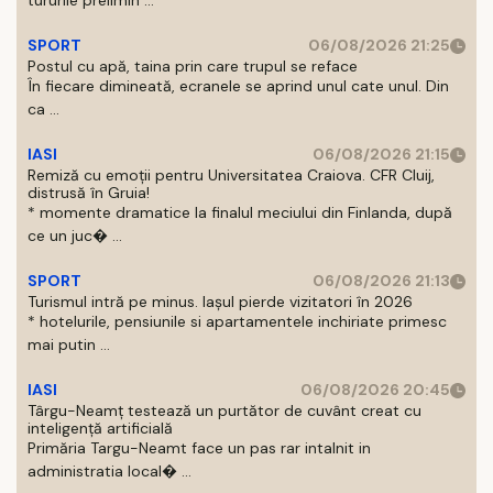
tururile prelimin ...
SPORT
06/08/2026 21:25
Postul cu apă, taina prin care trupul se reface
În fiecare dimineată, ecranele se aprind unul cate unul. Din
ca ...
IASI
06/08/2026 21:15
Remiză cu emoții pentru Universitatea Craiova. CFR Cluij,
distrusă în Gruia!
* momente dramatice la finalul meciului din Finlanda, după
ce un juc� ...
SPORT
06/08/2026 21:13
Turismul intră pe minus. Iașul pierde vizitatori în 2026
* hotelurile, pensiunile si apartamentele inchiriate primesc
mai putin ...
IASI
06/08/2026 20:45
Târgu-Neamț testează un purtător de cuvânt creat cu
inteligență artificială
Primăria Targu-Neamt face un pas rar intalnit in
administratia local� ...