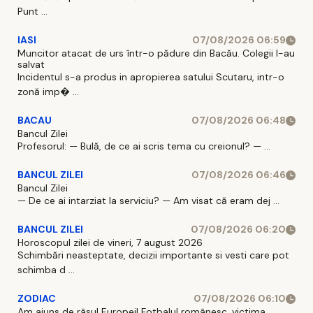
Punt ...
IASI
07/08/2026 06:59
Muncitor atacat de urs într-o pădure din Bacău. Colegii l-au
salvat
Incidentul s-a produs in apropierea satului Scutaru, intr-o
zonă imp� ...
BACAU
07/08/2026 06:48
Bancul Zilei
Profesorul: — Bulă, de ce ai scris tema cu creionul? — ...
BANCUL ZILEI
07/08/2026 06:46
Bancul Zilei
— De ce ai intarziat la serviciu? — Am visat că eram dej ...
BANCUL ZILEI
07/08/2026 06:20
Horoscopul zilei de vineri, 7 august 2026
Schimbări neasteptate, decizii importante si vesti care pot
schimba d ...
ZODIAC
07/08/2026 06:10
Am ajuns de râsul Europei! Fotbalul românesc, victima