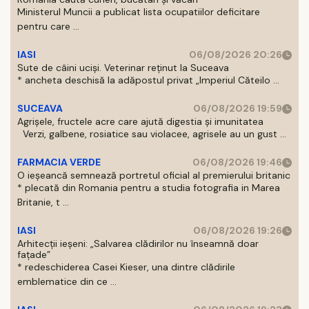
Ministerul Muncii a publicat lista ocupatiilor deficitare
pentru care ...
IASI
06/08/2026 20:26
Sute de câini uciși. Veterinar reținut la Suceava
* ancheta deschisă la adăpostul privat „Imperiul Căteilo ...
SUCEAVA
06/08/2026 19:59
Agrișele, fructele acre care ajută digestia și imunitatea
Verzi, galbene, rosiatice sau violacee, agrisele au un gust ...
FARMACIA VERDE
06/08/2026 19:46
O ieșeancă semnează portretul oficial al premierului britanic
* plecată din Romania pentru a studia fotografia in Marea
Britanie, t ...
IASI
06/08/2026 19:26
Arhitecții ieșeni: „Salvarea clădirilor nu înseamnă doar
fațade”
* redeschiderea Casei Kieser, una dintre clădirile
emblematice din ce ...