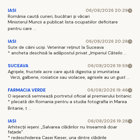
IASI
06/08/2026 20:29
România caută curieri, bucătari și văcari
Ministerul Muncii a publicat lista ocupatiilor deficitare
pentru care ...
IASI
06/08/2026 20:26
Sute de câini uciși. Veterinar reținut la Suceava
* ancheta deschisă la adăpostul privat „Imperiul Căteilo ...
SUCEAVA
06/08/2026 19:59
Agrișele, fructele acre care ajută digestia și imunitatea
Verzi, galbene, rosiatice sau violacee, agrisele au un gust ...
FARMACIA VERDE
06/08/2026 19:46
O ieșeancă semnează portretul oficial al premierului britanic
* plecată din Romania pentru a studia fotografia in Marea
Britanie, t ...
IASI
06/08/2026 19:26
Arhitecții ieșeni: „Salvarea clădirilor nu înseamnă doar
fațade”
* redeschiderea Casei Kieser, una dintre clădirile