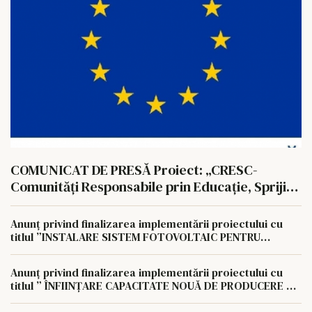
COMUNICAT DE PRESĂ Proiect: „CRESC-
Comunități Responsabile prin Educație, Sprijin
și Consiliere” Cod SMIS: 350657
Anunț privind finalizarea implementării proiectului cu
titlul ”INSTALARE SISTEM FOTOVOLTAIC PENTRU
AUTOCONSUM LA NIVELUL AGROCOMPLEX LUNCA
PAȘCANI S.A
Anunț privind finalizarea implementării proiectului cu
titlul ” ÎNFIINȚARE CAPACITATE NOUĂ DE PRODUCERE A
ENERGIEI REGENERABILE PENTRU AUTOCONSUMUL