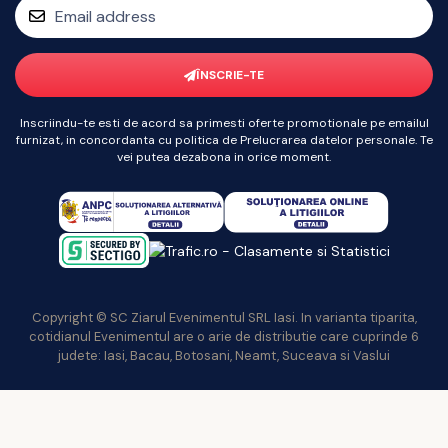
ÎNSCRIE-TE
Inscriindu-te esti de acord sa primesti oferte promotionale pe emailul
furnizat, in concordanta cu politica de Prelucrarea datelor personale. Te
vei putea dezabona in orice moment.
Copyright © SC Ziarul Evenimentul SRL Iasi. In varianta tiparita,
cotidianul Evenimentul are o arie de distributie care cuprinde 6
judete: Iasi, Bacau, Botosani, Neamt, Suceava si Vaslui