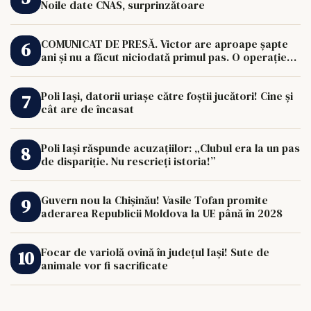
Noile date CNAS, surprinzătoare
COMUNICAT DE PRESĂ. Victor are aproape șapte
ani și nu a făcut niciodată primul pas. O operație
de 33.000 de euro îi poate schimba viața.
Poli Iași, datorii uriașe către foștii jucători! Cine și
cât are de încasat
Poli Iași răspunde acuzațiilor: „Clubul era la un pas
de dispariție. Nu rescrieți istoria!”
Guvern nou la Chișinău! Vasile Tofan promite
aderarea Republicii Moldova la UE până în 2028
Focar de variolă ovină în județul Iași! Sute de
animale vor fi sacrificate