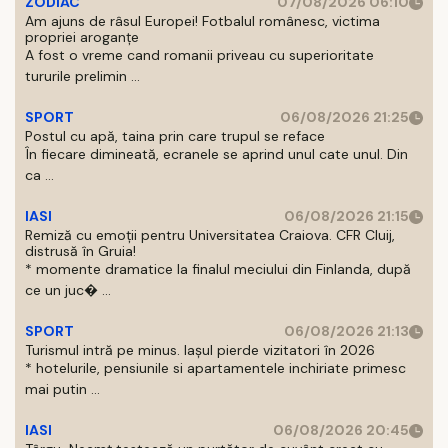
ZODIAC
07/08/2026 06:10
Am ajuns de râsul Europei! Fotbalul românesc, victima
propriei aroganțe
A fost o vreme cand romanii priveau cu superioritate
tururile prelimin ...
SPORT
06/08/2026 21:25
Postul cu apă, taina prin care trupul se reface
În fiecare dimineată, ecranele se aprind unul cate unul. Din
ca ...
IASI
06/08/2026 21:15
Remiză cu emoții pentru Universitatea Craiova. CFR Cluij,
distrusă în Gruia!
* momente dramatice la finalul meciului din Finlanda, după
ce un juc� ...
SPORT
06/08/2026 21:13
Turismul intră pe minus. Iașul pierde vizitatori în 2026
* hotelurile, pensiunile si apartamentele inchiriate primesc
mai putin ...
IASI
06/08/2026 20:45