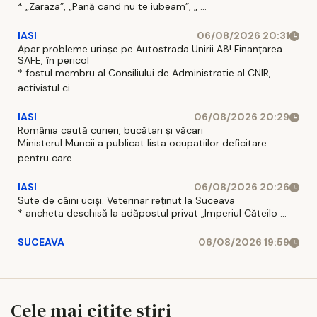
* „Zaraza”, „Pană cand nu te iubeam”, „ ...
IASI
06/08/2026 20:31
Apar probleme uriașe pe Autostrada Unirii A8! Finanțarea
SAFE, în pericol
* fostul membru al Consiliului de Administratie al CNIR,
activistul ci ...
IASI
06/08/2026 20:29
România caută curieri, bucătari și văcari
Ministerul Muncii a publicat lista ocupatiilor deficitare
pentru care ...
IASI
06/08/2026 20:26
Sute de câini uciși. Veterinar reținut la Suceava
* ancheta deschisă la adăpostul privat „Imperiul Căteilo ...
SUCEAVA
06/08/2026 19:59
Cele mai citite stiri