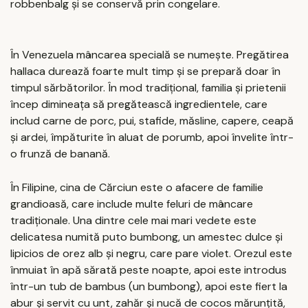
robbenbalg și se conservă prin congelare.
În Venezuela mâncarea specială se numește. Pregătirea
hallaca durează foarte mult timp și se prepară doar în
timpul sărbătorilor. În mod tradițional, familia și prietenii
încep dimineața să pregătească ingredientele, care
includ carne de porc, pui, stafide, măsline, capere, ceapă
și ardei, împăturite în aluat de porumb, apoi învelite într-
o frunză de banană.
În Filipine, cina de Cărciun este o afacere de familie
grandioasă, care include multe feluri de mâncare
tradiționale. Una dintre cele mai mari vedete este
delicatesa numită puto bumbong, un amestec dulce și
lipicios de orez alb și negru, care pare violet. Orezul este
înmuiat în apă sărată peste noapte, apoi este introdus
într-un tub de bambus (un bumbong), apoi este fiert la
abur și servit cu unt, zahăr și nucă de cocos mărunțită,