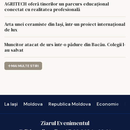
AGROCOMPLEX LUNCA PAȘCANI S.A.
AGRITECH oferă tinerilor un parcurs educațional
conectat cu realitatea profesională
Arta unei ceramiste din Iași, într-un proiect internațional
de lux
Muncitor atacat de urs într-o pădure din Bacău. Colegii l-
au salvat
MAI MULTE STIRI
La Iași
Moldova
Republica Moldova
Economie
In
Ziarul Evenimentul