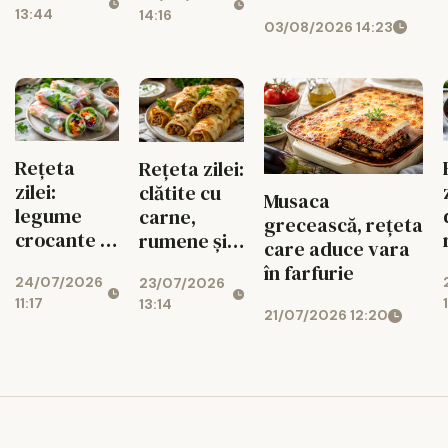
13:44
14:16
03/08/2026 14:23
Rețeta
Rețeta zilei:
zilei:
clătite cu
Musaca
legume
carne,
grecească, rețeta
crocante în
rumene și
care aduce vara
foi de orez,
sățioase
în farfurie
24/07/2026
23/07/2026
gata rapid
11:17
13:14
21/07/2026 12:20