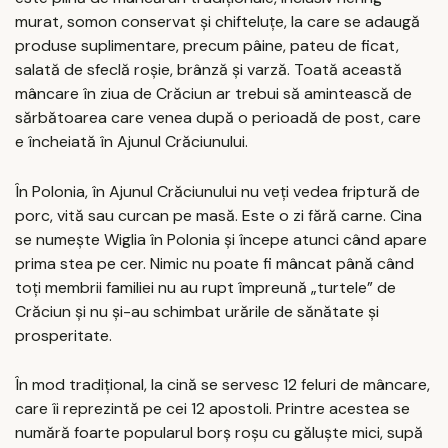
murat, somon conservat și chifteluțe, la care se adaugă
produse suplimentare, precum pâine, pateu de ficat,
salată de sfeclă roșie, brânză și varză. Toată această
mâncare în ziua de Crăciun ar trebui să amintească de
sărbătoarea care venea după o perioadă de post, care
e încheiată în Ajunul Crăciunului.
În Polonia, în Ajunul Crăciunului nu veți vedea friptură de
porc, vită sau curcan pe masă. Este o zi fără carne. Cina
se numește Wiglia în Polonia și începe atunci când apare
prima stea pe cer. Nimic nu poate fi mâncat până când
toți membrii familiei nu au rupt împreună „turtele” de
Crăciun și nu și-au schimbat urările de sănătate și
prosperitate.
În mod tradițional, la cină se servesc 12 feluri de mâncare,
care îi reprezintă pe cei 12 apostoli. Printre acestea se
numără foarte popularul borș roșu cu găluște mici, supă