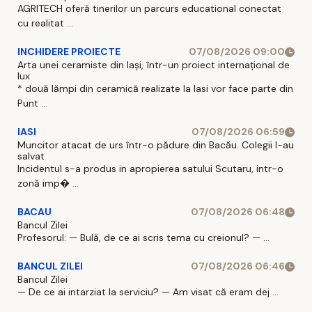
AGRITECH oferă tinerilor un parcurs educational conectat
cu realitat ...
INCHIDERE PROIECTE
07/08/2026 09:00
Arta unei ceramiste din Iași, într-un proiect internațional de
lux
* două lămpi din ceramică realizate la Iasi vor face parte din
Punt ...
IASI
07/08/2026 06:59
Muncitor atacat de urs într-o pădure din Bacău. Colegii l-au
salvat
Incidentul s-a produs in apropierea satului Scutaru, intr-o
zonă imp� ...
BACAU
07/08/2026 06:48
Bancul Zilei
Profesorul: — Bulă, de ce ai scris tema cu creionul? — ...
BANCUL ZILEI
07/08/2026 06:46
Bancul Zilei
— De ce ai intarziat la serviciu? — Am visat că eram dej ...