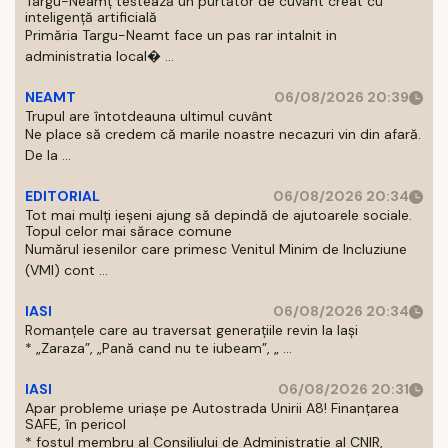
Târgu-Neamț testează un purtător de cuvânt creat cu
inteligență artificială
Primăria Targu-Neamt face un pas rar intalnit in
administratia local� ...
NEAMT
06/08/2026 20:39
Trupul are întotdeauna ultimul cuvânt
Ne place să credem că marile noastre necazuri vin din afară.
De la ...
EDITORIAL
06/08/2026 20:34
Tot mai mulți ieșeni ajung să depindă de ajutoarele sociale.
Topul celor mai sărace comune
Numărul iesenilor care primesc Venitul Minim de Incluziune
(VMI) cont ...
IASI
06/08/2026 20:34
Romanțele care au traversat generațiile revin la Iași
* „Zaraza”, „Pană cand nu te iubeam”, „ ...
IASI
06/08/2026 20:31
Apar probleme uriașe pe Autostrada Unirii A8! Finanțarea
SAFE, în pericol
* fostul membru al Consiliului de Administratie al CNIR,