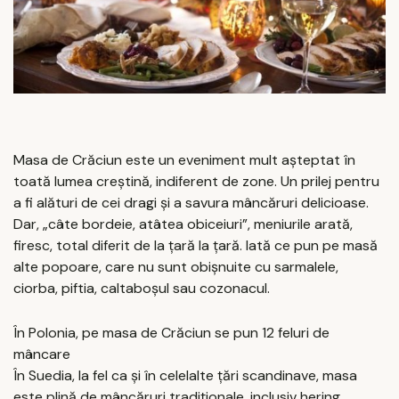
Masa de Crăciun este un eveniment mult așteptat în
toată lumea creștină, indiferent de zone. Un prilej pentru
a fi alături de cei dragi și a savura mâncăruri delicioase.
Dar, „câte bordeie, atâtea obiceiuri”, meniurile arată,
firesc, total diferit de la țară la țară. Iată ce pun pe masă
alte popoare, care nu sunt obișnuite cu sarmalele,
ciorba, piftia, caltaboșul sau cozonacul.
În Polonia, pe masa de Crăciun se pun 12 feluri de
mâncare
În Suedia, la fel ca și în celelalte țări scandinave, masa
este plină de mâncăruri tradiționale, inclusiv hering