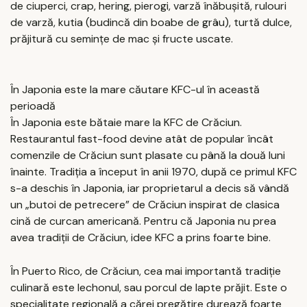
de ciuperci, crap, hering, pierogi, varză înăbușită, rulouri
de varză, kutia (budincă din boabe de grâu), turtă dulce,
prăjitură cu semințe de mac și fructe uscate.
În Japonia este la mare căutare KFC-ul în această
perioadă
În Japonia este bătaie mare la KFC de Crăciun.
Restaurantul fast-food devine atât de popular încât
comenzile de Crăciun sunt plasate cu până la două luni
înainte. Tradiția a început în anii 1970, după ce primul KFC
s-a deschis în Japonia, iar proprietarul a decis să vândă
un „butoi de petrecere” de Crăciun inspirat de clasica
cină de curcan americană. Pentru că Japonia nu prea
avea tradiții de Crăciun, idee KFC a prins foarte bine.
În Puerto Rico, de Crăciun, cea mai importantă tradiție
culinară este lechonul, sau porcul de lapte prăjit. Este o
specialitate regională a cărei pregătire durează foarte