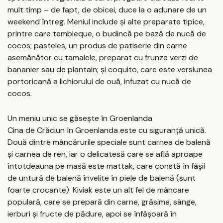
mult timp – de fapt, de obicei, duce la o adunare de un
weekend întreg. Meniul include și alte preparate tipice,
printre care tembleque, o budincă pe bază de nucă de
cocos; pasteles, un produs de patiserie din carne
asemănător cu tamalele, preparat cu frunze verzi de
bananier sau de plantain; și coquito, care este versiunea
portoricană a lichiorului de ouă, infuzat cu nucă de
cocos.
Un meniu unic se găsește în Groenlanda
Cina de Crăciun în Groenlanda este cu siguranță unică.
Două dintre mâncărurile speciale sunt carnea de balenă
și carnea de ren, iar o delicatesă care se află aproape
întotdeauna pe masă este mattak, care constă în fâșii
de untură de balenă învelite în piele de balenă (sunt
foarte crocante). Kiviak este un alt fel de mâncare
populară, care se prepară din carne, grăsime, sânge,
ierburi și fructe de pădure, apoi se înfășoară în