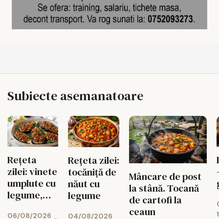
Subiecte asemanatoare
Rețeta
Rețeta zilei:
zilei: vinete
tocăniță de
Mâncare de post
umplute cu
năut cu
la stână. Tocană
legume,
legume
de cartofi la
gustoase și
ceaun
06/08/2026
04/08/2026
de post