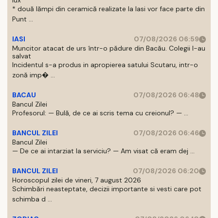
lux
* două lămpi din ceramică realizate la Iasi vor face parte din
Punt ...
IASI
07/08/2026 06:59
Muncitor atacat de urs într-o pădure din Bacău. Colegii l-au
salvat
Incidentul s-a produs in apropierea satului Scutaru, intr-o
zonă imp� ...
BACAU
07/08/2026 06:48
Bancul Zilei
Profesorul: — Bulă, de ce ai scris tema cu creionul? — ...
BANCUL ZILEI
07/08/2026 06:46
Bancul Zilei
— De ce ai intarziat la serviciu? — Am visat că eram dej ...
BANCUL ZILEI
07/08/2026 06:20
Horoscopul zilei de vineri, 7 august 2026
Schimbări neasteptate, decizii importante si vesti care pot
schimba d ...