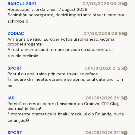
BANCUL ZILEI
07/08/2026 06:20
Horoscopul zilei de vineri, 7 august 2026
Schimbări neasteptate, decizii importante si vesti care pot
schimba d ...
ZODIAC
07/08/2026 06:10
Am ajuns de râsul Europei! Fotbalul românesc, victima
propriei aroganțe
A fost o vreme cand romanii priveau cu superioritate
tururile prelimin ...
SPORT
06/08/2026 21:25
Postul cu apă, taina prin care trupul se reface
În fiecare dimineată, ecranele se aprind unul cate unul. Din
ca ...
IASI
06/08/2026 21:15
Remiză cu emoții pentru Universitatea Craiova. CFR Cluij,
distrusă în Gruia!
* momente dramatice la finalul meciului din Finlanda, după
ce un juc� ...
SPORT
06/08/2026 21:13