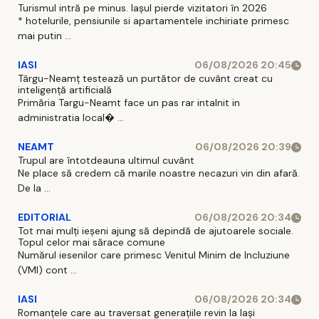
Turismul intră pe minus. Iașul pierde vizitatori în 2026
* hotelurile, pensiunile si apartamentele inchiriate primesc
mai putin ...
IASI
06/08/2026 20:45
Târgu-Neamț testează un purtător de cuvânt creat cu
inteligență artificială
Primăria Targu-Neamt face un pas rar intalnit in
administratia local� ...
NEAMT
06/08/2026 20:39
Trupul are întotdeauna ultimul cuvânt
Ne place să credem că marile noastre necazuri vin din afară.
De la ...
EDITORIAL
06/08/2026 20:34
Tot mai mulți ieșeni ajung să depindă de ajutoarele sociale.
Topul celor mai sărace comune
Numărul iesenilor care primesc Venitul Minim de Incluziune
(VMI) cont ...
IASI
06/08/2026 20:34
Romanțele care au traversat generațiile revin la Iași