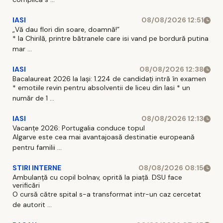
IASI
08/08/2026 12:51
„Vă dau flori din soare, doamnă!”
* la Chirilă, printre bătranele care isi vand pe bordură putina
mar ...
IASI
08/08/2026 12:38
Bacalaureat 2026 la Iași: 1.224 de candidați intră în examen
* emotiile revin pentru absolventii de liceu din Iasi * un
număr de 1 ...
IASI
08/08/2026 12:13
Vacanțe 2026: Portugalia conduce topul
Algarve este cea mai avantajoasă destinatie europeană
pentru familii ...
STIRI INTERNE
08/08/2026 08:15
Ambulanță cu copil bolnav, oprită la piață. DSU face
verificări
O cursă către spital s-a transformat intr-un caz cercetat
de autorit ...