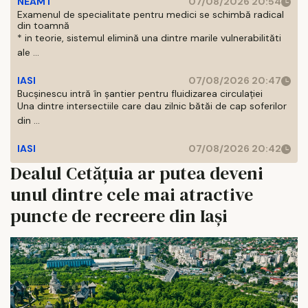
NEAMT
07/08/2026 20:54
Examenul de specialitate pentru medici se schimbă radical
din toamnă
* in teorie, sistemul elimină una dintre marile vulnerabilităti
ale ...
IASI
07/08/2026 20:47
Bucșinescu intră în șantier pentru fluidizarea circulației
Una dintre intersectiile care dau zilnic bătăi de cap soferilor
din ...
IASI
07/08/2026 20:42
Dealul Cetățuia ar putea deveni
unul dintre cele mai atractive
puncte de recreere din Iași