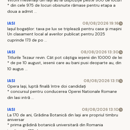
Viitorii meseriași din Iași au la dispoziție peste 900 de locuri
* din cele 975 de locuri obisnuite rămase pentru etapa a
doua a admit ...
IASI
08/08/2026 19:16
Iașul bogaților: taxa pe lux se triplează pentru case și mașini
Un clasament local al averilor publicat pentru 2025
cuprinde 173 de po ...
IASI
08/08/2026 13:30
Titlurile Tezaur revin. Cât pot câștiga ieșenii din 10.000 de lei
* de pe 10 august, iesenii care au bani pusi deoparte au, din
10 augus ...
IASI
08/08/2026 13:11
Opera Iași, luptă finală între doi candidați
* concursul pentru conducerea Operei Nationale Romane
din Iasi intră ...
IASI
08/08/2026 13:10
La 170 de ani, Grădina Botanică din Iași are propriul timbru
aniversar
* prima grădină botanică universitară din Romania