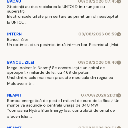
BACAU
08/08/2026 07:45
Studenții au dus reciclarea la UNTOLD într-un joc cu
superstiții
Electronicele uitate prin sertare au primit un rol neasteptat
la UNTOL ...
INTERN
08/08/2026 06:59
Bancul Zilei
Un optimist si un pesimist intră intr-un bar. Pesimistul: „Mai
...
BANCUL ZILEI
08/08/2026 06:46
Mega-poiect în Neamț! Se construiește un spital de
aproape 1,7 miliarde de lei, cu 469 de paturi
Unul dintre cele mai mari proiecte medicale din regiunea
Moldovei intr ...
NEAMT
07/08/2026 21:01
Bomba energetică de peste 1 miliard de euro de la Bicaz! Un
munte va ascunde o centrală uriașă de 340 MW
*compania Hydro Blue Energy Iasi, controlată de omul de
afaceri Iulia ...