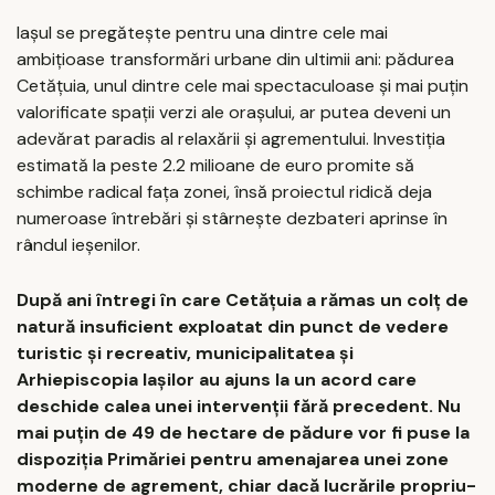
Iașul se pregătește pentru una dintre cele mai
ambițioase transformări urbane din ultimii ani: pădurea
Cetățuia, unul dintre cele mai spectaculoase și mai puțin
valorificate spații verzi ale orașului, ar putea deveni un
adevărat paradis al relaxării și agrementului. Investiția
estimată la peste 2.2 milioane de euro promite să
schimbe radical fața zonei, însă proiectul ridică deja
numeroase întrebări și stârnește dezbateri aprinse în
rândul ieșenilor.
După ani întregi în care Cetățuia a rămas un colț de
natură insuficient exploatat din punct de vedere
turistic și recreativ, municipalitatea și
Arhiepiscopia Iașilor au ajuns la un acord care
deschide calea unei intervenții fără precedent. Nu
mai puțin de 49 de hectare de pădure vor fi puse la
dispoziția Primăriei pentru amenajarea unei zone
moderne de agrement, chiar dacă lucrările propriu-