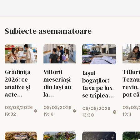
Subiecte asemanatoare
Grădinița
Viitorii
Titluri
Iașul
2026: ce
meseriași
Tezau
bogaților:
analize și
din Iași au
revin.
taxa pe lux
acte
la
pot câ
se triplează
trebuie
dispoziție
ieșeni
pentru case
08/08/2026
08/08/2026
08/08/
pregătite
peste 900
10.000
08/08/2026
și mașini
19:32
19:16
13:11
13:30
pentru
de locuri
lei
copil