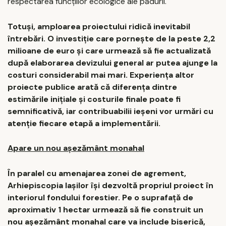
respectarea funcțiilor ecologice ale pădurii.
Totuși, amploarea proiectului ridică inevitabil
întrebări. O investiție care pornește de la peste 2,2
milioane de euro și care urmează să fie actualizată
după elaborarea devizului general ar putea ajunge la
costuri considerabil mai mari. Experiența altor
proiecte publice arată că diferența dintre
estimările inițiale și costurile finale poate fi
semnificativă, iar contribuabilii ieșeni vor urmări cu
atenție fiecare etapă a implementării.
Apare un nou așezământ monahal
În paralel cu amenajarea zonei de agrement,
Arhiepiscopia Iașilor își dezvoltă propriul proiect în
interiorul fondului forestier. Pe o suprafață de
aproximativ 1 hectar urmează să fie construit un
nou așezământ monahal care va include biserică,