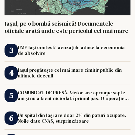
Iașul, pe o bombă seismică! Documentele
oficiale arată unde este pericolul cel mai mare
UMF Iași contestă acuzațiile aduse la ceremonia
de absolvire
Iașul pregătește cel mai mare cimitir public din
ultimele decenii
COMUNICAT DE PRESĂ. Victor are aproape șapte
ani și nu a făcut niciodată primul pas. O operație
de 33.000 de euro îi poate schimba viața.
Un spital din Iași are doar 2% din paturi ocupate.
Noile date CNAS, surprinzătoare