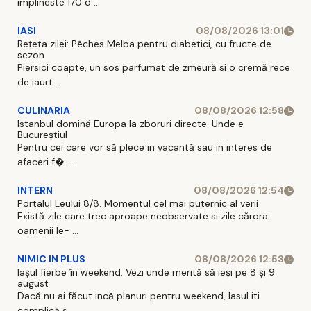
implineste 170 d ...
IASI
08/08/2026 13:01
Rețeta zilei: Pêches Melba pentru diabetici, cu fructe de
sezon
Piersici coapte, un sos parfumat de zmeură si o cremă rece
de iaurt ...
CULINARIA
08/08/2026 12:58
Istanbul domină Europa la zboruri directe. Unde e
Bucureștiul
Pentru cei care vor să plece in vacantă sau in interes de
afaceri f� ...
INTERN
08/08/2026 12:54
Portalul Leului 8/8. Momentul cel mai puternic al verii
Există zile care trec aproape neobservate si zile cărora
oamenii le- ...
NIMIC IN PLUS
08/08/2026 12:53
Iașul fierbe în weekend. Vezi unde merită să ieși pe 8 și 9
august
Dacă nu ai făcut incă planuri pentru weekend, Iasul iti
complică s ...