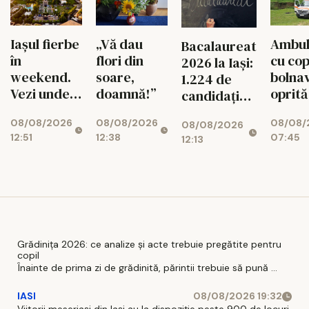
Iașul fierbe
„Vă dau
Ambul
Bacalaureat
în
flori din
cu cop
2026 la Iași:
weekend.
soare,
bolnav
1.224 de
Vezi unde
doamnă!”
oprită
candidați
merită să
piață.
intră în
08/08/2026
08/08/2026
08/08/
ieși pe 8 și 9
face
08/08/2026
examen
12:51
12:38
07:45
12:13
august
verifi
Grădinița 2026: ce analize și acte trebuie pregătite pentru
copil
Înainte de prima zi de grădinită, părintii trebuie să pună ...
IASI
08/08/2026 19:32