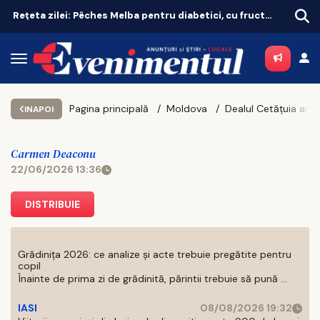
Rețeta zilei: Pêches Melba pentru diabetici, cu fructe de sezon
Pagina principală
Moldova
INAPOI
Carmen Deaconu
22/06/2026 13:36
DISTRIBUIE
Grădinița 2026: ce analize și acte trebuie pregătite pentru
copil
Înainte de prima zi de grădinită, părintii trebuie să pună ...
IASI
08/08/2026 19:32