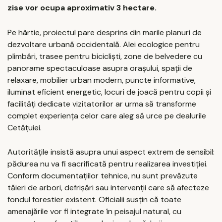
zise vor ocupa aproximativ 3 hectare.
Pe hârtie, proiectul pare desprins din marile planuri de
dezvoltare urbană occidentală. Alei ecologice pentru
plimbări, trasee pentru bicicliști, zone de belvedere cu
panorame spectaculoase asupra orașului, spații de
relaxare, mobilier urban modern, puncte informative,
iluminat eficient energetic, locuri de joacă pentru copii și
facilități dedicate vizitatorilor ar urma să transforme
complet experiența celor care aleg să urce pe dealurile
Cetățuiei.
Autoritățile insistă asupra unui aspect extrem de sensibil:
pădurea nu va fi sacrificată pentru realizarea investiției.
Conform documentațiilor tehnice, nu sunt prevăzute
tăieri de arbori, defrișări sau intervenții care să afecteze
fondul forestier existent. Oficialii susțin că toate
amenajările vor fi integrate în peisajul natural, cu