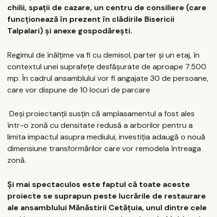
chilii, spații de cazare, un centru de consiliere (care
funcționează în prezent în clădirile Bisericii
Talpalari) și anexe gospodărești.
Regimul de înălţime va fi cu demisol, parter şi un etaj, în
contextul unei suprafeţe desfăşurate de aproape 7.500
mp. În cadrul ansamblului vor fi angajate 30 de persoane,
care vor dispune de 10 locuri de parcare
Deși proiectanții susțin că amplasamentul a fost ales
într-o zonă cu densitate redusă a arborilor pentru a
limita impactul asupra mediului, investiția adaugă o nouă
dimensiune transformărilor care vor remodela întreaga
zonă.
Și mai spectaculos este faptul că toate aceste
proiecte se suprapun peste lucrările de restaurare
ale ansamblului Mănăstirii Cetățuia, unul dintre cele