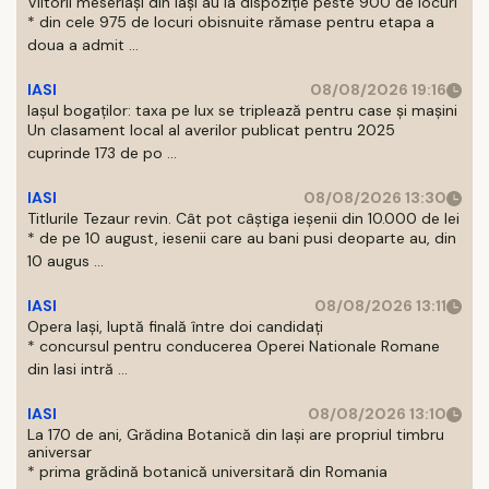
Viitorii meseriași din Iași au la dispoziție peste 900 de locuri
* din cele 975 de locuri obisnuite rămase pentru etapa a
doua a admit ...
IASI
08/08/2026 19:16
Iașul bogaților: taxa pe lux se triplează pentru case și mașini
Un clasament local al averilor publicat pentru 2025
cuprinde 173 de po ...
IASI
08/08/2026 13:30
Titlurile Tezaur revin. Cât pot câștiga ieșenii din 10.000 de lei
* de pe 10 august, iesenii care au bani pusi deoparte au, din
10 augus ...
IASI
08/08/2026 13:11
Opera Iași, luptă finală între doi candidați
* concursul pentru conducerea Operei Nationale Romane
din Iasi intră ...
IASI
08/08/2026 13:10
La 170 de ani, Grădina Botanică din Iași are propriul timbru
aniversar
* prima grădină botanică universitară din Romania