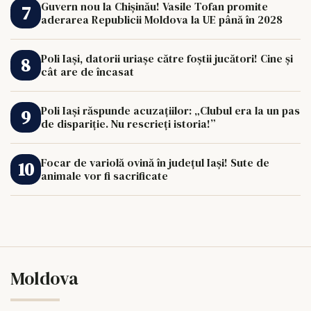
Guvern nou la Chișinău! Vasile Tofan promite
aderarea Republicii Moldova la UE până în 2028
Poli Iași, datorii uriașe către foștii jucători! Cine și
cât are de încasat
Poli Iași răspunde acuzațiilor: „Clubul era la un pas
de dispariție. Nu rescrieți istoria!”
Focar de variolă ovină în județul Iași! Sute de
animale vor fi sacrificate
Moldova