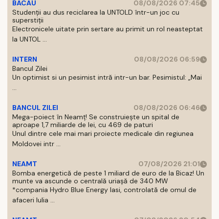
BACAU
08/08/2026 07:45
Studenții au dus reciclarea la UNTOLD într-un joc cu
superstiții
Electronicele uitate prin sertare au primit un rol neasteptat
la UNTOL ...
INTERN
08/08/2026 06:59
Bancul Zilei
Un optimist si un pesimist intră intr-un bar. Pesimistul: „Mai
...
BANCUL ZILEI
08/08/2026 06:46
Mega-poiect în Neamț! Se construiește un spital de
aproape 1,7 miliarde de lei, cu 469 de paturi
Unul dintre cele mai mari proiecte medicale din regiunea
Moldovei intr ...
NEAMT
07/08/2026 21:01
Bomba energetică de peste 1 miliard de euro de la Bicaz! Un
munte va ascunde o centrală uriașă de 340 MW
*compania Hydro Blue Energy Iasi, controlată de omul de
afaceri Iulia ...