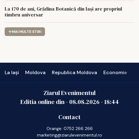
La 170 de ani, Grădina Botanică din Iași are propriul
timbru aniversar
MAI MULTE STIRI
La Iași
Moldova
Republica Moldova
Economie
In
Ziarul Evenimentul
Editia online din -
08.08.2026
-
18:44
Contact
Orange: 0752 266 266
marketing@ziarulevenimentul.ro