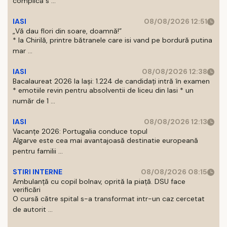
complică s ...
IASI
08/08/2026 12:51
„Vă dau flori din soare, doamnă!”
* la Chirilă, printre bătranele care isi vand pe bordură putina
mar ...
IASI
08/08/2026 12:38
Bacalaureat 2026 la Iași: 1.224 de candidați intră în examen
* emotiile revin pentru absolventii de liceu din Iasi * un
număr de 1 ...
IASI
08/08/2026 12:13
Vacanțe 2026: Portugalia conduce topul
Algarve este cea mai avantajoasă destinatie europeană
pentru familii ...
STIRI INTERNE
08/08/2026 08:15
Ambulanță cu copil bolnav, oprită la piață. DSU face
verificări
O cursă către spital s-a transformat intr-un caz cercetat
de autorit ...