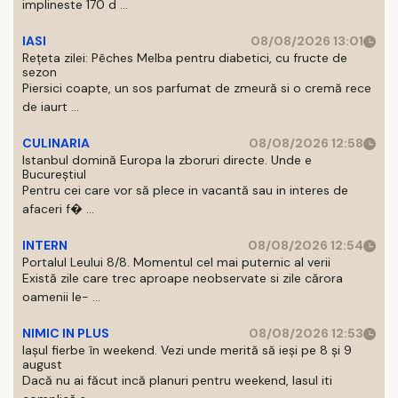
implineste 170 d ...
IASI
08/08/2026 13:01
Rețeta zilei: Pêches Melba pentru diabetici, cu fructe de
sezon
Piersici coapte, un sos parfumat de zmeură si o cremă rece
de iaurt ...
CULINARIA
08/08/2026 12:58
Istanbul domină Europa la zboruri directe. Unde e
Bucureștiul
Pentru cei care vor să plece in vacantă sau in interes de
afaceri f� ...
INTERN
08/08/2026 12:54
Portalul Leului 8/8. Momentul cel mai puternic al verii
Există zile care trec aproape neobservate si zile cărora
oamenii le- ...
NIMIC IN PLUS
08/08/2026 12:53
Iașul fierbe în weekend. Vezi unde merită să ieși pe 8 și 9
august
Dacă nu ai făcut incă planuri pentru weekend, Iasul iti