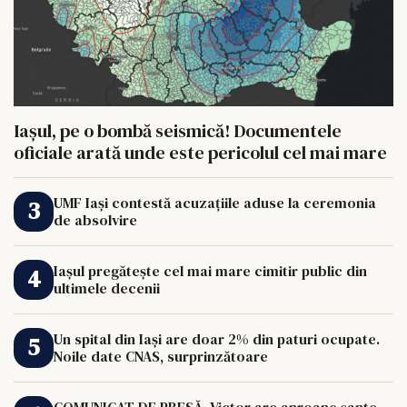
Iașul, pe o bombă seismică! Documentele
oficiale arată unde este pericolul cel mai mare
UMF Iași contestă acuzațiile aduse la ceremonia
de absolvire
Iașul pregătește cel mai mare cimitir public din
ultimele decenii
Un spital din Iași are doar 2% din paturi ocupate.
Noile date CNAS, surprinzătoare
COMUNICAT DE PRESĂ. Victor are aproape șapte