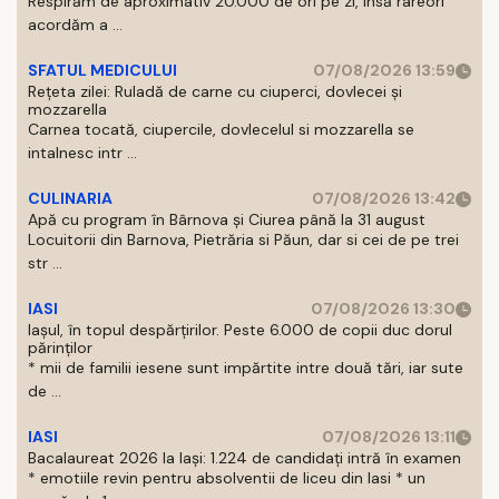
Respirăm de aproximativ 20.000 de ori pe zi, insă rareori
acordăm a ...
SFATUL MEDICULUI
07/08/2026 13:59
Rețeta zilei: Ruladă de carne cu ciuperci, dovlecei și
mozzarella
Carnea tocată, ciupercile, dovlecelul si mozzarella se
intalnesc intr ...
CULINARIA
07/08/2026 13:42
Apă cu program în Bârnova și Ciurea până la 31 august
Locuitorii din Barnova, Pietrăria si Păun, dar si cei de pe trei
str ...
IASI
07/08/2026 13:30
Iașul, în topul despărțirilor. Peste 6.000 de copii duc dorul
părinților
* mii de familii iesene sunt impărtite intre două tări, iar sute
de ...
IASI
07/08/2026 13:11
Bacalaureat 2026 la Iași: 1.224 de candidați intră în examen
* emotiile revin pentru absolventii de liceu din Iasi * un