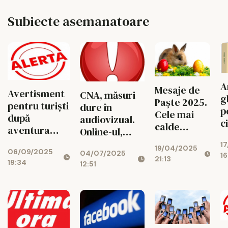
Subiecte asemanatoare
A
Mesaje de
Avertisment
CNA, măsuri
g
Paște 2025.
pentru turiști
dure în
p
Cele mai
după
audiovizual.
c
calde
aventura
Online-ul,
r
mesaje,
unui român în
vizat de noul
1
U
19/04/2025
felicitări,
06/09/2025
Serbia. „Totul
04/07/2025
document.
16
f
21:13
urări de
19:34
12:51
a fost o
Vaccinurile,
iu
Paște 2025
înșelătorie
suplimentele,
I
atent
drogurile și
d
planificată”
păcănelele
z
între
z