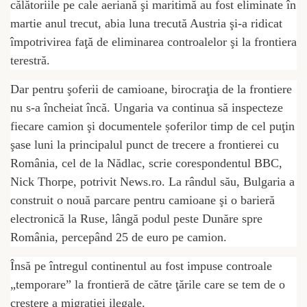
călătoriile pe cale aeriană şi maritimă au fost eliminate în
martie anul trecut, abia luna trecută Austria şi-a ridicat
împotrivirea faţă de eliminarea controalelor şi la frontiera
terestră.
Dar pentru şoferii de camioane, birocraţia de la frontiere
nu s-a încheiat încă. Ungaria va continua să inspecteze
fiecare camion şi documentele șoferilor timp de cel puţin
şase luni la principalul punct de trecere a frontierei cu
România, cel de la Nădlac, scrie corespondentul BBC,
Nick Thorpe, potrivit News.ro. La rândul său, Bulgaria a
construit o nouă parcare pentru camioane şi o barieră
electronică la Ruse, lângă podul peste Dunăre spre
România, percepând 25 de euro pe camion.
Însă pe întregul continentul au fost impuse controale
„temporare” la frontieră de către ţările care se tem de o
creştere a migraţiei ilegale.