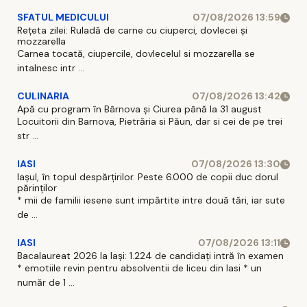
SFATUL MEDICULUI
07/08/2026 13:59
Rețeta zilei: Ruladă de carne cu ciuperci, dovlecei și
mozzarella
Carnea tocată, ciupercile, dovlecelul si mozzarella se
intalnesc intr ...
CULINARIA
07/08/2026 13:42
Apă cu program în Bârnova și Ciurea până la 31 august
Locuitorii din Barnova, Pietrăria si Păun, dar si cei de pe trei
str ...
IASI
07/08/2026 13:30
Iașul, în topul despărțirilor. Peste 6.000 de copii duc dorul
părinților
* mii de familii iesene sunt impărtite intre două tări, iar sute
de ...
IASI
07/08/2026 13:11
Bacalaureat 2026 la Iași: 1.224 de candidați intră în examen
* emotiile revin pentru absolventii de liceu din Iasi * un
număr de 1 ...