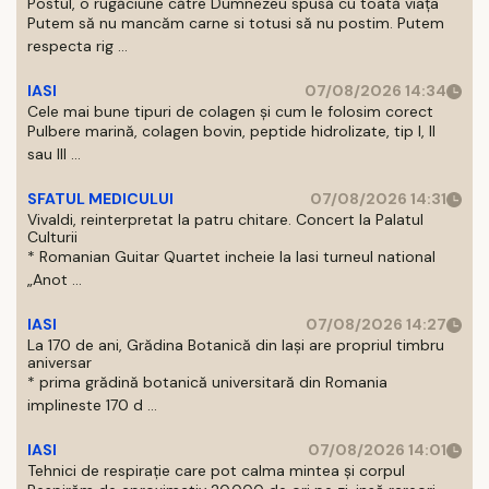
Postul, o rugăciune către Dumnezeu spusă cu toată viața
Putem să nu mancăm carne si totusi să nu postim. Putem
respecta rig ...
IASI
07/08/2026 14:34
Cele mai bune tipuri de colagen și cum le folosim corect
Pulbere marină, colagen bovin, peptide hidrolizate, tip I, II
sau III ...
SFATUL MEDICULUI
07/08/2026 14:31
Vivaldi, reinterpretat la patru chitare. Concert la Palatul
Culturii
* Romanian Guitar Quartet incheie la Iasi turneul national
„Anot ...
IASI
07/08/2026 14:27
La 170 de ani, Grădina Botanică din Iași are propriul timbru
aniversar
* prima grădină botanică universitară din Romania
implineste 170 d ...
IASI
07/08/2026 14:01
Tehnici de respirație care pot calma mintea și corpul