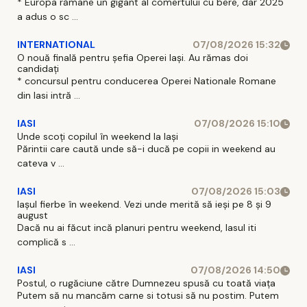
* Europa rămane un gigant al comertului cu bere, dar 2025
a adus o sc ...
INTERNATIONAL
07/08/2026 15:32
O nouă finală pentru șefia Operei Iași. Au rămas doi
candidați
* concursul pentru conducerea Operei Nationale Romane
din Iasi intră ...
IASI
07/08/2026 15:10
Unde scoți copilul în weekend la Iași
Părintii care caută unde să-i ducă pe copii in weekend au
cateva v ...
IASI
07/08/2026 15:03
Iașul fierbe în weekend. Vezi unde merită să ieși pe 8 și 9
august
Dacă nu ai făcut incă planuri pentru weekend, Iasul iti
complică s ...
IASI
07/08/2026 14:50
Postul, o rugăciune către Dumnezeu spusă cu toată viața
Putem să nu mancăm carne si totusi să nu postim. Putem