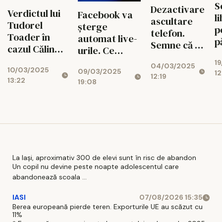
problemele
d
S
Dezactivare
Verdictul lui
incluse în
Facebook va
s
l
ascultare
Tudorel
„mesajele de
șterge
p
telefon.
Toader în
interes
automat live-
p
Semne că ai
cazul Călin
public”
urile. Ce
R
fi urmărit
Georgescu:
opțiuni aveți
1
N
04/03/2025
10/03/2025
'BEC nu putea
09/03/2025
pentru a vă
1
c
12:19
13:22
19:08
să ignore
salva
a
jurisprudența
transmisiunile
t
CCR'
i
La Iași, aproximativ 300 de elevi sunt în risc de abandon
Un copil nu devine peste noapte adolescentul care
abandonează scoala ...
IASI
07/08/2026 15:35
Berea europeană pierde teren. Exporturile UE au scăzut cu
11%