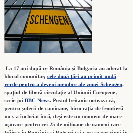
La 17 ani după ce România şi Bulgaria au aderat la
blocul comunitar,
cele două țări au primit undă
verde pentru a deveni membre ale zonei Schengen
,
spațiul de liberă circulație al Uniunii Europene,
scrie joi
BBC News
. Postul britanic notează că,
pentru şoferii de camioane, birocraţia de frontieră
nu s-a încheiat încă, deși este un moment de mare
uşurare pentru cei 25 de milioane de oameni care
trăiesc în România şi Bulgaria şi care se vor simţi în