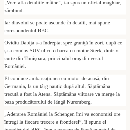
„Vom afla detaliile mâine”, i-a spus un oficial maghiar,
zâmbind.
Iar diavolul se poate ascunde în detalii, mai spune
corespondentul BBC.
Ovidiu Dabija s-a îndreptat spre graniţă în zori, după ce
şi-a condus SUV-ul cu o barcă cu motor Sterk, dintr-o
curte din Timişoara, principalul oraş din vestul
României.
El conduce ambarcațiunea cu motor de acasă, din
Germania, la un târg nautic după altul. Săptămâna
trecută a fost la Atena. Săptămâna viitoare va merge la
baza producătorului de lângă Nuremberg.
„Aderarea României la Schengen îmi va economisi ore
întregi la fiecare trecere a frontierei”, îi spune el
jurnalistului BBC, într-o parcare de lângă punctul de