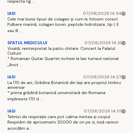
respecta rig ...
IASI
07/08/2026 14:34
Cele mai bune tipuri de colagen și cum le folosim corect
Pulbere marină, colagen bovin, peptide hidrolizate, tip I, II
sau III ...
SFATUL MEDICULUI
07/08/2026 14:31
Vivaldi, reinterpretat la patru chitare. Concert la Palatul
Culturii
* Romanian Guitar Quartet incheie la Iasi turneul national
„Anot ...
IASI
07/08/2026 14:27
La 170 de ani, Grădina Botanică din Iași are propriul timbru
aniversar
* prima grădină botanică universitară din Romania
implineste 170 d ...
IASI
07/08/2026 14:01
Tehnici de respirație care pot calma mintea și corpul
Respirăm de aproximativ 20.000 de ori pe zi, insă rareori
acordăm a ...