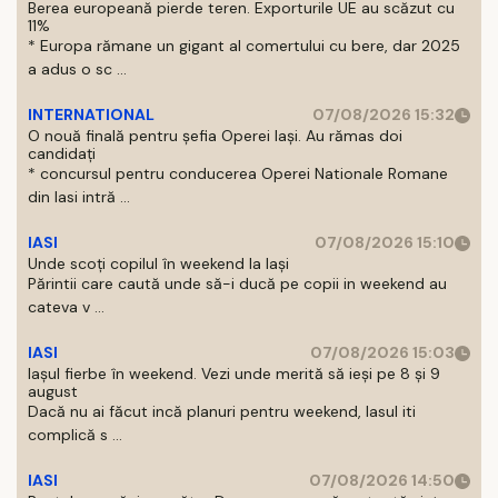
Berea europeană pierde teren. Exporturile UE au scăzut cu
11%
* Europa rămane un gigant al comertului cu bere, dar 2025
a adus o sc ...
INTERNATIONAL
07/08/2026 15:32
O nouă finală pentru șefia Operei Iași. Au rămas doi
candidați
* concursul pentru conducerea Operei Nationale Romane
din Iasi intră ...
IASI
07/08/2026 15:10
Unde scoți copilul în weekend la Iași
Părintii care caută unde să-i ducă pe copii in weekend au
cateva v ...
IASI
07/08/2026 15:03
Iașul fierbe în weekend. Vezi unde merită să ieși pe 8 și 9
august
Dacă nu ai făcut incă planuri pentru weekend, Iasul iti
complică s ...
IASI
07/08/2026 14:50