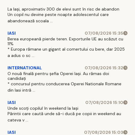
La Iași, aproximativ 300 de elevi sunt în risc de abandon
Un copil nu devine peste noapte adolescentul care
abandonează scoala ...
IASI
07/08/2026 15:35
Berea europeană pierde teren. Exporturile UE au scăzut cu
11%
* Europa rămane un gigant al comertului cu bere, dar 2025
a adus o sc ...
INTERNATIONAL
07/08/2026 15:32
O nouă finală pentru șefia Operei Iași. Au rămas doi
candidați
* concursul pentru conducerea Operei Nationale Romane
din Iasi intră ...
IASI
07/08/2026 15:10
Unde scoți copilul în weekend la Iași
Părintii care caută unde să-i ducă pe copii in weekend au
cateva v ...
IASI
07/08/2026 15:03