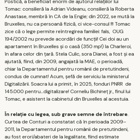
Postică, a beneficiat enorm de ajutorul relațiilor lui
Tomac: consilieră la Adrian Videanu, consilieră la Roberta
Anastase, membră în CA de la Engie; din 2022, se mută la
Bruxelles, nu ca persoană fizică, ci vice-consul !!! Tomac
zice că o lege permite reîntregirea familiei: fals, OUG
194/2002 nu prevede acordări de funcții! Cei doi au un
apartament în Bruxelles și o casă (350 mp!) la Charleroi,
în afara celor din țară. Stela Culic, sora Dianei, a fost și ea
ajutată, fiind, din 2009, angajată la MAE, o perioadă,
chiar la Departamentul pentru românii de pretutindeni,
condus de cumnat! Acum, șefă de serviciu la ministerul
Digitalizării. Soacra lui a primit, în 2025, fonduri PNRR de
145.000 pentru...digitalizare! Corneliu Bichineț jr., finul lui
Tomac, e asistent la cabinetul din Bruxelles al acestuia.
În relație cu legea, sub grave semne de întrebare
.
Curtea de Conturi a constatat că în perioada 2009–
2011, la Departamentul pentru românii de pretutindeni,
au fost erori/abateri de la legalitate, fiind estimate