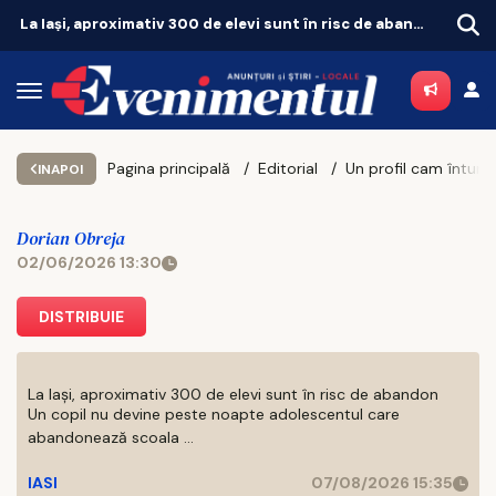
La Iași, aproximativ 300 de elevi sunt în risc de abandon
Iașul fierbe în weekend. Vezi unde merită să ieși pe 8 și 9 august
Pagina principală
Editorial
Un profil c
INAPOI
Dorian Obreja
02/06/2026 13:30
DISTRIBUIE
La Iași, aproximativ 300 de elevi sunt în risc de abandon
Un copil nu devine peste noapte adolescentul care
abandonează scoala ...
IASI
07/08/2026 15:35