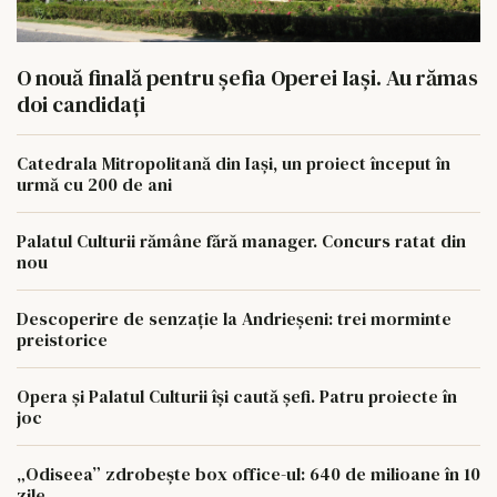
O nouă finală pentru șefia Operei Iași. Au rămas
doi candidați
Catedrala Mitropolitană din Iași, un proiect început în
urmă cu 200 de ani
Palatul Culturii rămâne fără manager. Concurs ratat din
nou
Descoperire de senzație la Andrieșeni: trei morminte
preistorice
Opera și Palatul Culturii își caută șefi. Patru proiecte în
joc
„Odiseea” zdrobește box office-ul: 640 de milioane în 10
zile