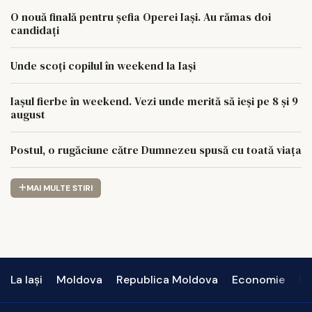
O nouă finală pentru șefia Operei Iași. Au rămas doi
candidați
Unde scoți copilul în weekend la Iași
Iașul fierbe în weekend. Vezi unde merită să ieși pe 8 și 9
august
Postul, o rugăciune către Dumnezeu spusă cu toată viața
MAI MULTE STIRI
La Iași
Moldova
Republica Moldova
Economie
In