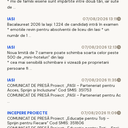
* mii de familii iesene sunt impărtite intre două tări, iar sute
de ...
IASI
07/08/2026 13:11
Bacalaureat 2026 la Iași: 1.224 de candidați intră în examen
* emotiile revin pentru absolventii de liceu din Iasi * un
număr de 1 ...
IASI
07/08/2026 12:13
Noua limită de 7 camere poate schimba soarta celor peste
500 de „mini-hoteluri” din Iași
* cea mai sensibilă schimbare ii vizează pe proprietarii
persoane fi ...
IASI
07/08/2026 11:35
COMUNICAT DE PRESĂ Proiect: „PASI – Parteneriat pentru
Acces, Sprijin și Incluziune” Cod SMIS: 351753
COMUNICAT DE PRESĂ Proiect: „PASI – Parteneriat pentru Ac
...
INCEPERE PROIECTE
07/08/2026 11:09
COMUNICAT DE PRESĂ Proiect: „Educație pentru Toți –
Sprijin pentru Fiecare” Cod SMIS: 351806
COMUNICAT DE PRESĂ Proiect: „Educatie pentru Toti – Sprij