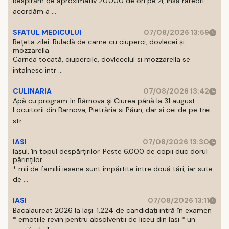
Respirăm de aproximativ 20.000 de ori pe zi, insă rareori
acordăm a ...
SFATUL MEDICULUI
07/08/2026 13:59
Rețeta zilei: Ruladă de carne cu ciuperci, dovlecei și
mozzarella
Carnea tocată, ciupercile, dovlecelul si mozzarella se
intalnesc intr ...
CULINARIA
07/08/2026 13:42
Apă cu program în Bârnova și Ciurea până la 31 august
Locuitorii din Barnova, Pietrăria si Păun, dar si cei de pe trei
str ...
IASI
07/08/2026 13:30
Iașul, în topul despărțirilor. Peste 6.000 de copii duc dorul
părinților
* mii de familii iesene sunt impărtite intre două tări, iar sute
de ...
IASI
07/08/2026 13:11
Bacalaureat 2026 la Iași: 1.224 de candidați intră în examen
* emotiile revin pentru absolventii de liceu din Iasi * un