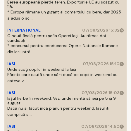
Berea europeană pierde teren. Exporturile UE au scăzut cu
11%
* Europa rămane un gigant al comertului cu bere, dar 2025
a adus o sc ...
INTERNATIONAL
07/08/2026 15:32
O nouă finală pentru șefia Operei Iași. Au rămas doi
candidați
* concursul pentru conducerea Operei Nationale Romane
din Iasi intră ...
IASI
07/08/2026 15:10
Unde scoți copilul în weekend la Iași
Părintii care caută unde să-i ducă pe copii in weekend au
cateva v ...
IASI
07/08/2026 15:03
Iașul fierbe în weekend. Vezi unde merită să ieși pe 8 și 9
august
Dacă nu ai făcut incă planuri pentru weekend, Iasul iti
complică s ...
IASI
07/08/2026 14:50