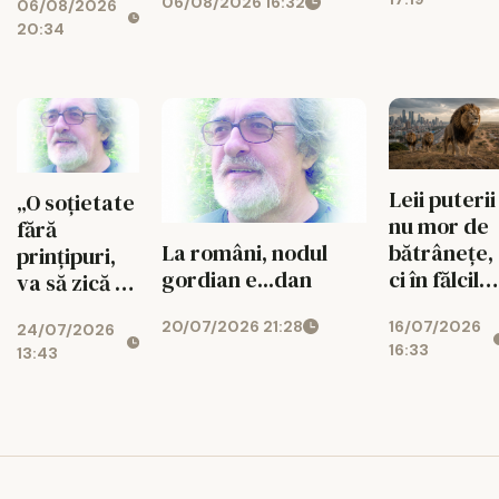
06/08/2026 16:32
06/08/2026
20:34
Leii puterii
„O soțietate
nu mor de
fără
bătrânețe,
La români, nodul
prințipuri,
ci în fălcile
gordian e...dan
va să zică că
celor tineri
nu le are!”...
16/07/2026
20/07/2026 21:28
24/07/2026
16:33
13:43