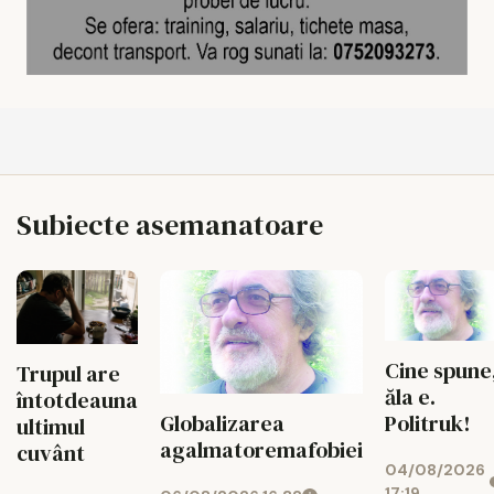
Subiecte asemanatoare
Cine spune
Trupul are
ăla e.
întotdeauna
Politruk!
Globalizarea
ultimul
agalmatoremafobiei
cuvânt
04/08/2026
17:19