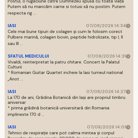
Postul, o rugăciune către Dumnezeu spusă cu toată viața
Putem să nu mancăm carne si totusi să nu postim. Putem
respecta rig ...
IASI
07/08/2026 14:34
Cele mai bune tipuri de colagen și cum le folosim corect
Pulbere marină, colagen bovin, peptide hidrolizate, tip I, II
sau III ...
SFATUL MEDICULUI
07/08/2026 14:31
Vivaldi, reinterpretat la patru chitare. Concert la Palatul
Culturii
* Romanian Guitar Quartet incheie la Iasi turneul national
„Anot ...
IASI
07/08/2026 14:27
La 170 de ani, Grădina Botanică din Iași are propriul timbru
aniversar
* prima grădină botanică universitară din Romania
implineste 170 d ...
IASI
07/08/2026 14:01
Tehnici de respirație care pot calma mintea și corpul