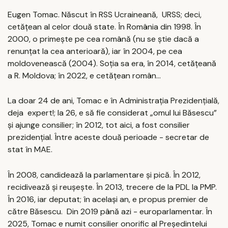
Eugen Tomac. Născut în RSS Ucraineană, URSS; deci,
cetățean al celor două state. În România din 1998. În
2000, o primește pe cea română (nu se știe dacă a
renunțat la cea anterioară), iar în 2004, pe cea
moldovenească (2004). Soția sa era, în 2014, cetățeană
a R. Moldova; în 2022, e cetățean român...
La doar 24 de ani, Tomac e în Administrația Prezidențială,
deja expert!; la 26, e să fie considerat „omul lui Băsescu”
și ajunge consilier; în 2012, tot aici, a fost consilier
prezidențial. Între aceste două perioade - secretar de
stat în MAE.
În 2008, candidează la parlamentare și pică. În 2012,
recidivează și reușește. În 2013, trecere de la PDL la PMP.
În 2016, iar deputat; în același an, e propus premier de
către Băsescu. Din 2019 până azi - europarlamentar. În
2025, Tomac e numit consilier onorific al Președintelui