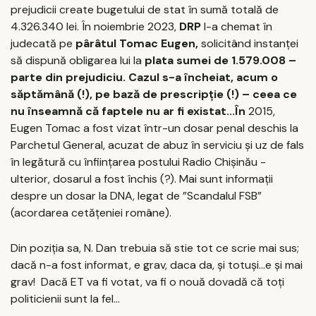
prejudicii create bugetului de stat în sumă totală de
4.326.340 lei. În noiembrie 2023,
DRP
l-a chemat în
judecată pe
pârâtul
Tomac Eugen,
solicitând instanței
să dispună obligarea lui la
plata sumei de 1.579.008 –
parte din prejudiciu. Cazul s-a încheiat, acum o
săptămână (!), pe bază de prescripție (!) – ceea ce
nu înseamnă că faptele nu ar fi existat...În
2015,
Eugen Tomac a fost vizat într-un dosar penal deschis la
Parchetul General, acuzat de abuz în serviciu și uz de fals
în legătură cu înființarea postului Radio Chișinău -
ulterior, dosarul a fost închis (?). Mai sunt informații
despre un dosar la DNA, legat de ”Scandalul FSB”
(acordarea cetățeniei române).
Din poziția sa, N. Dan trebuia să stie tot ce scrie mai sus;
dacă n-a fost informat, e grav, daca da, și totuși...e și mai
grav! Dacă ET va fi votat, va fi o nouă dovadă că toți
politicienii sunt la fel...