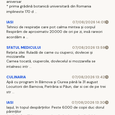
aniversar
* prima grădină botanică universitară din Romania
implineste 170 d ...
IASI
07/08/2026 14:01
Tehnici de respirație care pot calma mintea și corpul
Respirăm de aproximativ 20.000 de ori pe zi, insă rareori
acordăm a ...
SFATUL MEDICULUI
07/08/2026 13:59
Rețeta zilei: Ruladă de carne cu ciuperci, dovlecei și
mozzarella
Carnea tocată, ciupercile, dovlecelul si mozzarella se
intalnesc intr ...
CULINARIA
07/08/2026 13:42
Apă cu program în Bârnova și Ciurea până la 31 august
Locuitorii din Barnova, Pietrăria si Păun, dar si cei de pe trei
str ...
IASI
07/08/2026 13:30
Iașul, în topul despărțirilor. Peste 6.000 de copii duc dorul
părinților