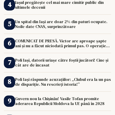
Iașul pregătește cel mai mare cimitir public din
ultimele decenii
Un spital din Iași are doar 2% din paturi ocupate.
Noile date CNAS, surprinzătoare
COMUNICAT DE PRESĂ. Victor are aproape șapte
ani și nu a făcut niciodată primul pas. O operație
de 33.000 de euro îi poate schimba viața.
Poli Iași, datorii uriașe către foștii jucători! Cine și
cât are de încasat
Poli Iași răspunde acuzațiilor: „Clubul era la un pas
de dispariție. Nu rescrieți istoria!”
Guvern nou la Chișinău! Vasile Tofan promite
aderarea Republicii Moldova la UE până în 2028