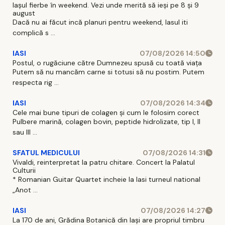
Iașul fierbe în weekend. Vezi unde merită să ieși pe 8 și 9
august
Dacă nu ai făcut incă planuri pentru weekend, Iasul iti
complică s ...
IASI
07/08/2026 14:50
Postul, o rugăciune către Dumnezeu spusă cu toată viața
Putem să nu mancăm carne si totusi să nu postim. Putem
respecta rig ...
IASI
07/08/2026 14:34
Cele mai bune tipuri de colagen și cum le folosim corect
Pulbere marină, colagen bovin, peptide hidrolizate, tip I, II
sau III ...
SFATUL MEDICULUI
07/08/2026 14:31
Vivaldi, reinterpretat la patru chitare. Concert la Palatul
Culturii
* Romanian Guitar Quartet incheie la Iasi turneul national
„Anot ...
IASI
07/08/2026 14:27
La 170 de ani, Grădina Botanică din Iași are propriul timbru