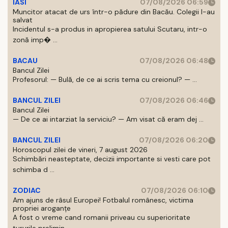
IASI
07/08/2026 06:59
Muncitor atacat de urs într-o pădure din Bacău. Colegii l-au
salvat
Incidentul s-a produs in apropierea satului Scutaru, intr-o
zonă imp� ...
BACAU
07/08/2026 06:48
Bancul Zilei
Profesorul: — Bulă, de ce ai scris tema cu creionul? — ...
BANCUL ZILEI
07/08/2026 06:46
Bancul Zilei
— De ce ai intarziat la serviciu? — Am visat că eram dej ...
BANCUL ZILEI
07/08/2026 06:20
Horoscopul zilei de vineri, 7 august 2026
Schimbări neasteptate, decizii importante si vesti care pot
schimba d ...
ZODIAC
07/08/2026 06:10
Am ajuns de râsul Europei! Fotbalul românesc, victima
propriei aroganțe
A fost o vreme cand romanii priveau cu superioritate