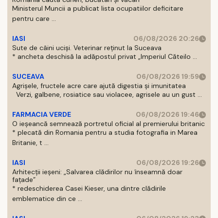
Ministerul Muncii a publicat lista ocupatiilor deficitare
pentru care ...
IASI
06/08/2026 20:26
Sute de câini uciși. Veterinar reținut la Suceava
* ancheta deschisă la adăpostul privat „Imperiul Căteilo ...
SUCEAVA
06/08/2026 19:59
Agrișele, fructele acre care ajută digestia și imunitatea
Verzi, galbene, rosiatice sau violacee, agrisele au un gust ...
FARMACIA VERDE
06/08/2026 19:46
O ieșeancă semnează portretul oficial al premierului britanic
* plecată din Romania pentru a studia fotografia in Marea
Britanie, t ...
IASI
06/08/2026 19:26
Arhitecții ieșeni: „Salvarea clădirilor nu înseamnă doar
fațade”
* redeschiderea Casei Kieser, una dintre clădirile
emblematice din ce ...