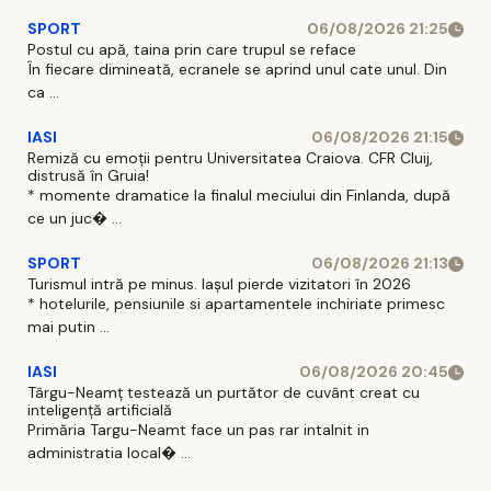
SPORT
06/08/2026 21:25
Postul cu apă, taina prin care trupul se reface
În fiecare dimineată, ecranele se aprind unul cate unul. Din
ca ...
IASI
06/08/2026 21:15
Remiză cu emoții pentru Universitatea Craiova. CFR Cluij,
distrusă în Gruia!
* momente dramatice la finalul meciului din Finlanda, după
ce un juc� ...
SPORT
06/08/2026 21:13
Turismul intră pe minus. Iașul pierde vizitatori în 2026
* hotelurile, pensiunile si apartamentele inchiriate primesc
mai putin ...
IASI
06/08/2026 20:45
Târgu-Neamț testează un purtător de cuvânt creat cu
inteligență artificială
Primăria Targu-Neamt face un pas rar intalnit in
administratia local� ...