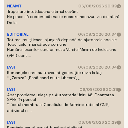
NEAMT
06/08/2026 20:39
Trupul are întotdeauna ultimul cuvânt
Ne place să credem că marile noastre necazuri vin din afară.
De la ...
EDITORIAL
06/08/2026 20:34
Tot mai mulți ieșeni ajung să depindă de ajutoarele sociale.
Topul celor mai sărace comune
Numărul iesenilor care primesc Venitul Minim de Incluziune
(VMI) cont ...
IASI
06/08/2026 20:34
Romanțele care au traversat generațiile revin la Iași
* „Zaraza”, „Pană cand nu te iubeam”, „ ...
IASI
06/08/2026 20:31
Apar probleme uriașe pe Autostrada Unirii A8! Finanțarea
SAFE, în pericol
* fostul membru al Consiliului de Administratie al CNIR,
activistul ci ...
IASI
06/08/2026 20:29
România caută curieri, bucătari și văcari