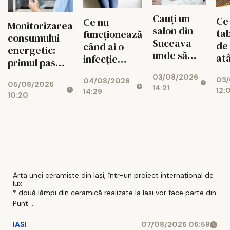
Cauți un
Ce
Ce nu
Monitorizarea
salon din
tab
funcționează
consumului
Suceava
de
când ai o
energetic:
unde să
at
infecție
primul pas
faci epilare
apr
urinară
spre
03/08/2026
definitivă?
03/
con
04/08/2026
recurentă și
05/08/2026
reducerea
14:21
Află despre
12:
14:29
mo
ce poate
10:20
costurilor
Michelle
avea un rol
operaționale
Center
adjuvant
Arta unei ceramiste din Iași, într-un proiect internațional de
lux
* două lămpi din ceramică realizate la Iasi vor face parte din
Punt ...
IASI
07/08/2026 06:59