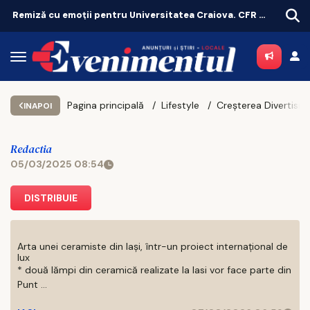
Remiză cu emoții pentru Universitatea Craiova. CFR Cluij, distrusă în Gruia!
Pagina principală
Lifestyle
INAPOI
Redactia
05/03/2025 08:54
DISTRIBUIE
Arta unei ceramiste din Iași, într-un proiect internațional de
lux
* două lămpi din ceramică realizate la Iasi vor face parte din
Punt ...