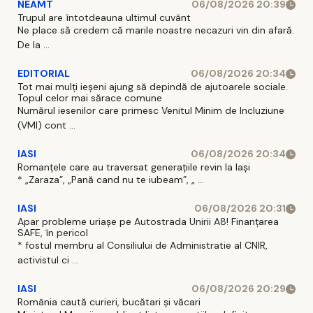
NEAMT
06/08/2026 20:39
Trupul are întotdeauna ultimul cuvânt
Ne place să credem că marile noastre necazuri vin din afară.
De la ...
EDITORIAL
06/08/2026 20:34
Tot mai mulți ieșeni ajung să depindă de ajutoarele sociale.
Topul celor mai sărace comune
Numărul iesenilor care primesc Venitul Minim de Incluziune
(VMI) cont ...
IASI
06/08/2026 20:34
Romanțele care au traversat generațiile revin la Iași
* „Zaraza”, „Pană cand nu te iubeam”, „ ...
IASI
06/08/2026 20:31
Apar probleme uriașe pe Autostrada Unirii A8! Finanțarea
SAFE, în pericol
* fostul membru al Consiliului de Administratie al CNIR,
activistul ci ...
IASI
06/08/2026 20:29
România caută curieri, bucătari și văcari