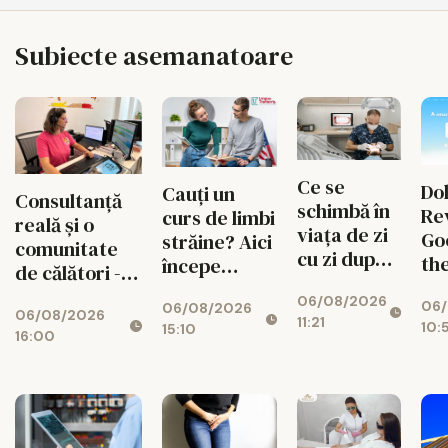
Subiecte asemanatoare
Ce se
Do
Cauți un
Consultanță
schimbă în
Re
curs de limbi
reală și o
viața de zi
Go
străine? Aici
comunitate
cu zi după
th
începe
de călători -
un implant
Mi
experiența
valorile din
06/08/2026
dentar
06/
Pan
06/08/2026
ta cu Lingua
06/08/2026
spatele
11:21
10:
15:10
Fix
Transcript
16:00
fiecărui
Br
București
circuit
Ma
CISTOUR
Wh
Do