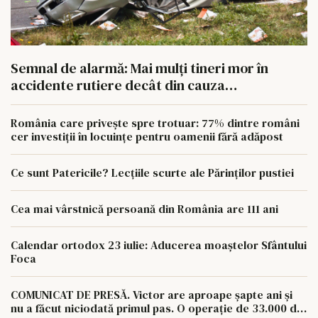
Semnal de alarmă: Mai mulți tineri mor în
accidente rutiere decât din cauza
tuberculozei și a drogurilor
România care privește spre trotuar: 77% dintre români
cer investiții în locuințe pentru oamenii fără adăpost
Ce sunt Patericile? Lecțiile scurte ale Părinților pustiei
Cea mai vârstnică persoană din România are 111 ani
Calendar ortodox 23 iulie: Aducerea moaștelor Sfântului
Foca
COMUNICAT DE PRESĂ. Victor are aproape șapte ani și
nu a făcut niciodată primul pas. O operație de 33.000 de