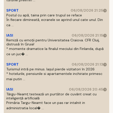
tururile prelimin ...
SPORT
06/08/2026 21:25
Postul cu apă, taina prin care trupul se reface
În fiecare dimineată, ecranele se aprind unul cate unul. Din
ca ...
IASI
06/08/2026 21:15
Remiză cu emoții pentru Universitatea Craiova. CFR Cluij,
distrusă în Gruia!
* momente dramatice la finalul meciului din Finlanda, după
ce un juc� ...
SPORT
06/08/2026 21:13
Turismul intră pe minus. Iașul pierde vizitatori în 2026
* hotelurile, pensiunile si apartamentele inchiriate primesc
mai putin ...
IASI
06/08/2026 20:45
Târgu-Neamț testează un purtător de cuvânt creat cu
inteligență artificială
Primăria Targu-Neamt face un pas rar intalnit in
administratia local� ...