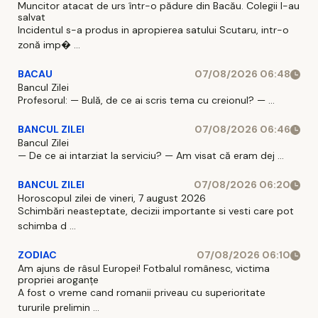
Muncitor atacat de urs într-o pădure din Bacău. Colegii l-au
salvat
Incidentul s-a produs in apropierea satului Scutaru, intr-o
zonă imp� ...
BACAU
07/08/2026 06:48
Bancul Zilei
Profesorul: — Bulă, de ce ai scris tema cu creionul? — ...
BANCUL ZILEI
07/08/2026 06:46
Bancul Zilei
— De ce ai intarziat la serviciu? — Am visat că eram dej ...
BANCUL ZILEI
07/08/2026 06:20
Horoscopul zilei de vineri, 7 august 2026
Schimbări neasteptate, decizii importante si vesti care pot
schimba d ...
ZODIAC
07/08/2026 06:10
Am ajuns de râsul Europei! Fotbalul românesc, victima
propriei aroganțe
A fost o vreme cand romanii priveau cu superioritate
tururile prelimin ...