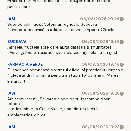
Ministerul Muncii a publicat lista ocupatiilor deficitare
pentru care ...
IASI
06/08/2026 20:26
Sute de câini uciși. Veterinar reținut la Suceava
* ancheta deschisă la adăpostul privat „Imperiul Căteilo ...
SUCEAVA
06/08/2026 19:59
Agrișele, fructele acre care ajută digestia și imunitatea
Verzi, galbene, rosiatice sau violacee, agrisele au un gust ...
FARMACIA VERDE
06/08/2026 19:46
O ieșeancă semnează portretul oficial al premierului britanic
* plecată din Romania pentru a studia fotografia in Marea
Britanie, t ...
IASI
06/08/2026 19:26
Arhitecții ieșeni: „Salvarea clădirilor nu înseamnă doar
fațade”
* redeschiderea Casei Kieser, una dintre clădirile
emblematice din ce ...
IASI
06/08/2026 19:23