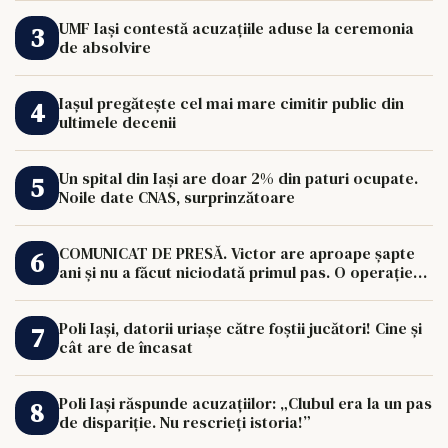
UMF Iași contestă acuzațiile aduse la ceremonia
de absolvire
Iașul pregătește cel mai mare cimitir public din
ultimele decenii
Un spital din Iași are doar 2% din paturi ocupate.
Noile date CNAS, surprinzătoare
COMUNICAT DE PRESĂ. Victor are aproape șapte
ani și nu a făcut niciodată primul pas. O operație
de 33.000 de euro îi poate schimba viața.
Poli Iași, datorii uriașe către foștii jucători! Cine și
cât are de încasat
Poli Iași răspunde acuzațiilor: „Clubul era la un pas
de dispariție. Nu rescrieți istoria!”