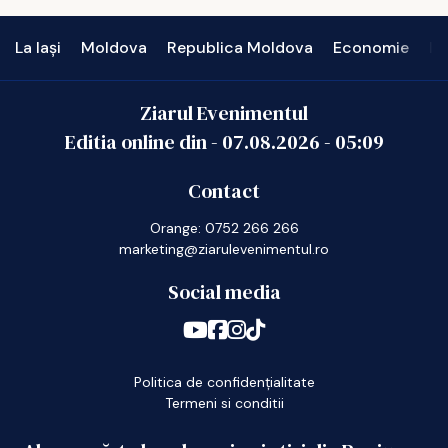
La Iași
Moldova
Republica Moldova
Economie
In
Ziarul Evenimentul
Editia online din -
07.08.2026
-
05:09
Contact
Orange: 0752 266 266
marketing@ziarulevenimentul.ro
Social media
Politica de confidențialitate
Termeni si conditii