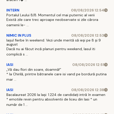
INTERN
08/08/2026 12:54
Portalul Leului 8/8. Momentul cel mai puternic al verii
Există zile care trec aproape neobservate si zile cărora
oamenii le- ...
NIMIC IN PLUS
08/08/2026 12:53
Iașul fierbe în weekend. Vezi unde merită să ieși pe 8 și 9
august
Dacă nu ai făcut incă planuri pentru weekend, Iasul iti
complică s ...
IASI
08/08/2026 12:51
„Vă dau flori din soare, doamnă!”
* la Chirilă, printre bătranele care isi vand pe bordură putina
mar ...
IASI
08/08/2026 12:38
Bacalaureat 2026 la Iași: 1.224 de candidați intră în examen
* emotiile revin pentru absolventii de liceu din Iasi * un
număr de 1 ...