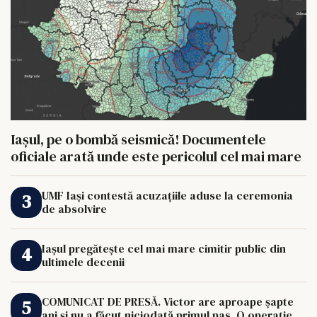
Iașul, pe o bombă seismică! Documentele
oficiale arată unde este pericolul cel mai mare
UMF Iași contestă acuzațiile aduse la ceremonia
de absolvire
Iașul pregătește cel mai mare cimitir public din
ultimele decenii
COMUNICAT DE PRESĂ. Victor are aproape șapte
ani și nu a făcut niciodată primul pas. O operație