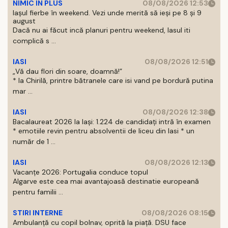
NIMIC IN PLUS
08/08/2026 12:53
Iașul fierbe în weekend. Vezi unde merită să ieși pe 8 și 9
august
Dacă nu ai făcut incă planuri pentru weekend, Iasul iti
complică s ...
IASI
08/08/2026 12:51
„Vă dau flori din soare, doamnă!”
* la Chirilă, printre bătranele care isi vand pe bordură putina
mar ...
IASI
08/08/2026 12:38
Bacalaureat 2026 la Iași: 1.224 de candidați intră în examen
* emotiile revin pentru absolventii de liceu din Iasi * un
număr de 1 ...
IASI
08/08/2026 12:13
Vacanțe 2026: Portugalia conduce topul
Algarve este cea mai avantajoasă destinatie europeană
pentru familii ...
STIRI INTERNE
08/08/2026 08:15
Ambulanță cu copil bolnav, oprită la piață. DSU face