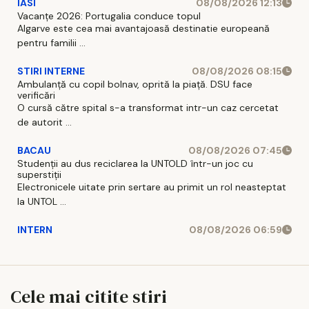
IASI
08/08/2026 12:13
Vacanțe 2026: Portugalia conduce topul
Algarve este cea mai avantajoasă destinatie europeană
pentru familii ...
STIRI INTERNE
08/08/2026 08:15
Ambulanță cu copil bolnav, oprită la piață. DSU face
verificări
O cursă către spital s-a transformat intr-un caz cercetat
de autorit ...
BACAU
08/08/2026 07:45
Studenții au dus reciclarea la UNTOLD într-un joc cu
superstiții
Electronicele uitate prin sertare au primit un rol neasteptat
la UNTOL ...
INTERN
08/08/2026 06:59
Cele mai citite stiri