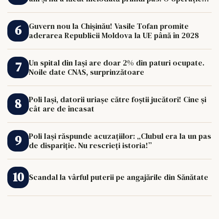
de 33.000 de euro îi poate schimba viața.
Guvern nou la Chișinău! Vasile Tofan promite
aderarea Republicii Moldova la UE până în 2028
Un spital din Iași are doar 2% din paturi ocupate.
Noile date CNAS, surprinzătoare
Poli Iași, datorii uriașe către foștii jucători! Cine și
cât are de încasat
Poli Iași răspunde acuzațiilor: „Clubul era la un pas
de dispariție. Nu rescrieți istoria!”
Scandal la vârful puterii pe angajările din Sănătate