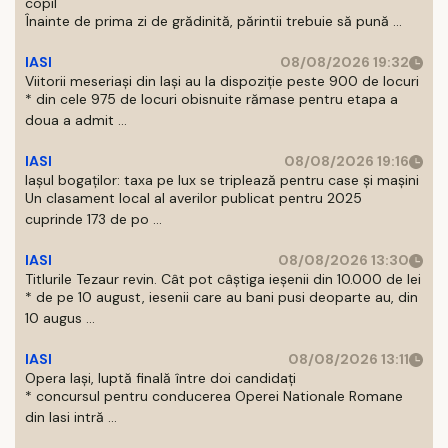
copil
Înainte de prima zi de grădinită, părintii trebuie să pună ...
IASI
08/08/2026 19:32
Viitorii meseriași din Iași au la dispoziție peste 900 de locuri
* din cele 975 de locuri obisnuite rămase pentru etapa a
doua a admit ...
IASI
08/08/2026 19:16
Iașul bogaților: taxa pe lux se triplează pentru case și mașini
Un clasament local al averilor publicat pentru 2025
cuprinde 173 de po ...
IASI
08/08/2026 13:30
Titlurile Tezaur revin. Cât pot câștiga ieșenii din 10.000 de lei
* de pe 10 august, iesenii care au bani pusi deoparte au, din
10 augus ...
IASI
08/08/2026 13:11
Opera Iași, luptă finală între doi candidați
* concursul pentru conducerea Operei Nationale Romane
din Iasi intră ...