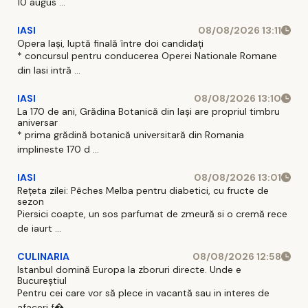
10 augus ...
IASI
08/08/2026 13:11
Opera Iași, luptă finală între doi candidați
* concursul pentru conducerea Operei Nationale Romane
din Iasi intră ...
IASI
08/08/2026 13:10
La 170 de ani, Grădina Botanică din Iași are propriul timbru
aniversar
* prima grădină botanică universitară din Romania
implineste 170 d ...
IASI
08/08/2026 13:01
Rețeta zilei: Pêches Melba pentru diabetici, cu fructe de
sezon
Piersici coapte, un sos parfumat de zmeură si o cremă rece
de iaurt ...
CULINARIA
08/08/2026 12:58
Istanbul domină Europa la zboruri directe. Unde e
Bucureștiul
Pentru cei care vor să plece in vacantă sau in interes de
afaceri f� ...