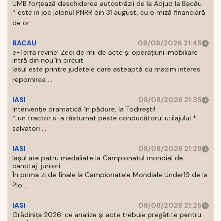
UMB forțează deschiderea autostrăzii de la Adjud la Bacău
* este in joc jalonul PNRR din 31 august, cu o miză financiară
de or ...
BACAU
08/08/2026 21:45
e-Terra revine! Zeci de mii de acte și operațiuni imobiliare
intră din nou în circuit
Iasul este printre judetele care asteaptă cu maxim interes
repornirea ...
IASI
08/08/2026 21:35
Intervenție dramatică în pădure, la Todirești!
* un tractor s-a răsturnat peste conducătorul utilajului *
salvatori ...
IASI
08/08/2026 21:29
Iaşul are patru medaliate la Campionatul mondial de
canotaj-juniori
În prima zi de finale la Campionatele Mondiale Under19 de la
Plo ...
IASI
08/08/2026 21:25
Grădinița 2026: ce analize și acte trebuie pregătite pentru