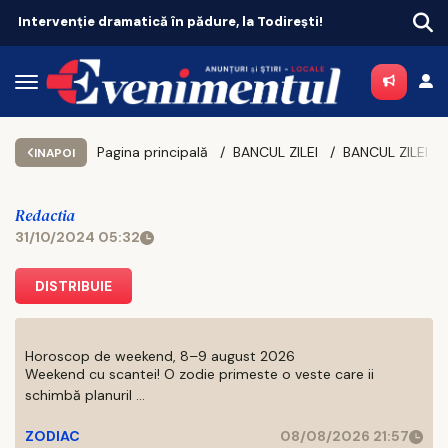
Intervenție dramatică în pădure, la Todirești!
Pagina principală
BANCUL ZILEI
INAPOI
Redactia
31/10/2024 05:32
DISTRIBUIE
Horoscop de weekend, 8–9 august 2026
Weekend cu scantei! O zodie primeste o veste care ii
schimbă planuril ...
ZODIAC
08/08/2026 21:57