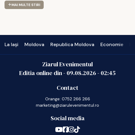
MAI MULTE STIRI
La Iași
Moldova
Republica Moldova
Economie
In
Ziarul Evenimentul
Editia online din -
09.08.2026
-
02:45
Contact
Orange: 0752 266 266
marketing@ziarulevenimentul.ro
Social media