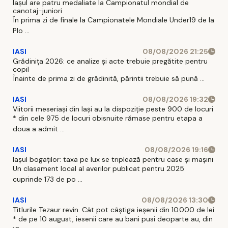
Iaşul are patru medaliate la Campionatul mondial de
canotaj-juniori
În prima zi de finale la Campionatele Mondiale Under19 de la
Plo ...
IASI
08/08/2026 21:25
Grădinița 2026: ce analize și acte trebuie pregătite pentru
copil
Înainte de prima zi de grădinită, părintii trebuie să pună ...
IASI
08/08/2026 19:32
Viitorii meseriași din Iași au la dispoziție peste 900 de locuri
* din cele 975 de locuri obisnuite rămase pentru etapa a
doua a admit ...
IASI
08/08/2026 19:16
Iașul bogaților: taxa pe lux se triplează pentru case și mașini
Un clasament local al averilor publicat pentru 2025
cuprinde 173 de po ...
IASI
08/08/2026 13:30
Titlurile Tezaur revin. Cât pot câștiga ieșenii din 10.000 de lei
* de pe 10 august, iesenii care au bani pusi deoparte au, din