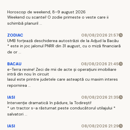
Horoscop de weekend, 8–9 august 2026
Weekend cu scantei! O zodie primeste o veste care ii
schimbă planuril ...
ZODIAC
08/08/2026 21:57
UMB forțează deschiderea autostrăzii de la Adjud la Bacău
* este in joc jalonul PNRR din 31 august, cu o miză financiară
de or ...
BACAU
08/08/2026 21:45
e-Terra revine! Zeci de mii de acte și operațiuni imobiliare
intră din nou în circuit
Iasul este printre judetele care asteaptă cu maxim interes
repornirea ...
IASI
08/08/2026 21:35
Intervenție dramatică în pădure, la Todirești!
* un tractor s-a răsturnat peste conducătorul utilajului *
salvatori ...
IASI
08/08/2026 21:29