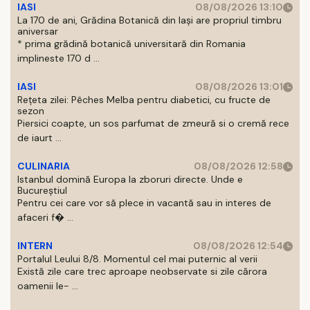
IASI
08/08/2026 13:10
La 170 de ani, Grădina Botanică din Iași are propriul timbru
aniversar
* prima grădină botanică universitară din Romania
implineste 170 d ...
IASI
08/08/2026 13:01
Rețeta zilei: Pêches Melba pentru diabetici, cu fructe de
sezon
Piersici coapte, un sos parfumat de zmeură si o cremă rece
de iaurt ...
CULINARIA
08/08/2026 12:58
Istanbul domină Europa la zboruri directe. Unde e
Bucureștiul
Pentru cei care vor să plece in vacantă sau in interes de
afaceri f� ...
INTERN
08/08/2026 12:54
Portalul Leului 8/8. Momentul cel mai puternic al verii
Există zile care trec aproape neobservate si zile cărora
oamenii le- ...