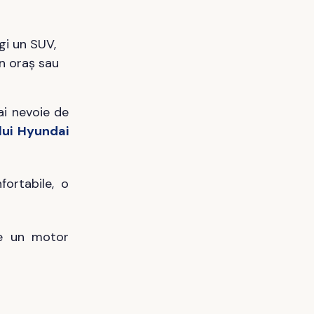
gi un SUV,
în oraș sau
ai nevoie de
lui Hyundai
ortabile, o
de un motor