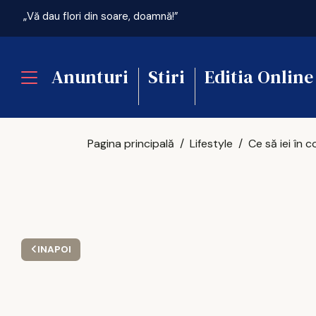
„Vă dau flori din soare, doamnă!”
Anunturi
Stiri
Editia Online
Pagina principală
Lifestyle
INAPOI