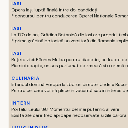
IASI
Opera Iași, luptă finală între doi candidați
* concursul pentru conducerea Operei Nationale Romane d
IASI
La 170 de ani, Grădina Botanică din Iași are propriul tim
* prima grădină botanică universitară din Romania impline
IASI
Rețeta zilei: Pêches Melba pentru diabetici, cu fructe d
Piersici coapte, un sos parfumat de zmeură si o cremă rec
CULINARIA
Istanbul domină Europa la zboruri directe. Unde e Bucur
Pentru cei care vor să plece in vacantă sau in interes de 
INTERN
Portalul Leului 8/8. Momentul cel mai puternic al verii
Există zile care trec aproape neobservate si zile cărora o
NIMIC IN PLUS