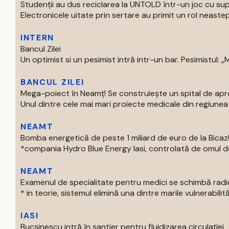
Studenții au dus reciclarea la UNTOLD într-un joc cu supe
Electronicele uitate prin sertare au primit un rol neastep
INTERN
Bancul Zilei
Un optimist si un pesimist intră intr-un bar. Pesimistul: „Ma
BANCUL ZILEI
Mega-poiect în Neamț! Se construiește un spital de aproa
Unul dintre cele mai mari proiecte medicale din regiunea M
NEAMT
Bomba energetică de peste 1 miliard de euro de la Bic
*compania Hydro Blue Energy Iasi, controlată de omul de af
NEAMT
Examenul de specialitate pentru medici se schimbă radi
* in teorie, sistemul elimină una dintre marile vulnerabilităti
IASI
Bucșinescu intră în șantier pentru fluidizarea circulației