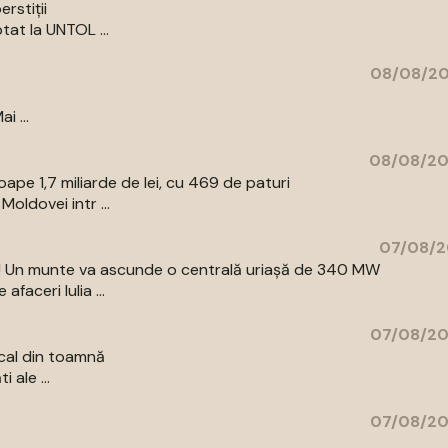
rstiții
tat la UNTOL ...
08/08/20
i ...
08/08/20
pe 1,7 miliarde de lei, cu 469 de paturi
oldovei intr ...
07/08/2
az! Un munte va ascunde o centrală uriașă de 340 MW
aceri Iulia ...
07/08/20
cal din toamnă
 ale ...
07/08/20