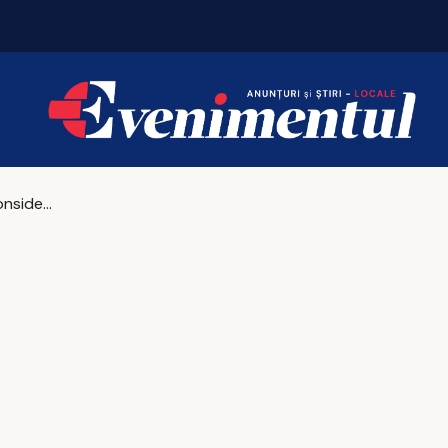
Vacanțe 2026: Portugalia conduce topul
Ce să iei în considerare atunci când achiziționezi un SUV?