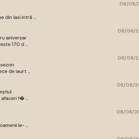
08/08/2
in Iasi intră ...
08/08/2
bru aniversar
ste 170 d ...
08/08/2
e sezon
e de iaurt ...
08/08/20
eștiul
afaceri f� ...
08/08/20
amenii le- ...
08/08/2