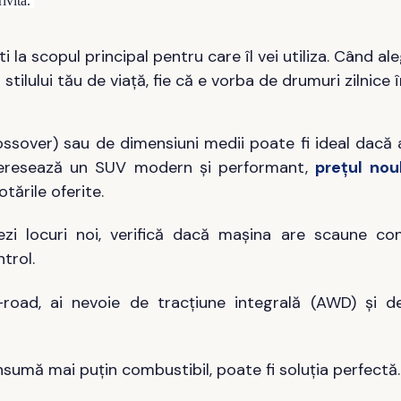
rivită.
la scopul principal pentru care îl vei utiliza. Când ale
ilului tău de viață, fie că e vorba de drumuri zilnice 
over) sau de dimensiuni medii poate fi ideal dacă 
nteresează un SUV modern și performant,
prețul nou
otările oferite.
zi locuri noi, verifică dacă mașina are scaune conf
trol.
road, ai nevoie de tracțiune integrală (AWD) și 
umă mai puțin combustibil, poate fi soluția perfectă.