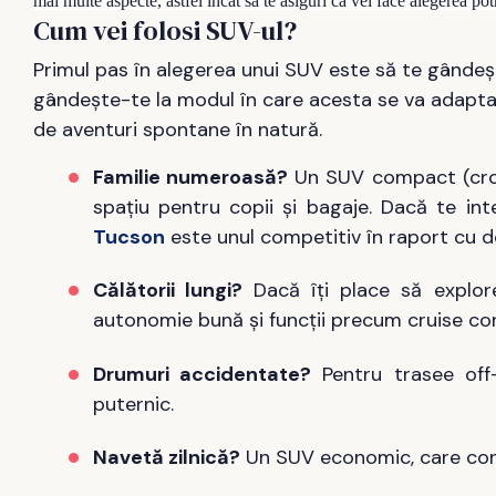
mai multe aspecte, astfel încât să te asiguri că vei face alegerea pot
Cum vei folosi SUV-ul?
Primul pas în alegerea unui SUV este să te gândești 
gândește-te la modul în care acesta se va adapta st
de aventuri spontane în natură.
Familie numeroasă?
Un SUV compact (cross
spațiu pentru copii și bagaje. Dacă te i
Tucson
este unul competitiv în raport cu d
Călătorii lungi?
Dacă îți place să explore
autonomie bună și funcții precum cruise con
Drumuri accidentate?
Pentru trasee off-
puternic.
Navetă zilnică?
Un SUV economic, care cons