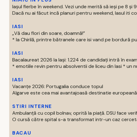
Iașul fierbe în weekend. Vezi unde merită să ieși pe 8 și 
Dacă nu ai făcut incă planuri pentru weekend, Iasul iti com
IASI
„Vă dau flori din soare, doamnă!”
* la Chirilă, printre bătranele care isi vand pe bordură put
IASI
Bacalaureat 2026 la Iași: 1.224 de candidați intră în exa
* emotiile revin pentru absolventii de liceu din Iasi * un nu
IASI
Vacanțe 2026: Portugalia conduce topul
Algarve este cea mai avantajoasă destinatie europeană pe
STIRI INTERNE
Ambulanță cu copil bolnav, oprită la piață. DSU face verif
O cursă către spital s-a transformat intr-un caz cercetat
BACAU