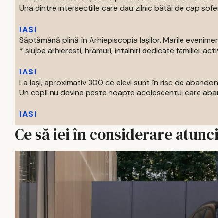
Una dintre intersectiile care dau zilnic bătăi de cap soferil
IASI
Săptămână plină în Arhiepiscopia Iașilor. Marile evenim
* slujbe arhieresti, hramuri, intalniri dedicate familiei, activi
IASI
La Iași, aproximativ 300 de elevi sunt în risc de abandon
Un copil nu devine peste noapte adolescentul care aban
IASI
Ce să iei în considerare atunc