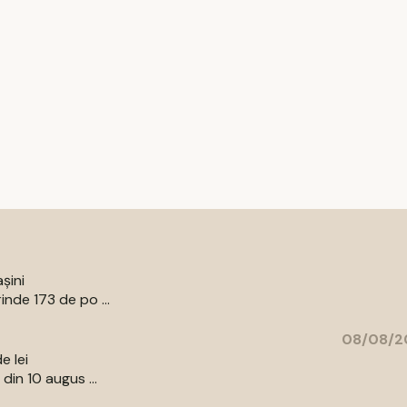
șini
nde 173 de po ...
08/08/20
e lei
din 10 augus ...