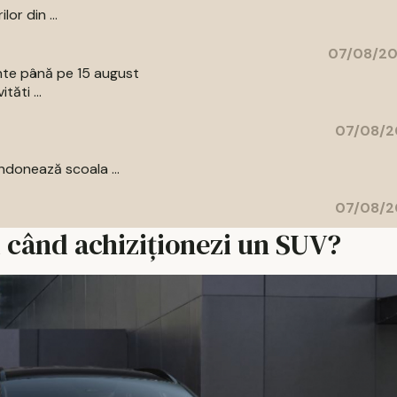
or din ...
07/08/20
ente până pe 15 august
tăti ...
07/08/2
donează scoala ...
07/08/2
i când achiziționezi un SUV?