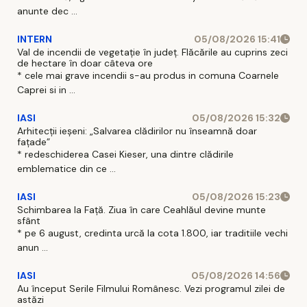
anunte dec ...
INTERN
05/08/2026 15:41
Val de incendii de vegetație în județ. Flăcările au cuprins zeci
de hectare în doar câteva ore
* cele mai grave incendii s-au produs in comuna Coarnele
Caprei si in ...
IASI
05/08/2026 15:32
Arhitecții ieșeni: „Salvarea clădirilor nu înseamnă doar
fațade”
* redeschiderea Casei Kieser, una dintre clădirile
emblematice din ce ...
IASI
05/08/2026 15:23
Schimbarea la Față. Ziua în care Ceahlăul devine munte
sfânt
* pe 6 august, credinta urcă la cota 1.800, iar traditiile vechi
anun ...
IASI
05/08/2026 14:56
Au început Serile Filmului Românesc. Vezi programul zilei de
astăzi