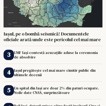
Iașul, pe o bombă seismică! Documentele
oficiale arată unde este pericolul cel mai mare
UMF Iași contestă acuzațiile aduse la ceremonia
de absolvire
Iașul pregătește cel mai mare cimitir public din
ultimele decenii
Un spital din Iași are doar 2% din paturi ocupate.
Noile date CNAS, surprinzătoare
Poli Iași, datorii uriașe către foștii jucători! Cine și