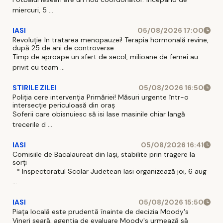
miercuri, 5 ...
IASI
05/08/2026 17:00
Revoluție în tratarea menopauzei! Terapia hormonală revine,
după 25 de ani de controverse
Timp de aproape un sfert de secol, milioane de femei au
privit cu team ...
STIRILE ZILEI
05/08/2026 16:50
Poliția cere intervenția Primăriei! Măsuri urgente într-o
intersecție periculoasă din oraș
Soferii care obisnuiesc să isi lase masinile chiar langă
trecerile d ...
IASI
05/08/2026 16:41
Comisiile de Bacalaureat din Iași, stabilite prin tragere la
sorți
* Inspectoratul Scolar Judetean Iasi organizează joi, 6 aug
...
IASI
05/08/2026 15:50
Piața locală este prudentă înainte de decizia Moody's
Vineri seară, agentia de evaluare Moody's urmează să