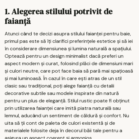
1. Alegerea stilului potrivit de
faianță
Atunci când te decizi asupra stilului faianței pentru baie,
primul pas este să îți clarifici preferințele estetice și să iei
în considerare dimensiunea și lumina naturală a spațiului.
Optează pentru un design minimalist dacă preferi un
aspect modern și curat, folosind plăci de dimensiuni mari
și culori neutre, care pot face baia să pară mai spațioasă
și mai luminoasă. În cazul în care ești atras de un stil
clasic sau tradițional, poți alege faianță cu detalii
decorative subtile sau modele inspirate din natură
pentru un plus de eleganță. Stilul rustic poate fi obținut
prin utilizarea faianței care imită piatra naturală sau
lemnul, aducând un sentiment de căldură și confort. Nu
uita să ții cont de paleta de culori existentă și de
materialele folosite deja în decorul băii tale pentru a
asigura un aspect coerent și armonios.