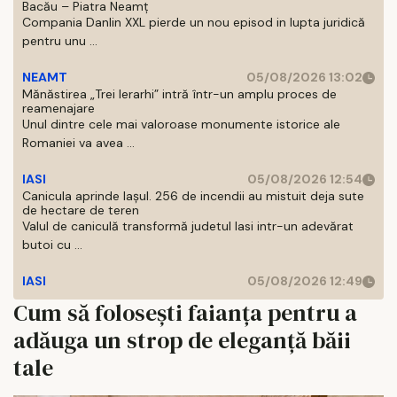
Bacău – Piatra Neamț
Compania Danlin XXL pierde un nou episod in lupta juridică
pentru unu ...
NEAMT
05/08/2026 13:02
Mănăstirea „Trei Ierarhi” intră într-un amplu proces de
reamenajare
Unul dintre cele mai valoroase monumente istorice ale
Romaniei va avea ...
IASI
05/08/2026 12:54
Canicula aprinde Iașul. 256 de incendii au mistuit deja sute
de hectare de teren
Valul de caniculă transformă judetul Iasi intr-un adevărat
butoi cu ...
IASI
05/08/2026 12:49
Cum să folosești faianța pentru a
adăuga un strop de eleganță băii
tale