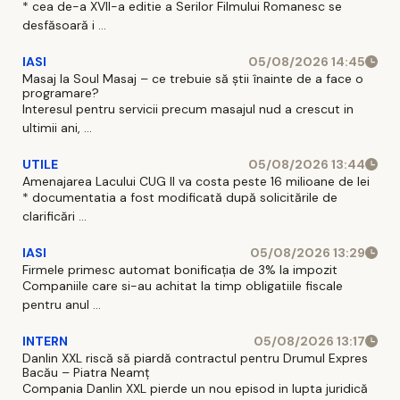
* cea de-a XVII-a editie a Serilor Filmului Romanesc se
desfăsoară i ...
IASI
05/08/2026 14:45
Masaj la Soul Masaj – ce trebuie să știi înainte de a face o
programare?
Interesul pentru servicii precum masajul nud a crescut in
ultimii ani, ...
UTILE
05/08/2026 13:44
Amenajarea Lacului CUG II va costa peste 16 milioane de lei
* documentatia a fost modificată după solicitările de
clarificări ...
IASI
05/08/2026 13:29
Firmele primesc automat bonificația de 3% la impozit
Companiile care si-au achitat la timp obligatiile fiscale
pentru anul ...
INTERN
05/08/2026 13:17
Danlin XXL riscă să piardă contractul pentru Drumul Expres
Bacău – Piatra Neamț
Compania Danlin XXL pierde un nou episod in lupta juridică