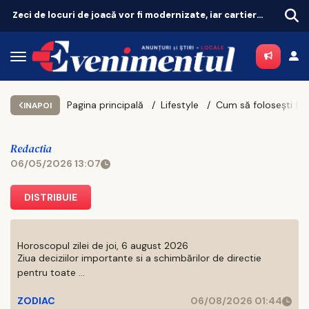
Zeci de locuri de joacă vor fi modernizate, iar cartierele vor avea zone de fitness
Pagina principală
Lifestyle
INAPOI
Redactia
06/05/2026 13:07
DISTRIBUIE
Horoscopul zilei de joi, 6 august 2026
Ziua deciziilor importante si a schimbărilor de directie
pentru toate ...
ZODIAC
06/08/2026 01:44