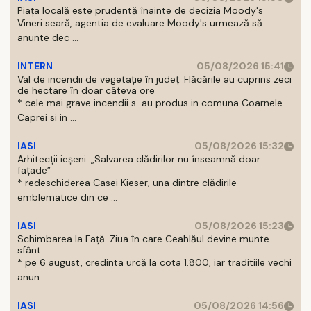
Piața locală este prudentă înainte de decizia Moody's
Vineri seară, agentia de evaluare Moody's urmează să
anunte dec ...
INTERN
05/08/2026 15:41
Val de incendii de vegetație în județ. Flăcările au cuprins zeci
de hectare în doar câteva ore
* cele mai grave incendii s-au produs in comuna Coarnele
Caprei si in ...
IASI
05/08/2026 15:32
Arhitecții ieșeni: „Salvarea clădirilor nu înseamnă doar
fațade”
* redeschiderea Casei Kieser, una dintre clădirile
emblematice din ce ...
IASI
05/08/2026 15:23
Schimbarea la Față. Ziua în care Ceahlăul devine munte
sfânt
* pe 6 august, credinta urcă la cota 1.800, iar traditiile vechi
anun ...
IASI
05/08/2026 14:56