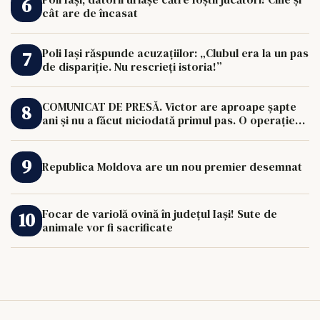
cât are de încasat
Poli Iași răspunde acuzațiilor: „Clubul era la un pas
de dispariție. Nu rescrieți istoria!”
COMUNICAT DE PRESĂ. Victor are aproape șapte
ani și nu a făcut niciodată primul pas. O operație
de 33.000 de euro îi poate schimba viața.
Republica Moldova are un nou premier desemnat
Focar de variolă ovină în județul Iași! Sute de
animale vor fi sacrificate