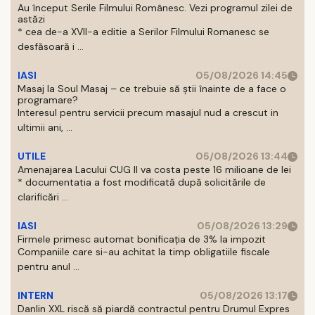
Au început Serile Filmului Românesc. Vezi programul zilei de
astăzi
* cea de-a XVII-a editie a Serilor Filmului Romanesc se
desfăsoară i ...
IASI
05/08/2026 14:45
Masaj la Soul Masaj – ce trebuie să știi înainte de a face o
programare?
Interesul pentru servicii precum masajul nud a crescut in
ultimii ani, ...
UTILE
05/08/2026 13:44
Amenajarea Lacului CUG II va costa peste 16 milioane de lei
* documentatia a fost modificată după solicitările de
clarificări ...
IASI
05/08/2026 13:29
Firmele primesc automat bonificația de 3% la impozit
Companiile care si-au achitat la timp obligatiile fiscale
pentru anul ...
INTERN
05/08/2026 13:17
Danlin XXL riscă să piardă contractul pentru Drumul Expres