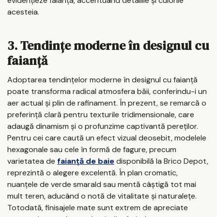
evidențieze faianța, accentuând detaliile și culorile
acesteia.
3. Tendințe moderne în designul cu
faianță
Adoptarea tendințelor moderne în designul cu faianță
poate transforma radical atmosfera băii, conferindu-i un
aer actual și plin de rafinament. În prezent, se remarcă o
preferință clară pentru texturile tridimensionale, care
adaugă dinamism și o profunzime captivantă pereților.
Pentru cei care caută un efect vizual deosebit, modelele
hexagonale sau cele în formă de fagure, precum
varietatea de
faianță de baie
disponibilă la Brico Depot,
reprezintă o alegere excelentă. În plan cromatic,
nuanțele de verde smarald sau mentă câștigă tot mai
mult teren, aducând o notă de vitalitate și naturalețe.
Totodată, finisajele mate sunt extrem de apreciate