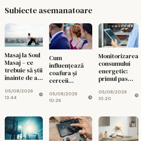
Subiecte asemanatoare
Masaj la Soul
Monitorizarea
Cum
Masaj – ce
consumului
influențează
trebuie să știi
energetic:
coafura și
înainte de a
primul pas
cerceii
face o
spre
impresia pe
05/08/2026
programare?
05/08/2026
reducerea
05/08/2026
care o lași la
13:44
10:20
costurilor
10:26
prima vedere:
operaționale
5 pași practici
pentru un look
coerent