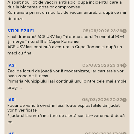
A sosit noul lot de vaccin antirabic, după incidentul care a
dus la blocarea dozelor compromise
Romania a primit un nou lot de vaccin antirabic, după ce mii
de doze ...
STIRILE ZILEI
05/08/2026 23:39
Final dramatic! ACS USV Iași întoarce scorul în minutul 90+1
și merge în turul III al Cupei României
ACS USV Iasi continuă aventura in Cupa Romaniei după un
meci cu fina ...
IASI
05/08/2026 23:34
Zeci de locuri de joacă vor fi modernizate, iar cartierele vor
avea zone de fitness
Primăria Municipiului Iasi continuă unul dintre cele mai ample
progr ...
IASI
05/08/2026 20:32
Focar de variolă ovină în Iași. Toate exploatațiile din județ
vor fi verificate
* judetul Iasi intră in stare de alertă sanitar-veterinară după
co ...