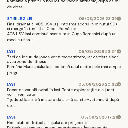
Romania a primit un nou lot de vaccin antirabic, după ce mii
de doze ...
STIRILE ZILEI
05/08/2026 23:39
Final dramatic! ACS USV Iași întoarce scorul în minutul 90+1
și merge în turul III al Cupei României
ACS USV Iasi continuă aventura in Cupa Romaniei după un
meci cu fina ...
IASI
05/08/2026 23:34
Zeci de locuri de joacă vor fi modernizate, iar cartierele vor
avea zone de fitness
Primăria Municipiului Iasi continuă unul dintre cele mai ample
progr ...
IASI
05/08/2026 20:32
Focar de variolă ovină în Iași. Toate exploatațiile din județ
vor fi verificate
* judetul Iasi intră in stare de alertă sanitar-veterinară după
co ...
IASI
05/08/2026 17:21
Noul club de fotbal al Iașului are președinte!
Fotbalul iesean are un nou coordonator. Începand de