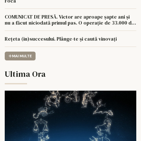
Foca
COMUNICAT DE PRESĂ. Victor are aproape șapte ani și
nu a făcut niciodată primul pas. O operație de 33.000 de
euro îi poate schimba viața.
Rețeta (in)succesului. Plânge-te și caută vinovați
MAI MULTE
Ultima Ora