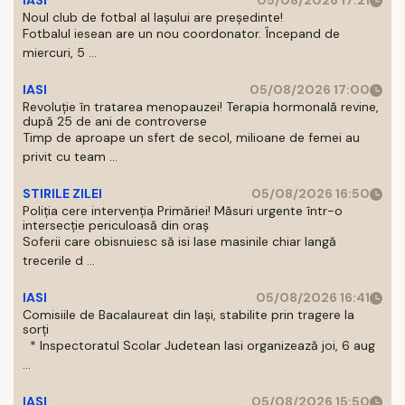
IASI
05/08/2026 17:21
Noul club de fotbal al Iașului are președinte!
Fotbalul iesean are un nou coordonator. Începand de
miercuri, 5 ...
IASI
05/08/2026 17:00
Revoluție în tratarea menopauzei! Terapia hormonală revine,
după 25 de ani de controverse
Timp de aproape un sfert de secol, milioane de femei au
privit cu team ...
STIRILE ZILEI
05/08/2026 16:50
Poliția cere intervenția Primăriei! Măsuri urgente într-o
intersecție periculoasă din oraș
Soferii care obisnuiesc să isi lase masinile chiar langă
trecerile d ...
IASI
05/08/2026 16:41
Comisiile de Bacalaureat din Iași, stabilite prin tragere la
sorți
* Inspectoratul Scolar Judetean Iasi organizează joi, 6 aug
...
IASI
05/08/2026 15:50