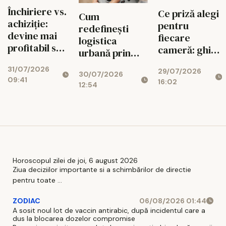
Închiriere vs.
Ce priză alegi
Cum
achiziție:
pentru
redefinești
devine mai
fiecare
logistica
profitabil să
cameră: ghid
urbană prin
cumperi o
practic
eficientizarea
31/07/2026
nacelă
29/07/2026
pentru
30/07/2026
transporturilor
09:41
16:02
electrică?!
renovare
12:54
ultrarapide cu
drone
Horoscopul zilei de joi, 6 august 2026
Ziua deciziilor importante si a schimbărilor de directie
pentru toate ...
ZODIAC
06/08/2026 01:44
A sosit noul lot de vaccin antirabic, după incidentul care a
dus la blocarea dozelor compromise