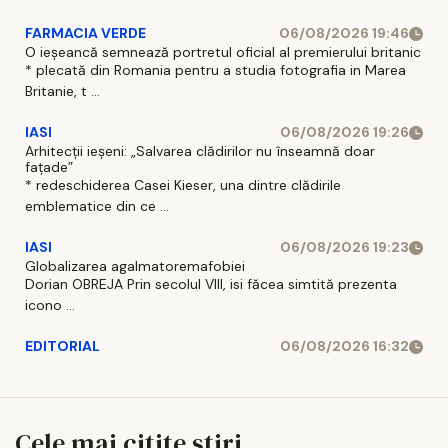
FARMACIA VERDE
06/08/2026 19:46
O ieșeancă semnează portretul oficial al premierului britanic
* plecată din Romania pentru a studia fotografia in Marea
Britanie, t ...
IASI
06/08/2026 19:26
Arhitecții ieșeni: „Salvarea clădirilor nu înseamnă doar
fațade”
* redeschiderea Casei Kieser, una dintre clădirile
emblematice din ce ...
IASI
06/08/2026 19:23
Globalizarea agalmatoremafobiei
Dorian OBREJA Prin secolul VIII, isi făcea simtită prezenta
icono ...
EDITORIAL
06/08/2026 16:32
Cele mai citite stiri