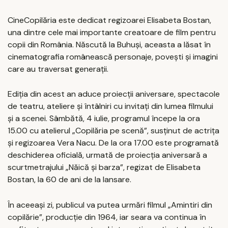
CineCopilăria este dedicat regizoarei Elisabeta Bostan,
una dintre cele mai importante creatoare de film pentru
copii din România. Născută la Buhuși, aceasta a lăsat în
cinematografia românească personaje, povești și imagini
care au traversat generații.
Ediția din acest an aduce proiecții aniversare, spectacole
de teatru, ateliere și întâlniri cu invitați din lumea filmului
și a scenei. Sâmbătă, 4 iulie, programul începe la ora
15.00 cu atelierul „Copilăria pe scenă”, susținut de actrița
și regizoarea Vera Nacu. De la ora 17.00 este programată
deschiderea oficială, urmată de proiecția aniversară a
scurtmetrajului „Năică și barza”, regizat de Elisabeta
Bostan, la 60 de ani de la lansare.
În aceeași zi, publicul va putea urmări filmul „Amintiri din
copilărie”, producție din 1964, iar seara va continua în