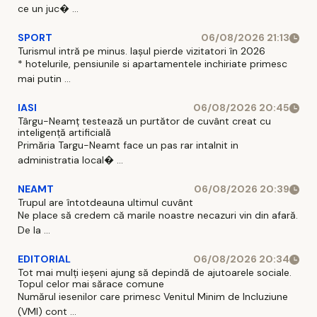
ce un juc� ...
SPORT
06/08/2026 21:13
Turismul intră pe minus. Iașul pierde vizitatori în 2026
* hotelurile, pensiunile si apartamentele inchiriate primesc
mai putin ...
IASI
06/08/2026 20:45
Târgu-Neamț testează un purtător de cuvânt creat cu
inteligență artificială
Primăria Targu-Neamt face un pas rar intalnit in
administratia local� ...
NEAMT
06/08/2026 20:39
Trupul are întotdeauna ultimul cuvânt
Ne place să credem că marile noastre necazuri vin din afară.
De la ...
EDITORIAL
06/08/2026 20:34
Tot mai mulți ieșeni ajung să depindă de ajutoarele sociale.
Topul celor mai sărace comune
Numărul iesenilor care primesc Venitul Minim de Incluziune
(VMI) cont ...