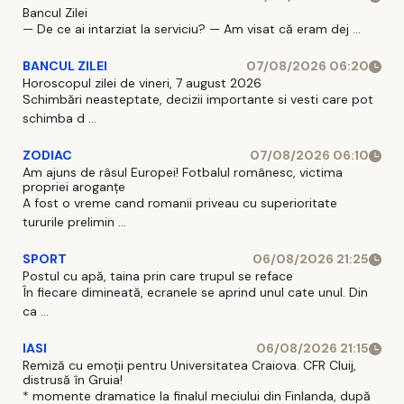
Bancul Zilei
— De ce ai intarziat la serviciu? — Am visat că eram dej ...
BANCUL ZILEI
07/08/2026 06:20
Horoscopul zilei de vineri, 7 august 2026
Schimbări neasteptate, decizii importante si vesti care pot
schimba d ...
ZODIAC
07/08/2026 06:10
Am ajuns de râsul Europei! Fotbalul românesc, victima
propriei aroganțe
A fost o vreme cand romanii priveau cu superioritate
tururile prelimin ...
SPORT
06/08/2026 21:25
Postul cu apă, taina prin care trupul se reface
În fiecare dimineată, ecranele se aprind unul cate unul. Din
ca ...
IASI
06/08/2026 21:15
Remiză cu emoții pentru Universitatea Craiova. CFR Cluij,
distrusă în Gruia!
* momente dramatice la finalul meciului din Finlanda, după