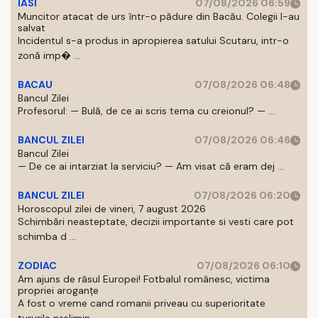
IASI
07/08/2026 06:59
Muncitor atacat de urs într-o pădure din Bacău. Colegii l-au
salvat
Incidentul s-a produs in apropierea satului Scutaru, intr-o
zonă imp� ...
BACAU
07/08/2026 06:48
Bancul Zilei
Profesorul: — Bulă, de ce ai scris tema cu creionul? — ...
BANCUL ZILEI
07/08/2026 06:46
Bancul Zilei
— De ce ai intarziat la serviciu? — Am visat că eram dej ...
BANCUL ZILEI
07/08/2026 06:20
Horoscopul zilei de vineri, 7 august 2026
Schimbări neasteptate, decizii importante si vesti care pot
schimba d ...
ZODIAC
07/08/2026 06:10
Am ajuns de râsul Europei! Fotbalul românesc, victima
propriei aroganțe
A fost o vreme cand romanii priveau cu superioritate