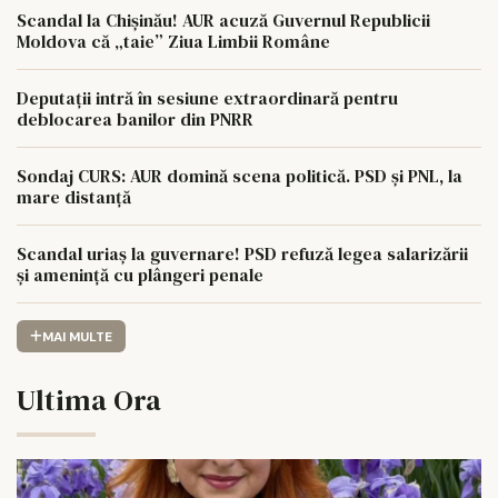
Scandal la Chișinău! AUR acuză Guvernul Republicii
Moldova că „taie” Ziua Limbii Române
Deputații intră în sesiune extraordinară pentru
deblocarea banilor din PNRR
Sondaj CURS: AUR domină scena politică. PSD și PNL, la
mare distanță
Scandal uriaș la guvernare! PSD refuză legea salarizării
și amenință cu plângeri penale
MAI MULTE
Ultima Ora