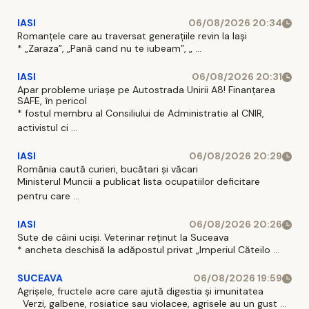
IASI
06/08/2026 20:34
Romanțele care au traversat generațiile revin la Iași
* „Zaraza”, „Pană cand nu te iubeam”, „ ...
IASI
06/08/2026 20:31
Apar probleme uriașe pe Autostrada Unirii A8! Finanțarea
SAFE, în pericol
* fostul membru al Consiliului de Administratie al CNIR,
activistul ci ...
IASI
06/08/2026 20:29
România caută curieri, bucătari și văcari
Ministerul Muncii a publicat lista ocupatiilor deficitare
pentru care ...
IASI
06/08/2026 20:26
Sute de câini uciși. Veterinar reținut la Suceava
* ancheta deschisă la adăpostul privat „Imperiul Căteilo ...
SUCEAVA
06/08/2026 19:59
Agrișele, fructele acre care ajută digestia și imunitatea
Verzi, galbene, rosiatice sau violacee, agrisele au un gust ...