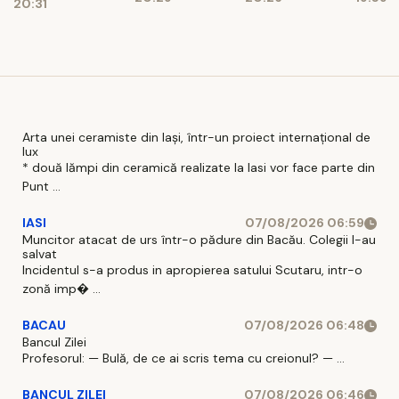
SAFE, în
20:31
pericol
Arta unei ceramiste din Iași, într-un proiect internațional de
lux
* două lămpi din ceramică realizate la Iasi vor face parte din
Punt ...
IASI
07/08/2026 06:59
Muncitor atacat de urs într-o pădure din Bacău. Colegii l-au
salvat
Incidentul s-a produs in apropierea satului Scutaru, intr-o
zonă imp� ...
BACAU
07/08/2026 06:48
Bancul Zilei
Profesorul: — Bulă, de ce ai scris tema cu creionul? — ...
BANCUL ZILEI
07/08/2026 06:46