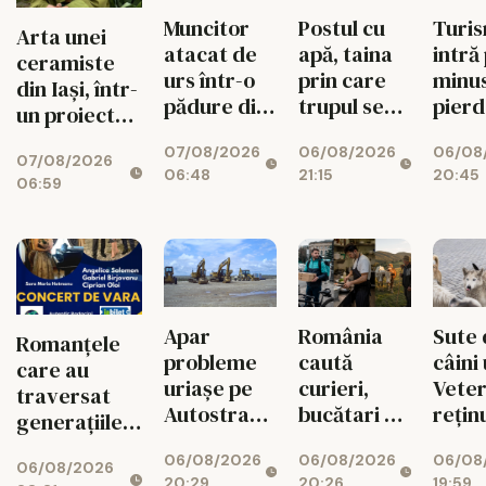
Muncitor
Postul cu
Turi
Arta unei
atacat de
apă, taina
intră
ceramiste
urs într-o
prin care
minus
din Iași, într-
pădure din
trupul se
pier
un proiect
Bacău.
reface
vizita
internațional
07/08/2026
06/08/2026
06/08
Colegii l-au
2026
07/08/2026
de lux
06:48
21:15
20:45
salvat
06:59
Apar
România
Sute 
Romanțele
probleme
caută
câini 
care au
uriașe pe
curieri,
Veter
traversat
Autostrada
bucătari și
rețin
generațiile
Unirii A8!
văcari
Suce
revin la Iași
06/08/2026
06/08/2026
06/08
Finanțarea
06/08/2026
20:29
20:26
19:59