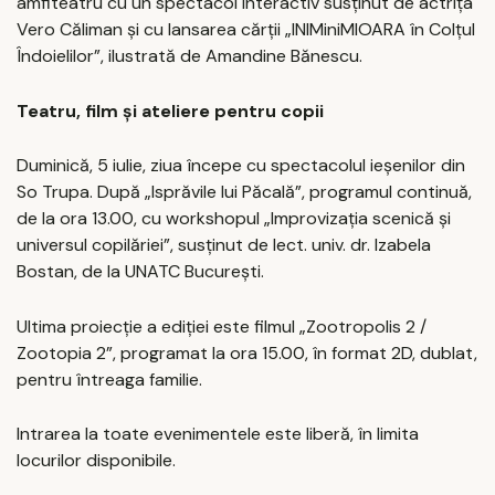
amfiteatru cu un spectacol interactiv susținut de actrița
Vero Căliman și cu lansarea cărții „INIMiniMIOARA în Colțul
Îndoielilor”, ilustrată de Amandine Bănescu.
Teatru, film și ateliere pentru copii
Duminică, 5 iulie, ziua începe cu spectacolul ieșenilor din
So Trupa. După „Isprăvile lui Păcală”, programul continuă,
de la ora 13.00, cu workshopul „Improvizația scenică și
universul copilăriei”, susținut de lect. univ. dr. Izabela
Bostan, de la UNATC București.
Ultima proiecție a ediției este filmul „Zootropolis 2 /
Zootopia 2”, programat la ora 15.00, în format 2D, dublat,
pentru întreaga familie.
Intrarea la toate evenimentele este liberă, în limita
locurilor disponibile.