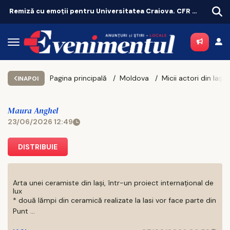
Remiză cu emoții pentru Universitatea Craiova. CFR Cluij, distrusă în Gruia!
Târgu-Neamț testează un purtător de cuvânt creat cu inteligență artificială
Pagina principală
Moldova
INAPOI
Maura Anghel
23/06/2026 12:49
DISTRIBUIE
Arta unei ceramiste din Iași, într-un proiect internațional de
lux
* două lămpi din ceramică realizate la Iasi vor face parte din
Punt ...