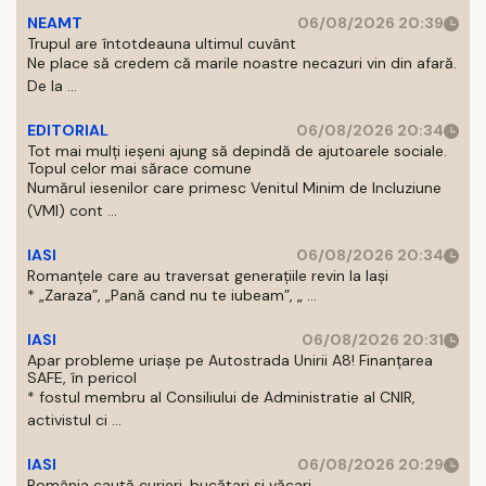
NEAMT
06/08/2026 20:39
Trupul are întotdeauna ultimul cuvânt
Ne place să credem că marile noastre necazuri vin din afară.
De la ...
EDITORIAL
06/08/2026 20:34
Tot mai mulți ieșeni ajung să depindă de ajutoarele sociale.
Topul celor mai sărace comune
Numărul iesenilor care primesc Venitul Minim de Incluziune
(VMI) cont ...
IASI
06/08/2026 20:34
Romanțele care au traversat generațiile revin la Iași
* „Zaraza”, „Pană cand nu te iubeam”, „ ...
IASI
06/08/2026 20:31
Apar probleme uriașe pe Autostrada Unirii A8! Finanțarea
SAFE, în pericol
* fostul membru al Consiliului de Administratie al CNIR,
activistul ci ...
IASI
06/08/2026 20:29
România caută curieri, bucătari și văcari