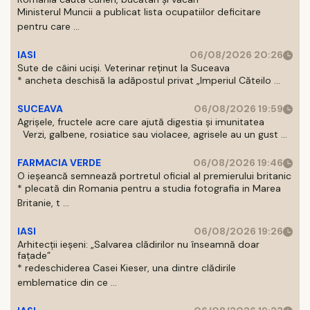
Ministerul Muncii a publicat lista ocupatiilor deficitare
pentru care ...
IASI
06/08/2026 20:26
Sute de câini uciși. Veterinar reținut la Suceava
* ancheta deschisă la adăpostul privat „Imperiul Căteilo ...
SUCEAVA
06/08/2026 19:59
Agrișele, fructele acre care ajută digestia și imunitatea
Verzi, galbene, rosiatice sau violacee, agrisele au un gust ...
FARMACIA VERDE
06/08/2026 19:46
O ieșeancă semnează portretul oficial al premierului britanic
* plecată din Romania pentru a studia fotografia in Marea
Britanie, t ...
IASI
06/08/2026 19:26
Arhitecții ieșeni: „Salvarea clădirilor nu înseamnă doar
fațade”
* redeschiderea Casei Kieser, una dintre clădirile
emblematice din ce ...