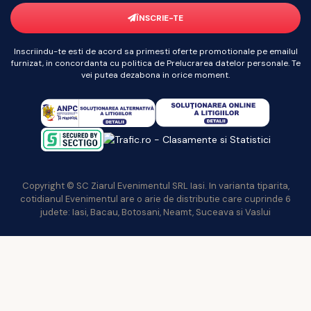
ÎNSCRIE-TE
Inscriindu-te esti de acord sa primesti oferte promotionale pe emailul
furnizat, in concordanta cu politica de Prelucrarea datelor personale. Te
vei putea dezabona in orice moment.
Copyright © SC Ziarul Evenimentul SRL Iasi. In varianta tiparita,
cotidianul Evenimentul are o arie de distributie care cuprinde 6
judete: Iasi, Bacau, Botosani, Neamt, Suceava si Vaslui