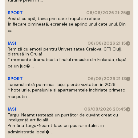
tururile prelimin ...
SPORT
06/08/2026 21:25
Postul cu apă, taina prin care trupul se reface
În fiecare dimineată, ecranele se aprind unul cate unul. Din
ca ...
IASI
06/08/2026 21:15
Remiză cu emoții pentru Universitatea Craiova. CFR Cluij,
distrusă în Gruia!
* momente dramatice la finalul meciului din Finlanda, după
ce un juc� ...
SPORT
06/08/2026 21:13
Turismul intră pe minus. Iașul pierde vizitatori în 2026
* hotelurile, pensiunile si apartamentele inchiriate primesc
mai putin ...
IASI
06/08/2026 20:45
Târgu-Neamț testează un purtător de cuvânt creat cu
inteligență artificială
Primăria Targu-Neamt face un pas rar intalnit in
administratia local� ...