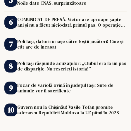
Noile date CNAS, surprinzătoare
COMUNICAT DE PRESĂ. Victor are aproape șapte
ani și nu a făcut niciodată primul pas. O operație
de 33.000 de euro îi poate schimba viața.
Poli Iași, datorii uriașe către foștii jucători! Cine și
cât are de încasat
Poli Iași răspunde acuzațiilor: „Clubul era la un pas
de dispariție. Nu rescrieți istoria!”
Focar de variolă ovină în județul Iași! Sute de
animale vor fi sacrificate
Guvern nou la Chișinău! Vasile Tofan promite
aderarea Republicii Moldova la UE până în 2028