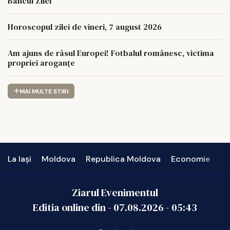
Bancul Zilei
Horoscopul zilei de vineri, 7 august 2026
Am ajuns de râsul Europei! Fotbalul românesc, victima
propriei aroganțe
MAI MULTE STIRI
La Iași
Moldova
Republica Moldova
Economie
In
Ziarul Evenimentul
Editia online din -
07.08.2026
-
05:43