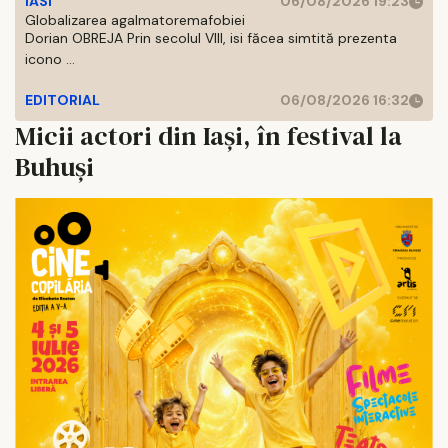
IASI
06/08/2026 19:23
Globalizarea agalmatoremafobiei
Dorian OBREJA Prin secolul VIII, isi făcea simtită prezenta
icono ...
EDITORIAL
06/08/2026 16:32
Micii actori din Iași, în festival la
Buhuși