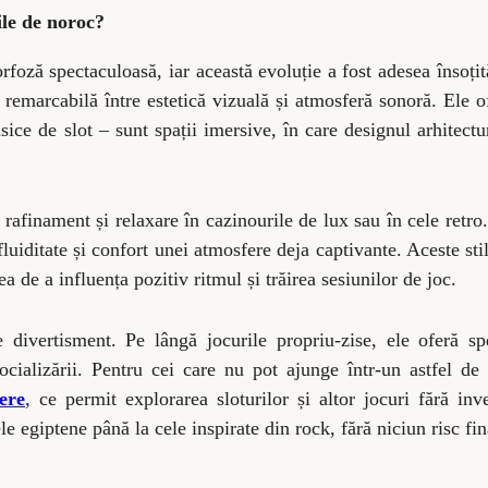
ile de noroc?
foză spectaculoasă, iar această evoluție a fost adesea însoțit
ă remarcabilă între estetică vizuală și atmosferă sonoră. Ele 
ice de slot – sunt spații imersive, în care designul arhitectu
 rafinament și relaxare în cazinourile de lux sau în cele retro
luiditate și confort unei atmosfere deja captivante. Aceste stil
ea de a influența pozitiv ritmul și trăirea sesiunilor de joc.
divertisment. Pe lângă jocurile propriu-zise, ele oferă spe
ocializării. Pentru cei care nu pot ajunge într-un astfel de 
ere
, ce permit explorarea sloturilor și altor jocuri fără inves
le egiptene până la cele inspirate din rock, fără niciun risc fin