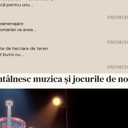
că pentru unu ...
05/08/20
 reamenajare
maniei va avea ...
05/08/20
sute de hectare de teren
 butoi cu ...
05/08/20
ntâlnesc muzica și jocurile de n