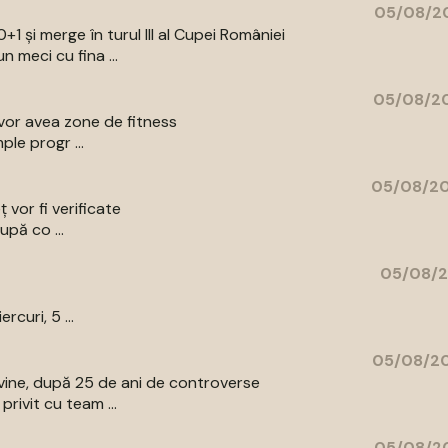
05/08/20
+1 și merge în turul III al Cupei României
 meci cu fina ...
05/08/20
e vor avea zone de fitness
ple progr ...
05/08/20
ț vor fi verificate
upă co ...
05/08/2
curi, 5 ...
05/08/20
vine, după 25 de ani de controverse
rivit cu team ...
05/08/20