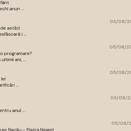
sfânt
echi anun ...
05/08/20
 de astăzi
sfăsoară i ...
05/08/20
ce o programare?
timii ani, ...
05/08/20
lei
ficări ...
05/08/2
ntru anul ...
05/08/2
pres Bacău – Piatra Neamț