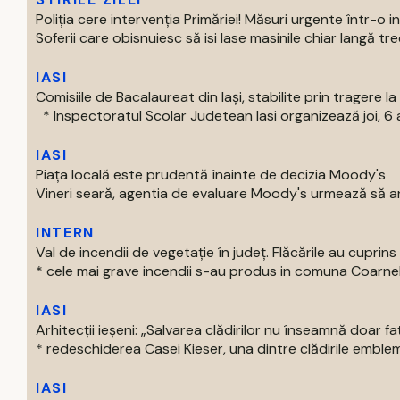
Poliția cere intervenția Primăriei! Măsuri urgente într-o 
Soferii care obisnuiesc să isi lase masinile chiar langă trece
IASI
Comisiile de Bacalaureat din Iași, stabilite prin tragere la 
* Inspectoratul Scolar Judetean Iasi organizează joi, 6 a
IASI
Piața locală este prudentă înainte de decizia Moody's
Vineri seară, agentia de evaluare Moody's urmează să an
INTERN
Val de incendii de vegetație în județ. Flăcările au cupri
* cele mai grave incendii s-au produs in comuna Coarnele 
IASI
Arhitecții ieșeni: „Salvarea clădirilor nu înseamnă doar f
* redeschiderea Casei Kieser, una dintre clădirile emblema
IASI