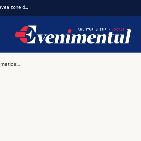
Zeci de locuri de joacă vor fi modernizate, iar cartierele vor avea zone de fitness
Cazinouri tematice: Unde se întâlnesc muzica și jocurile de noroc?