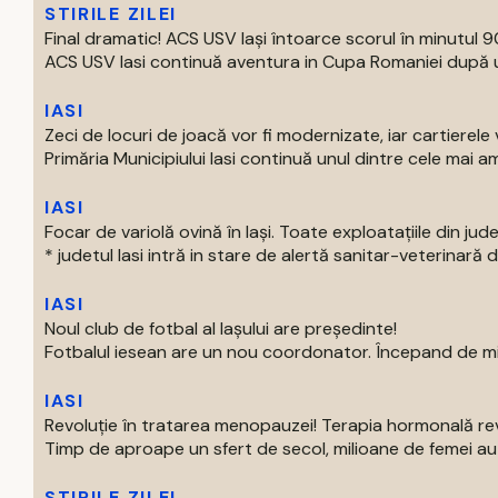
STIRILE ZILEI
Final dramatic! ACS USV Iași întoarce scorul în minutul 90
ACS USV Iasi continuă aventura in Cupa Romaniei după un
IASI
Zeci de locuri de joacă vor fi modernizate, iar cartierel
Primăria Municipiului Iasi continuă unul dintre cele mai am
IASI
Focar de variolă ovină în Iași. Toate exploatațiile din jude
* judetul Iasi intră in stare de alertă sanitar-veterinară d
IASI
Noul club de fotbal al Iașului are președinte!
Fotbalul iesean are un nou coordonator. Începand de mier
IASI
Revoluție în tratarea menopauzei! Terapia hormonală re
Timp de aproape un sfert de secol, milioane de femei au p
STIRILE ZILEI