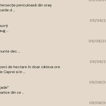
intersecție periculoasă din oraș
rile d ...
05/08/2
sorți
ug ...
05/08/20
unte dec ...
05/08/2
ns zeci de hectare în doar câteva ore
Caprei si in ...
05/08/2
ațade”
tice din ce ...
05/08/2