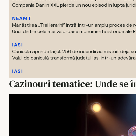
Compania Danlin XXL pierde un nou episod in lupta juridi
NEAMT
Mănăstirea „Trei Ierarhi” intră într-un amplu proces de
Unul dintre cele mai valoroase monumente istorice ale Ro
IASI
Canicula aprinde Iașul. 256 de incendii au mistuit deja 
Valul de caniculă transformă judetul Iasi intr-un adevărat
IASI
Cazinouri tematice: Unde se î