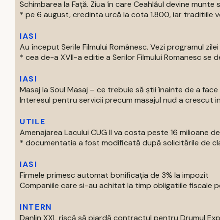
Schimbarea la Față. Ziua în care Ceahlăul devine munte 
* pe 6 august, credinta urcă la cota 1.800, iar traditiile v
IASI
Au început Serile Filmului Românesc. Vezi programul zilei
* cea de-a XVII-a editie a Serilor Filmului Romanesc se de
IASI
Masaj la Soul Masaj – ce trebuie să știi înainte de a fa
Interesul pentru servicii precum masajul nud a crescut in ul
UTILE
Amenajarea Lacului CUG II va costa peste 16 milioane de 
* documentatia a fost modificată după solicitările de clari
IASI
Firmele primesc automat bonificația de 3% la impozit
Companiile care si-au achitat la timp obligatiile fiscale pe
INTERN
Danlin XXL riscă să piardă contractul pentru Drumul Ex