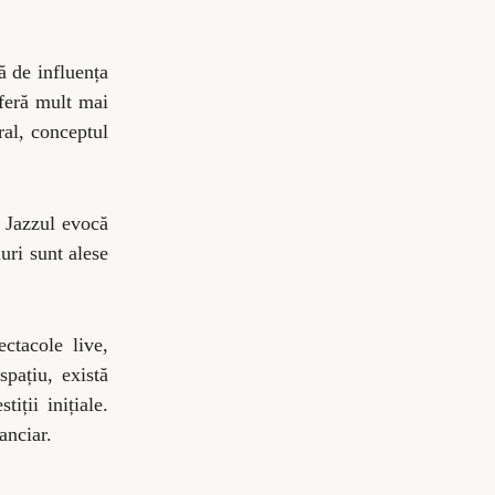
ă de influența
oferă mult mai
ral, conceptul
. Jazzul evocă
uri sunt alese
ctacole live,
spațiu, există
tiții inițiale.
anciar.