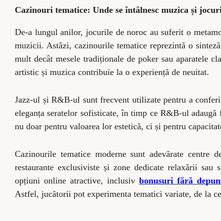
Cazinouri tematice: Unde se întâlnesc muzica și jocur
De-a lungul anilor, jocurile de noroc au suferit o metamor
muzicii. Astăzi, cazinourile tematice reprezintă o sintez
mult decât mesele tradiționale de poker sau aparatele clas
artistic și muzica contribuie la o experiență de neuitat.
Jazz-ul și R&B-ul sunt frecvent utilizate pentru a conferi
eleganța seratelor sofisticate, în timp ce R&B-ul adaugă f
nu doar pentru valoarea lor estetică, ci și pentru capacitat
Cazinourile tematice moderne sunt adevărate centre de 
restaurante exclusiviste și zone dedicate relaxării sau s
opțiuni online atractive, inclusiv
bonusuri fără depun
Astfel, jucătorii pot experimenta tematici variate, de la ce