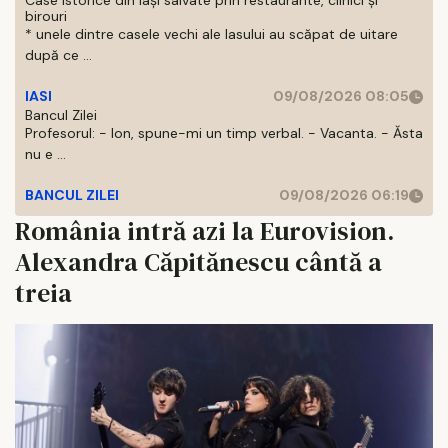
Case istorice din Iași salvate prin restaurante, clinici și
birouri
* unele dintre casele vechi ale Iasului au scăpat de uitare
după ce ...
IASI
09/08/2026 08:05
Bancul Zilei
Profesorul: - Ion, spune-mi un timp verbal. - Vacanta. - Ăsta
nu e ...
BANCUL ZILEI
09/08/2026 06:19
România intră azi la Eurovision.
Alexandra Căpitănescu cântă a
treia