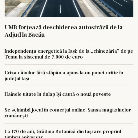
UMB forțează deschiderea autostrăzii de la
Adjud la Bacău
Independența energetică la Iași: de la „chinezăria” de pe
Temu la sistemul de 7.000 de euro
Criza câinilor fără stăpân a ajuns la un punct critic în
județul Iași
Hainele uitate în dulap îşi caută o nouă poveste
Se schimbă jocul în comerțul online. Șansa magazinelor
românești
La 170 de ani, Grădina Botanică din Iași are propriul
timbru aniversar