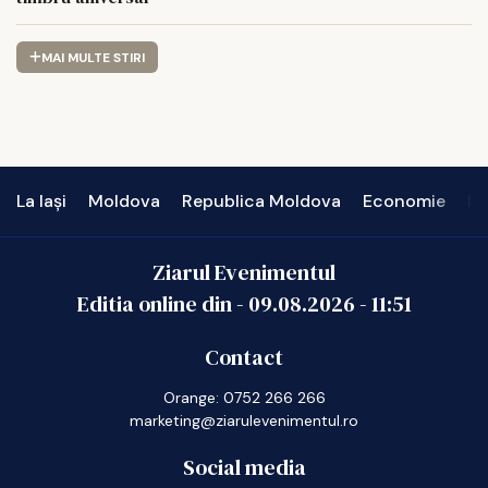
MAI MULTE STIRI
La Iași
Moldova
Republica Moldova
Economie
In
Ziarul Evenimentul
Editia online din -
09.08.2026
-
11:51
Contact
Orange: 0752 266 266
marketing@ziarulevenimentul.ro
Social media