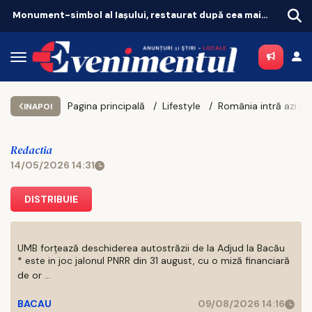
Monument-simbol al Iaşului, restaurat după cea mai amplă intervenţie
Pagina principală
Lifestyle
INAPOI
Redactia
14/05/2026 14:31
DISTRIBUIE
UMB forțează deschiderea autostrăzii de la Adjud la Bacău
* este in joc jalonul PNRR din 31 august, cu o miză financiară
de or ...
BACAU
09/08/2026 14:16