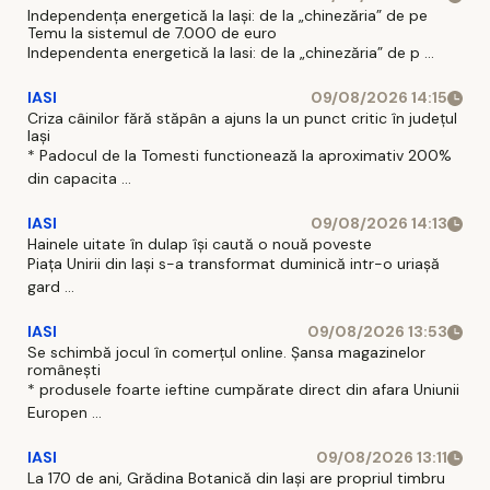
Independența energetică la Iași: de la „chinezăria” de pe
Temu la sistemul de 7.000 de euro
Independenta energetică la Iasi: de la „chinezăria” de p ...
IASI
09/08/2026 14:15
Criza câinilor fără stăpân a ajuns la un punct critic în județul
Iași
* Padocul de la Tomesti functionează la aproximativ 200%
din capacita ...
IASI
09/08/2026 14:13
Hainele uitate în dulap îşi caută o nouă poveste
Piaţa Unirii din Iaşi s-a transformat duminică intr-o uriaşă
gard ...
IASI
09/08/2026 13:53
Se schimbă jocul în comerțul online. Șansa magazinelor
românești
* produsele foarte ieftine cumpărate direct din afara Uniunii
Europen ...
IASI
09/08/2026 13:11
La 170 de ani, Grădina Botanică din Iași are propriul timbru