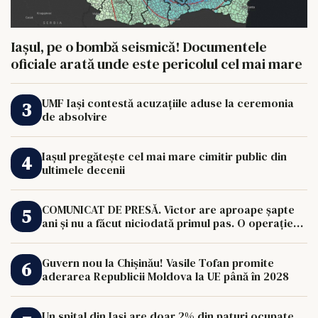
Iașul, pe o bombă seismică! Documentele
oficiale arată unde este pericolul cel mai mare
UMF Iași contestă acuzațiile aduse la ceremonia
de absolvire
Iașul pregătește cel mai mare cimitir public din
ultimele decenii
COMUNICAT DE PRESĂ. Victor are aproape șapte
ani și nu a făcut niciodată primul pas. O operație
de 33.000 de euro îi poate schimba viața.
Guvern nou la Chișinău! Vasile Tofan promite
aderarea Republicii Moldova la UE până în 2028
Un spital din Iași are doar 2% din paturi ocupate.