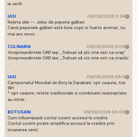
la verifi ...
IASI
09/08/2026 11:36
Rețeta zilei -- Jeleu de pepene galben
Cand pepenele galben este bine copt si foarte aromat, nu
mai are nevoi ...
CULINARIA
09/08/2026 11:09
Vicepreședintele OAR Iași: „Trebuie să știi cine ești ca oraș”
Vicepresedintele OAR Iasi: „Trebuie să stii cine esti ca oras&r
...
IASI
09/08/2026 09:11
Campionatul Mondial de Borș la Darabani: opt ceaune, trei
țări
* opt ceaune, retete traditionale si combinatii neasteptate
au intrat ...
BOTOSANI
09/08/2026 09:05
Cum influențează contul curent accesul la credite
Contul curent poate simplifica accesul la credite prin
incasarea venit ...