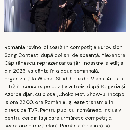
România revine joi seară în competiția Eurovision
Song Contest, după doi ani de absență. Alexandra
Căpitănescu, reprezentanta țării noastre la ediția
din 2026, va cânta în a doua semifinală,
organizată la Wiener Stadthalle din Viena. Artista
intră în concurs pe poziția a treia, după Bulgaria și
Azerbaidjan, cu piesa „Choke Me”. Show-ul începe
la ora 22:00, ora României, și este transmis în
direct de TVR. Pentru publicul românesc, inclusiv
pentru cei din Iași care urmăresc competiția,
seara are o miză clară: România încearcă să