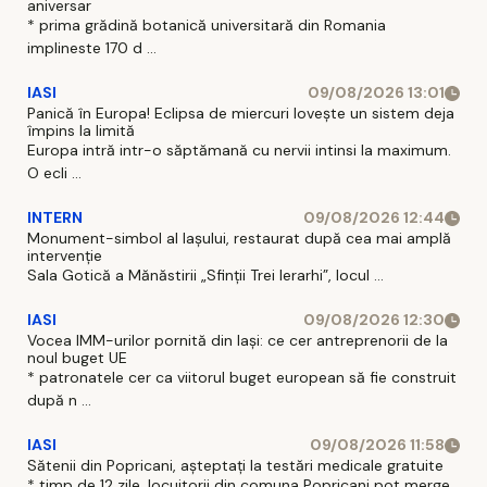
aniversar
* prima grădină botanică universitară din Romania
implineste 170 d ...
IASI
09/08/2026 13:01
Panică în Europa! Eclipsa de miercuri lovește un sistem deja
împins la limită
Europa intră intr-o săptămană cu nervii intinsi la maximum.
O ecli ...
INTERN
09/08/2026 12:44
Monument-simbol al Iaşului, restaurat după cea mai amplă
intervenţie
Sala Gotică a Mănăstirii „Sfinţii Trei Ierarhi”, locul ...
IASI
09/08/2026 12:30
Vocea IMM-urilor pornită din Iași: ce cer antreprenorii de la
noul buget UE
* patronatele cer ca viitorul buget european să fie construit
după n ...
IASI
09/08/2026 11:58
Sătenii din Popricani, așteptați la testări medicale gratuite
* timp de 12 zile, locuitorii din comuna Popricani pot merge