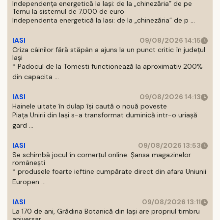
Independența energetică la Iași: de la „chinezăria” de pe
Temu la sistemul de 7.000 de euro
Independenta energetică la Iasi: de la „chinezăria” de p ...
IASI
09/08/2026 14:15
Criza câinilor fără stăpân a ajuns la un punct critic în județul
Iași
* Padocul de la Tomesti functionează la aproximativ 200%
din capacita ...
IASI
09/08/2026 14:13
Hainele uitate în dulap îşi caută o nouă poveste
Piaţa Unirii din Iaşi s-a transformat duminică intr-o uriaşă
gard ...
IASI
09/08/2026 13:53
Se schimbă jocul în comerțul online. Șansa magazinelor
românești
* produsele foarte ieftine cumpărate direct din afara Uniunii
Europen ...
IASI
09/08/2026 13:11
La 170 de ani, Grădina Botanică din Iași are propriul timbru
aniversar