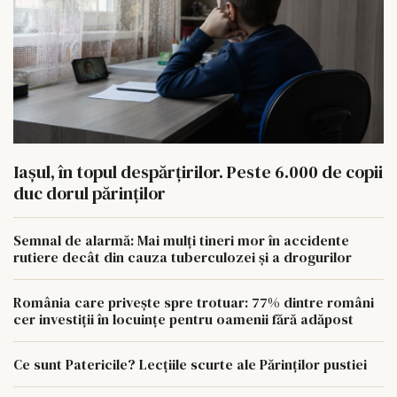
Iașul, în topul despărțirilor. Peste 6.000 de copii
duc dorul părinților
Semnal de alarmă: Mai mulți tineri mor în accidente
rutiere decât din cauza tuberculozei și a drogurilor
România care privește spre trotuar: 77% dintre români
cer investiții în locuințe pentru oamenii fără adăpost
Ce sunt Patericile? Lecțiile scurte ale Părinților pustiei