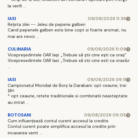
la verifi ...
IASI
09/08/2026 11:36
Rețeta zilei -- Jeleu de pepene galben
Cand pepenele galben este bine copt si foarte aromat, nu
mai are nevoi ...
CULINARIA
09/08/2026 11:09
Vicepreședintele OAR Iași: „Trebuie să știi cine ești ca oraș”
Vicepresedintele OAR Iasi: „Trebuie să stii cine esti ca oras&r
...
IASI
09/08/2026 09:11
Campionatul Mondial de Borș la Darabani: opt ceaune, trei
țări
* opt ceaune, retete traditionale si combinatii neasteptate
au intrat ...
BOTOSANI
09/08/2026 09:05
Cum influențează contul curent accesul la credite
Contul curent poate simplifica accesul la credite prin
incasarea venit ...