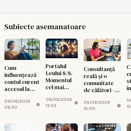
Subiecte asemanatoare
Portalul
C
Cum
Consultanță
Leului 8/8.
c
influențează
reală și o
Momentul
s
contul curent
comunitate
cel mai
î
accesul la
de călători -
puternic al
e
credite
valorile din
08/08/2026
verii
0
t
09/08/2026
06/08/2026
spatele
12:53
15
08:50
T
16:00
fiecărui
B
circuit
CISTOUR