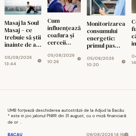
Cum
C
Masaj la Soul
Monitorizarea
influențează
f
Masaj – ce
consumului
coafura și
c
trebuie să știi
energetic:
cerceii
i
înainte de a
primul pas
impresia pe
u
face o
spre
05/08/2026
care o lași la
0
r
05/08/2026
programare?
05/08/2026
reducerea
10:26
14
prima
13:44
c
10:20
costurilor
vedere: 5
a
operaționale
pași practici
a
pentru un
look
coerent
UMB forțează deschiderea autostrăzii de la Adjud la Bacău
* este in joc jalonul PNRR din 31 august, cu o miză financiară
de or ...
BACAU
09/08/2026 14:16