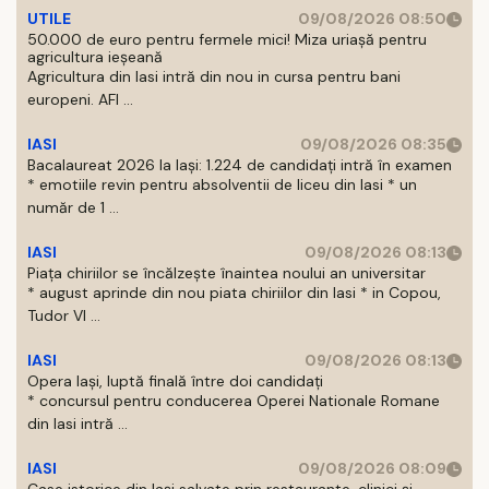
UTILE
09/08/2026 08:50
50.000 de euro pentru fermele mici! Miza uriașă pentru
agricultura ieșeană
Agricultura din Iasi intră din nou in cursa pentru bani
europeni. AFI ...
IASI
09/08/2026 08:35
Bacalaureat 2026 la Iași: 1.224 de candidați intră în examen
* emotiile revin pentru absolventii de liceu din Iasi * un
număr de 1 ...
IASI
09/08/2026 08:13
Piața chiriilor se încălzește înaintea noului an universitar
* august aprinde din nou piata chiriilor din Iasi * in Copou,
Tudor Vl ...
IASI
09/08/2026 08:13
Opera Iași, luptă finală între doi candidați
* concursul pentru conducerea Operei Nationale Romane
din Iasi intră ...
IASI
09/08/2026 08:09