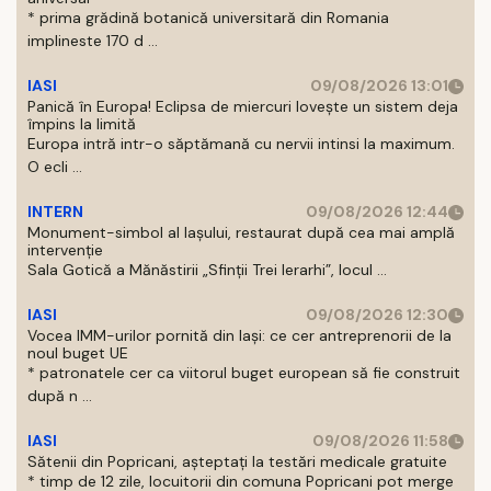
* prima grădină botanică universitară din Romania
implineste 170 d ...
IASI
09/08/2026 13:01
Panică în Europa! Eclipsa de miercuri lovește un sistem deja
împins la limită
Europa intră intr-o săptămană cu nervii intinsi la maximum.
O ecli ...
INTERN
09/08/2026 12:44
Monument-simbol al Iaşului, restaurat după cea mai amplă
intervenţie
Sala Gotică a Mănăstirii „Sfinţii Trei Ierarhi”, locul ...
IASI
09/08/2026 12:30
Vocea IMM-urilor pornită din Iași: ce cer antreprenorii de la
noul buget UE
* patronatele cer ca viitorul buget european să fie construit
după n ...
IASI
09/08/2026 11:58
Sătenii din Popricani, așteptați la testări medicale gratuite
* timp de 12 zile, locuitorii din comuna Popricani pot merge