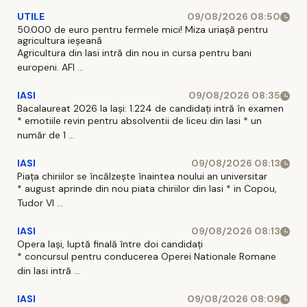
UTILE
09/08/2026 08:50
50.000 de euro pentru fermele mici! Miza uriașă pentru
agricultura ieșeană
Agricultura din Iasi intră din nou in cursa pentru bani
europeni. AFI ...
IASI
09/08/2026 08:35
Bacalaureat 2026 la Iași: 1.224 de candidați intră în examen
* emotiile revin pentru absolventii de liceu din Iasi * un
număr de 1 ...
IASI
09/08/2026 08:13
Piața chiriilor se încălzește înaintea noului an universitar
* august aprinde din nou piata chiriilor din Iasi * in Copou,
Tudor Vl ...
IASI
09/08/2026 08:13
Opera Iași, luptă finală între doi candidați
* concursul pentru conducerea Operei Nationale Romane
din Iasi intră ...
IASI
09/08/2026 08:09