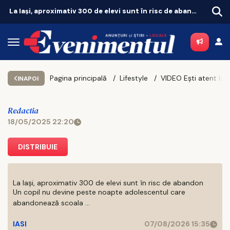
Iașul fierbe în weekend. Vezi unde merită să ieși pe 8 și 9 august
Pagina principală
Lifestyle
VI
INAPOI
Redactia
18/05/2025 22:20
DISTRIBUIE
La Iași, aproximativ 300 de elevi sunt în risc de abandon
Un copil nu devine peste noapte adolescentul care
abandonează scoala ...
IASI
07/08/2026 15:35