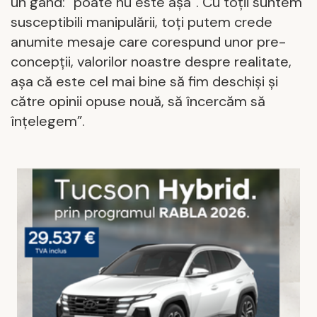
un gând: “poate nu este aşa”. Cu toţii suntem
susceptibili manipulării, toţi putem crede
anumite mesaje care corespund unor pre-
concepții, valorilor noastre despre realitate,
aşa că este cel mai bine să fim deschişi şi
către opinii opuse nouă, să încercăm să
înţelegem”.