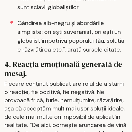
sunt sclavii globaliștilor.
Gândirea alb-negru şi abordările
simpliste: ori eşti suveranist, ori eşti un
globalist împotriva poporului tău, soluţia
e răzvrătirea etc.”, arată sursele citate.
4. Reacția emoțională generată de
mesaj.
Fiecare conţinut publicat are rolul de a stârni
o reacţie, fie pozitivă, fie negativă. Ne
provoacă frică, furie, nemulţumire, răzvrătire,
aşa că acceptăm mult mai uşor soluţii ideale,
de cele mai multe ori imposibil de aplicat în
realitate. ”De aici, pornește aruncarea de vină