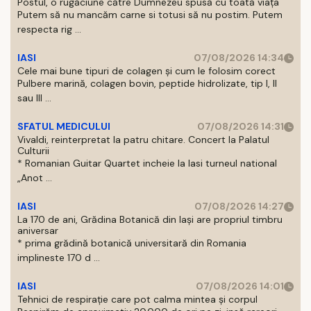
Postul, o rugăciune către Dumnezeu spusă cu toată viața
Putem să nu mancăm carne si totusi să nu postim. Putem
respecta rig ...
IASI
07/08/2026 14:34
Cele mai bune tipuri de colagen și cum le folosim corect
Pulbere marină, colagen bovin, peptide hidrolizate, tip I, II
sau III ...
SFATUL MEDICULUI
07/08/2026 14:31
Vivaldi, reinterpretat la patru chitare. Concert la Palatul
Culturii
* Romanian Guitar Quartet incheie la Iasi turneul national
„Anot ...
IASI
07/08/2026 14:27
La 170 de ani, Grădina Botanică din Iași are propriul timbru
aniversar
* prima grădină botanică universitară din Romania
implineste 170 d ...
IASI
07/08/2026 14:01
Tehnici de respirație care pot calma mintea și corpul