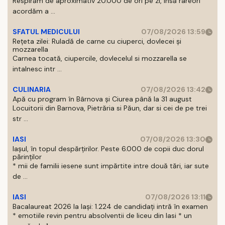
Respirăm de aproximativ 20.000 de ori pe zi, insă rareori
acordăm a ...
SFATUL MEDICULUI
07/08/2026 13:59
Rețeta zilei: Ruladă de carne cu ciuperci, dovlecei și
mozzarella
Carnea tocată, ciupercile, dovlecelul si mozzarella se
intalnesc intr ...
CULINARIA
07/08/2026 13:42
Apă cu program în Bârnova și Ciurea până la 31 august
Locuitorii din Barnova, Pietrăria si Păun, dar si cei de pe trei
str ...
IASI
07/08/2026 13:30
Iașul, în topul despărțirilor. Peste 6.000 de copii duc dorul
părinților
* mii de familii iesene sunt impărtite intre două tări, iar sute
de ...
IASI
07/08/2026 13:11
Bacalaureat 2026 la Iași: 1.224 de candidați intră în examen
* emotiile revin pentru absolventii de liceu din Iasi * un