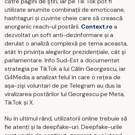
către pagini de știri, iar pe Tik Tok pot fi
utilizate anumite combinații de emoticoane,
hashtaguri și cuvinte cheie care să crească
anorganic reach-ul postării.
Context.ro
a
dezvoltat un soft anti-dezinformare și a
derulat o analiză complexă pe tema aceasta,
atât în privința alegerilor prezidențiale, cât și
parlamentare.
Info Sud-Est a documentat
strategia pe TikTok a lui Călin Georgescu, iar
G4Media a analizat felul în care o rețea de
așa-ziși voluntari de pe Telegram au dus la
viralizarea postărilor lui Georgescu pe Meta,
TikTok și X.
Nu în ultimul rând, utilizatorii online trebuie să
fie atenți și la deepfake-uri. Deepfake-urile