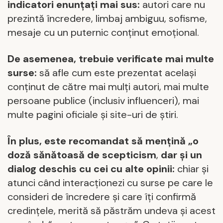
indicatori enunţaţi mai sus
:
autori care nu
prezintă încredere, limbaj ambiguu, sofisme,
mesaje cu un puternic conţinut emoţional.
De asemenea, trebuie verificate mai multe
surse:
să afle cum este prezentat acelaşi
conţinut de către mai mulţi autori, mai multe
persoane publice (inclusiv influenceri), mai
multe pagini oficiale şi site-uri de ştiri.
În plus, este recomandat să mențină „o
doză sănătoasă de scepticism
,
dar şi un
dialog deschis cu cei cu alte opinii:
chiar şi
atunci când interacţionezi cu surse pe care le
consideri de încredere şi care îţi confirmă
credinţele, merită să păstrăm undeva și acest