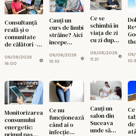
Ce se
Do
Cauți un
Consultanță
schimbă în
Re
curs de limbi
reală și o
viața de zi
Go
străine? Aici
comunitate
cu zi după
th
începe
de călători -
un implant
Mi
experiența
valorile din
06/08/2026
dentar
06/
Pan
06/08/2026
ta cu Lingua
06/08/2026
spatele
11:21
10:
15:10
Fix
Transcript
16:00
fiecărui
Br
București
circuit
Ma
CISTOUR
Wh
Do
Cauți un
Ce
Ce nu
Monitorizarea
salon din
tab
funcționează
consumului
Suceava
de
când ai o
energetic:
unde să
at
infecție
primul pas