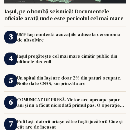
Iașul, pe o bombă seismică! Documentele
oficiale arată unde este pericolul cel mai mare
UMF Iași contestă acuzațiile aduse la ceremonia
de absolvire
Iașul pregătește cel mai mare cimitir public din
ultimele decenii
Un spital din Iași are doar 2% din paturi ocupate.
Noile date CNAS, surprinzătoare
COMUNICAT DE PRESĂ. Victor are aproape șapte
ani și nu a făcut niciodată primul pas. O operație
de 33.000 de euro îi poate schimba viața.
Poli Iași, datorii uriașe către foștii jucători! Cine și
cât are de încasat