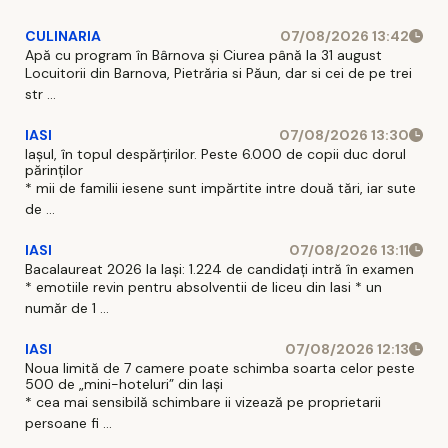
CULINARIA
07/08/2026 13:42
Apă cu program în Bârnova și Ciurea până la 31 august
Locuitorii din Barnova, Pietrăria si Păun, dar si cei de pe trei
str ...
IASI
07/08/2026 13:30
Iașul, în topul despărțirilor. Peste 6.000 de copii duc dorul
părinților
* mii de familii iesene sunt impărtite intre două tări, iar sute
de ...
IASI
07/08/2026 13:11
Bacalaureat 2026 la Iași: 1.224 de candidați intră în examen
* emotiile revin pentru absolventii de liceu din Iasi * un
număr de 1 ...
IASI
07/08/2026 12:13
Noua limită de 7 camere poate schimba soarta celor peste
500 de „mini-hoteluri” din Iași
* cea mai sensibilă schimbare ii vizează pe proprietarii
persoane fi ...