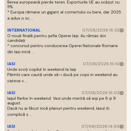
Berea europeană pierde teren. Exporturile UE au scăzut cu
11%
* Europa rămane un gigant al comertului cu bere, dar 2025
a adus o sc ...
INTERNATIONAL
07/08/2026 15:32
O nouă finală pentru șefia Operei Iași. Au rămas doi
candidați
* concursul pentru conducerea Operei Nationale Romane
din Iasi intră ...
IASI
07/08/2026 15:10
Unde scoți copilul în weekend la Iași
Părintii care caută unde să-i ducă pe copii in weekend au
cateva v ...
IASI
07/08/2026 15:03
Iașul fierbe în weekend. Vezi unde merită să ieși pe 8 și 9
august
Dacă nu ai făcut incă planuri pentru weekend, Iasul iti
complică s ...
IASI
07/08/2026 14:50