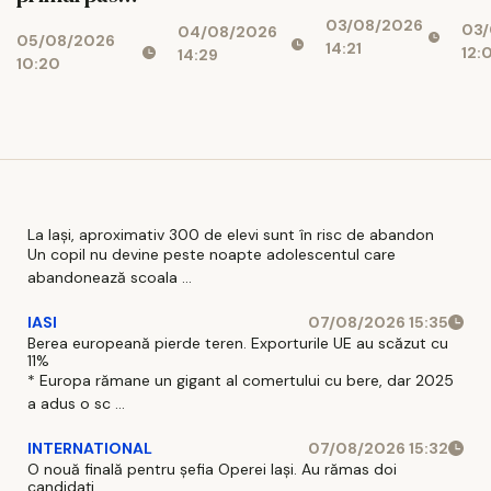
faci epilare
apr
urinară
spre
03/08/2026
definitivă?
03/
con
04/08/2026
recurentă și
05/08/2026
reducerea
14:21
Află despre
12:
14:29
mo
ce poate
10:20
costurilor
Michelle
avea un rol
operaționale
Center
adjuvant
La Iași, aproximativ 300 de elevi sunt în risc de abandon
Un copil nu devine peste noapte adolescentul care
abandonează scoala ...
IASI
07/08/2026 15:35
Berea europeană pierde teren. Exporturile UE au scăzut cu
11%
* Europa rămane un gigant al comertului cu bere, dar 2025
a adus o sc ...
INTERNATIONAL
07/08/2026 15:32
O nouă finală pentru șefia Operei Iași. Au rămas doi
candidați