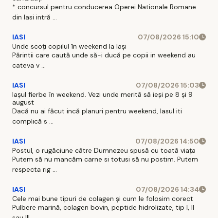
* concursul pentru conducerea Operei Nationale Romane
din Iasi intră ...
IASI
07/08/2026 15:10
Unde scoți copilul în weekend la Iași
Părintii care caută unde să-i ducă pe copii in weekend au
cateva v ...
IASI
07/08/2026 15:03
Iașul fierbe în weekend. Vezi unde merită să ieși pe 8 și 9
august
Dacă nu ai făcut incă planuri pentru weekend, Iasul iti
complică s ...
IASI
07/08/2026 14:50
Postul, o rugăciune către Dumnezeu spusă cu toată viața
Putem să nu mancăm carne si totusi să nu postim. Putem
respecta rig ...
IASI
07/08/2026 14:34
Cele mai bune tipuri de colagen și cum le folosim corect
Pulbere marină, colagen bovin, peptide hidrolizate, tip I, II
sau III ...