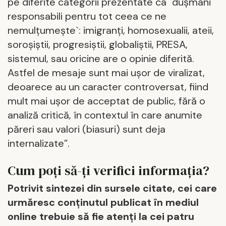
pe diferite categorii prezentate ca `dușmani
responsabili pentru tot ceea ce ne
nemulțumește`: imigranți, homosexualii, ateii,
soroşiştii, progresiştii, globaliştii, PRESA,
sistemul, sau oricine are o opinie diferită.
Astfel de mesaje sunt mai ușor de viralizat,
deoarece au un caracter controversat, fiind
mult mai ușor de acceptat de public, fără o
analiză critică, în contextul în care anumite
păreri sau valori (biasuri) sunt deja
internalizate”.
Cum poți să-ți verifici informația?
Potrivit sintezei din sursele citate, cei care
urmăresc conținutul publicat în mediul
online trebuie să fie atenți la cei patru