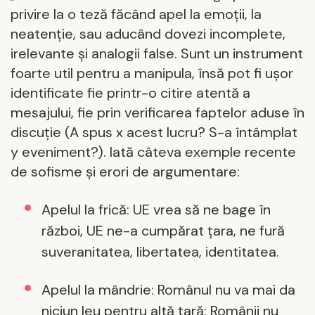
privire la o teză făcând apel la emoții, la
neatenție, sau aducând dovezi incomplete,
irelevante și analogii false. Sunt un instrument
foarte util pentru a manipula, însă pot fi ușor
identificate fie printr-o citire atentă a
mesajului, fie prin verificarea faptelor aduse în
discuție (A spus x acest lucru? S-a întâmplat
y eveniment?). Iată câteva exemple recente
de sofisme și erori de argumentare:
Apelul la frică: UE vrea să ne bage în
război, UE ne-a cumpărat țara, ne fură
suveranitatea, libertatea, identitatea.
Apelul la mândrie: Românul nu va mai da
niciun leu pentru altă ţară; Românii nu