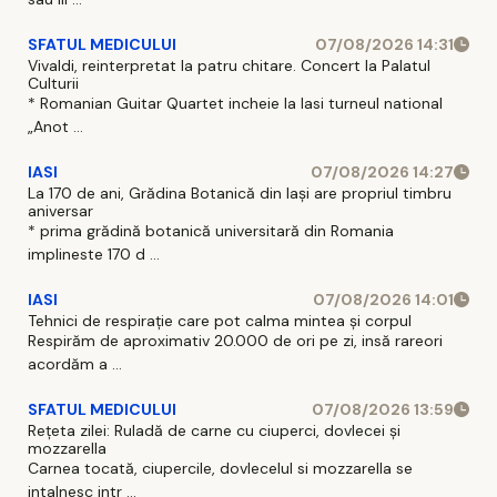
SFATUL MEDICULUI
07/08/2026 14:31
Vivaldi, reinterpretat la patru chitare. Concert la Palatul
Culturii
* Romanian Guitar Quartet incheie la Iasi turneul national
„Anot ...
IASI
07/08/2026 14:27
La 170 de ani, Grădina Botanică din Iași are propriul timbru
aniversar
* prima grădină botanică universitară din Romania
implineste 170 d ...
IASI
07/08/2026 14:01
Tehnici de respirație care pot calma mintea și corpul
Respirăm de aproximativ 20.000 de ori pe zi, insă rareori
acordăm a ...
SFATUL MEDICULUI
07/08/2026 13:59
Rețeta zilei: Ruladă de carne cu ciuperci, dovlecei și
mozzarella
Carnea tocată, ciupercile, dovlecelul si mozzarella se
intalnesc intr ...