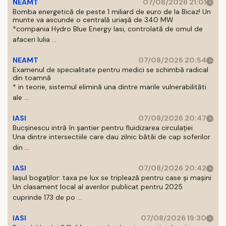
NEAMT
07/08/2026 21:01
Bomba energetică de peste 1 miliard de euro de la Bicaz! Un
munte va ascunde o centrală uriașă de 340 MW
*compania Hydro Blue Energy Iasi, controlată de omul de
afaceri Iulia ...
NEAMT
07/08/2026 20:54
Examenul de specialitate pentru medici se schimbă radical
din toamnă
* in teorie, sistemul elimină una dintre marile vulnerabilităti
ale ...
IASI
07/08/2026 20:47
Bucșinescu intră în șantier pentru fluidizarea circulației
Una dintre intersectiile care dau zilnic bătăi de cap soferilor
din ...
IASI
07/08/2026 20:42
Iașul bogaților: taxa pe lux se triplează pentru case și mașini
Un clasament local al averilor publicat pentru 2025
cuprinde 173 de po ...
IASI
07/08/2026 19:30