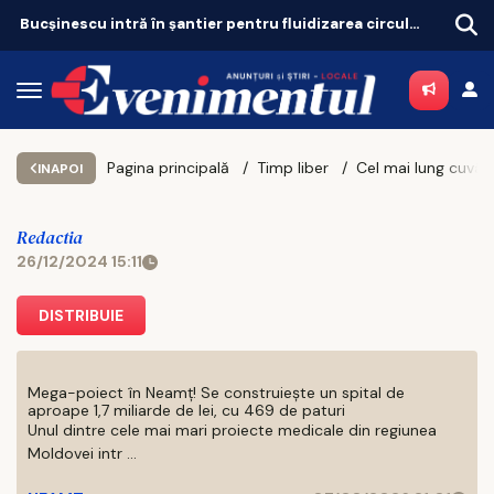
Bucșinescu intră în șantier pentru fluidizarea circulației
Pagina principală
Timp liber
INAPOI
Redactia
26/12/2024 15:11
DISTRIBUIE
Mega-poiect în Neamț! Se construiește un spital de
aproape 1,7 miliarde de lei, cu 469 de paturi
Unul dintre cele mai mari proiecte medicale din regiunea
Moldovei intr ...