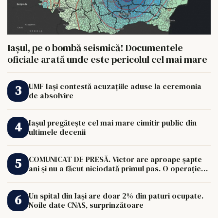
Iașul, pe o bombă seismică! Documentele
oficiale arată unde este pericolul cel mai mare
UMF Iași contestă acuzațiile aduse la ceremonia
de absolvire
Iașul pregătește cel mai mare cimitir public din
ultimele decenii
COMUNICAT DE PRESĂ. Victor are aproape șapte
ani și nu a făcut niciodată primul pas. O operație
de 33.000 de euro îi poate schimba viața.
Un spital din Iași are doar 2% din paturi ocupate.
Noile date CNAS, surprinzătoare