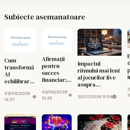
Subiecte asemanatoare
Afirmații
Cum
Impactul
pentru
transformă
ritmului mai lent
succes
AI
al jocurilor live
financiar:
echilibrarea
a
asupra
cum ușor
jocurilor de
2
j
managementului
03/08/2026
atragi banii
03/08/2026
noroc
1
31/07/2026 11:09
bugetului la
13:25
zilnic
13:27
cazino online