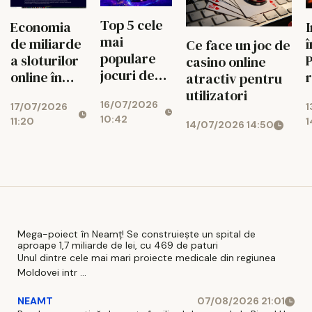
Top 5 cele
Economia
mai
de miliarde
î
Ce face un joc de
populare
a sloturilor
P
casino online
jocuri de
online în
r
atractiv pentru
noroc
2026
c
utilizatori
16/07/2026
online
17/07/2026
1
10:42
11:20
1
14/07/2026 14:50
Mega-poiect în Neamț! Se construiește un spital de
aproape 1,7 miliarde de lei, cu 469 de paturi
Unul dintre cele mai mari proiecte medicale din regiunea
Moldovei intr ...
NEAMT
07/08/2026 21:01