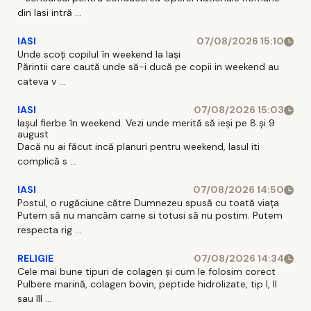
din Iasi intră ...
IASI
07/08/2026 15:10
Unde scoți copilul în weekend la Iași
Părintii care caută unde să-i ducă pe copii in weekend au
cateva v ...
IASI
07/08/2026 15:03
Iașul fierbe în weekend. Vezi unde merită să ieși pe 8 și 9
august
Dacă nu ai făcut incă planuri pentru weekend, Iasul iti
complică s ...
IASI
07/08/2026 14:50
Postul, o rugăciune către Dumnezeu spusă cu toată viața
Putem să nu mancăm carne si totusi să nu postim. Putem
respecta rig ...
RELIGIE
07/08/2026 14:34
Cele mai bune tipuri de colagen și cum le folosim corect
Pulbere marină, colagen bovin, peptide hidrolizate, tip I, II
sau III ...