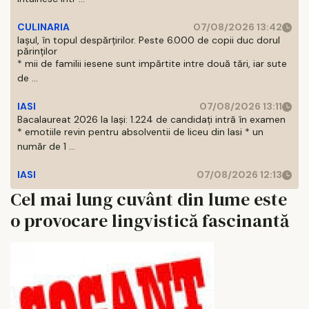
CULINARIA
07/08/2026 13:42
Iașul, în topul despărțirilor. Peste 6.000 de copii duc dorul
părinților
* mii de familii iesene sunt impărtite intre două tări, iar sute
de ...
IASI
07/08/2026 13:11
Bacalaureat 2026 la Iași: 1.224 de candidați intră în examen
* emotiile revin pentru absolventii de liceu din Iasi * un
număr de 1 ...
IASI
07/08/2026 12:13
Cel mai lung cuvânt din lume este
o provocare lingvistică fascinantă