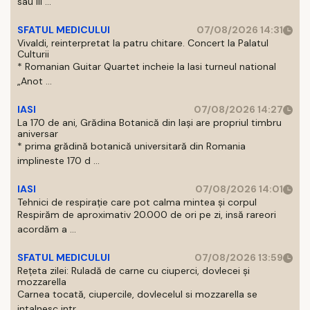
sau III ...
SFATUL MEDICULUI
07/08/2026 14:31
Vivaldi, reinterpretat la patru chitare. Concert la Palatul
Culturii
* Romanian Guitar Quartet incheie la Iasi turneul national
„Anot ...
IASI
07/08/2026 14:27
La 170 de ani, Grădina Botanică din Iași are propriul timbru
aniversar
* prima grădină botanică universitară din Romania
implineste 170 d ...
IASI
07/08/2026 14:01
Tehnici de respirație care pot calma mintea și corpul
Respirăm de aproximativ 20.000 de ori pe zi, insă rareori
acordăm a ...
SFATUL MEDICULUI
07/08/2026 13:59
Rețeta zilei: Ruladă de carne cu ciuperci, dovlecei și
mozzarella
Carnea tocată, ciupercile, dovlecelul si mozzarella se
intalnesc intr ...