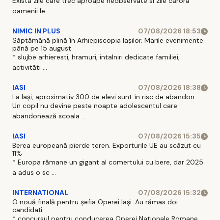
Există zile care trec aproape neobservate si zile cărora
oamenii le- ...
NIMIC IN PLUS
07/08/2026 18:53
Săptămână plină în Arhiepiscopia Iașilor. Marile evenimente
până pe 15 august
* slujbe arhieresti, hramuri, intalniri dedicate familiei,
activităti ...
IASI
07/08/2026 18:38
La Iași, aproximativ 300 de elevi sunt în risc de abandon
Un copil nu devine peste noapte adolescentul care
abandonează scoala ...
IASI
07/08/2026 15:35
Berea europeană pierde teren. Exporturile UE au scăzut cu
11%
* Europa rămane un gigant al comertului cu bere, dar 2025
a adus o sc ...
INTERNATIONAL
07/08/2026 15:32
O nouă finală pentru șefia Operei Iași. Au rămas doi
candidați
* concursul pentru conducerea Operei Nationale Romane