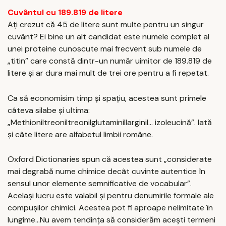
Cuvântul cu 189.819 de litere
Ați crezut că 45 de litere sunt multe pentru un singur
cuvânt? Ei bine un alt candidat este numele complet al
unei proteine ​​cunoscute mai frecvent sub numele de
„titin” care constă dintr-un număr uimitor de 189.819 de
litere și ar dura mai mult de trei ore pentru a fi repetat.
Ca să economisim timp și spațiu, acestea sunt primele
câteva silabe și ultima:
„Methioniltreoniltreonilglutaminillarginil… izoleucină”. Iată
și câte litere are alfabetul limbii române.
Oxford Dictionaries spun că acestea sunt „considerate
mai degrabă nume chimice decât cuvinte autentice în
sensul unor elemente semnificative de vocabular”.
Același lucru este valabil și pentru denumirile formale ale
compușilor chimici. Acestea pot fi aproape nelimitate în
lungime…Nu avem tendința să considerăm acești termeni