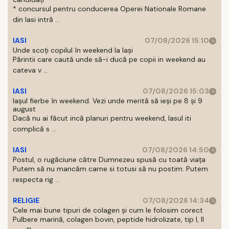
* concursul pentru conducerea Operei Nationale Romane
din Iasi intră ...
IASI
07/08/2026 15:10
Unde scoți copilul în weekend la Iași
Părintii care caută unde să-i ducă pe copii in weekend au
cateva v ...
IASI
07/08/2026 15:03
Iașul fierbe în weekend. Vezi unde merită să ieși pe 8 și 9
august
Dacă nu ai făcut incă planuri pentru weekend, Iasul iti
complică s ...
IASI
07/08/2026 14:50
Postul, o rugăciune către Dumnezeu spusă cu toată viața
Putem să nu mancăm carne si totusi să nu postim. Putem
respecta rig ...
RELIGIE
07/08/2026 14:34
Cele mai bune tipuri de colagen și cum le folosim corect
Pulbere marină, colagen bovin, peptide hidrolizate, tip I, II