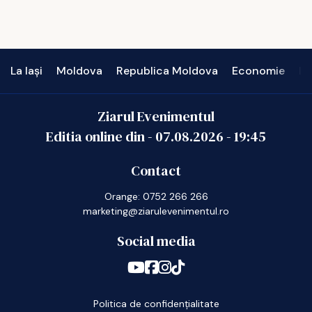
La Iași
Moldova
Republica Moldova
Economie
In
Ziarul Evenimentul
Editia online din -
07.08.2026
-
19:45
Contact
Orange: 0752 266 266
marketing@ziarulevenimentul.ro
Social media
Politica de confidențialitate