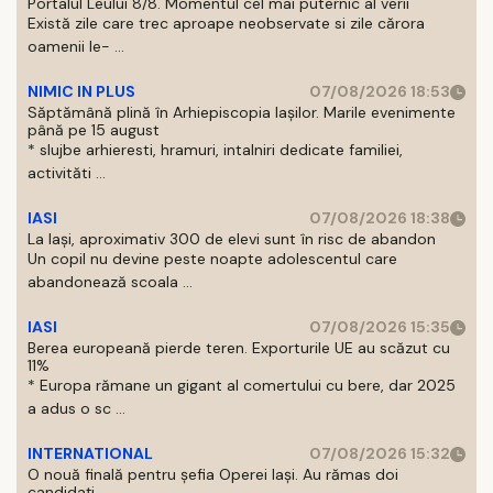
Portalul Leului 8/8. Momentul cel mai puternic al verii
Există zile care trec aproape neobservate si zile cărora
oamenii le- ...
NIMIC IN PLUS
07/08/2026 18:53
Săptămână plină în Arhiepiscopia Iașilor. Marile evenimente
până pe 15 august
* slujbe arhieresti, hramuri, intalniri dedicate familiei,
activităti ...
IASI
07/08/2026 18:38
La Iași, aproximativ 300 de elevi sunt în risc de abandon
Un copil nu devine peste noapte adolescentul care
abandonează scoala ...
IASI
07/08/2026 15:35
Berea europeană pierde teren. Exporturile UE au scăzut cu
11%
* Europa rămane un gigant al comertului cu bere, dar 2025
a adus o sc ...
INTERNATIONAL
07/08/2026 15:32
O nouă finală pentru șefia Operei Iași. Au rămas doi
candidați