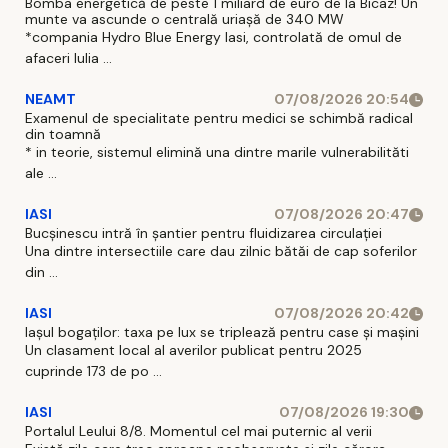
Bomba energetică de peste 1 miliard de euro de la Bicaz! Un
munte va ascunde o centrală uriașă de 340 MW
*compania Hydro Blue Energy Iasi, controlată de omul de
afaceri Iulia ...
NEAMT
07/08/2026 20:54
Examenul de specialitate pentru medici se schimbă radical
din toamnă
* in teorie, sistemul elimină una dintre marile vulnerabilităti
ale ...
IASI
07/08/2026 20:47
Bucșinescu intră în șantier pentru fluidizarea circulației
Una dintre intersectiile care dau zilnic bătăi de cap soferilor
din ...
IASI
07/08/2026 20:42
Iașul bogaților: taxa pe lux se triplează pentru case și mașini
Un clasament local al averilor publicat pentru 2025
cuprinde 173 de po ...
IASI
07/08/2026 19:30
Portalul Leului 8/8. Momentul cel mai puternic al verii