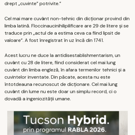
drept „cuvinte” potrivite.”
Cel mai mare cuvânt non-tehnic din dicționar provind din
limba latină. Floccinaucinihilipilificare are 29 de litere și se
traduce prin „actul de a estima ceva ca fiind lipsit de
valoare”. A fost înregistrat în uz încă din 1741.
Acest lucru ne duce la antidisestablishmentarism, un
cuvânt cu 28 de litere, fiind considerat cel mai lung
cuvânt din limba engleză, în afara termenilor tehnici și a
cuvintelor inventate. Din păcate, acesta nu este
întotdeauna recunoscut de dicționare. Cel mai lung
cuvânt din lume nu este doar un simplu record, ci o
dovadă a ingeniozității umane.