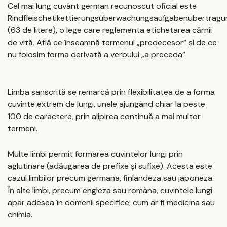
Cel mai lung cuvânt german recunoscut oficial este
Rindfleischetikettierungsüberwachungsaufgabenübertrag
(63 de litere), o lege care reglementa etichetarea cărnii
de vită. Află ce înseamnă termenul „predecesor” și de ce
nu folosim forma derivată a verbului „a preceda”.
Limba sanscrită se remarcă prin flexibilitatea de a forma
cuvinte extrem de lungi, unele ajungând chiar la peste
100 de caractere, prin alipirea continuă a mai multor
termeni.
Multe limbi permit formarea cuvintelor lungi prin
aglutinare (adăugarea de prefixe şi sufixe). Acesta este
cazul limbilor precum germana, finlandeza sau japoneza.
În alte limbi, precum engleza sau româna, cuvintele lungi
apar adesea în domenii specifice, cum ar fi medicina sau
chimia.