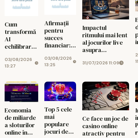
Afirmații
Cum
Impactul
pentru
transformă
ritmului mai lent
succes
AI
al jocurilor live
financiar:
echilibrarea
a
asupra
cum ușor
jocurilor de
2
j
managementului
03/08/2026
atragi banii
03/08/2026
noroc
1
31/07/2026 11:09
bugetului la
13:25
zilnic
13:27
cazino online
Top 5 cele
Economia
mai
de miliarde
î
Ce face un joc de
populare
a sloturilor
P
casino online
jocuri de
online în
r
atractiv pentru