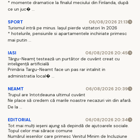
* momente dramatice la finalul meciului din Finlanda, după
ce un juc� ...
SPORT
06/08/2026 21:13
Turismul intră pe minus. Iașul pierde vizitatori în 2026
* hotelurile, pensiunile si apartamentele inchiriate primesc
mai putin ...
IASI
06/08/2026 20:45
Târgu-Neamț testează un purtător de cuvânt creat cu
inteligență artificială
Primăria Targu-Neamt face un pas rar intalnit in
administratia local� ...
NEAMT
06/08/2026 20:39
Trupul are întotdeauna ultimul cuvânt
Ne place să credem că marile noastre necazuri vin din afară.
De la ...
EDITORIAL
06/08/2026 20:34
Tot mai mulți ieșeni ajung să depindă de ajutoarele sociale.
Topul celor mai sărace comune
Numărul iesenilor care primesc Venitul Minim de Incluziune