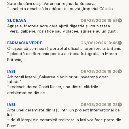
Sute de câini uciși. Veterinar reținut la Suceava
* ancheta deschisă la adăpostul privat „Imperiul Căteilo ...
SUCEAVA
06/08/2026 19:59
Agrișele, fructele acre care ajută digestia și imunitatea
Verzi, galbene, rosiatice sau violacee, agrisele au un gust ...
FARMACIA VERDE
06/08/2026 19:46
O ieșeancă semnează portretul oficial al premierului britanic
* plecată din Romania pentru a studia fotografia in Marea
Britanie, t ...
IASI
06/08/2026 19:26
Arhitecții ieșeni: „Salvarea clădirilor nu înseamnă doar
fațade”
* redeschiderea Casei Kieser, una dintre clădirile
emblematice din ce ...
IASI
06/08/2026 19:23
Arta unei ceramiste din Iași, într-un proiect internațional de
lux
* două lămpi din ceramică realizate la Iasi vor face parte din
Punt ...