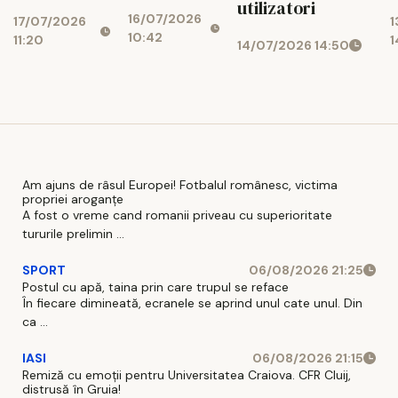
noroc
2026
c
utilizatori
16/07/2026
online
17/07/2026
1
10:42
11:20
1
14/07/2026 14:50
Am ajuns de râsul Europei! Fotbalul românesc, victima
propriei aroganțe
A fost o vreme cand romanii priveau cu superioritate
tururile prelimin ...
SPORT
06/08/2026 21:25
Postul cu apă, taina prin care trupul se reface
În fiecare dimineată, ecranele se aprind unul cate unul. Din
ca ...
IASI
06/08/2026 21:15
Remiză cu emoții pentru Universitatea Craiova. CFR Cluij,
distrusă în Gruia!