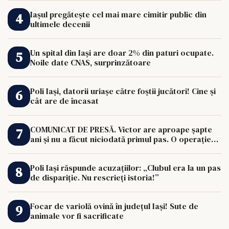
Iașul pregătește cel mai mare cimitir public din
ultimele decenii
Un spital din Iași are doar 2% din paturi ocupate.
Noile date CNAS, surprinzătoare
Poli Iași, datorii uriașe către foștii jucători! Cine și
cât are de încasat
COMUNICAT DE PRESĂ. Victor are aproape șapte
ani și nu a făcut niciodată primul pas. O operație
de 33.000 de euro îi poate schimba viața.
Poli Iași răspunde acuzațiilor: „Clubul era la un pas
de dispariție. Nu rescrieți istoria!”
Focar de variolă ovină în județul Iași! Sute de
animale vor fi sacrificate