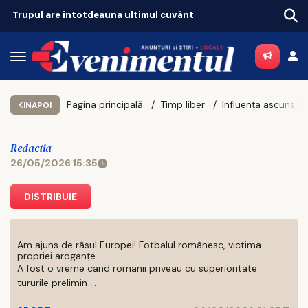
Trupul are întotdeauna ultimul cuvânt
Pagina principală
Timp liber
INAPOI
Redactia
26/05/2026 15:35
DISTRIBUIE
Am ajuns de râsul Europei! Fotbalul românesc, victima
propriei aroganțe
A fost o vreme cand romanii priveau cu superioritate
tururile prelimin ...