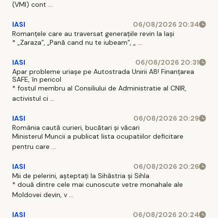
(VMI) cont ...
IASI
06/08/2026 20:34
Romanțele care au traversat generațiile revin la Iași
* „Zaraza”, „Pană cand nu te iubeam”, „ ...
IASI
06/08/2026 20:31
Apar probleme uriașe pe Autostrada Unirii A8! Finanțarea
SAFE, în pericol
* fostul membru al Consiliului de Administratie al CNIR,
activistul ci ...
IASI
06/08/2026 20:29
România caută curieri, bucătari și văcari
Ministerul Muncii a publicat lista ocupatiilor deficitare
pentru care ...
IASI
06/08/2026 20:26
Mii de pelerini, așteptați la Sihăstria și Sihla
* două dintre cele mai cunoscute vetre monahale ale
Moldovei devin, v ...
IASI
06/08/2026 20:24