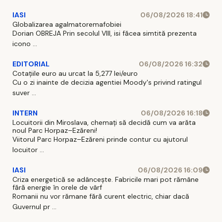
IASI
06/08/2026 18:41
Globalizarea agalmatoremafobiei
Dorian OBREJA Prin secolul VIII, isi făcea simtită prezenta
icono ...
EDITORIAL
06/08/2026 16:32
Cotațiile euro au urcat la 5,277 lei/euro
Cu o zi inainte de decizia agentiei Moody's privind ratingul
suver ...
INTERN
06/08/2026 16:18
Locuitorii din Miroslava, chemați să decidă cum va arăta
noul Parc Horpaz–Ezăreni!
Viitorul Parc Horpaz–Ezăreni prinde contur cu ajutorul
locuitor ...
IASI
06/08/2026 16:09
Criza energetică se adâncește. Fabricile mari pot rămâne
fără energie în orele de vârf
Romanii nu vor rămane fără curent electric, chiar dacă
Guvernul pr ...