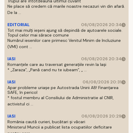
Trupul are întotdeauna ultimul cuvânt
Ne place să credem că marile noastre necazuri vin din afară.
De la ...
EDITORIAL
06/08/2026 20:34
Tot mai mulți ieșeni ajung să depindă de ajutoarele sociale.
Topul celor mai sărace comune
Numărul iesenilor care primesc Venitul Minim de Incluziune
(VMI) cont ...
IASI
06/08/2026 20:34
Romanțele care au traversat generațiile revin la Iași
* „Zaraza”, „Pană cand nu te iubeam”, „ ...
IASI
06/08/2026 20:31
Apar probleme uriașe pe Autostrada Unirii A8! Finanțarea
SAFE, în pericol
* fostul membru al Consiliului de Administratie al CNIR,
activistul ci ...
IASI
06/08/2026 20:29
România caută curieri, bucătari și văcari
Ministerul Muncii a publicat lista ocupatiilor deficitare