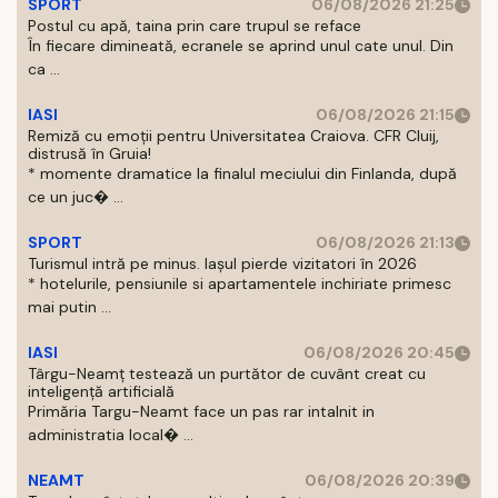
SPORT
06/08/2026 21:25
Postul cu apă, taina prin care trupul se reface
În fiecare dimineată, ecranele se aprind unul cate unul. Din
ca ...
IASI
06/08/2026 21:15
Remiză cu emoții pentru Universitatea Craiova. CFR Cluij,
distrusă în Gruia!
* momente dramatice la finalul meciului din Finlanda, după
ce un juc� ...
SPORT
06/08/2026 21:13
Turismul intră pe minus. Iașul pierde vizitatori în 2026
* hotelurile, pensiunile si apartamentele inchiriate primesc
mai putin ...
IASI
06/08/2026 20:45
Târgu-Neamț testează un purtător de cuvânt creat cu
inteligență artificială
Primăria Targu-Neamt face un pas rar intalnit in
administratia local� ...
NEAMT
06/08/2026 20:39