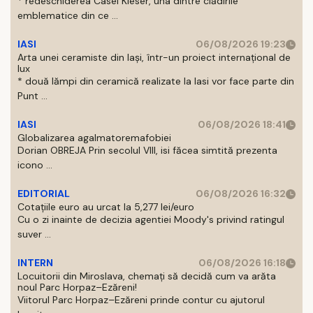
* redeschiderea Casei Kieser, una dintre clădirile
emblematice din ce ...
IASI
06/08/2026 19:23
Arta unei ceramiste din Iași, într-un proiect internațional de
lux
* două lămpi din ceramică realizate la Iasi vor face parte din
Punt ...
IASI
06/08/2026 18:41
Globalizarea agalmatoremafobiei
Dorian OBREJA Prin secolul VIII, isi făcea simtită prezenta
icono ...
EDITORIAL
06/08/2026 16:32
Cotațiile euro au urcat la 5,277 lei/euro
Cu o zi inainte de decizia agentiei Moody's privind ratingul
suver ...
INTERN
06/08/2026 16:18
Locuitorii din Miroslava, chemați să decidă cum va arăta
noul Parc Horpaz–Ezăreni!
Viitorul Parc Horpaz–Ezăreni prinde contur cu ajutorul