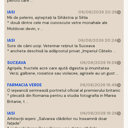
pentru care ...
IASI
06/08/2026 20:26
Mii de pelerini, așteptați la Sihăstria și Sihla
* două dintre cele mai cunoscute vetre monahale ale
Moldovei devin, v ...
IASI
06/08/2026 20:24
Sute de câini uciși. Veterinar reținut la Suceava
* ancheta deschisă la adăpostul privat „Imperiul Căteilo ...
SUCEAVA
06/08/2026 19:59
Agrișele, fructele acre care ajută digestia și imunitatea
Verzi, galbene, rosiatice sau violacee, agrisele au un gust ...
FARMACIA VERDE
06/08/2026 19:46
O ieșeancă semnează portretul oficial al premierului britanic
* plecată din Romania pentru a studia fotografia in Marea
Britanie, t ...
IASI
06/08/2026 19:26
Arhitecții ieșeni: „Salvarea clădirilor nu înseamnă doar
fațade”